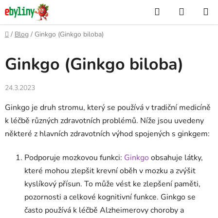
Přejít
Hledat
NÁKUP
na
KOŠÍK
obsah
Domů
/
Blog
/
Ginkgo (Ginkgo biloba)
Ginkgo (Ginkgo biloba)
24.3.2023
Ginkgo je druh stromu, který se používá v tradiční medicíně
k léčbě různých zdravotních problémů. Níže jsou uvedeny
některé z hlavních zdravotních výhod spojených s ginkgem:
Podporuje mozkovou funkci:
Ginkgo
obsahuje látky,
které mohou zlepšit krevní oběh v mozku a zvýšit
kyslíkový přísun. To může vést ke zlepšení paměti,
pozornosti a celkové kognitivní funkce. Ginkgo se
často používá k léčbě Alzheimerovy choroby a