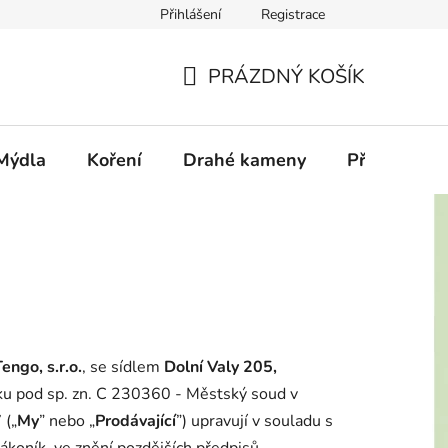
Přihlášení
Registrace
PRÁZDNÝ KOŠÍK
NÁKUPNÍ
KOŠÍK
Mýdla
Koření
Drahé kameny
Příslušenstv
engo, s.r.o.
, se sídlem
Dolní Valy 205,
ku pod sp. zn. C 230360 - Městský soud v
7
(„
My
” nebo „
Prodávající
”) upravují v souladu s
koník, ve znění pozdějších předpisů