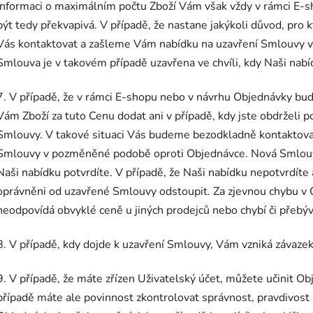
Informaci o maximálním počtu Zboží Vám však vždy v rámci E
být tedy překvapivá. V případě, že nastane jakýkoli důvod, p
Vás kontaktovat a zašleme Vám nabídku na uzavření Smlouvy 
Smlouva je v takovém případě uzavřena ve chvíli, kdy Naši nab
7. V případě, že v rámci E-shopu nebo v návrhu Objednávky bu
Vám Zboží za tuto Cenu dodat ani v případě, kdy jste obdrželi p
Smlouvy. V takové situaci Vás budeme bezodkladně kontaktova
Smlouvy v pozměněné podobě oproti Objednávce. Nová Smlouva 
Naši nabídku potvrdíte. V případě, že Naši nabídku nepotvrdíte 
oprávněni od uzavřené Smlouvy odstoupit. Za zjevnou chybu v C
neodpovídá obvyklé ceně u jiných prodejců nebo chybí či přebývá
8. V případě, kdy dojde k uzavření Smlouvy, Vám vzniká závazek
9. V případě, že máte zřízen Uživatelský účet, můžete učinit O
případě máte ale povinnost zkontrolovat správnost, pravdivost