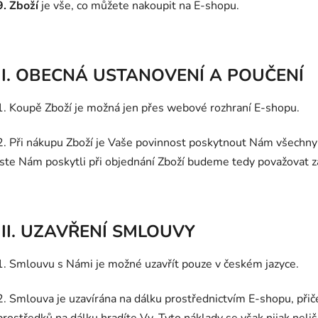
9. Zboží
je vše, co můžete nakoupit na E-shopu.
II. OBECNÁ USTANOVENÍ A POUČENÍ
1. Koupě Zboží je možná jen přes webové rozhraní E-shopu.
2. Při nákupu Zboží je Vaše povinnost poskytnout Nám všechny 
jste Nám poskytli při objednání Zboží budeme tedy považovat z
III. UZAVŘENÍ SMLOUVY
1. Smlouvu s Námi je možné uzavřít pouze v českém jazyce.
2. Smlouva je uzavírána na dálku prostřednictvím E-shopu, při
prostředků na dálku hradíte Vy. Tyto náklady se však nijak neliš