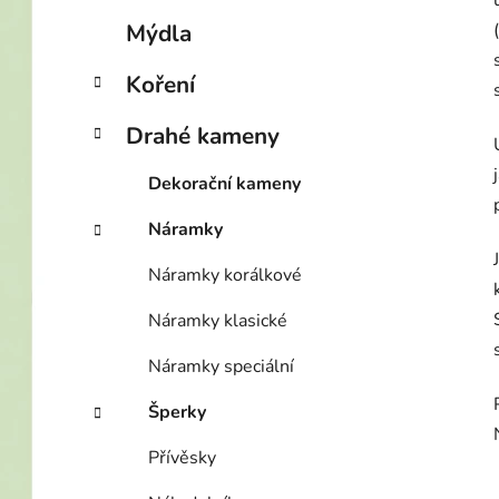
p
Mýdla
a
n
Koření
e
Drahé kameny
l
Dekorační kameny
Náramky
Náramky korálkové
Náramky klasické
Náramky speciální
Šperky
Přívěsky