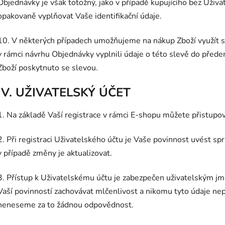
Objednávky je však totožný, jako v případě kupujícího bez Uživa
opakovaně vyplňovat Vaše identifikační údaje.
10. V některých případech umožňujeme na nákup Zboží využít sl
v rámci návrhu Objednávky vyplnili údaje o této slevě do před
Zboží poskytnuto se slevou.
IV. UŽIVATELSKÝ ÚČET
1. Na základě Vaší registrace v rámci E-shopu můžete přistupo
2. Při registraci Uživatelského účtu je Vaše povinnost uvést s
v případě změny je aktualizovat.
3. Přístup k Uživatelskému účtu je zabezpečen uživatelským j
Vaší povinností zachovávat mlčenlivost a nikomu tyto údaje nepo
neneseme za to žádnou odpovědnost.