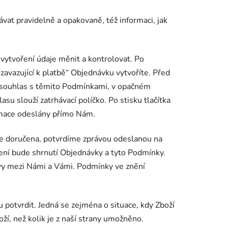
at pravidelně a opakovaně, též informaci, jak
vytvoření údaje měnit a kontrolovat. Po
zavazující k platbě“ Objednávku vytvoříte. Před
a souhlas s těmito Podmínkami, v opačném
u slouží zatrhávací políčko. Po stisku tlačítka
rmace odeslány přímo Nám.
de doručena, potvrdíme zprávou odeslanou na
ení bude shrnutí Objednávky a tyto Podmínky.
vy mezi Námi a Vámi. Podmínky ve znění
potvrdit. Jedná se zejména o situace, kdy Zboží
ží, než kolik je z naší strany umožněno.