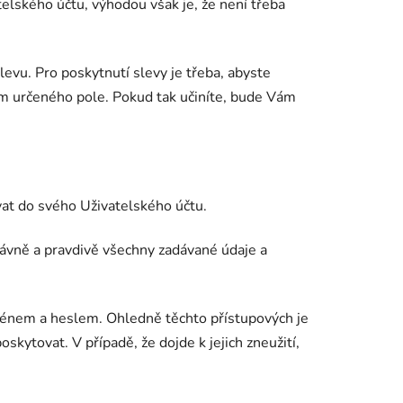
telského účtu, výhodou však je, že není třeba
evu. Pro poskytnutí slevy je třeba, abyste
em určeného pole. Pokud tak učiníte, bude Vám
vat do svého Uživatelského účtu.
právně a pravdivě všechny zadávané údaje a
ménem a heslem. Ohledně těchto přístupových je
skytovat. V případě, že dojde k jejich zneužití,