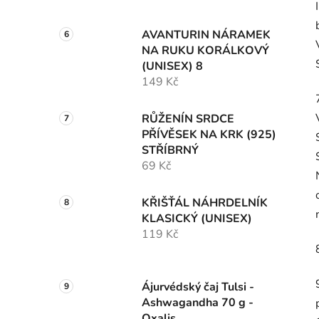
AVANTURIN NÁRAMEK
NA RUKU KORÁLKOVÝ
(UNISEX) 8
149 Kč
RŮŽENÍN SRDCE
PŘÍVĚSEK NA KRK (925)
STŘÍBRNÝ
69 Kč
KŘIŠŤÁL NÁHRDELNÍK
KLASICKÝ (UNISEX)
119 Kč
Ájurvédský čaj Tulsi -
Ashwagandha 70 g -
Oxalis