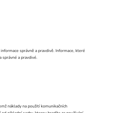
informace správně a pravdivě. Informace, které
a správné a pravdivé.
čemž náklady na použití komunikačních
í od základní sazby, kterou hradíte za používání