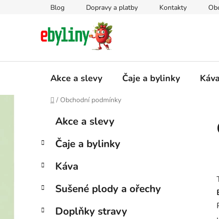
Přejít
Blog
Dopravy a platby
Kontakty
Ob
na
obsah
Akce a slevy
Čaje a bylinky
Káv
Domů
/
Obchodní podmínky
P
K
Přeskočit
Akce a slevy
a
kategorie
o
t
s
Čaje a bylinky
e
t
g
r
Káva
o
a
r
Sušené plody a ořechy
i
n
e
n
Doplňky stravy
í