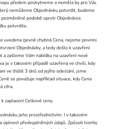
-shopu předem poskytneme a neměla by pro Vás
ro který nemůžeme Objednávku potvrdit, budeme
v pozměněné podobě oproti Objednávce.
ídku potvrdíte.
de uvedena zjevně chybná Cena, nejsme povinni
otvrzení Objednávky, a tedy došlo k uzavření
t a zašleme Vám nabídku na uzavření nové
je v takovém případě uzavřena ve chvíli, kdy
ani ve lhůtě 3 dnů od jejího odeslání, jsme
eně se považuje například situace, kdy Cena
 cifra.
 k zaplacení Celkové ceny.
bjednávku jeho prostřednictvím. I v takovém
 a úplnost předvyplněných údajů. Způsob tvorby