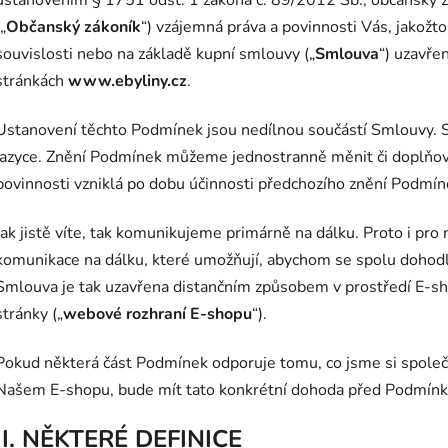
(„
Občanský zákoník
“) vzájemná práva a povinnosti Vás, jakožto 
souvislosti nebo na základě kupní smlouvy („
Smlouva
“) uzavře
stránkách
www.ebyliny.cz
.
Ustanovení těchto Podmínek jsou nedílnou součástí Smlouvy.
jazyce. Znění Podmínek můžeme jednostranně měnit či doplňov
povinnosti vzniklá po dobu účinnosti předchozího znění Podmín
Jak jistě víte, tak komunikujeme primárně na dálku. Proto i pro 
komunikace na dálku, které umožňují, abychom se spolu dohodli
Smlouva je tak uzavřena distančním způsobem v prostředí E-sh
stránky („
webové rozhraní E-shopu
“).
Pokud některá část Podmínek odporuje tomu, co jsme si společ
Našem E-shopu, bude mít tato konkrétní dohoda před Podmínk
I. NĚKTERÉ DEFINICE