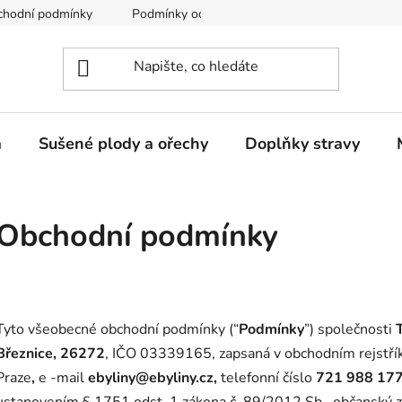
chodní podmínky
Podmínky ochrany osobních údajů
a
Sušené plody a ořechy
Doplňky stravy
Obchodní podmínky
Tyto všeobecné obchodní podmínky (“
Podmínky
”) společnosti
T
Březnice, 26272
, IČO 03339165, zapsaná v obchodním rejstří
Praze
,
e
-mail
ebyliny@ebyliny.cz,
telefonní číslo
721 988 17
ustanovením § 1751 odst. 1 zákona č. 89/2012 Sb., občanský zá