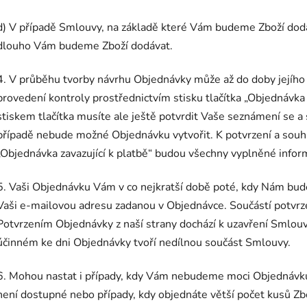
d) V případě Smlouvy, na základě které Vám budeme Zboží dodáv
dlouho Vám budeme Zboží dodávat.
4. V průběhu tvorby návrhu Objednávky může až do doby jejího 
provedení kontroly prostřednictvím stisku tlačítka „Objednávka 
stiskem tlačítka musíte ale ještě potvrdit Vaše seznámení se 
případě nebude možné Objednávku vytvořit. K potvrzení a souhlas
„Objednávka zavazující k platbě“ budou všechny vyplněné info
5. Vaši Objednávku Vám v co nejkratší době poté, kdy Nám bu
Vaši e-mailovou adresu zadanou v Objednávce. Součástí potvrz
Potvrzením Objednávky z naší strany dochází k uzavření Smlou
účinném ke dni Objednávky tvoří nedílnou součást Smlouvy.
6. Mohou nastat i případy, kdy Vám nebudeme moci Objednávku 
není dostupné nebo případy, kdy objednáte větší počet kusů Zbo