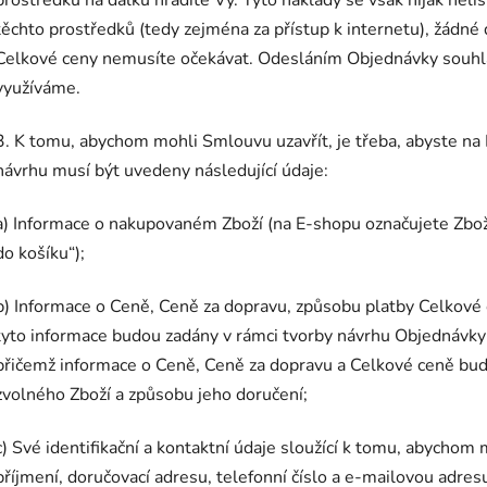
těchto prostředků (tedy zejména za přístup k internetu), žádn
Celkové ceny nemusíte očekávat. Odesláním Objednávky souhla
využíváme.
3. K tomu, abychom mohli Smlouvu uzavřít, je třeba, abyste na
návrhu musí být uvedeny následující údaje:
a) Informace o nakupovaném Zboží (na E-shopu označujete Zboží
do košíku“);
b) Informace o Ceně, Ceně za dopravu, způsobu platby Celkové
tyto informace budou zadány v rámci tvorby návrhu Objednávky 
přičemž informace o Ceně, Ceně za dopravu a Celkové ceně bu
zvolného Zboží a způsobu jeho doručení;
c) Své identifikační a kontaktní údaje sloužící k tomu, abychom
příjmení, doručovací adresu, telefonní číslo a e-mailovou adres