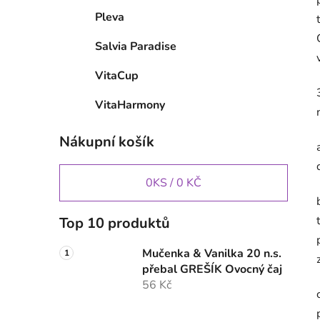
Pleva
Salvia Paradise
VitaCup
VitaHarmony
Nákupní košík
0
KS /
0 KČ
Top 10 produktů
Mučenka & Vanilka 20 n.s.
přebal GREŠÍK Ovocný čaj
56 Kč