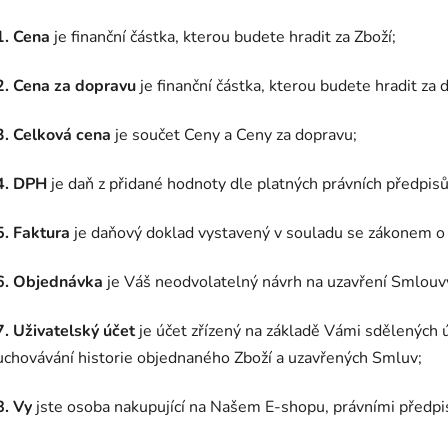
1. Cena
je finanční částka, kterou budete hradit za Zboží;
2. Cena za dopravu
je finanční částka, kterou budete hradit za 
3. Celková cena
je součet Ceny a Ceny za dopravu;
4. DPH
je daň z přidané hodnoty dle platných právních předpisů
5. Faktura
je daňový doklad vystavený v souladu se zákonem o 
6. Objednávka
je Váš neodvolatelný návrh na uzavření Smlouvy
7. Uživatelský účet
je účet zřízený na základě Vámi sdělených 
uchovávání historie objednaného Zboží a uzavřených Smluv;
8. Vy
jste osoba nakupující na Našem E-shopu, právními předpis