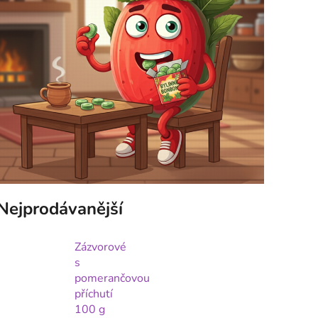
Nejprodávanější
Zázvorové
s
pomerančovou
příchutí
100 g