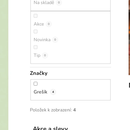
Na skladě
0
p
a
n
Akce
0
e
l
Novinka
0
Tip
0
Značky
Grešík
4
Položek k zobrazení:
4
K
Přeskočit
Akce a slevy