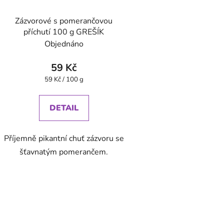
Zázvorové s pomerančovou
příchutí 100 g GREŠÍK
Objednáno
59 Kč
Měrná
59 Kč / 100 g
cena:
DETAIL
Příjemně pikantní chuť zázvoru se
šťavnatým pomerančem.
O
v
l
á