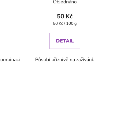
ů
Objednáno
50 Kč
Měrná
50 Kč / 100 g
cena:
DETAIL
kombinaci
Působí příznivě na zažívání.