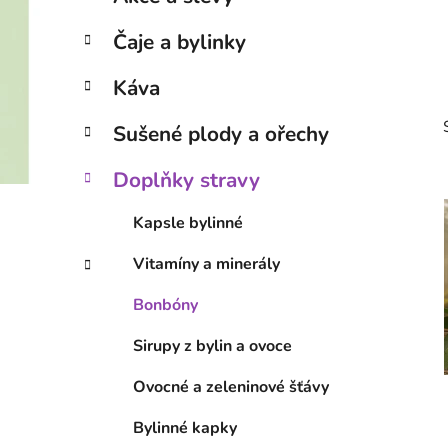
a
kategorie
t
Čaje a bylinky
e
g
Káva
o
r
Sušené plody a ořechy
i
e
Doplňky stravy
Kapsle bylinné
i
Vitamíny a minerály
Bonbóny
Sirupy z bylin a ovoce
Ovocné a zeleninové šťávy
Bylinné kapky