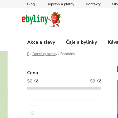
Přejít
Blog
Dopravy a platby
Kontakty
Ob
na
obsah
Akce a slevy
Čaje a bylinky
Káv
Domů
/
Doplňky stravy
/
Bonbóny
P
o
Cena
s
50
Kč
59
Kč
t
r
a
n
n
í