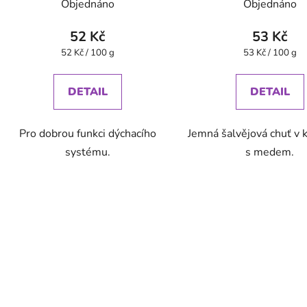
k
Objednáno
Objednáno
t
ů
52 Kč
53 Kč
Měrná
Měrná
52 Kč / 100 g
53 Kč / 100 g
cena:
cena:
DETAIL
DETAIL
Pro dobrou funkci dýchacího
Jemná šalvějová chuť v 
systému.
s medem.