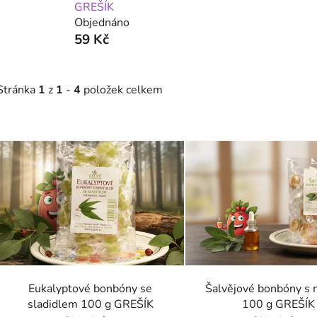
GREŠÍK
Objednáno
59 Kč
Stránka
1
z
1
-
4
položek celkem
V
ý
p
s
p
r
o
d
Eukalyptové bonbóny se
Šalvějové bonbóny s
u
sladidlem 100 g GREŠÍK
100 g GREŠÍK