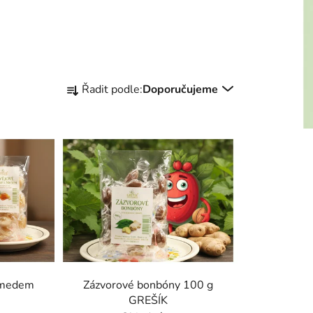
Ř
Řadit podle:
Doporučujeme
a
z
e
n
í
p
r
o
d
u
k
 medem
Zázvorové bonbóny 100 g
t
GREŠÍK