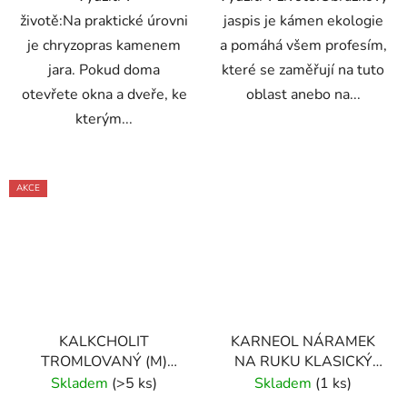
životě:Na praktické úrovni
jaspis je kámen ekologie
je chryzopras kamenem
a pomáhá všem profesím,
jara. Pokud doma
které se zaměřují na tuto
otevřete okna a dveře, ke
oblast anebo na...
kterým...
AKCE
KALKCHOLIT
KARNEOL NÁRAMEK
TROMLOVANÝ (M)
NA RUKU KLASICKÝ
PERU
(UNISEX)
Skladem
(>5 ks)
Skladem
(1 ks)