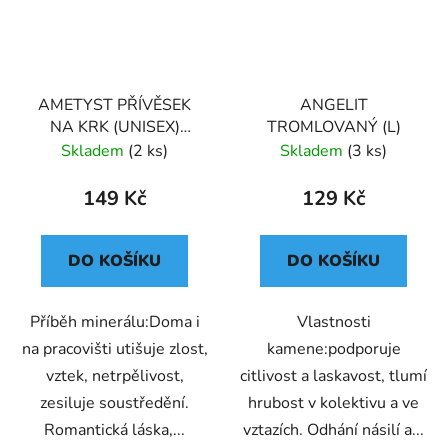
AMETYST PŘÍVĚSEK
ANGELIT
NA KRK (UNISEX)
TROMLOVANÝ (L)
MEXIKO
Skladem
(2 ks)
Skladem
(3 ks)
149 Kč
129 Kč
DO KOŠÍKU
DO KOŠÍKU
Příběh minerálu:Doma i
Vlastnosti
na pracovišti utišuje zlost,
kamene:podporuje
vztek, netrpělivost,
citlivost a laskavost, tlumí
zesiluje soustředění.
hrubost v kolektivu a ve
Romantická láska,...
vztazích. Odhání násilí a...