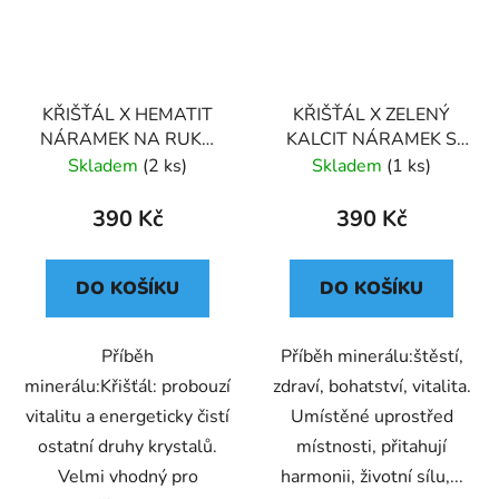
KŘIŠŤÁL X HEMATIT
KŘIŠŤÁL X ZELENÝ
NÁRAMEK NA RUKU
KALCIT NÁRAMEK S
SPECIÁLNÍ (UNISEX) 6
DEKORACÍ (UNISEX) 6
Skladem
(2 ks)
Skladem
(1 ks)
390 Kč
390 Kč
DO KOŠÍKU
DO KOŠÍKU
Příběh
Příběh minerálu:štěstí,
minerálu:Křišťál: probouzí
zdraví, bohatství, vitalita.
vitalitu a energeticky čistí
Umístěné uprostřed
ostatní druhy krystalů.
místnosti, přitahují
Velmi vhodný pro
harmonii, životní sílu,...