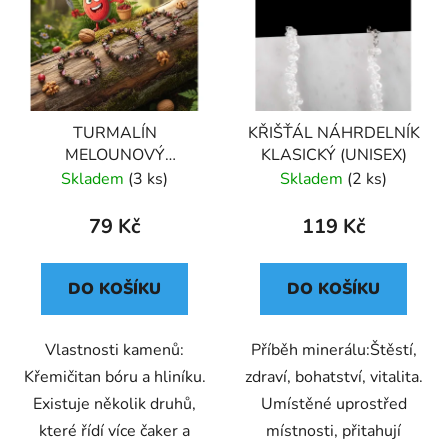
p
i
s
p
r
TURMALÍN
KŘIŠŤÁL NÁHRDELNÍK
o
MELOUNOVÝ
KLASICKÝ (UNISEX)
d
NÁRAMEK NA RUKU
Skladem
(3 ks)
Skladem
(2 ks)
u
KLASICKÝ (UNISEX) 3
k
79 Kč
119 Kč
t
ů
DO KOŠÍKU
DO KOŠÍKU
Vlastnosti kamenů:
Příběh minerálu:Štěstí,
Křemičitan bóru a hliníku.
zdraví, bohatství, vitalita.
Existuje několik druhů,
Umístěné uprostřed
které řídí více čaker a
místnosti, přitahují