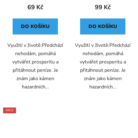
69 Kč
99 Kč
DO KOŠÍKU
DO KOŠÍKU
Využití v životě:Předchází
Využití v životě:Předchází
nehodám, pomáhá
nehodám, pomáhá
vytvářet prosperitu a
vytvářet prosperitu a
přitáhnout peníze. Je
přitáhnout peníze. Je
znám jako kámen
znám jako kámen
hazardních...
hazardních...
AKCE