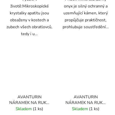
životě:Mikroskopické
onyx je silný ochranný a
krystalky apatitu jsou
uzemňující kámen, který
obsaženy v kostech a
propůjčuje praktičnost,
zubech všech obratlovců,
prohlubuje soustředění...
tedy i u...
AVANTURIN
AVANTURIN
NÁRAMEK NA RUKU
NÁRAMEK NA RUKU
KLASICKÝ (UNISEX)
KORÁLKOVÝ (UNISEX)
Skladem
(1 ks)
Skladem
(1 ks)
4