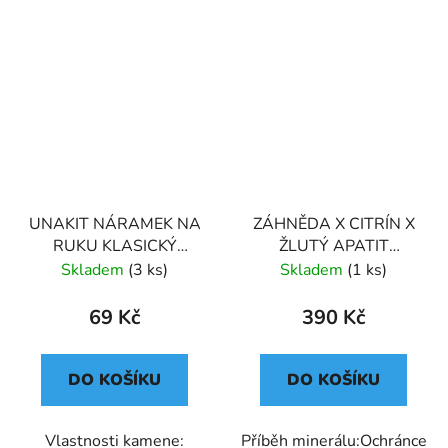
UNAKIT NÁRAMEK NA
ZÁHNĚDA X CITRÍN X
RUKU KLASICKÝ
ŽLUTÝ APATIT
(UNISEX)
NÁRAMEK S
Skladem
(3 ks)
Skladem
(1 ks)
DEKORACÍ (UNISEX) 6
69 Kč
390 Kč
DO KOŠÍKU
DO KOŠÍKU
Vlastnosti kamene:
Příběh minerálu:Ochránce