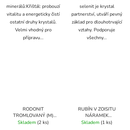
minerálů:Křišťál: probouzí
selenit je krystal
vitalitu a energeticky čistí
partnerství, utváří pevný
ostatní druhy krystalů.
základ pro dlouhotrvající
Velmi vhodný pro
vztahy. Podporuje
přípravu...
všechny...
RODONIT
RUBÍN V ZOISITU
TROMLOVANÝ (M)
NÁRAMEK
PERU
KORÁLKOVÝ (UNISEX)
Skladem
(2 ks)
Skladem
(1 ks)
8