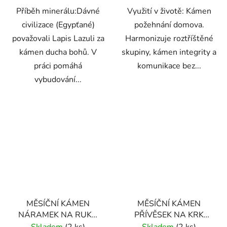
Příběh minerálu:Dávné
Využití v životě: Kámen
civilizace (Egypťané)
požehnání domova.
považovali Lapis Lazuli za
Harmonizuje roztříštěné
kámen ducha bohů. V
skupiny, kámen integrity a
práci pomáhá
komunikace bez...
vybudování...
MĚSÍČNÍ KÁMEN
MĚSÍČNÍ KÁMEN
NÁRAMEK NA RUKU
PŘÍVĚSEK NA KRK
KLASICKÝ (UNISEX)
(925) STŘÍBRNÝ