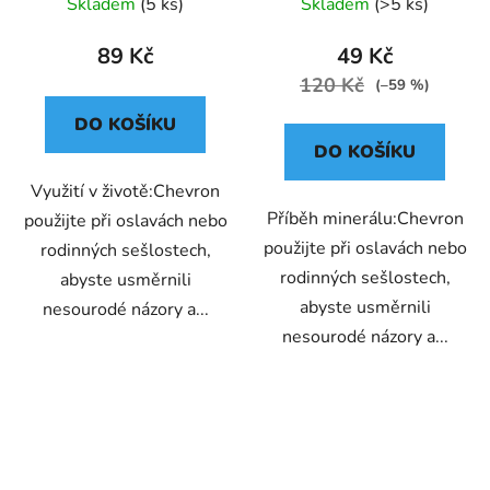
Skladem
(5 ks)
Skladem
(>5 ks)
89 Kč
49 Kč
120 Kč
(–59 %)
DO KOŠÍKU
DO KOŠÍKU
Využití v životě:Chevron
Příběh minerálu:Chevron
použijte při oslavách nebo
použijte při oslavách nebo
rodinných sešlostech,
rodinných sešlostech,
abyste usměrnili
abyste usměrnili
nesourodé názory a...
nesourodé názory a...