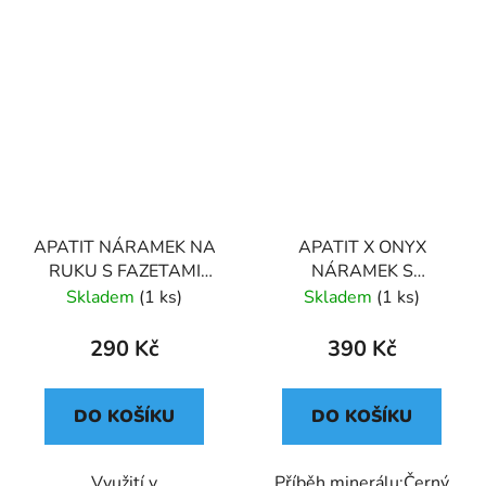
APATIT NÁRAMEK NA
APATIT X ONYX
RUKU S FAZETAMI
NÁRAMEK S
(UNISEX) 6
DEKORACÍ (UNISEX)
Skladem
(1 ks)
Skladem
(1 ks)
28
290 Kč
390 Kč
DO KOŠÍKU
DO KOŠÍKU
Využití v
Příběh minerálu:Černý