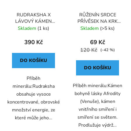
RUDRAKSHA X
RŮŽENÍN SRDCE
LÁVOVÝ KÁMEN
PŘÍVĚSEK NA KRK
NÁRAMEK
(925) STŘÍBRNÝ
Skladem
(1 ks)
Skladem
(>5 ks)
KORÁLKOVÝ S
DEKORACÍ (UNISEX) 6
390 Kč
69 Kč
120 Kč
(–42 %)
DO KOŠÍKU
DO KOŠÍKU
Příběh
Příběh minerálu:Kámen
minerálu:Rudraksha
bohyně lásky Afrodity
obsahuje vysoce
(Venuše), kámen
koncentrované, obrovské
vnitřního smíření i
množství energie, ze
smíření se světem.
které může jeho...
Prodlužuje výdrž...