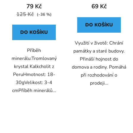
79 Kč
69 Kč
125 Kč
(–36 %)
DO KOŠÍKU
DO KOŠÍKU
Využití v životě: Chrání
Příběh
památky a staré budovy.
minerálu:Tromlovaný
Přináší hojnost do
krystal Kalkcholit z
domova a rodiny. Pomáhá
PeruHmotnost: 18-
při rozhodování o
30gVelikost: 3-4
prodeji...
cmPříběh minerálů...