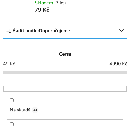
Skladem
(3 ks)
79 Kč
Ř
Řadit podle:
Doporučujeme
a
z
e
Cena
n
í
49
Kč
4990
Kč
p
r
o
d
u
k
Na skladě
43
t
ů