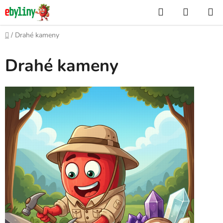
Přejít
Hledat
NÁKUP
na
KOŠÍK
obsah
Domů
/
Drahé kameny
Drahé kameny