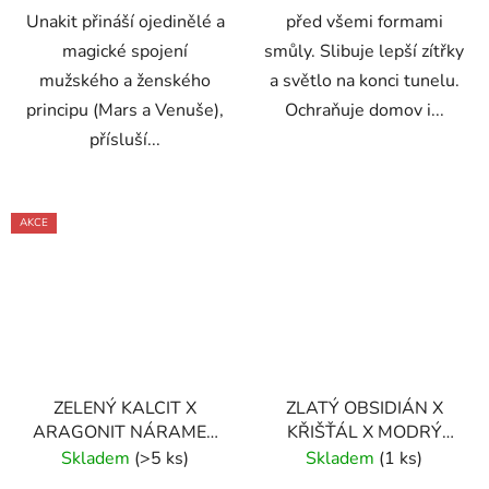
Unakit přináší ojedinělé a
před všemi formami
magické spojení
smůly. Slibuje lepší zítřky
mužského a ženského
a světlo na konci tunelu.
principu (Mars a Venuše),
Ochraňuje domov i...
přísluší...
AKCE
ZELENÝ KALCIT X
ZLATÝ OBSIDIÁN X
ARAGONIT NÁRAMEK
KŘIŠŤÁL X MODRÝ
KORÁLKOVÝ S
CHALCEDON
Skladem
(>5 ks)
Skladem
(1 ks)
DEKORACÍ (UNISEX) 6
NÁRAMEK S