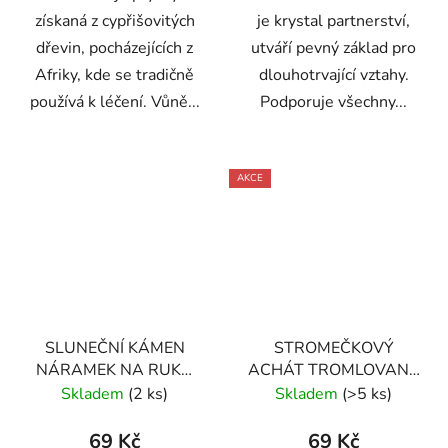
získaná z cypřišovitých
je krystal partnerství,
dřevin, pocházejících z
utváří pevný základ pro
Afriky, kde se tradičně
dlouhotrvající vztahy.
používá k léčení. Vůně...
Podporuje všechny...
AKCE
SLUNEČNÍ KÁMEN
STROMEČKOVÝ
NÁRAMEK NA RUKU
ACHÁT TROMLOVANÝ
KLASICKÝ (UNISEX)
(M)
Skladem
(2 ks)
Skladem
(>5 ks)
69 Kč
69 Kč