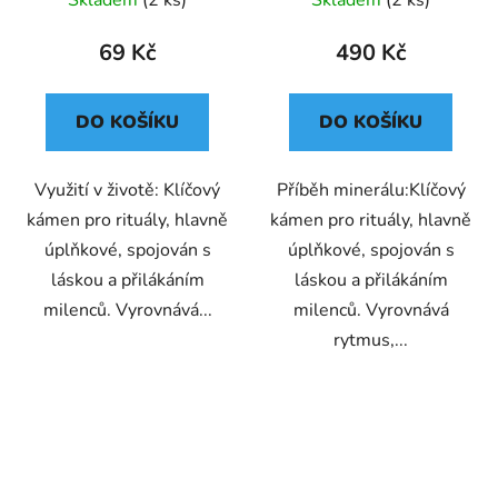
Skladem
(2 ks)
Skladem
(2 ks)
69 Kč
490 Kč
DO KOŠÍKU
DO KOŠÍKU
Využití v životě: Klíčový
Příběh minerálu:Klíčový
kámen pro rituály, hlavně
kámen pro rituály, hlavně
úplňkové, spojován s
úplňkové, spojován s
láskou a přilákáním
láskou a přilákáním
milenců. Vyrovnává...
milenců. Vyrovnává
rytmus,...