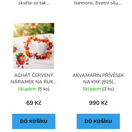
skvěle se tak...
harmonii, životní sílu,...
ACHÁT ČERVENÝ
AKVAMARÍN PŘÍVĚSEK
NÁRAMEK NA RUKU
NA KRK (925)
KLASICKÝ (UNISEX)
STŘÍBRNÝ
Skladem
(5 ks)
Skladem
(3 ks)
69 Kč
990 Kč
DO KOŠÍKU
DO KOŠÍKU