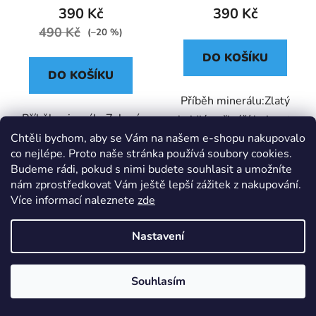
DEKORACÍ (UNISEX)6
390 Kč
390 Kč
490 Kč
(–20 %)
DO KOŠÍKU
DO KOŠÍKU
Příběh minerálu:Zlatý
Příběh minerálu:Zelený
obsidián přináší hojnost a
kalcit zklidňuje
Chtěli bychom, aby se Vám na našem e-shopu nakupovalo
prosperitu na všech
co nejlépe. Proto naše stránka používá soubory cookies.
hyperaktivní děti a
úrovních. Uzemňuje a
Budeme rádi, pokud s nimi budete souhlasit a umožníte
pomáhá těm, kdo se
pomáhá lidem, kteří se...
nám zprostředkovat Vám ještě lepší zážitek z nakupování.
špatně soustřeďují na
Více informací naleznete
zde
učení. Miska s...
Nastavení
Souhlasím
Doprava zdarma nad 1500 Kč