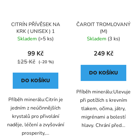
CITRÍN PŘÍVĚSEK NA
ČAROIT TROMLOVANÝ
KRK ( UNISEX ) 1
(M)
Skladem
(>5 ks)
Skladem
(3 ks)
99 Kč
249 Kč
125 Kč
(–20 %)
DO KOŠÍKU
DO KOŠÍKU
Příběh minerálu:Ulevuje
Příběh minerálu:Citrín je
při potížích s krevním
jedním z neúčinnějších
tlakem, očima, játry,
krystalů pro přivolání
migrénami a bolestí
naděje, léčení a zvyšování
hlavy. Chrání před...
prosperity,...