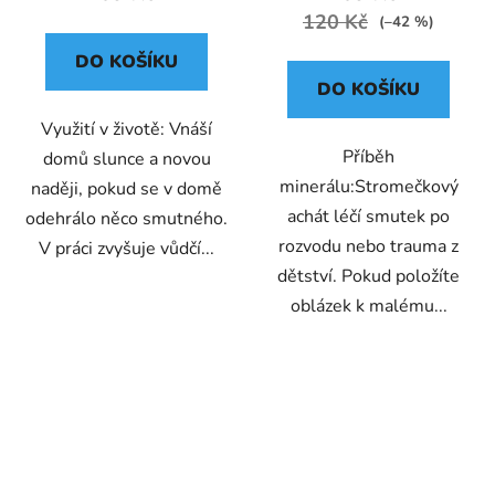
120 Kč
(–42 %)
DO KOŠÍKU
DO KOŠÍKU
Využití v životě: Vnáší
Příběh
domů slunce a novou
minerálu:Stromečkový
naději, pokud se v domě
achát léčí smutek po
odehrálo něco smutného.
rozvodu nebo trauma z
V práci zvyšuje vůdčí...
dětství. Pokud položíte
oblázek k malému...