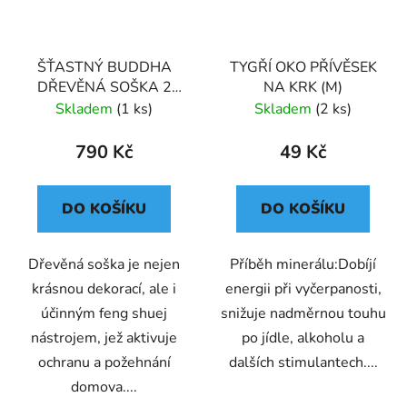
ŠŤASTNÝ BUDDHA
TYGŘÍ OKO PŘÍVĚSEK
DŘEVĚNÁ SOŠKA 2
NA KRK (M)
(XL) 17cm 704g
Skladem
(1 ks)
Skladem
(2 ks)
790 Kč
49 Kč
DO KOŠÍKU
DO KOŠÍKU
Dřevěná soška je nejen
Příběh minerálu:Dobíjí
krásnou dekorací, ale i
energii při vyčerpanosti,
účinným feng shuej
snižuje nadměrnou touhu
nástrojem, jež aktivuje
po jídle, alkoholu a
ochranu a požehnání
dalších stimulantech....
domova....