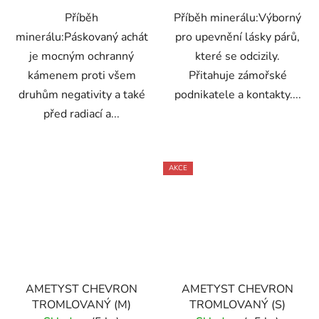
Příběh
Příběh minerálu:Výborný
minerálu:Páskovaný achát
pro upevnění lásky párů,
je mocným ochranný
které se odcizily.
kámenem proti všem
Přitahuje zámořské
druhům negativity a také
podnikatele a kontakty....
před radiací a...
AKCE
AMETYST CHEVRON
AMETYST CHEVRON
TROMLOVANÝ (M)
TROMLOVANÝ (S)