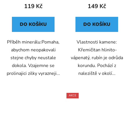
119 Kč
149 Kč
DO KOŠÍKU
DO KOŠÍKU
Příběh minerálu:Pomaha,
Vlastnosti kamene:
abychom neopakovali
Křemičitan hlinito-
stejne chyby neustale
vápenatý, rubín je odrůda
dokola. Vzajemne se
korundu. Pochází z
prolinajici zilky vyrazneji...
naleziště v okolí...
AKCE