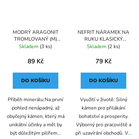
MODRÝ ARAGONIT
NEFRIT NÁRAMEK NA
TROMLOVANÝ (M)
RUKU KLASICKÝ
PÁKISTÁN
(UNISEX)
Skladem
(3 ks)
Skladem
(2 ks)
89 Kč
79 Kč
DO KOŠÍKU
DO KOŠÍKU
Příběh minerálu:Na první
Využití v životě: Silný
pohled nenápadný, až
kámen pro přilákání
obyčejný kámen, který má
bohatství a prosperity.
unikátní účinky a měl by
Výborný pro pracoviště a
být důležitým pilířem...
při uzavírání obchodů. V...