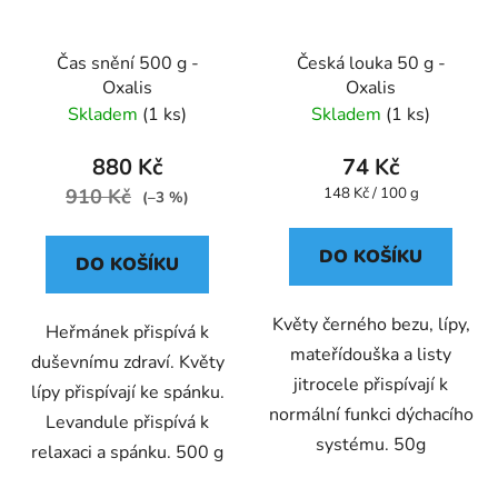
Čas snění 500 g -
Česká louka 50 g -
Oxalis
Oxalis
Skladem
(1 ks)
Skladem
(1 ks)
880 Kč
74 Kč
Měrná
910 Kč
148 Kč / 100 g
(–3 %)
cena:
DO KOŠÍKU
DO KOŠÍKU
Květy černého bezu, lípy,
Heřmánek přispívá k
mateřídouška a listy
duševnímu zdraví. Květy
jitrocele přispívají k
lípy přispívají ke spánku.
normální funkci dýchacího
Levandule přispívá k
systému. 50g
relaxaci a spánku. 500 g