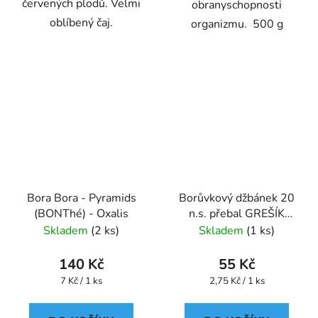
červených plodů. Velmi
obranyschopnosti
oblíbený čaj.
organizmu. 500 g
Bora Bora - Pyramids
Borůvkový džbánek 20
(BONThé) - Oxalis
n.s. přebal GREŠÍK
Ovocný čaj
Skladem
(2 ks)
Skladem
(1 ks)
140 Kč
55 Kč
Měrná
Měrná
7 Kč / 1 ks
2,75 Kč / 1 ks
cena:
cena: