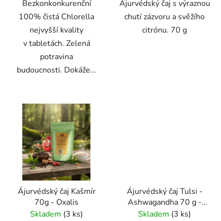
Bezkonkonkurenční
Ájurvédský čaj s výraznou
100% čistá Chlorella
chutí zázvoru a svěžího
nejvyšší kvality
citrónu. 70 g
v tabletách. Zelená
potravina
budoucnosti. Dokáže...
Ájurvédský čaj Kašmír
Ájurvédský čaj Tulsi -
70g - Oxalis
Ashwagandha 70 g -
Oxalis
Skladem
(3 ks)
Skladem
(3 ks)