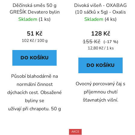
Děčínská směs 50 g
Divoká višeň - OXABAG
GREŠÍK Devatero bylin
(10 sáčků x 5g) - Oxalis
Skladem
(1 ks)
Skladem
(4 ks)
51 Kč
128 Kč
Měrná
102 Kč / 100 g
155 Kč
(–17 %)
cena:
Měrná
12,80 Kč / 1 ks
cena:
DO KOŠÍKU
DO KOŠÍKU
Působí blahodárně na
Ovocný porcovaný čaj s
normální činnost
příjemnou chutí
dýchacích cest. Obsažené
šťavnatých višní.
byliny se
užívají při chrapotu. 50 g
AKCE