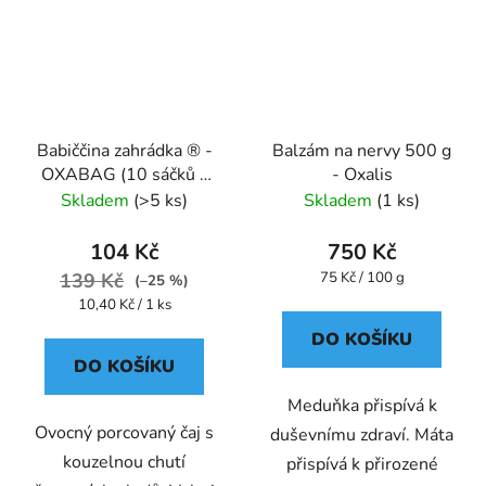
Babiččina zahrádka ® -
Balzám na nervy 500 g
OXABAG (10 sáčků x
- Oxalis
5g) - Oxalis
Skladem
(>5 ks)
Skladem
(1 ks)
104 Kč
750 Kč
Měrná
139 Kč
75 Kč / 100 g
(–25 %)
cena:
Měrná
10,40 Kč / 1 ks
cena:
DO KOŠÍKU
DO KOŠÍKU
Meduňka přispívá k
Ovocný porcovaný čaj s
duševnímu zdraví. Máta
kouzelnou chutí
přispívá k přirozené