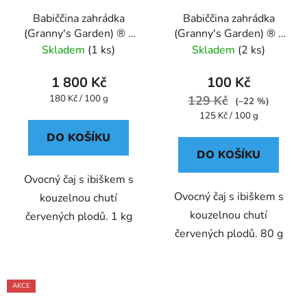
Babiččina zahrádka
Babiččina zahrádka
(Granny's Garden) ® -
(Granny's Garden) ® -
ovocný 1 kg - Oxalis
ovocný 80 g - Oxalis
Skladem
(1 ks)
Skladem
(2 ks)
1 800 Kč
100 Kč
Měrná
180 Kč / 100 g
129 Kč
(–22 %)
cena:
Měrná
125 Kč / 100 g
cena:
DO KOŠÍKU
DO KOŠÍKU
Ovocný čaj s ibiškem s
Ovocný čaj s ibiškem s
kouzelnou chutí
kouzelnou chutí
červených plodů. 1 kg
červených plodů. 80 g
AKCE