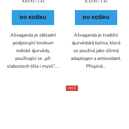
Měrná
Měrná
4,65 Kč / 1 ks
8,15 Kč / 1 ks
cena:
cena:
DO KOŠÍKU
DO KOŠÍKU
Ašvaganda je základní
Ašvaganda je tradiční
podporující tonikum
ájurvédská bylina, která
indické ájurvédy,
se používá jako účinný
používající se „při
adaptogen a antioxidant.
slabostech těla i mysli”....
Přispívá...
AKCE