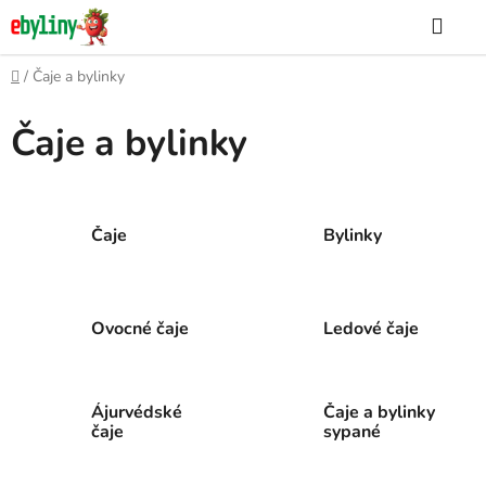
Přejít
Hle
na
obsah
Domů
/
Čaje a bylinky
Čaje a bylinky
Čaje
Bylinky
Ovocné čaje
Ledové čaje
Ájurvédské
Čaje a bylinky
čaje
sypané