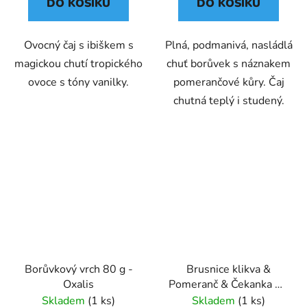
DO KOŠÍKU
DO KOŠÍKU
Ovocný čaj s ibiškem s
Plná, podmanivá, nasládlá
magickou chutí tropického
chuť borůvek s náznakem
ovoce s tóny vanilky.
pomerančové kůry. Čaj
chutná teplý i studený.
Borůvkový vrch 80 g -
Brusnice klikva &
Oxalis
Pomeranč & Čekanka 50
g Čistící čaj GREŠÍK
Skladem
(1 ks)
Skladem
(1 ks)