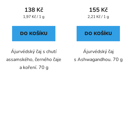
138 Kč
155 Kč
Měrná
Měrná
1,97 Kč / 1 g
2,21 Kč / 1 g
cena:
cena:
DO KOŠÍKU
DO KOŠÍKU
Ájurvédský čaj s chutí
Ájurvédský čaj
assamského, černého čaje
s Ashwagandhou. 70 g
a koření. 70 g