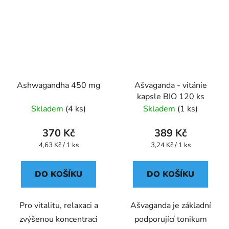
Ashwagandha 450 mg
Ašvaganda - vitánie
kapsle BIO 120 ks
Skladem
(4 ks)
Skladem
(1 ks)
370 Kč
389 Kč
Měrná
Měrná
4,63 Kč / 1 ks
3,24 Kč / 1 ks
cena:
cena:
DO KOŠÍKU
DO KOŠÍKU
Pro vitalitu, relaxaci a
Ašvaganda je základní
zvýšenou koncentraci
podporující tonikum