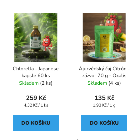
V
ý
p
i
s
p
r
Chlorella - Japanese
Ájurvédský čaj Citrón -
o
kapsle 60 ks
zázvor 70 g - Oxalis
d
Skladem
(2 ks)
Skladem
(4 ks)
u
k
259 Kč
135 Kč
t
Měrná
Měrná
4,32 Kč / 1 ks
1,93 Kč / 1 g
ů
cena:
cena:
DO KOŠÍKU
DO KOŠÍKU