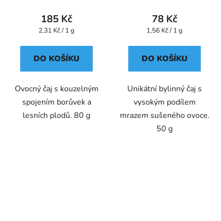
185 Kč
78 Kč
Měrná
Měrná
2,31 Kč / 1 g
1,56 Kč / 1 g
cena:
cena:
DO KOŠÍKU
DO KOŠÍKU
Ovocný čaj s kouzelným
Unikátní bylinný čaj s
spojením borůvek a
vysokým podílem
lesních plodů. 80 g
mrazem sušeného ovoce.
50 g