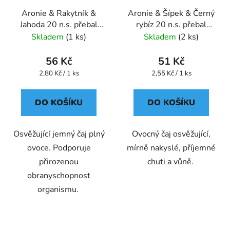
Aronie & Rakytník &
Aronie & Šípek & Černý
Jahoda 20 n.s. přebal
rybíz 20 n.s. přebal
GREŠÍK Ovocný čaj
GREŠÍK Ovocný čaj
Skladem
(1 ks)
Skladem
(2 ks)
56 Kč
51 Kč
Měrná
Měrná
2,80 Kč / 1 ks
2,55 Kč / 1 ks
cena:
cena:
DO KOŠÍKU
DO KOŠÍKU
Osvěžující jemný čaj plný
Ovocný čaj osvěžující,
ovoce. Podporuje
mírně nakyslé, příjemné
přirozenou
chuti a vůně.
obranyschopnost
organismu.