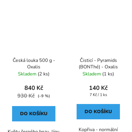
Česká louka 500 g -
Čisticí - Pyramids
Oxalis
(BONThé) - Oxalis
Skladem
(2 ks)
Skladem
(1 ks)
840 Kč
140 Kč
Měrná
930 Kč
7 Kč / 1 ks
(–9 %)
cena:
DO KOŠÍKU
DO KOŠÍKU
Kopřiva - normální
Květy černého bezu, lípy,