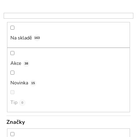
r
o
d
u
k
Na skladě
163
t
ů
Akce
38
Novinka
15
Tip
0
Značky