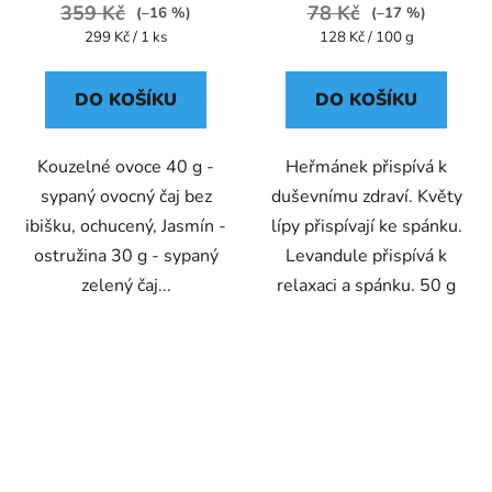
359 Kč
78 Kč
(–16 %)
(–17 %)
Měrná
Měrná
299 Kč / 1 ks
128 Kč / 100 g
cena:
cena:
DO KOŠÍKU
DO KOŠÍKU
Kouzelné ovoce 40 g -
Heřmánek přispívá k
sypaný ovocný čaj bez
duševnímu zdraví. Květy
ibišku, ochucený, Jasmín -
lípy přispívají ke spánku.
ostružina 30 g - sypaný
Levandule přispívá k
zelený čaj...
relaxaci a spánku. 50 g