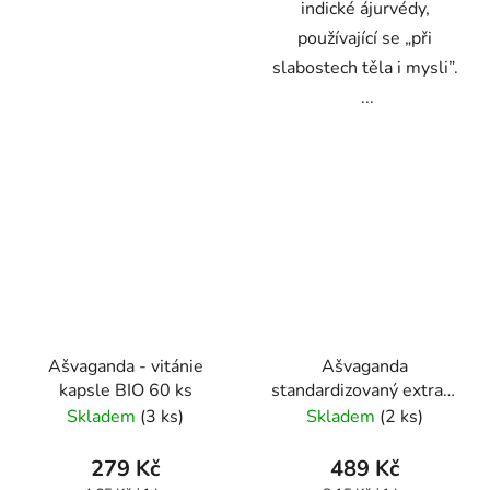
indické ájurvédy,
používající se „při
slabostech těla i mysli”.
...
Ašvaganda - vitánie
Ašvaganda
kapsle BIO 60 ks
standardizovaný extrakt
kapsle 60 ks
Skladem
(3 ks)
Skladem
(2 ks)
279 Kč
489 Kč