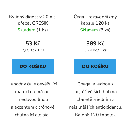
Bylinný digestiv 20 n.s.
Čaga - rezavec šikmý
přebal GREŠÍK
kapsle 120 ks
Skladem
(1 ks)
Skladem
(3 ks)
53 Kč
389 Kč
Měrná
Měrná
2,65 Kč / 1 ks
3,24 Kč / 1 ks
cena:
cena:
DO KOŠÍKU
DO KOŠÍKU
Lahodný čaj s osvěžující
Chaga je jednou z
marockou mátou,
nejléčivějších hub na
medovou lípou
planetě a jedním z
a akcentem citrónově
nejsilnějších antioxidantů.
chutnající aloisie.
Balení: 120 tobolek