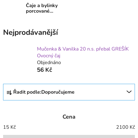
Čaje a bylinky
porcované
sáčkové
Nejprodávanější
Mučenka & Vanilka 20 n.s. přebal GREŠÍK
Ovocný čaj
Objednáno
56 Kč
Ř
Řadit podle:
Doporučujeme
a
z
e
Cena
n
í
15
Kč
2100
Kč
p