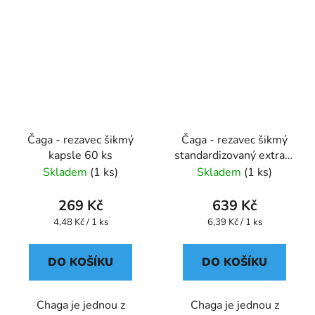
Čaga - rezavec šikmý
Čaga - rezavec šikmý
kapsle 60 ks
standardizovaný extrakt
kapsle 100 ks
Skladem
(1 ks)
Skladem
(1 ks)
269 Kč
639 Kč
Měrná
Měrná
4,48 Kč / 1 ks
6,39 Kč / 1 ks
cena:
cena:
DO KOŠÍKU
DO KOŠÍKU
Chaga je jednou z
Chaga je jednou z