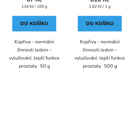
Měrná
Měrná
134 Kč / 100 g
1,62 Kč / 1 g
cena:
cena:
DO KOŠÍKU
DO KOŠÍKU
Kopřiva - normální
Kopřiva - normální
činnosti ledvin –
činnosti ledvin –
vylučování, lepší funkce
vylučování, lepší funkce
prostaty. 50 g
prostaty. 500 g