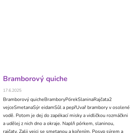
Bramborový quiche
17.6.2025
Bramborový quicheBramboryPórekSlaninaRajčata2
vejceSmetanaSýr eidamSůl a pepřUvař brambory v osolené
vodě. Potom je dej do zapékací misky a vidličkou rozmáčkni
a udělej z nich dno a okraje. Naplň pórkem, slaninou,
rajčaty. Zalij vejci se smetanou a kořením. Posyp sýrem a