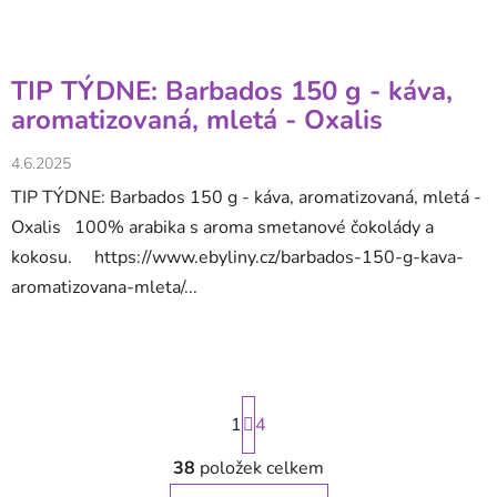
TIP TÝDNE: Barbados 150 g - káva,
aromatizovaná, mletá - Oxalis
4.6.2025
TIP TÝDNE: Barbados 150 g - káva, aromatizovaná, mletá -
Oxalis 100% arabika s aroma smetanové čokolády a
kokosu. https://www.ebyliny.cz/barbados-150-g-kava-
aromatizovana-mleta/...
S
1
t
4
r
á
38
položek celkem
O
n