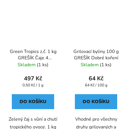
Green Tropics z.č. 1 kg
Grilovací byliny 100 g
GREŠÍK Čaje 4
GREŠÍK Dobré koření
světadílů
Skladem
(1 ks)
Skladem
(1 ks)
497 Kč
64 Kč
Měrná
Měrná
0,50 Kč / 1 g
64 Kč / 100 g
cena:
cena:
DO KOŠÍKU
DO KOŠÍKU
Zelený čaj s vůní a chutí
Vhodné pro všechny
tropického ovoce. 1 kg
druhy grilovaných a