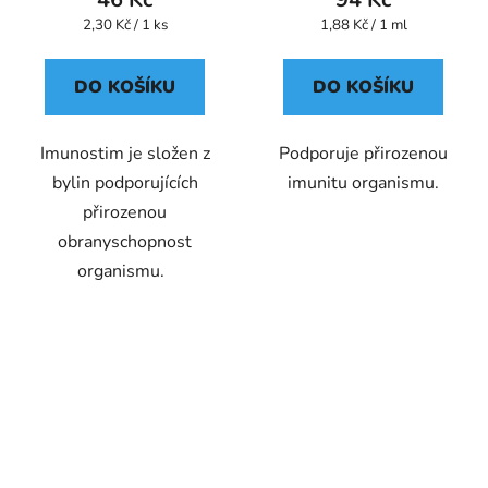
Měrná
Měrná
2,30 Kč / 1 ks
1,88 Kč / 1 ml
cena:
cena:
DO KOŠÍKU
DO KOŠÍKU
Imunostim je složen z
Podporuje přirozenou
bylin podporujících
imunitu organismu.
přirozenou
obranyschopnost
organismu.