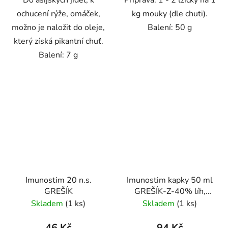
ochucení rýže, omáček,
kg mouky (dle chuti).
možno je naložit do oleje,
Balení: 50 g
který získá pikantní chuť.
Balení: 7 g
Imunostim 20 n.s.
Imunostim kapky 50 ml
GREŠÍK
GREŠÍK-Z-40% líh,
Devatero bylin kapky
Skladem
(1 ks)
Skladem
(1 ks)
46 Kč
94 Kč