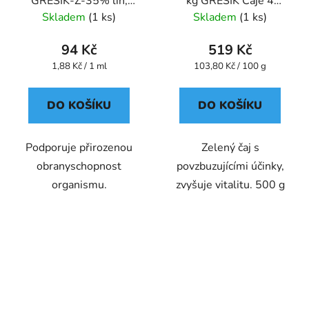
GREŠÍK-Z-35% líh,
kg GREŠÍK Čaje 4
Bylinné kapky
světadílů
Skladem
(1 ks)
Skladem
(1 ks)
94 Kč
519 Kč
Měrná
Měrná
1,88 Kč / 1 ml
103,80 Kč / 100 g
cena:
cena:
DO KOŠÍKU
DO KOŠÍKU
Podporuje přirozenou
Zelený čaj s
obranyschopnost
povzbuzujícími účinky,
organismu.
zvyšuje vitalitu. 500 g