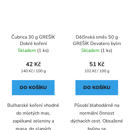
Čubrica 30 g GREŠÍK
Děčínská směs 50 g
Dobré koření
GREŠÍK Devatero bylin
Skladem
(1 ks)
Skladem
(1 ks)
42 Kč
51 Kč
Měrná
Měrná
140 Kč / 100 g
102 Kč / 100 g
cena:
cena:
DO KOŠÍKU
DO KOŠÍKU
Bulharské koření vhodné
Působí blahodárně na
do mletých mas,
normální činnost
zapékané zeleniny a
dýchacích cest. Obsažené
masa, do slaných
byliny se