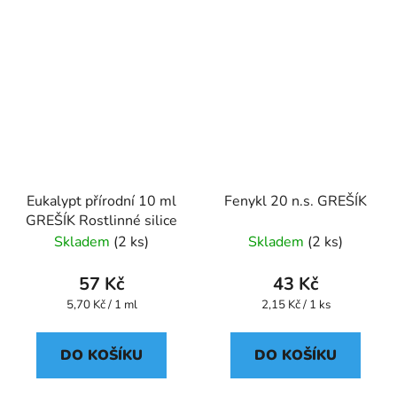
Eukalypt přírodní 10 ml
Fenykl 20 n.s. GREŠÍK
GREŠÍK Rostlinné silice
Skladem
(2 ks)
Skladem
(2 ks)
57 Kč
43 Kč
Měrná
Měrná
5,70 Kč / 1 ml
2,15 Kč / 1 ks
cena:
cena:
DO KOŠÍKU
DO KOŠÍKU