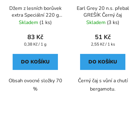
Džem z lesních borůvek
Earl Grey 20 n.s. přebal
extra Speciální 220 g
GREŠÍK Černý čaj
GREŠÍK
Skladem
(1 ks)
Skladem
(3 ks)
83 Kč
51 Kč
Měrná
Měrná
0,38 Kč / 1 g
2,55 Kč / 1 ks
cena:
cena:
DO KOŠÍKU
DO KOŠÍKU
Obsah ovocné složky 70
Černý čaj s vůní a chutí
%
bergamotu.