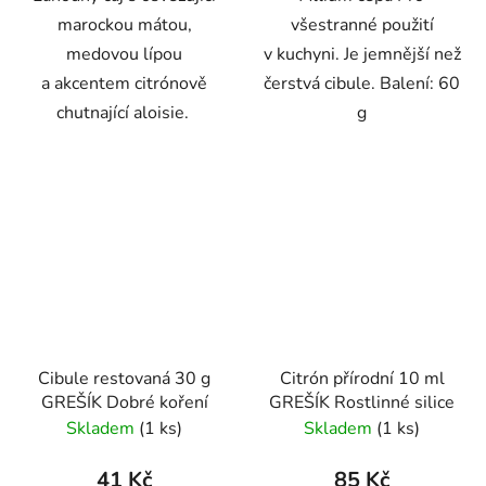
marockou mátou,
všestranné použití
medovou lípou
v kuchyni. Je jemnější než
a akcentem citrónově
čerstvá cibule. Balení: 60
chutnající aloisie.
g
Cibule restovaná 30 g
Citrón přírodní 10 ml
GREŠÍK Dobré koření
GREŠÍK Rostlinné silice
Skladem
(1 ks)
Skladem
(1 ks)
41 Kč
85 Kč