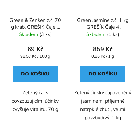
Green & Ženšen z.č. 70
Green Jasmine z.č. 1 kg
g krab. GREŠÍK Čaje 4
GREŠÍK Čaje 4
světadílů
světadílů
Skladem
(3 ks)
Skladem
(1 ks)
69 Kč
859 Kč
Měrná
Měrná
98,57 Kč / 100 g
0,86 Kč / 1 g
cena:
cena:
DO KOŠÍKU
DO KOŠÍKU
Zelený čaj s
Zelený čínský čaj ovoněný
povzbuzujícími účinky,
jasmínem, příjemně
zvyšuje vitalitu. 70 g
natrpklé chuti, velmi
povzbudivý. 1 kg