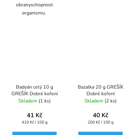
obranyschopnost
organismu.
Badyán celý 10 g
Bazalka 20 g GREŠÍK
GREŠÍK Dobré koření
Dobré koření
Skladem
(1 ks)
Skladem
(2 ks)
41 Kč
40 Kč
Měrná
Měrná
410 Kč / 100 g
200 Kč / 100 g
cena:
cena: