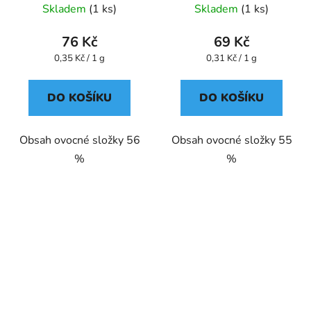
GREŠÍK
220 g GREŠÍK
Skladem
(1 ks)
Skladem
(1 ks)
76 Kč
69 Kč
Měrná
Měrná
0,35 Kč / 1 g
0,31 Kč / 1 g
cena:
cena:
DO KOŠÍKU
DO KOŠÍKU
Obsah ovocné složky 56
Obsah ovocné složky 55
%
%