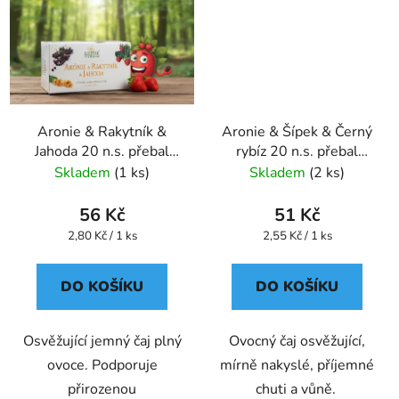
Aronie & Rakytník &
Aronie & Šípek & Černý
Jahoda 20 n.s. přebal
rybíz 20 n.s. přebal
GREŠÍK Ovocný čaj
GREŠÍK Ovocný čaj
Skladem
(1 ks)
Skladem
(2 ks)
56 Kč
51 Kč
Měrná
Měrná
2,80 Kč / 1 ks
2,55 Kč / 1 ks
cena:
cena:
DO KOŠÍKU
DO KOŠÍKU
Osvěžující jemný čaj plný
Ovocný čaj osvěžující,
ovoce. Podporuje
mírně nakyslé, příjemné
přirozenou
chuti a vůně.