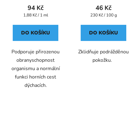
94 Kč
46 Kč
Měrná
Měrná
1,88 Kč / 1 ml
230 Kč / 100 g
cena:
cena:
DO KOŠÍKU
DO KOŠÍKU
Podporuje přirozenou
Zklidňuje podrážděnou
obranyschopnost
pokožku.
organismu a normální
funkci horních cest
dýchacích.