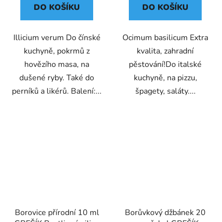
DO KOŠÍKU
DO KOŠÍKU
Illicium verum Do čínské
Ocimum basilicum Extra
kuchyně, pokrmů z
kvalita, zahradní
hovězího masa, na
pěstování!Do italské
dušené ryby. Také do
kuchyně, na pizzu,
perníků a likérů. Balení:...
špagety, saláty....
Borovice přírodní 10 ml
Borůvkový džbánek 20