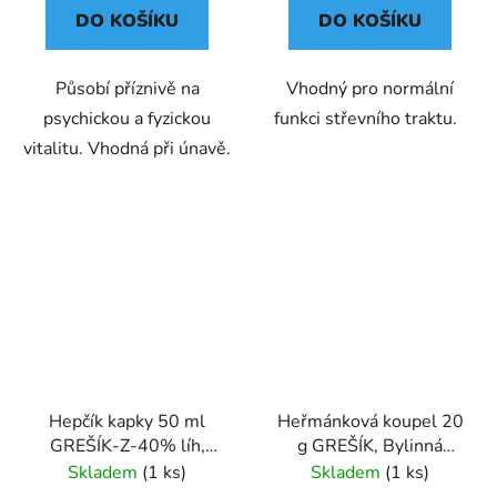
DO KOŠÍKU
DO KOŠÍKU
Působí příznivě na
Vhodný pro normální
psychickou a fyzickou
funkci střevního traktu.
vitalitu. Vhodná při únavě.
Hepčík kapky 50 ml
Heřmánková koupel 20
GREŠÍK-Z-40% líh,
g GREŠÍK, Bylinná
Devatero bylin kapky
koupel
Skladem
(1 ks)
Skladem
(1 ks)