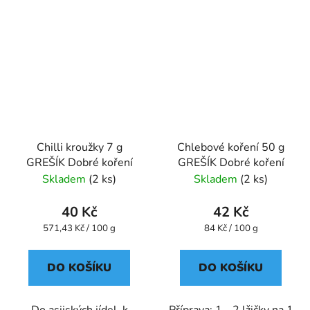
Chilli kroužky 7 g
Chlebové koření 50 g
GREŠÍK Dobré koření
GREŠÍK Dobré koření
Skladem
(2 ks)
Skladem
(2 ks)
40 Kč
42 Kč
Měrná
Měrná
571,43 Kč / 100 g
84 Kč / 100 g
cena:
cena:
DO KOŠÍKU
DO KOŠÍKU
Do asijských jídel, k
Příprava: 1 - 2 lžičky na 1