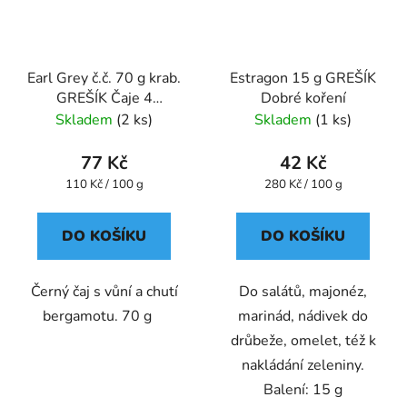
Earl Grey č.č. 70 g krab.
Estragon 15 g GREŠÍK
GREŠÍK Čaje 4
Dobré koření
světadílů
Skladem
(2 ks)
Skladem
(1 ks)
77 Kč
42 Kč
Měrná
Měrná
110 Kč / 100 g
280 Kč / 100 g
cena:
cena:
DO KOŠÍKU
DO KOŠÍKU
Černý čaj s vůní a chutí
Do salátů, majonéz,
bergamotu. 70 g
marinád, nádivek do
drůbeže, omelet, též k
nakládání zeleniny.
Balení: 15 g