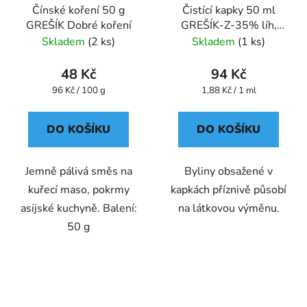
Čínské koření 50 g
Čistící kapky 50 ml
GREŠÍK Dobré koření
GREŠÍK-Z-35% líh,
Devatero bylin kapky
Skladem
(2 ks)
Skladem
(1 ks)
48 Kč
94 Kč
Měrná
Měrná
96 Kč / 100 g
1,88 Kč / 1 ml
cena:
cena:
DO KOŠÍKU
DO KOŠÍKU
Jemně pálivá směs na
Byliny obsažené v
kuřecí maso, pokrmy
kapkách příznivě působí
asijské kuchyně. Balení:
na látkovou výměnu.
50 g