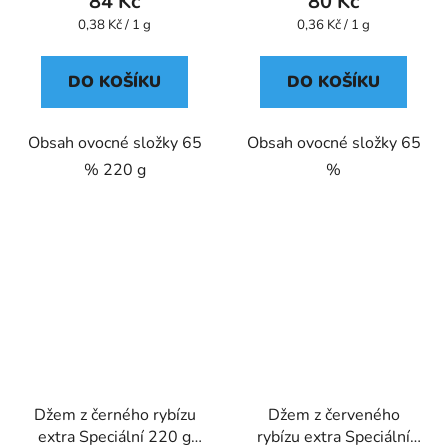
84 Kč
80 Kč
Měrná
Měrná
0,38 Kč / 1 g
0,36 Kč / 1 g
cena:
cena:
DO KOŠÍKU
DO KOŠÍKU
Obsah ovocné složky 65
Obsah ovocné složky 65
% 220 g
%
Džem z černého rybízu
Džem z červeného
extra Speciální 220 g
rybízu extra Speciální