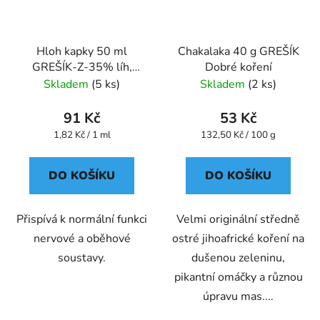
Hloh kapky 50 ml
Chakalaka 40 g GREŠÍK
GREŠÍK-Z-35% líh,
Dobré koření
Bylinné kapky
Skladem
(5 ks)
Skladem
(2 ks)
91 Kč
53 Kč
Měrná
Měrná
1,82 Kč / 1 ml
132,50 Kč / 100 g
cena:
cena:
DO KOŠÍKU
DO KOŠÍKU
Přispívá k normální funkci
Velmi originální středně
nervové a oběhové
ostré jihoafrické koření na
soustavy.
dušenou zeleninu,
pikantní omáčky a různou
úpravu mas....