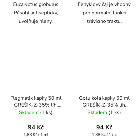
Eucalyptus globulus
Fenyklový čaj je vhodný
Působí antisepticky,
pro normální funkci
uvolňuje hleny.
trávicího traktu.
Flegmatik kapky 50 ml
Gotu kola kapky 50 ml
GREŠÍK-Z-35% líh,
GREŠÍK-Z-35% líh,
Devatero bylin kapky
Bylinné kapky
Skladem
(1 ks)
Skladem
(1 ks)
94 Kč
94 Kč
Měrná
Měrná
1,88 Kč / 1 ml
1,88 Kč / 1 ml
cena:
cena: