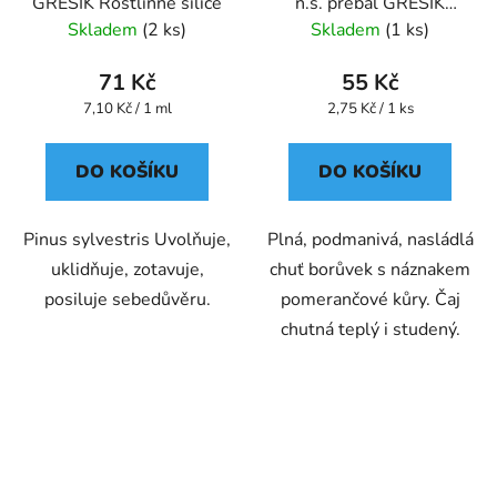
GREŠÍK Rostlinné silice
n.s. přebal GREŠÍK
Ovocný čaj
Skladem
(2 ks)
Skladem
(1 ks)
71 Kč
55 Kč
Měrná
Měrná
7,10 Kč / 1 ml
2,75 Kč / 1 ks
cena:
cena:
DO KOŠÍKU
DO KOŠÍKU
Pinus sylvestris Uvolňuje,
Plná, podmanivá, nasládlá
uklidňuje, zotavuje,
chuť borůvek s náznakem
posiluje sebedůvěru.
pomerančové kůry. Čaj
chutná teplý i studený.