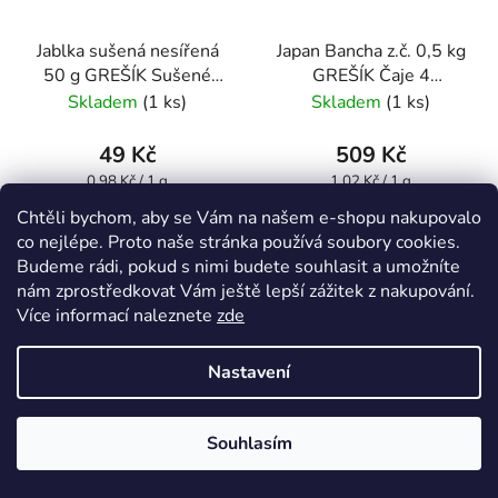
Jablka sušená nesířená
Japan Bancha z.č. 0,5 kg
50 g GREŠÍK Sušené
GREŠÍK Čaje 4
ovoce
světadílů
Skladem
(1 ks)
Skladem
(1 ks)
49 Kč
509 Kč
Měrná
Měrná
0,98 Kč / 1 g
1,02 Kč / 1 g
cena:
cena:
Chtěli bychom, aby se Vám na našem e-shopu nakupovalo
co nejlépe. Proto naše stránka používá soubory cookies.
DO KOŠÍKU
DO KOŠÍKU
Budeme rádi, pokud s nimi budete souhlasit a umožníte
nám zprostředkovat Vám ještě lepší zážitek z nakupování.
Z českých jablek!
Zelený čaj Japan Bancha
Více informací naleznete
zde
má nízký obsah kofeinu,
Nastavení
chuť silnou, travnatou,
mírně svíravou. 500 g
Souhlasím
Doprava zdarma nad 1500 Kč