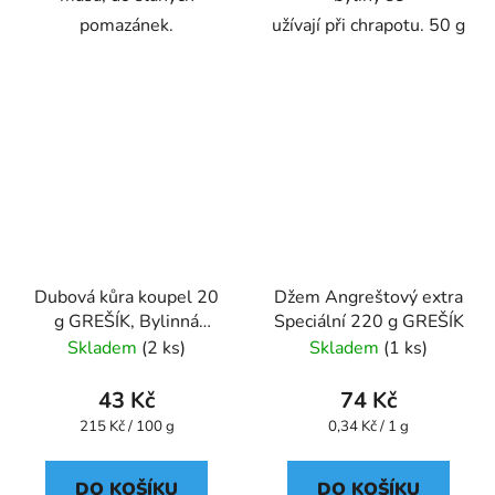
pomazánek.
užívají při chrapotu. 50 g
Dubová kůra koupel 20
Džem Angreštový extra
g GREŠÍK, Bylinná
Speciální 220 g GREŠÍK
koupel
Skladem
(2 ks)
Skladem
(1 ks)
43 Kč
74 Kč
Měrná
Měrná
215 Kč / 100 g
0,34 Kč / 1 g
cena:
cena:
DO KOŠÍKU
DO KOŠÍKU