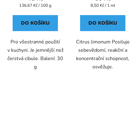
Měrná
Měrná
136,67 Kč / 100 g
8,50 Kč / 1 ml
cena:
cena:
DO KOŠÍKU
DO KOŠÍKU
Pro všestranné použití
Citrus limonum Posiluje
v kuchyni. Je jemnější než
sebevědomí, reakční a
čerstvá cibule. Balení: 30
koncentrační schopnost,
g
osvěžuje.