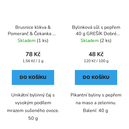
Brusnice klikva &
Bylinková sůl s pepřem
Pomeranč & Čekanka 50
40 g GREŠÍK Dobré
g Čistící čaj GREŠÍK
koření
Skladem
(1 ks)
Skladem
(2 ks)
78 Kč
48 Kč
Měrná
Měrná
1,56 Kč / 1 g
120 Kč / 100 g
cena:
cena:
DO KOŠÍKU
DO KOŠÍKU
Unikátní bylinný čaj s
Pikantní byliny s pepřem
vysokým podílem
na maso a zeleninu.
mrazem sušeného ovoce.
Balení: 40 g
50 g