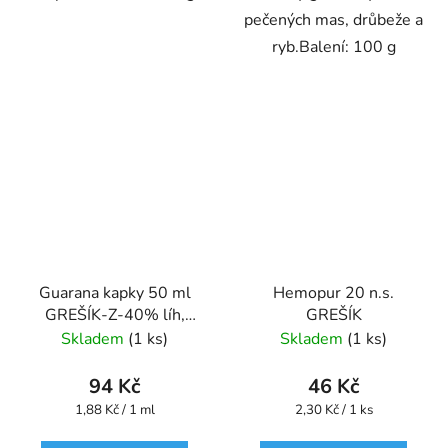
pečených mas, drůbeže a
ryb.Balení: 100 g
Guarana kapky 50 ml
Hemopur 20 n.s.
GREŠÍK-Z-40% líh,
GREŠÍK
Bylinné kapky
Skladem
(1 ks)
Skladem
(1 ks)
94 Kč
46 Kč
Měrná
Měrná
1,88 Kč / 1 ml
2,30 Kč / 1 ks
cena:
cena: