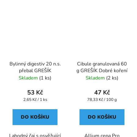
Bylinný digestiv 20 n.s.
Cibule granulovaná 60
přebal GREŠÍK
g GREŠÍK Dobré koření
Skladem
(1 ks)
Skladem
(2 ks)
53 Kč
47 Kč
Měrná
Měrná
2,65 Kč / 1 ks
78,33 Kč / 100 g
cena:
cena:
DO KOŠÍKU
DO KOŠÍKU
Lahodný čaj s osvěžující
Allium cepa Pro