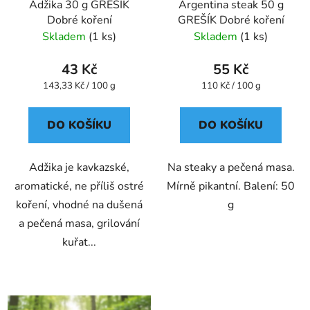
Adžika 30 g GREŠÍK
Argentina steak 50 g
o
u
Dobré koření
GREŠÍK Dobré koření
d
k
Skladem
(1 ks)
Skladem
(1 ks)
u
t
k
ů
43 Kč
55 Kč
t
Měrná
Měrná
143,33 Kč / 100 g
110 Kč / 100 g
ů
cena:
cena:
DO KOŠÍKU
DO KOŠÍKU
Adžika je kavkazské,
Na steaky a pečená masa.
aromatické, ne příliš ostré
Mírně pikantní. Balení: 50
koření, vhodné na dušená
g
a pečená masa, grilování
kuřat...