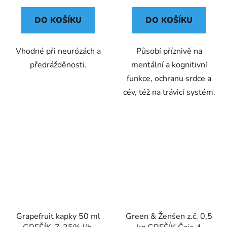
DO KOŠÍKU
DO KOŠÍKU
Vhodné při neurózách a
Působí příznivě na
předrážděnosti.
mentální a kognitivní
funkce, ochranu srdce a
cév, též na trávicí systém.
Grapefruit kapky 50 ml
Green & Ženšen z.č. 0,5