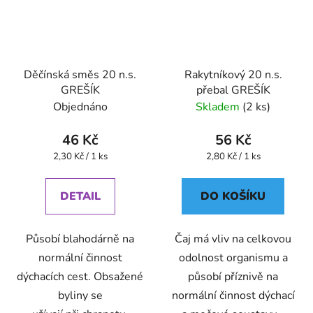
Děčínská směs 20 n.s.
Rakytníkový 20 n.s.
GREŠÍK
přebal GREŠÍK
Objednáno
Skladem
(2 ks)
46 Kč
56 Kč
Měrná
Měrná
2,30 Kč / 1 ks
2,80 Kč / 1 ks
cena:
cena:
DETAIL
DO KOŠÍKU
Působí blahodárně na
Čaj má vliv na celkovou
normální činnost
odolnost organismu a
dýchacích cest. Obsažené
působí příznivě na
byliny se
normální činnost dýchací