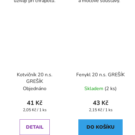
užívají při chrapotu.
a močové soustavy.
Kotvičník 20 n.s.
Fenykl 20 n.s. GREŠÍK
GREŠÍK
Objednáno
Skladem
(2 ks)
41 Kč
43 Kč
Měrná
Měrná
2,05 Kč / 1 ks
2,15 Kč / 1 ks
cena:
cena:
DETAIL
DO KOŠÍKU