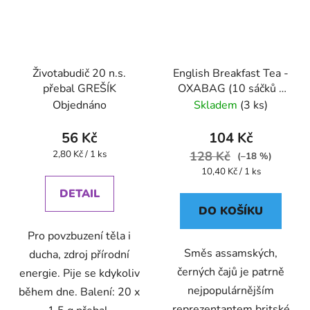
Životabudič 20 n.s.
English Breakfast Tea -
přebal GREŠÍK
OXABAG (10 sáčků x
4g) - Oxalis
Objednáno
Skladem
(3 ks)
56 Kč
104 Kč
Měrná
2,80 Kč / 1 ks
128 Kč
(–18 %)
cena:
Měrná
10,40 Kč / 1 ks
cena:
DETAIL
DO KOŠÍKU
Pro povzbuzení těla i
Směs assamských,
ducha, zdroj přírodní
černých čajů je patrně
energie. Pije se kdykoliv
nejpopulárnějším
během dne. Balení: 20 x
reprezentantem britské