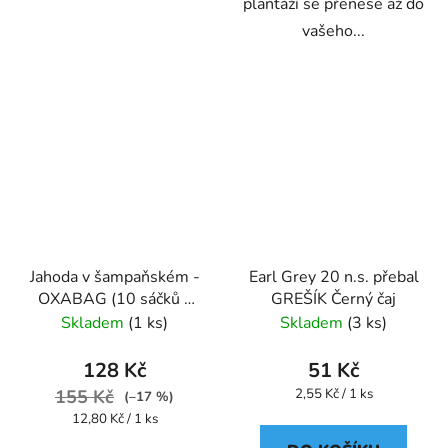
plantáží se přenese až do
vašeho...
Jahoda v šampaňském -
Earl Grey 20 n.s. přebal
OXABAG (10 sáčků x
GREŠÍK Černý čaj
4g) - Oxalis
Skladem
(1 ks)
Skladem
(3 ks)
128 Kč
51 Kč
Měrná
155 Kč
2,55 Kč / 1 ks
(–17 %)
cena:
Měrná
12,80 Kč / 1 ks
cena: