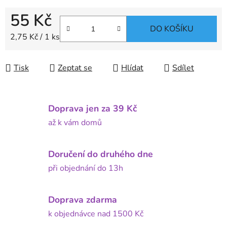
55 Kč
DO KOŠÍKU
Měrná cena:
2,75 Kč / 1 ks
Tisk
Zeptat se
Hlídat
Sdílet
Doprava jen za 39 Kč
až k vám domů
Doručení do druhého dne
při objednání do 13h
Doprava zdarma
k objednávce nad 1500 Kč