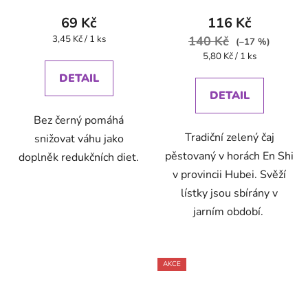
69 Kč
116 Kč
Měrná
3,45 Kč / 1 ks
140 Kč
(–17 %)
cena:
Měrná
5,80 Kč / 1 ks
cena:
DETAIL
DETAIL
Bez černý pomáhá
Tradiční zelený čaj
snižovat váhu jako
pěstovaný v horách En Shi
doplněk redukčních diet.
v provincii Hubei. Svěží
lístky jsou sbírány v
jarním období.
AKCE