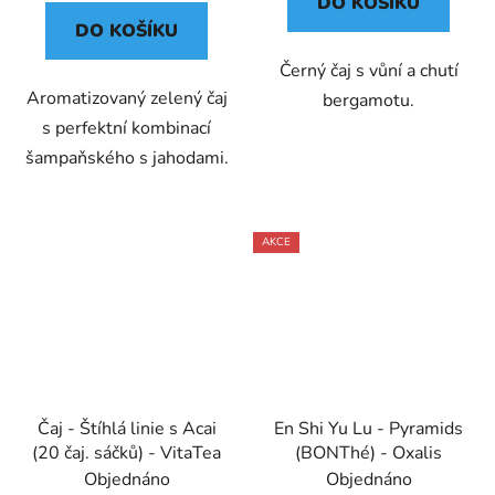
DO KOŠÍKU
DO KOŠÍKU
Černý čaj s vůní a chutí
Aromatizovaný zelený čaj
bergamotu.
s perfektní kombinací
šampaňského s jahodami.
AKCE
Čaj - Štíhlá linie s Acai
En Shi Yu Lu - Pyramids
(20 čaj. sáčků) - VitaTea
(BONThé) - Oxalis
Objednáno
Objednáno