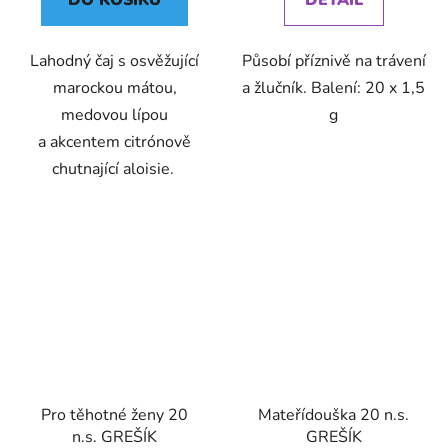
DO KOŠÍKU
DETAIL
Lahodný čaj s osvěžující
Působí příznivě na trávení
marockou mátou,
a žlučník. Balení: 20 x 1,5
medovou lípou
g
a akcentem citrónově
chutnající aloisie.
Pro těhotné ženy 20
Mateřídouška 20 n.s.
n.s. GREŠÍK
GREŠÍK