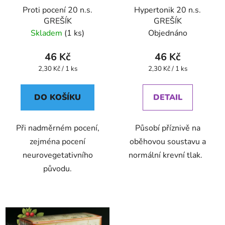
Proti pocení 20 n.s.
Hypertonik 20 n.s.
GREŠÍK
GREŠÍK
Skladem
(1 ks)
Objednáno
46 Kč
46 Kč
Měrná
Měrná
2,30 Kč / 1 ks
2,30 Kč / 1 ks
cena:
cena:
DO KOŠÍKU
DETAIL
Při nadměrném pocení,
Působí příznivě na
zejména pocení
oběhovou soustavu a
neurovegetativního
normální krevní tlak.
původu.