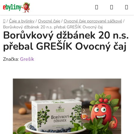
Přejít
Hledat
NÁKUP
na
KOŠÍK
obsah
Domů
/
Čaje a bylinky
/
Ovocné čaje
/
Ovocné čaje porcované sáčkové
/
Borůvkový džbánek 20 n.s. přebal GREŠÍK Ovocný čaj
Borůvkový džbánek 20 n.s.
přebal GREŠÍK Ovocný čaj
Značka:
Grešík