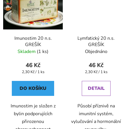
Imunostim 20 n.s.
Lymfatický 20 n.s.
GREŠÍK
GREŠÍK
Skladem
(1 ks)
Objednáno
46 Kč
46 Kč
Měrná
Měrná
2,30 Kč / 1 ks
2,30 Kč / 1 ks
cena:
cena:
DO KOŠÍKU
DETAIL
Imunostim je složen z
Působí příznivě na
bylin podporujících
imunitní systém,
přirozenou
vylučování a hormonální