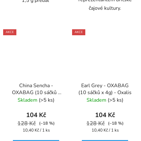
1,5 g přebal
čajové kultury.
AKCE
AKCE
China Sencha -
Earl Grey - OXABAG
OXABAG (10 sáčků x
(10 sáčků x 4g) - Oxalis
4g) - Oxalis
Skladem
(>5 ks)
Skladem
(>5 ks)
104 Kč
104 Kč
128 Kč
128 Kč
(–18 %)
(–18 %)
Měrná
Měrná
10,40 Kč / 1 ks
10,40 Kč / 1 ks
cena:
cena: