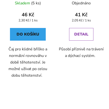
Skladem
(5 ks)
Objednáno
46 Kč
41 Kč
Měrná
Měrná
2,30 Kč / 1 ks
2,05 Kč / 1 ks
cena:
cena:
DO KOŠÍKU
DETAIL
Čaj pro klidné bříško a
Působí příznivě na trávení
normální rovnováhu v
a dýchací systém.
době těhotenství. Je
možné užívat po celou
dobu těhotenství.