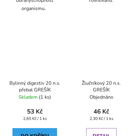
obranyschopnost
rovnováhu.
organismu.
Bylinný digestiv 20 n.s.
Žlučníkový 20 n.s.
přebal GREŠÍK
GREŠÍK
Skladem
(1 ks)
Objednáno
53 Kč
46 Kč
Měrná
Měrná
2,65 Kč / 1 ks
2,30 Kč / 1 ks
cena:
cena: