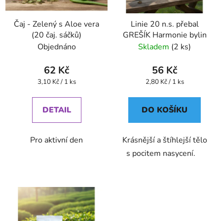
Čaj - Zelený s Aloe vera
Linie 20 n.s. přebal
(20 čaj. sáčků)
GREŠÍK Harmonie bylin
Objednáno
Skladem
(2 ks)
62 Kč
56 Kč
Měrná
Měrná
3,10 Kč / 1 ks
2,80 Kč / 1 ks
cena:
cena:
DETAIL
DO KOŠÍKU
Pro aktivní den
Krásnější a štíhlejší tělo
s pocitem nasycení.