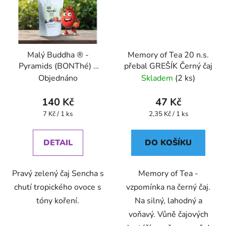
Malý Buddha ® -
Memory of Tea 20 n.s.
Pyramids (BONThé) -
přebal GREŠÍK Černý čaj
Oxalis
Objednáno
Skladem
(2 ks)
140 Kč
47 Kč
Měrná
Měrná
7 Kč / 1 ks
2,35 Kč / 1 ks
cena:
cena:
DETAIL
DO KOŠÍKU
Pravý zelený čaj Sencha s
Memory of Tea -
chutí tropického ovoce s
vzpomínka na černý čaj.
tóny koření.
Na silný, lahodný a
voňavý. Vůně čajových