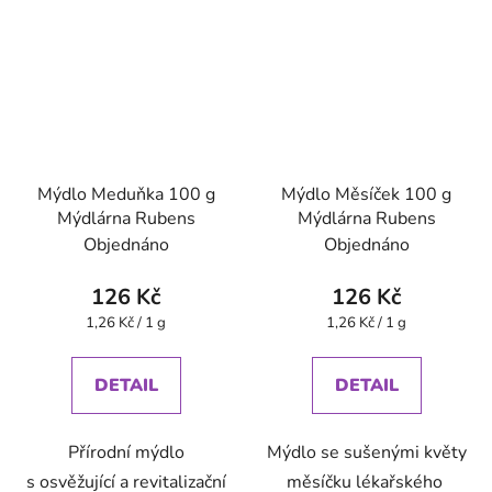
Mýdlo Meduňka 100 g
Mýdlo Měsíček 100 g
Mýdlárna Rubens
Mýdlárna Rubens
Objednáno
Objednáno
126 Kč
126 Kč
Měrná
Měrná
1,26 Kč / 1 g
1,26 Kč / 1 g
cena:
cena:
DETAIL
DETAIL
Přírodní mýdlo
Mýdlo se sušenými květy
s osvěžující a revitalizační
měsíčku lékařského