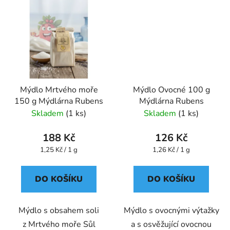
Mýdlo Mrtvého moře
Mýdlo Ovocné 100 g
150 g Mýdlárna Rubens
Mýdlárna Rubens
Skladem
(1 ks)
Skladem
(1 ks)
188 Kč
126 Kč
Měrná
Měrná
1,25 Kč / 1 g
1,26 Kč / 1 g
cena:
cena:
DO KOŠÍKU
DO KOŠÍKU
Mýdlo s obsahem soli
Mýdlo s ovocnými výtažky
z Mrtvého moře Sůl
a s osvěžující ovocnou