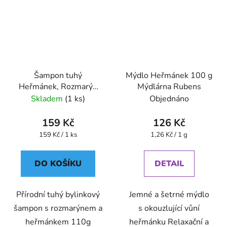
Šampon tuhý
Mýdlo Heřmánek 100 g
Heřmánek, Rozmarýn
Mýdlárna Rubens
110 g Mýdlárna Rubens
Skladem
(1 ks)
Objednáno
159 Kč
126 Kč
Měrná
Měrná
159 Kč / 1 ks
1,26 Kč / 1 g
cena:
cena:
DO KOŠÍKU
DETAIL
Přírodní tuhý bylinkový
Jemné a šetrné mýdlo
šampon s rozmarýnem a
s okouzlující vůní
heřmánkem 110g
heřmánku Relaxační a