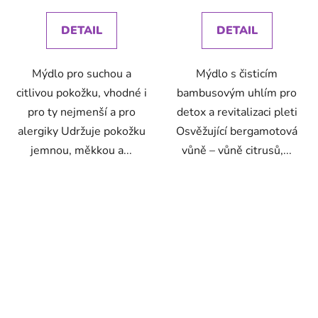
cena:
cena:
DETAIL
DETAIL
Mýdlo pro suchou a
Mýdlo s čisticím
citlivou pokožku, vhodné i
bambusovým uhlím pro
pro ty nejmenší a pro
detox a revitalizaci pleti
alergiky Udržuje pokožku
Osvěžující bergamotová
jemnou, měkkou a...
vůně – vůně citrusů,...