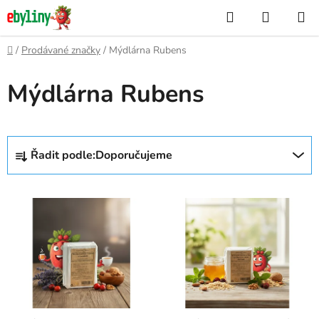
Přejít
Hledat
NÁKUP
na
KOŠÍK
obsah
Domů
/
Prodávané značky
/
Mýdlárna Rubens
Mýdlárna Rubens
Ř
Řadit podle:
Doporučujeme
a
z
V
e
ý
n
p
í
i
p
s
r
p
o
r
d