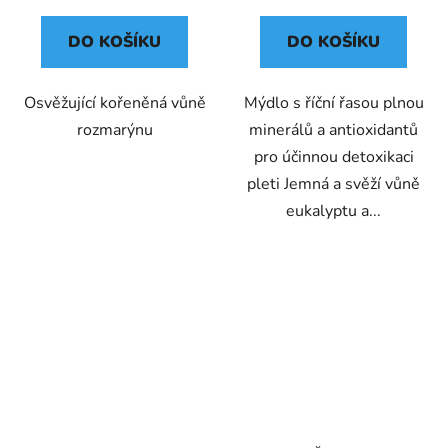
cena:
cena:
DO KOŠÍKU
DO KOŠÍKU
Osvěžující kořeněná vůně
Mýdlo s říční řasou plnou
rozmarýnu
minerálů a antioxidantů
pro účinnou detoxikaci
pleti Jemná a svěží vůně
eukalyptu a...