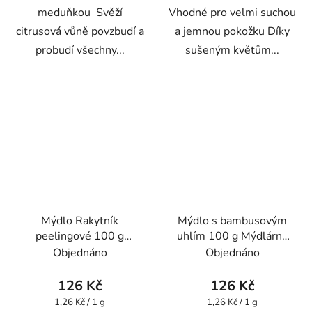
meduňkou Svěží
Vhodné pro velmi suchou
citrusová vůně povzbudí a
a jemnou pokožku Díky
probudí všechny...
sušeným květům...
Mýdlo Rakytník
Mýdlo s bambusovým
peelingové 100 g
uhlím 100 g Mýdlárna
Mýdlárna Rubens
Rubens
Objednáno
Objednáno
126 Kč
126 Kč
Měrná
Měrná
1,26 Kč / 1 g
1,26 Kč / 1 g