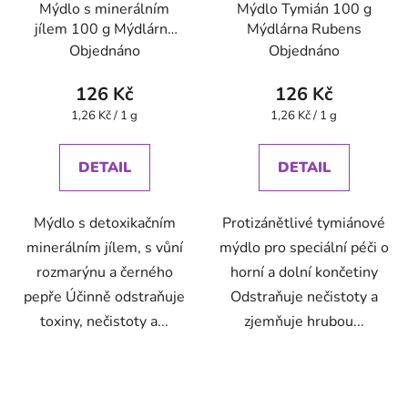
Mýdlo s minerálním
Mýdlo Tymián 100 g
jílem 100 g Mýdlárna
Mýdlárna Rubens
Rubens
Objednáno
Objednáno
126 Kč
126 Kč
Měrná
Měrná
1,26 Kč / 1 g
1,26 Kč / 1 g
cena:
cena:
DETAIL
DETAIL
Mýdlo s detoxikačním
Protizánětlivé tymiánové
minerálním jílem, s vůní
mýdlo pro speciální péči o
rozmarýnu a černého
horní a dolní končetiny
pepře Účinně odstraňuje
Odstraňuje nečistoty a
toxiny, nečistoty a...
zjemňuje hrubou...