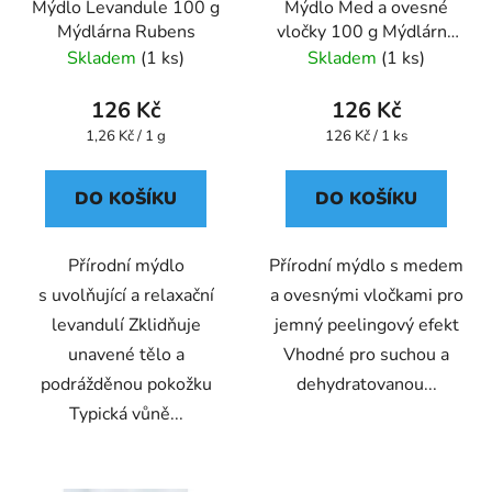
Mýdlo Levandule 100 g
Mýdlo Med a ovesné
o
u
Mýdlárna Rubens
vločky 100 g Mýdlárna
d
k
Rubens
Skladem
(1 ks)
Skladem
(1 ks)
u
t
k
ů
126 Kč
126 Kč
t
Měrná
Měrná
1,26 Kč / 1 g
126 Kč / 1 ks
ů
cena:
cena:
DO KOŠÍKU
DO KOŠÍKU
Přírodní mýdlo
Přírodní mýdlo s medem
s uvolňující a relaxační
a ovesnými vločkami pro
levandulí Zklidňuje
jemný peelingový efekt
unavené tělo a
Vhodné pro suchou a
podrážděnou pokožku
dehydratovanou...
Typická vůně...