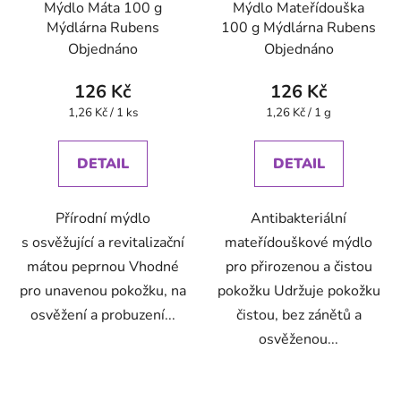
Mýdlo Máta 100 g
Mýdlo Mateřídouška
Mýdlárna Rubens
100 g Mýdlárna Rubens
Objednáno
Objednáno
126 Kč
126 Kč
Měrná
Měrná
1,26 Kč / 1 ks
1,26 Kč / 1 g
cena:
cena:
DETAIL
DETAIL
Přírodní mýdlo
Antibakteriální
s osvěžující a revitalizační
mateřídouškové mýdlo
mátou peprnou Vhodné
pro přirozenou a čistou
pro unavenou pokožku, na
pokožku Udržuje pokožku
osvěžení a probuzení...
čistou, bez zánětů a
osvěženou...