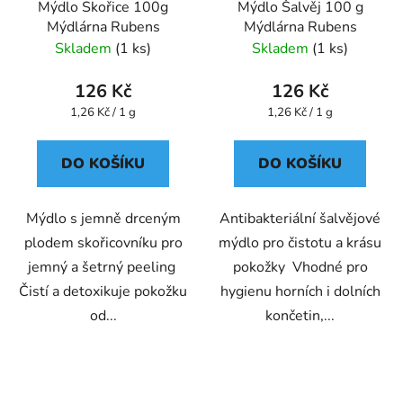
Mýdlo Skořice 100g
Mýdlo Šalvěj 100 g
Mýdlárna Rubens
Mýdlárna Rubens
Skladem
(1 ks)
Skladem
(1 ks)
126 Kč
126 Kč
Měrná
Měrná
1,26 Kč / 1 g
1,26 Kč / 1 g
cena:
cena:
DO KOŠÍKU
DO KOŠÍKU
Mýdlo s jemně drceným
Antibakteriální šalvějové
plodem skořicovníku pro
mýdlo pro čistotu a krásu
jemný a šetrný peeling
pokožky Vhodné pro
Čistí a detoxikuje pokožku
hygienu horních i dolních
od...
končetin,...