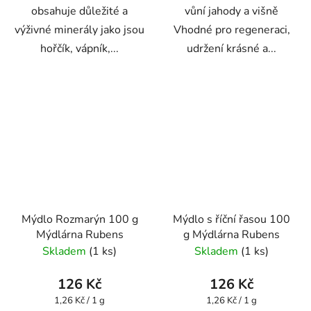
obsahuje důležité a
vůní jahody a višně
výživné minerály jako jsou
Vhodné pro regeneraci,
hořčík, vápník,...
udržení krásné a...
Mýdlo Rozmarýn 100 g
Mýdlo s říční řasou 100
Mýdlárna Rubens
g Mýdlárna Rubens
Skladem
(1 ks)
Skladem
(1 ks)
126 Kč
126 Kč
Měrná
Měrná
1,26 Kč / 1 g
1,26 Kč / 1 g