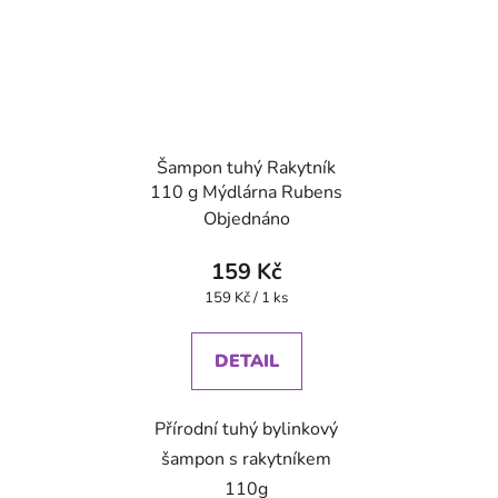
Šampon tuhý Rakytník
110 g Mýdlárna Rubens
Objednáno
159 Kč
Měrná
159 Kč / 1 ks
cena:
DETAIL
Přírodní tuhý bylinkový
šampon s rakytníkem
110g