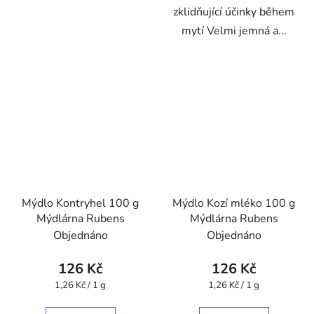
zklidňující účinky během
mytí Velmi jemná a...
Mýdlo Kontryhel 100 g
Mýdlo Kozí mléko 100 g
Mýdlárna Rubens
Mýdlárna Rubens
Objednáno
Objednáno
126 Kč
126 Kč
Měrná
Měrná
1,26 Kč / 1 g
1,26 Kč / 1 g
cena:
cena: