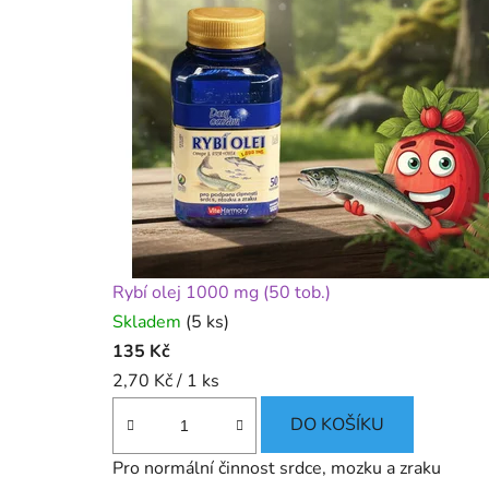
e
d
i
n
e
č
n
Rybí olej 1000 mg (50 tob.)
ý
Skladem
(5 ks)
z
135 Kč
Měrná
2,70 Kč / 1 ks
á
cena:
DO KOŠÍKU
ž
i
Pro normální činnost srdce, mozku a zraku