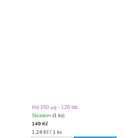
t
e
k
Jód 150 µg - 120 tbl.
Skladem
(1 ks)
149 Kč
Měrná
1,24 Kč / 1 ks