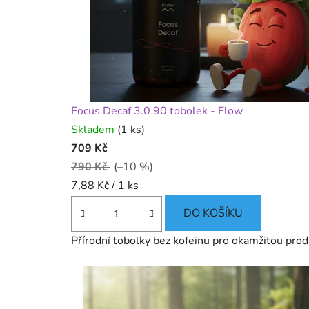
a
č
a
j
Focus Decaf 3.0 90 tobolek - Flow
e
Skladem
(1 ks)
p
709 Kč
790 Kč
(–10 %)
r
Měrná
7,88 Kč / 1 ks
o
cena:
DO KOŠÍKU
v
Přírodní tobolky bez kofeinu pro okamžitou produ
á
š
j