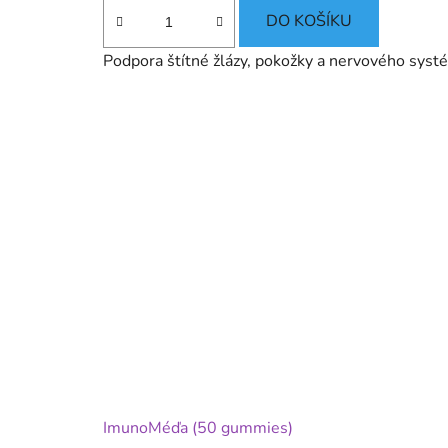
cena:
DO KOŠÍKU
Podpora štítné žlázy, pokožky a nervového sys
ImunoMéďa (50 gummies)