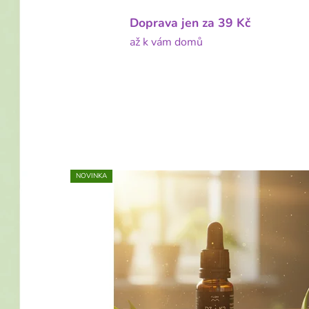
y
.
Doprava jen za 39 Kč
až k vám domů
c
z
-
K
v
a
NOVINKA
l
i
t
n