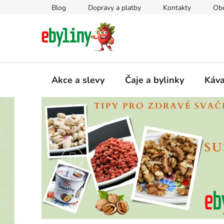
Přejít
Blog
Dopravy a platby
Kontakty
Ob
na
obsah
Akce a slevy
Čaje a bylinky
Káv
e
b
y
Předchozí
l
i
n