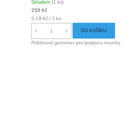
Skladem
(1 ks)
259 Kč
Měrná
5,18 Kč / 1 ks
cena:
DO KOŠÍKU
Pektinové gummies pro podporu imunity