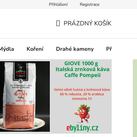
Přihlášení
Registrace
PRÁZDNÝ KOŠÍK
NÁKUPNÍ
KOŠÍK
Mýdla
Koření
Drahé kameny
Příslušenstv
cí