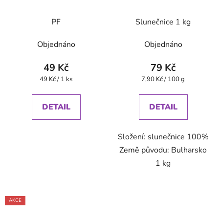
PF
Slunečnice 1 kg
Objednáno
Objednáno
49 Kč
79 Kč
Měrná
Měrná
49 Kč / 1 ks
7,90 Kč / 100 g
cena:
cena:
DETAIL
DETAIL
Složení: slunečnice 100%
Země původu: Bulharsko
1 kg
AKCE