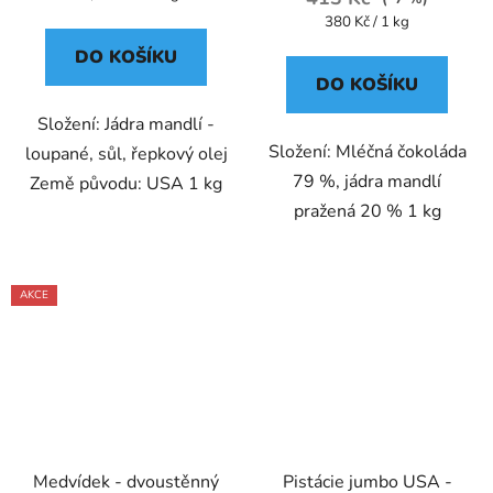
cena:
Měrná
380 Kč / 1 kg
cena:
DO KOŠÍKU
DO KOŠÍKU
Složení: Jádra mandlí -
Složení: Mléčná čokoláda
loupané, sůl, řepkový olej
79 %, jádra mandlí
Země původu: USA 1 kg
pražená 20 % 1 kg
AKCE
Medvídek - dvoustěnný
Pistácie jumbo USA -