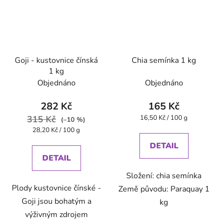
Goji - kustovnice čínská
Chia semínka 1 kg
1 kg
Objednáno
Objednáno
282 Kč
165 Kč
Měrná
315 Kč
16,50 Kč / 100 g
(–10 %)
cena:
Měrná
28,20 Kč / 100 g
cena:
DETAIL
DETAIL
Složení: chia semínka
Plody kustovnice čínské -
Země původu: Paraquay 1
Goji jsou bohatým a
kg
výživným zdrojem