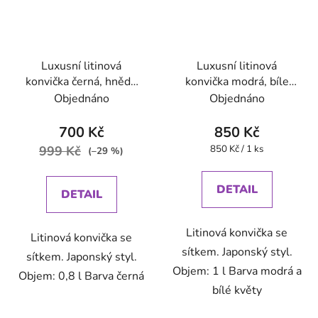
Luxusní litinová
Luxusní litinová
konvička černá, hnědé
konvička modrá, bíle
madlo
květy
Objednáno
Objednáno
700 Kč
850 Kč
Měrná
999 Kč
850 Kč / 1 ks
(–29 %)
cena:
DETAIL
DETAIL
Litinová konvička se
Litinová konvička se
sítkem. Japonský styl.
sítkem. Japonský styl.
Objem: 1 l Barva modrá a
Objem: 0,8 l Barva černá
bílé květy