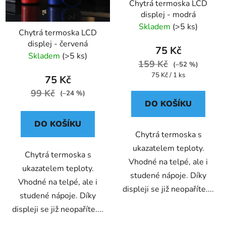
Chytrá termoska LCD
o
u
displej - modrá
d
k
Skladem
(>5 ks)
u
t
Chytrá termoska LCD
k
displej - červená
ů
75 Kč
Skladem
(>5 ks)
t
159 Kč
(–52 %)
ů
Měrná
75 Kč / 1 ks
75 Kč
cena:
99 Kč
(–24 %)
DO KOŠÍKU
DO KOŠÍKU
Chytrá termoska s
ukazatelem teploty.
Chytrá termoska s
Vhodné na telpé, ale i
ukazatelem teploty.
studené nápoje. Díky
Vhodné na telpé, ale i
displeji se již neopaříte....
studené nápoje. Díky
displeji se již neopaříte....