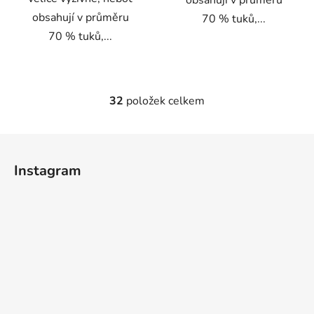
obsahují v průměru
obsahují v průměru
70 % tuků,...
70 % tuků,...
32
položek celkem
O
v
l
Z
á
á
d
Instagram
p
a
a
c
t
í
p
í
r
v
k
y
v