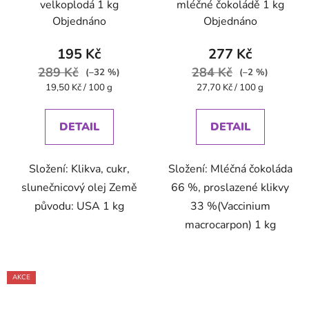
velkoplodá 1 kg
mléčné čokoládě 1 kg
Objednáno
Objednáno
195 Kč
277 Kč
289 Kč
284 Kč
(–32 %)
(–2 %)
Měrná
Měrná
19,50 Kč / 100 g
27,70 Kč / 100 g
cena:
cena:
DETAIL
DETAIL
Složení: Klikva, cukr,
Složení: Mléčná čokoláda
slunečnicový olej Země
66 %, proslazené klikvy
původu: USA 1 kg
33 %(Vaccinium
macrocarpon) 1 kg
AKCE