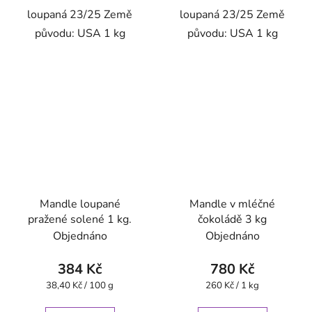
loupaná 23/25 Země
loupaná 23/25 Země
původu: USA 1 kg
původu: USA 1 kg
Mandle loupané
Mandle v mléčné
pražené solené 1 kg.
čokoládě 3 kg
Objednáno
Objednáno
384 Kč
780 Kč
Měrná
Měrná
38,40 Kč / 100 g
260 Kč / 1 kg
cena:
cena: