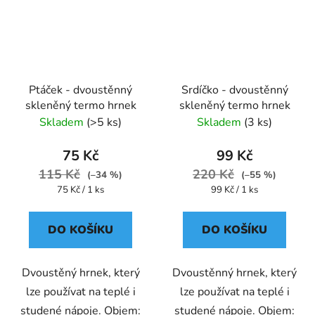
Ptáček - dvoustěnný
Srdíčko - dvoustěnný
skleněný termo hrnek
skleněný termo hrnek
Skladem
(>5 ks)
Skladem
(3 ks)
75 Kč
99 Kč
115 Kč
220 Kč
(–34 %)
(–55 %)
Měrná
Měrná
75 Kč / 1 ks
99 Kč / 1 ks
cena:
cena:
DO KOŠÍKU
DO KOŠÍKU
Dvoustěný hrnek, který
Dvoustěnný hrnek, který
lze používat na teplé i
lze používat na teplé i
studené nápoje. Objem:
studené nápoje. Objem: