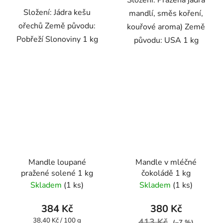
Složení: Jádra kešu
mandlí, směs koření,
ořechů Země původu:
kouřové aroma) Země
Pobřeží Slonoviny 1 kg
původu: USA 1 kg
Mandle loupané
Mandle v mléčné
pražené solené 1 kg
čokoládě 1 kg
Skladem
(1 ks)
Skladem
(1 ks)
384 Kč
380 Kč
Měrná
38,40 Kč / 100 g
413 Kč
(–7 %)