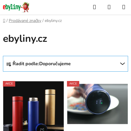
Přejít
Hledat
NÁKUP
na
KOŠÍK
obsah
Domů
/
Prodávané značky
/
ebyliny.cz
ebyliny.cz
Ř
Řadit podle:
Doporučujeme
a
z
V
e
AKCE
AKCE
ý
n
p
í
i
p
s
r
p
o
r
d