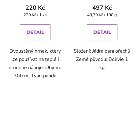
220 Kč
497 Kč
Měrná
Měrná
220 Kč / 1 ks
49,70 Kč / 100 g
cena:
cena:
DETAIL
DETAIL
Dvoustěný hrnek, který
Složení: Jádra para ořechů
lze používat na teplé i
Země původu: Bolívie 1
studené nápoje. Objem:
kg
300 ml Tvar: panda