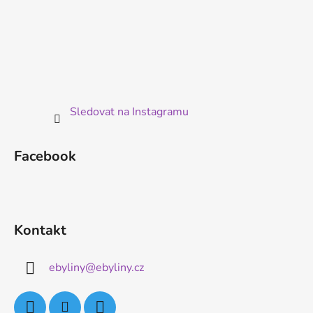
ý
p
i
s
u
Sledovat na Instagramu
Facebook
Kontakt
ebyliny
@
ebyliny.cz