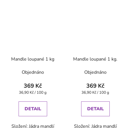
Mandle loupané 1 kg
Mandle loupané 1 kg.
Objednáno
Objednáno
369 Kč
369 Kč
Měrná
Měrná
36,90 Kč / 100 g
36,90 Kč / 100 g
cena:
cena:
DETAIL
DETAIL
Složení: Jádra mandlí
Složení: Jádra mandlí