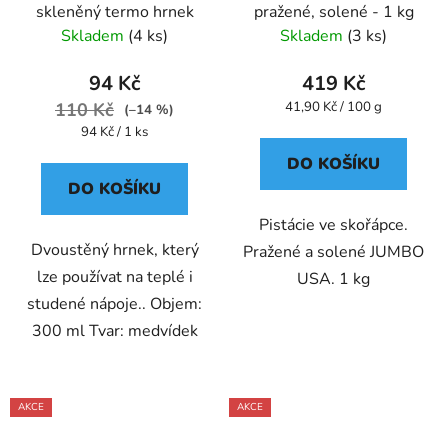
skleněný termo hrnek
pražené, solené - 1 kg
Skladem
(4 ks)
Skladem
(3 ks)
94 Kč
419 Kč
Měrná
110 Kč
41,90 Kč / 100 g
(–14 %)
cena:
Měrná
94 Kč / 1 ks
cena:
DO KOŠÍKU
DO KOŠÍKU
Pistácie ve skořápce.
Dvoustěný hrnek, který
Pražené a solené JUMBO
lze používat na teplé i
USA. 1 kg
studené nápoje.. Objem:
300 ml Tvar: medvídek
AKCE
AKCE