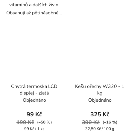
vitamínů a dalších živin.
Obsahují až pětinásobné...
Chytrá termoska LCD
Kešu ořechy W320 - 1
displej - zlatá
kg
Objednáno
Objednáno
99 Kč
325 Kč
199 Kč
390 Kč
(–50 %)
(–16 %)
Měrná
Měrná
99 Kč / 1 ks
32,50 Kč / 100 g
cena:
cena: