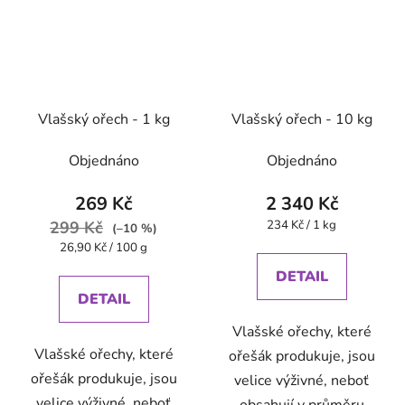
Vlašský ořech - 1 kg
Vlašský ořech - 10 kg
Objednáno
Objednáno
269 Kč
2 340 Kč
Měrná
299 Kč
234 Kč / 1 kg
(–10 %)
cena:
Měrná
26,90 Kč / 100 g
cena:
DETAIL
DETAIL
Vlašské ořechy, které
Vlašské ořechy, které
ořešák produkuje, jsou
ořešák produkuje, jsou
velice výživné, neboť
velice výživné, neboť