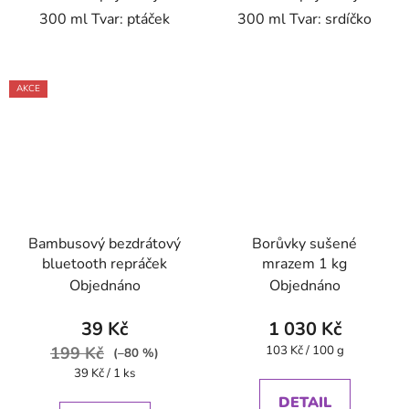
300 ml Tvar: ptáček
300 ml Tvar: srdíčko
AKCE
Bambusový bezdrátový
Borůvky sušené
bluetooth repráček
mrazem 1 kg
Objednáno
Objednáno
39 Kč
1 030 Kč
Měrná
199 Kč
103 Kč / 100 g
(–80 %)
cena:
Měrná
39 Kč / 1 ks
cena:
DETAIL