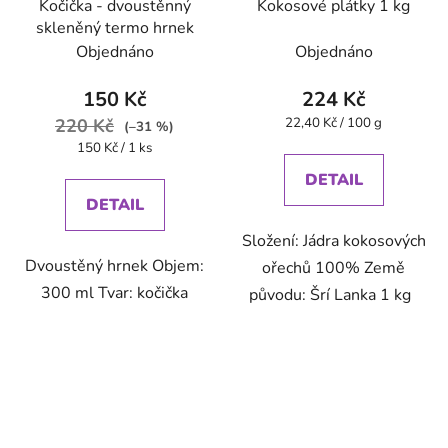
Kočička - dvoustěnný
Kokosové plátky 1 kg
skleněný termo hrnek
Objednáno
Objednáno
150 Kč
224 Kč
Měrná
220 Kč
22,40 Kč / 100 g
(–31 %)
cena:
Měrná
150 Kč / 1 ks
cena:
DETAIL
DETAIL
Složení: Jádra kokosových
Dvoustěný hrnek Objem:
ořechů 100% Země
300 ml Tvar: kočička
původu: Šrí Lanka 1 kg