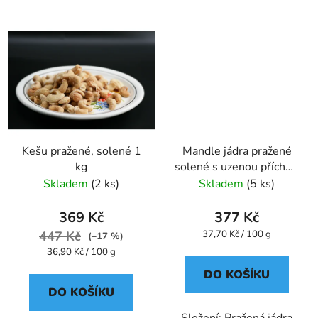
Kešu pražené, solené 1
Mandle jádra pražené
kg
solené s uzenou příchutí
1 kg
Skladem
(2 ks)
Skladem
(5 ks)
369 Kč
377 Kč
Měrná
447 Kč
37,70 Kč / 100 g
(–17 %)
cena:
Měrná
36,90 Kč / 100 g
cena:
DO KOŠÍKU
DO KOŠÍKU
Složení: Pražená jádra