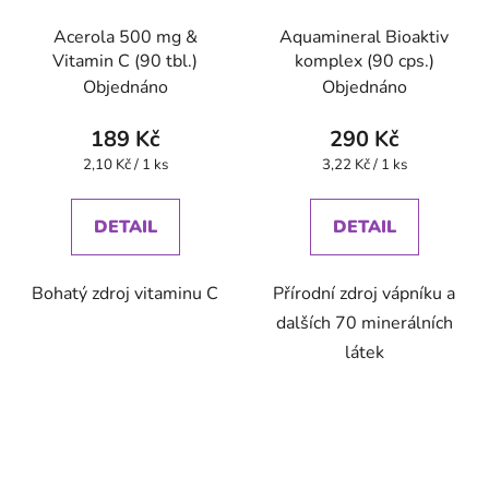
Acerola 500 mg &
Aquamineral Bioaktiv
Vitamin C (90 tbl.)
komplex (90 cps.)
Objednáno
Objednáno
189 Kč
290 Kč
Měrná
Měrná
2,10 Kč / 1 ks
3,22 Kč / 1 ks
cena:
cena:
DETAIL
DETAIL
Bohatý zdroj vitaminu C
Přírodní zdroj vápníku a
dalších 70 minerálních
látek