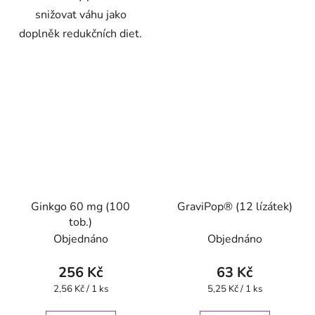
snižovat váhu jako
doplněk redukčních diet.
Ginkgo 60 mg (100
GraviPop® (12 lízátek)
tob.)
Objednáno
Objednáno
256 Kč
63 Kč
Měrná
Měrná
2,56 Kč / 1 ks
5,25 Kč / 1 ks
cena:
cena: