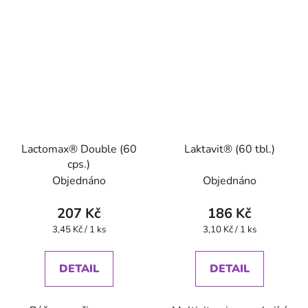
Lactomax® Double (60
Laktavit® (60 tbl.)
cps.)
Objednáno
Objednáno
207 Kč
186 Kč
Měrná
Měrná
3,45 Kč / 1 ks
3,10 Kč / 1 ks
cena:
cena:
DETAIL
DETAIL