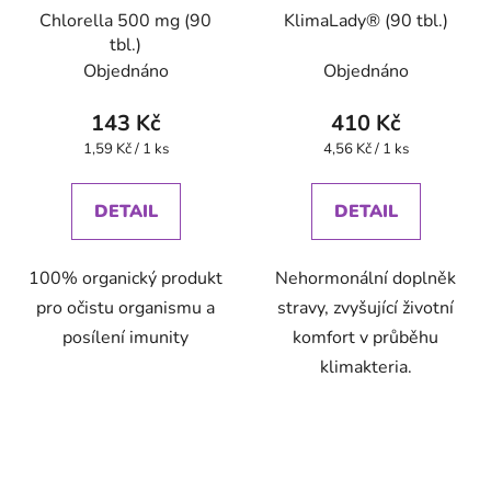
Chlorella 500 mg (90
KlimaLady® (90 tbl.)
tbl.)
Objednáno
Objednáno
143 Kč
410 Kč
Měrná
Měrná
1,59 Kč / 1 ks
4,56 Kč / 1 ks
cena:
cena:
DETAIL
DETAIL
100% organický produkt
Nehormonální doplněk
pro očistu organismu a
stravy, zvyšující životní
posílení imunity
komfort v průběhu
klimakteria.