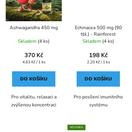
Ashwagandha 450 mg
Echinacea 500 mg (90
tbl.) - Rainforest
Skladem
(4 ks)
Skladem
(4 ks)
370 Kč
198 Kč
Měrná
Měrná
4,63 Kč / 1 ks
2,20 Kč / 1 ks
cena:
cena:
DO KOŠÍKU
DO KOŠÍKU
Pro vitalitu, relaxaci a
Pro posílení imunitního
zvýšenou koncentraci
systému
NOVINKA