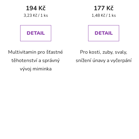
194 Kč
177 Kč
Měrná
Měrná
3,23 Kč / 1 ks
1,48 Kč / 1 ks
cena:
cena:
DETAIL
DETAIL
Multivitamin pro šťastné
Pro kosti, zuby, svaly,
těhotenství a správný
snížení únavy a vyčerpání
vývoj miminka