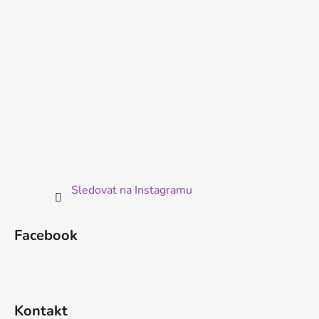
r
v
k
y
v
ý
p
i
s
u
Sledovat na Instagramu
Facebook
Kontakt