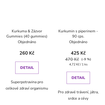
Kurkuma & Zázvor
Kurkumin s piperinem -
Gummies (40 gummies)
90 cps.
Objednáno
Objednáno
260 Kč
425 Kč
470 Kč
(–9 %)
Měrná
4,72 Kč / 1 ks
DETAIL
cena:
DETAIL
Superpotravina pro
celkové zdraví organismu
Pro zdravé trávení, játra,
srdce a cévy