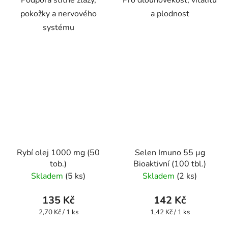
Podpora štítné žlázy,
Pro dlouhověkost, vitalitu
pokožky a nervového
a plodnost
systému
Rybí olej 1000 mg (50
Selen Imuno 55 µg
tob.)
Bioaktivní (100 tbl.)
Skladem
(5 ks)
Skladem
(2 ks)
135 Kč
142 Kč
Měrná
Měrná
2,70 Kč / 1 ks
1,42 Kč / 1 ks
cena:
cena: