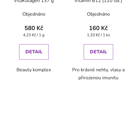
VitaKolagen 137 g
Vitamin B12 (120 tbl.)
Objednáno
Objednáno
580 Kč
160 Kč
Měrná
Měrná
4,23 Kč / 1 g
1,33 Kč / 1 ks
cena:
cena:
DETAIL
DETAIL
Beauty komplex
Pro krásné nehty, vlasy a
přirozenou imunitu