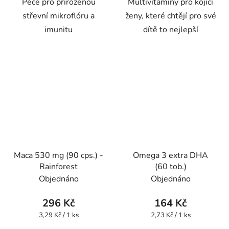
Péče pro přirozenou
Multivitaminy pro kojící
střevní mikroflóru a
ženy, které chtějí pro své
imunitu
dítě to nejlepší
Maca 530 mg (90 cps.) -
Omega 3 extra DHA
Rainforest
(60 tob.)
Objednáno
Objednáno
296 Kč
164 Kč
Měrná
Měrná
3,29 Kč / 1 ks
2,73 Kč / 1 ks
cena:
cena: