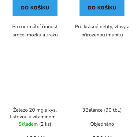
DO KOŠÍKU
DO KOŠÍKU
Pro normální činnost
Pro krásné nehty, vlasy a
srdce, mozku a zraku
přirozenou imunitu
Železo 20 mg s kys.
3Balance (90 tbl.)
listovou a vitaminem C
- 60 tbl.
Skladem
(2 ks)
Objednáno