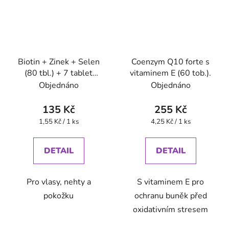
Biotin + Zinek + Selen
Coenzym Q10 forte s
(80 tbl.) + 7 tablet
vitaminem E (60 tob.).
zdarma
Objednáno
Objednáno
135 Kč
255 Kč
Měrná
Měrná
1,55 Kč / 1 ks
4,25 Kč / 1 ks
cena:
cena:
DETAIL
DETAIL
Pro vlasy, nehty a
S vitaminem E pro
pokožku
ochranu buněk před
oxidativním stresem