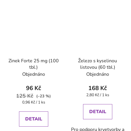
Zinek Forte 25 mg (100
Železo s kyselinou
tbl.)
listovou (60 tbl.)
Objednáno
Objednáno
96 Kč
168 Kč
Měrná
125 Kč
2,80 Kč / 1 ks
(–23 %)
cena:
Měrná
0,96 Kč / 1 ks
cena:
DETAIL
DETAIL
Pro podporu krvetvorby a