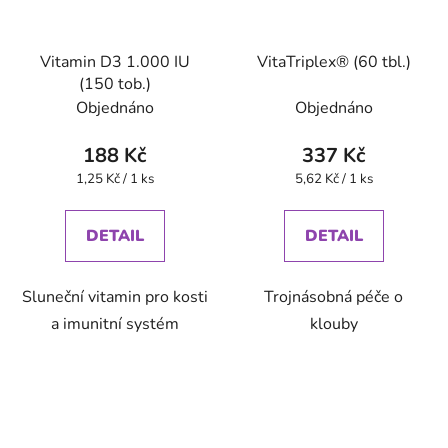
Vitamin D3 1.000 IU
VitaTriplex® (60 tbl.)
(150 tob.)
Objednáno
Objednáno
188 Kč
337 Kč
Měrná
Měrná
1,25 Kč / 1 ks
5,62 Kč / 1 ks
cena:
cena:
DETAIL
DETAIL
Sluneční vitamin pro kosti
Trojnásobná péče o
a imunitní systém
klouby