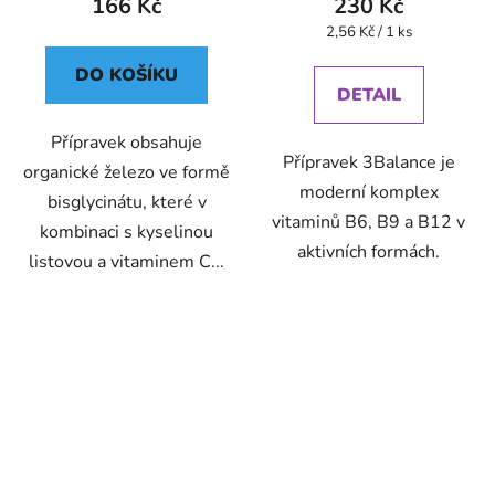
166 Kč
230 Kč
Měrná
2,56 Kč / 1 ks
cena:
DO KOŠÍKU
DETAIL
Přípravek obsahuje
Přípravek 3Balance je
organické železo ve formě
moderní komplex
bisglycinátu, které v
vitaminů B6, B9 a B12 v
kombinaci s kyselinou
aktivních formách.
listovou a vitaminem C...