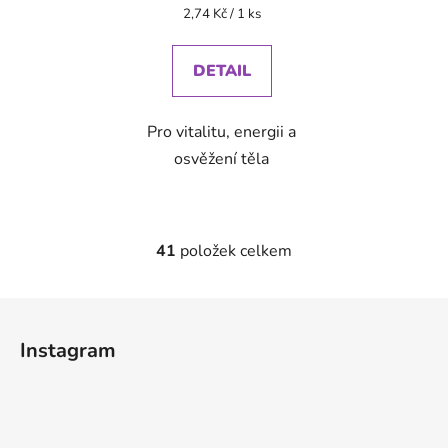
Měrná
2,74 Kč / 1 ks
cena:
DETAIL
Pro vitalitu, energii a
osvěžení těla
41
položek celkem
O
v
l
Z
á
á
d
Instagram
p
a
a
c
t
í
p
í