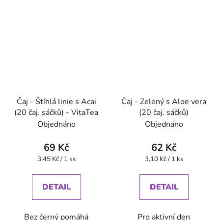
Čaj - Štíhlá linie s Acai
Čaj - Zelený s Aloe vera
(20 čaj. sáčků) - VitaTea
(20 čaj. sáčků)
Objednáno
Objednáno
69 Kč
62 Kč
Měrná
Měrná
3,45 Kč / 1 ks
3,10 Kč / 1 ks
cena:
cena:
DETAIL
DETAIL
Bez černý pomáhá
Pro aktivní den