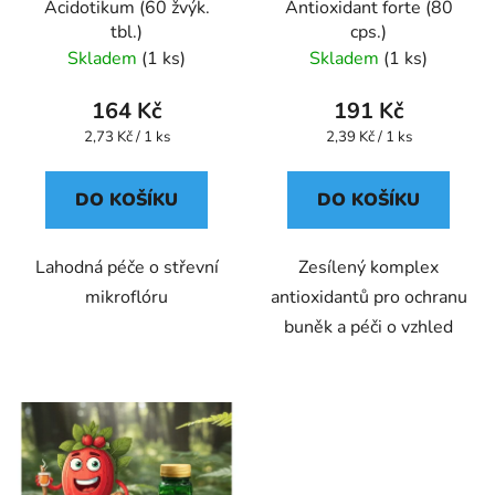
Acidotikum (60 žvýk.
Antioxidant forte (80
o
u
tbl.)
cps.)
d
k
Skladem
(1 ks)
Skladem
(1 ks)
u
t
k
ů
164 Kč
191 Kč
t
Měrná
Měrná
2,73 Kč / 1 ks
2,39 Kč / 1 ks
ů
cena:
cena:
DO KOŠÍKU
DO KOŠÍKU
Lahodná péče o střevní
Zesílený komplex
mikroflóru
antioxidantů pro ochranu
buněk a péči o vzhled