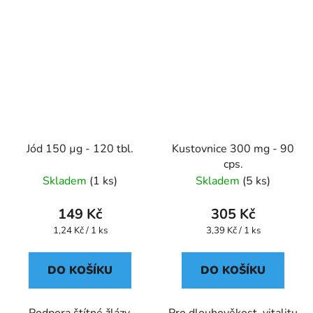
Jód 150 µg - 120 tbl.
Kustovnice 300 mg - 90
cps.
Skladem
(1 ks)
Skladem
(5 ks)
149 Kč
305 Kč
Měrná
Měrná
1,24 Kč / 1 ks
3,39 Kč / 1 ks
cena:
cena:
DO KOŠÍKU
DO KOŠÍKU