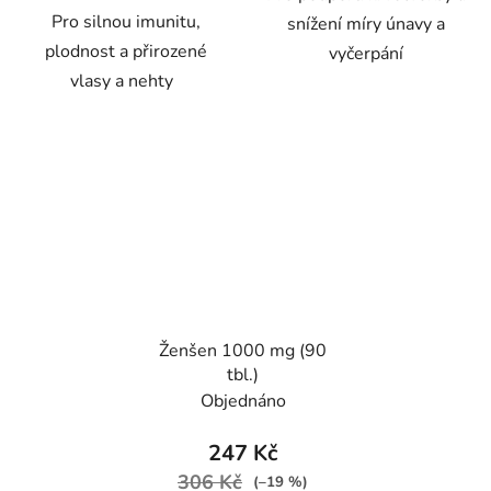
Pro silnou imunitu,
snížení míry únavy a
plodnost a přirozené
vyčerpání
vlasy a nehty
Ženšen 1000 mg (90
tbl.)
Objednáno
247 Kč
306 Kč
(–19 %)