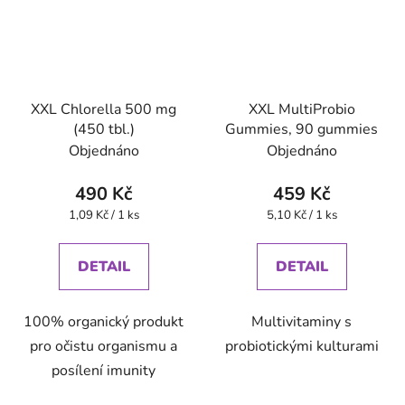
XXL Chlorella 500 mg
XXL MultiProbio
(450 tbl.)
Gummies, 90 gummies
Objednáno
Objednáno
490 Kč
459 Kč
Měrná
Měrná
1,09 Kč / 1 ks
5,10 Kč / 1 ks
cena:
cena:
DETAIL
DETAIL
100% organický produkt
Multivitaminy s
pro očistu organismu a
probiotickými kulturami
posílení imunity