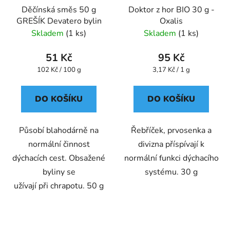
Děčínská směs 50 g
Doktor z hor BIO 30 g -
GREŠÍK Devatero bylin
Oxalis
Skladem
(1 ks)
Skladem
(1 ks)
51 Kč
95 Kč
Měrná
Měrná
102 Kč / 100 g
3,17 Kč / 1 g
cena:
cena:
DO KOŠÍKU
DO KOŠÍKU
Působí blahodárně na
Řebříček, prvosenka a
normální činnost
divizna příspívají k
dýchacích cest. Obsažené
normální funkci dýchacího
byliny se
systému. 30 g
užívají při chrapotu. 50 g