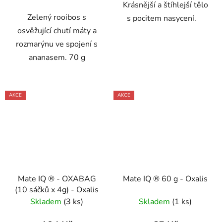
Krásnější a štíhlejší tělo
Zelený rooibos s
s pocitem nasycení.
osvěžující chutí máty a
rozmarýnu ve spojení s
ananasem. 70 g
AKCE
AKCE
Mate IQ ® - OXABAG
Mate IQ ® 60 g - Oxalis
(10 sáčků x 4g) - Oxalis
Skladem
(3 ks)
Skladem
(1 ks)