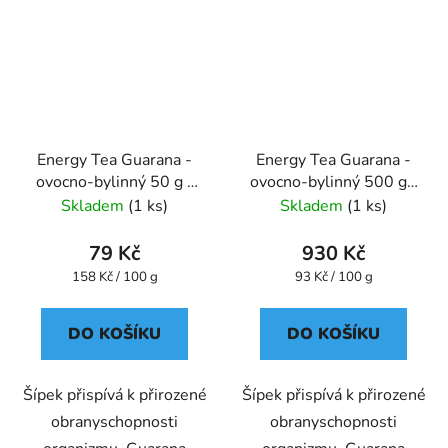
Energy Tea Guarana -
Energy Tea Guarana -
ovocno-bylinný 50 g -
ovocno-bylinný 500 g -
Oxalis
Oxalis
Skladem
(1 ks)
Skladem
(1 ks)
79 Kč
930 Kč
Měrná
Měrná
158 Kč / 100 g
93 Kč / 100 g
cena:
cena:
DO KOŠÍKU
DO KOŠÍKU
Šípek přispívá k přirozené
Šípek přispívá k přirozené
obranyschopnosti
obranyschopnosti