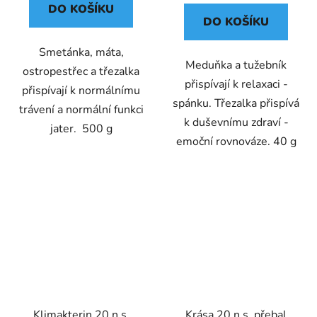
DO KOŠÍKU
DO KOŠÍKU
Smetánka, máta,
Meduňka a tužebník
ostropestřec a třezalka
přispívají k relaxaci -
přispívají k normálnímu
spánku. Třezalka přispívá
trávení a normální funkci
k duševnímu zdraví -
jater. 500 g
emoční rovnováze. 40 g
Klimakterin 20 n.s.
Krása 20 n.s. přebal