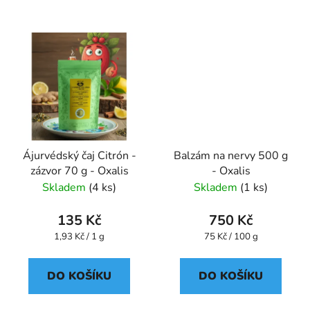
Ájurvédský čaj Citrón -
Balzám na nervy 500 g
zázvor 70 g - Oxalis
- Oxalis
Skladem
(4 ks)
Skladem
(1 ks)
135 Kč
750 Kč
Měrná
Měrná
1,93 Kč / 1 g
75 Kč / 100 g
cena:
cena:
DO KOŠÍKU
DO KOŠÍKU