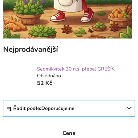
Nejprodávanější
Sedmikvítek 20 n.s. přebal GREŠÍK
Objednáno
52 Kč
Ř
Řadit podle:
Doporučujeme
a
z
e
Cena
n