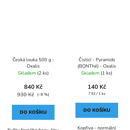
Česká louka 500 g -
Čisticí - Pyramids
Oxalis
(BONThé) - Oxalis
Skladem
(2 ks)
Skladem
(1 ks)
840 Kč
140 Kč
Měrná
930 Kč
7 Kč / 1 ks
(–9 %)
cena:
DO KOŠÍKU
DO KOŠÍKU
Kopřiva - normální
Květy černého bezu, lípy,