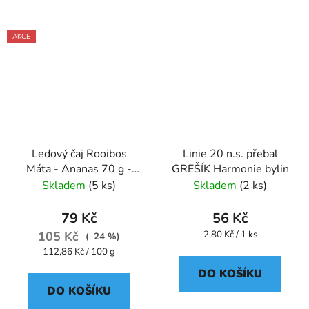
AKCE
Ledový čaj Rooibos
Linie 20 n.s. přebal
Máta - Ananas 70 g -
GREŠÍK Harmonie bylin
Oxalis
Skladem
(5 ks)
Skladem
(2 ks)
79 Kč
56 Kč
Měrná
105 Kč
2,80 Kč / 1 ks
(–24 %)
cena:
Měrná
112,86 Kč / 100 g
cena:
DO KOŠÍKU
DO KOŠÍKU