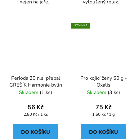
nejen na jaře.
vytoužený relax.
NOVINKA
Perioda 20 n.s. přebal
Pro kojící ženy 50 g -
GREŠÍK Harmonie bylin
Oxalis
Skladem
(1 ks)
Skladem
(3 ks)
56 Kč
75 Kč
Měrná
Měrná
2,80 Kč / 1 ks
1,50 Kč / 1 g
cena:
cena:
DO KOŠÍKU
DO KOŠÍKU