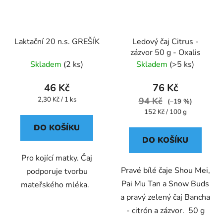
Laktační 20 n.s. GREŠÍK
Ledový čaj Citrus -
zázvor 50 g - Oxalis
Skladem
(2 ks)
Skladem
(>5 ks)
46 Kč
76 Kč
Měrná
2,30 Kč / 1 ks
94 Kč
(–19 %)
cena:
Měrná
152 Kč / 100 g
cena:
DO KOŠÍKU
DO KOŠÍKU
Pro kojící matky. Čaj
Pravé bílé čaje Shou Mei,
podporuje tvorbu
Pai Mu Tan a Snow Buds
mateřského mléka.
a pravý zelený čaj Bancha
- citrón a zázvor. 50 g