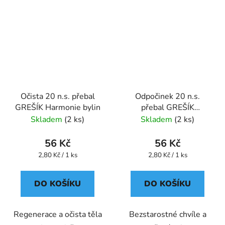
Očista 20 n.s. přebal
Odpočinek 20 n.s.
GREŠÍK Harmonie bylin
přebal GREŠÍK
Harmonie bylin
Skladem
(2 ks)
Skladem
(2 ks)
56 Kč
56 Kč
Měrná
Měrná
2,80 Kč / 1 ks
2,80 Kč / 1 ks
cena:
cena:
DO KOŠÍKU
DO KOŠÍKU
Regenerace a očista těla
Bezstarostné chvíle a