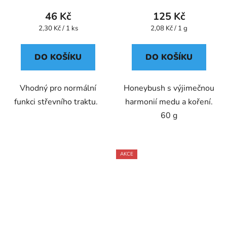
46 Kč
125 Kč
Měrná
Měrná
2,30 Kč / 1 ks
2,08 Kč / 1 g
cena:
cena:
DO KOŠÍKU
DO KOŠÍKU
Vhodný pro normální
Honeybush s výjimečnou
funkci střevního traktu.
harmonií medu a koření.
60 g
AKCE