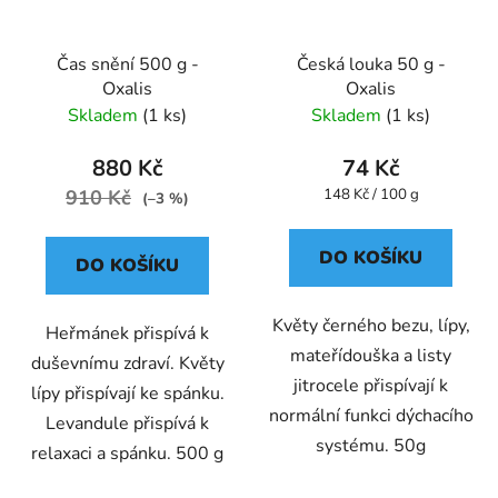
Čas snění 500 g -
Česká louka 50 g -
Oxalis
Oxalis
Skladem
(1 ks)
Skladem
(1 ks)
880 Kč
74 Kč
Měrná
910 Kč
148 Kč / 100 g
(–3 %)
cena:
DO KOŠÍKU
DO KOŠÍKU
Květy černého bezu, lípy,
Heřmánek přispívá k
mateřídouška a listy
duševnímu zdraví. Květy
jitrocele přispívají k
lípy přispívají ke spánku.
normální funkci dýchacího
Levandule přispívá k
systému. 50g
relaxaci a spánku. 500 g