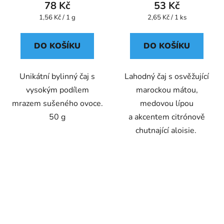
78 Kč
53 Kč
Měrná
Měrná
1,56 Kč / 1 g
2,65 Kč / 1 ks
cena:
cena:
DO KOŠÍKU
DO KOŠÍKU
Unikátní bylinný čaj s
Lahodný čaj s osvěžující
vysokým podílem
marockou mátou,
mrazem sušeného ovoce.
medovou lípou
50 g
a akcentem citrónově
chutnající aloisie.