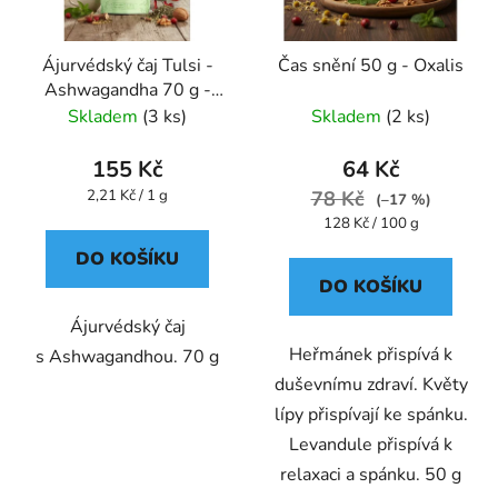
p
r
Ájurvédský čaj Tulsi -
Čas snění 50 g - Oxalis
o
Ashwagandha 70 g -
d
Oxalis
Skladem
(3 ks)
Skladem
(2 ks)
u
k
155 Kč
64 Kč
t
Měrná
2,21 Kč / 1 g
78 Kč
(–17 %)
ů
cena:
Měrná
128 Kč / 100 g
cena:
DO KOŠÍKU
DO KOŠÍKU
Ájurvédský čaj
Heřmánek přispívá k
s Ashwagandhou. 70 g
duševnímu zdraví. Květy
lípy přispívají ke spánku.
Levandule přispívá k
relaxaci a spánku. 50 g