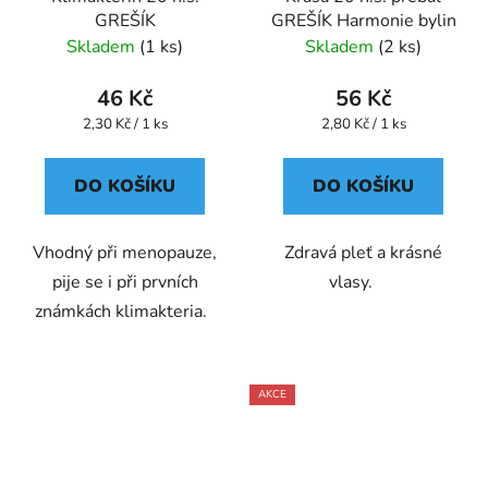
GREŠÍK
GREŠÍK Harmonie bylin
Skladem
(1 ks)
Skladem
(2 ks)
46 Kč
56 Kč
Měrná
Měrná
2,30 Kč / 1 ks
2,80 Kč / 1 ks
cena:
cena:
DO KOŠÍKU
DO KOŠÍKU
Vhodný při menopauze,
Zdravá pleť a krásné
pije se i při prvních
vlasy.
známkách klimakteria.
AKCE