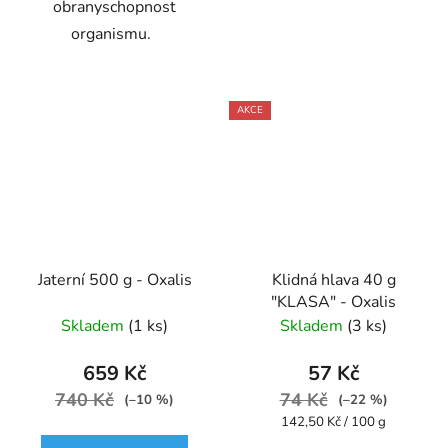
obranyschopnost
organismu.
AKCE
Jaterní 500 g - Oxalis
Klidná hlava 40 g
"KLASA" - Oxalis
Skladem
(1 ks)
Skladem
(3 ks)
659 Kč
57 Kč
740 Kč
74 Kč
(–10 %)
(–22 %)
Měrná
142,50 Kč / 100 g
cena: