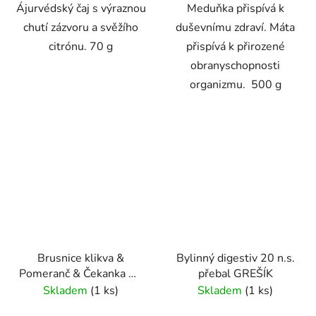
Ájurvédský čaj s výraznou
Meduňka přispívá k
chutí zázvoru a svěžího
duševnímu zdraví. Máta
citrónu. 70 g
přispívá k přirozené
obranyschopnosti
organizmu. 500 g
Brusnice klikva &
Bylinný digestiv 20 n.s.
Pomeranč & Čekanka 50
přebal GREŠÍK
g Čistící čaj GREŠÍK
Skladem
(1 ks)
Skladem
(1 ks)