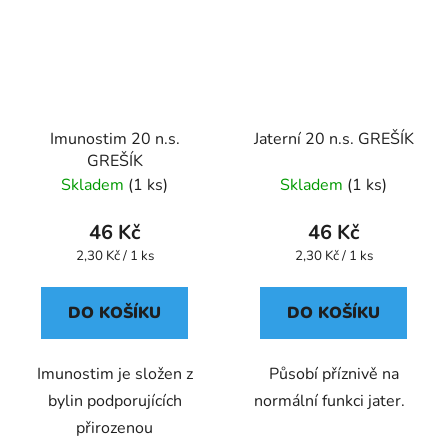
Imunostim 20 n.s.
Jaterní 20 n.s. GREŠÍK
GREŠÍK
Skladem
(1 ks)
Skladem
(1 ks)
46 Kč
46 Kč
Měrná
Měrná
2,30 Kč / 1 ks
2,30 Kč / 1 ks
cena:
cena:
DO KOŠÍKU
DO KOŠÍKU
Imunostim je složen z
Působí příznivě na
bylin podporujících
normální funkci jater.
přirozenou