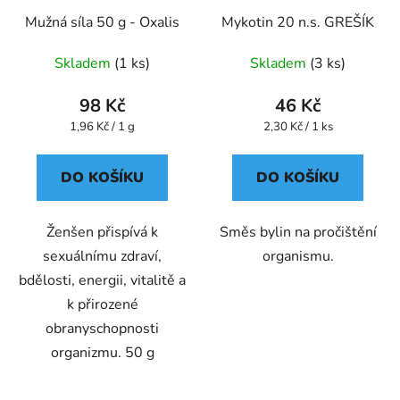
Mužná síla 50 g - Oxalis
Mykotin 20 n.s. GREŠÍK
Skladem
(1 ks)
Skladem
(3 ks)
98 Kč
46 Kč
Měrná
Měrná
1,96 Kč / 1 g
2,30 Kč / 1 ks
cena:
cena:
DO KOŠÍKU
DO KOŠÍKU
Ženšen přispívá k
Směs bylin na pročištění
sexuálnímu zdraví,
organismu.
bdělosti, energii, vitalitě a
k přirozené
obranyschopnosti
organizmu. 50 g