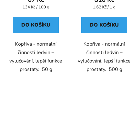
Měrná
Měrná
134 Kč / 100 g
1,62 Kč / 1 g
cena:
cena:
DO KOŠÍKU
DO KOŠÍKU
Kopřiva - normální
Kopřiva - normální
činnosti ledvin –
činnosti ledvin –
vylučování, lepší funkce
vylučování, lepší funkce
prostaty. 50 g
prostaty. 500 g