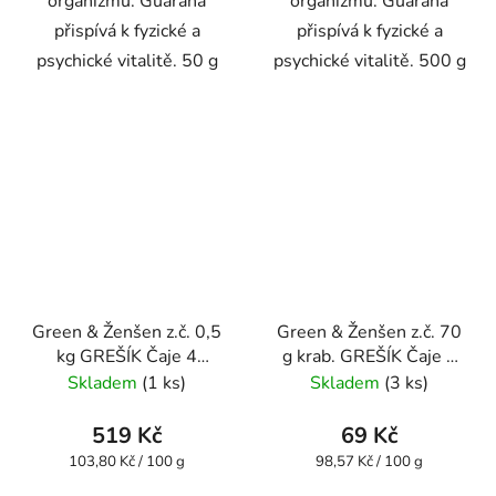
organizmu. Guarana
organizmu. Guarana
přispívá k fyzické a
přispívá k fyzické a
psychické vitalitě. 50 g
psychické vitalitě. 500 g
Green & Ženšen z.č. 0,5
Green & Ženšen z.č. 70
kg GREŠÍK Čaje 4
g krab. GREŠÍK Čaje 4
světadílů
světadílů
Skladem
(1 ks)
Skladem
(3 ks)
519 Kč
69 Kč
Měrná
Měrná
103,80 Kč / 100 g
98,57 Kč / 100 g
cena:
cena: