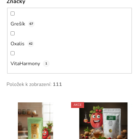
Značky
Grešík
67
Oxalis
42
VitaHarmony
1
Položek k zobrazení:
111
V
AKCE
ý
p
i
s