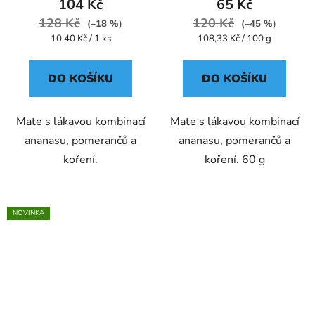
104 Kč
65 Kč
128 Kč
120 Kč
(–18 %)
(–45 %)
Měrná
Měrná
10,40 Kč / 1 ks
108,33 Kč / 100 g
cena:
cena:
DO KOŠÍKU
DO KOŠÍKU
Mate s lákavou kombinací
Mate s lákavou kombinací
ananasu, pomerančů a
ananasu, pomerančů a
koření.
koření. 60 g
NOVINKA