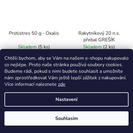
Protistres 50 g - Oxalis
Rakytníkový 20 n.s.
přebal GREŠÍK
Skladem
(5 ks)
Skladem
(2 ks)
Chtěli bychom, aby se Vám na našem e-shopu nakupovalo
73 Kč
56 Kč
co nejlépe. Proto naše stránka používá soubory cookies.
Měrná
95 Kč
2,80 Kč / 1 ks
(–23 %)
Budeme rádi, pokud s nimi budete souhlasit a umožníte
cena:
Měrná
1,46 Kč / 1 g
nám zprostředkovat Vám ještě lepší zážitek z nakupování.
cena:
Více informací naleznete
zde
DO KOŠÍKU
DO KOŠÍKU
Nastavení
Čaj má vliv na celkovou
Kopřiva přispívá k
odolnost organismu a
Souhlasím
normální činnosti
působí příznivě na
Doprava zdarma nad 1500 Kč
kardiovaskulárního
normální činnost dýchací