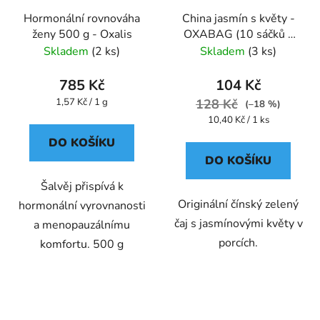
Hormonální rovnováha
China jasmín s květy -
ženy 500 g - Oxalis
OXABAG (10 sáčků x
4g) - Oxalis
Skladem
(2 ks)
Skladem
(3 ks)
785 Kč
104 Kč
Měrná
1,57 Kč / 1 g
128 Kč
(–18 %)
cena:
Měrná
10,40 Kč / 1 ks
cena:
DO KOŠÍKU
DO KOŠÍKU
Šalvěj přispívá k
Originální čínský zelený
hormonální vyrovnanosti
čaj s jasmínovými květy v
a menopauzálnímu
porcích.
komfortu. 500 g