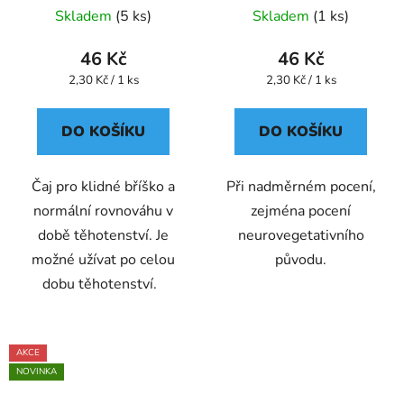
Skladem
(5 ks)
Skladem
(1 ks)
46 Kč
46 Kč
Měrná
Měrná
2,30 Kč / 1 ks
2,30 Kč / 1 ks
cena:
cena:
DO KOŠÍKU
DO KOŠÍKU
Čaj pro klidné bříško a
Při nadměrném pocení,
normální rovnováhu v
zejména pocení
době těhotenství. Je
neurovegetativního
možné užívat po celou
původu.
dobu těhotenství.
AKCE
NOVINKA