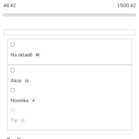
í
46
Kč
1500
Kč
p
r
o
d
u
k
Na skladě
56
t
ů
Akce
12
Novinka
6
Tip
0