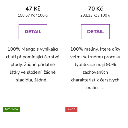
47 Kč
70 Kč
Měrná
Měrná
156,67 Kč / 100 g
233,33 Kč / 100 g
cena:
cena:
DETAIL
DETAIL
100% Mango s vynikající
100% maliny, které díky
chutí připomínající čerstvé
velmi šetrnému procesu
plody. Žádné přídatné
lyofilizace mají 90%
látky ve složení, žádné
zachovaných
sladidla, žádné...
charakteristik čerstvých
malin –...
NOVINKA
AKCE