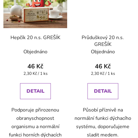
Hepčík 20 n.s. GREŠÍK
Průduškový 20 n.s.
GREŠÍK
Objednáno
Objednáno
46 Kč
46 Kč
Měrná
Měrná
2,30 Kč / 1 ks
2,30 Kč / 1 ks
cena:
cena:
DETAIL
DETAIL
Podporuje přirozenou
Působí příznivě na
obranyschopnost
normální funkci dýchacího
organismu a normální
systému, doporučujeme
funkci horních dýchacích
sladit medem.