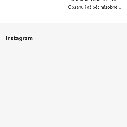
Obsahují až pětinásobné...
Z
á
Instagram
p
a
t
í