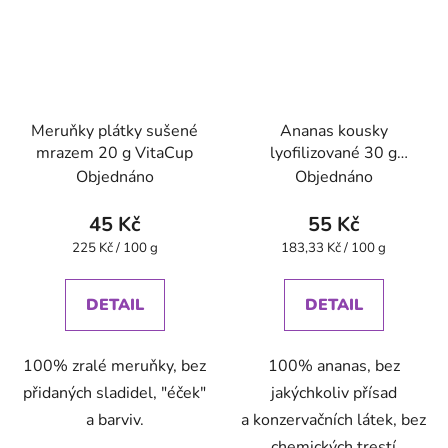
Meruňky plátky sušené
Ananas kousky
mrazem 20 g VitaCup
lyofilizované 30 g
VitaCup
Objednáno
Objednáno
45 Kč
55 Kč
Měrná
Měrná
225 Kč / 100 g
183,33 Kč / 100 g
cena:
cena:
DETAIL
DETAIL
100% zralé meruňky, bez
100% ananas, bez
přidaných sladidel, "éček"
jakýchkoliv přísad
a barviv.
a konzervačních látek, bez
chemických trestí