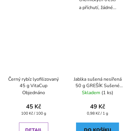
a příchutí, žádné...
Černý rybíz lyofilizovaný
Jablka sušená nesířená
45 g VitaCup
50 g GREŠÍK Sušené
ovoce
Objednáno
Skladem
(1 ks)
45 Kč
49 Kč
Měrná
Měrná
100 Kč / 100 g
0,98 Kč / 1 g
cena:
cena:
DETAIL
DO KOŠÍKU