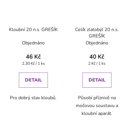
Kloubní 20 n.s. GREŠÍK
Celík zlatobýl 20 n.s.
GREŠÍK
Objednáno
Objednáno
46 Kč
40 Kč
Měrná
Měrná
2,30 Kč / 1 ks
2 Kč / 1 ks
cena:
cena:
DETAIL
DETAIL
Pro dobrý stav kloubů.
Působí příznivě na
močovou soustavu a
kloubní aparát.