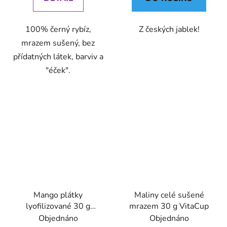
100% černý rybíz,
Z českých jablek!
mrazem sušený, bez
přídatných látek, barviv a
"éček".
Mango plátky
Maliny celé sušené
lyofilizované 30 g
mrazem 30 g VitaCup
VitaCup
Objednáno
Objednáno