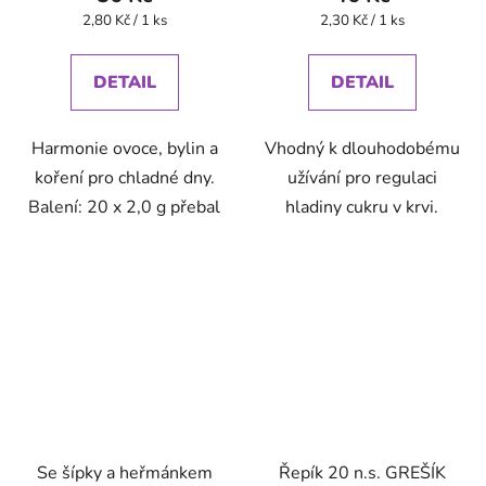
Měrná
Měrná
2,80 Kč / 1 ks
2,30 Kč / 1 ks
cena:
cena:
DETAIL
DETAIL
Harmonie ovoce, bylin a
Vhodný k dlouhodobému
koření pro chladné dny.
užívání pro regulaci
Balení: 20 x 2,0 g přebal
hladiny cukru v krvi.
Se šípky a heřmánkem
Řepík 20 n.s. GREŠÍK