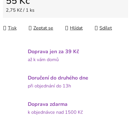
55 Kč
Měrná cena:
2,75 Kč / 1 ks
Tisk
Zeptat se
Hlídat
Sdílet
Doprava jen za 39 Kč
až k vám domů
Doručení do druhého dne
při objednání do 13h
Doprava zdarma
k objednávce nad 1500 Kč