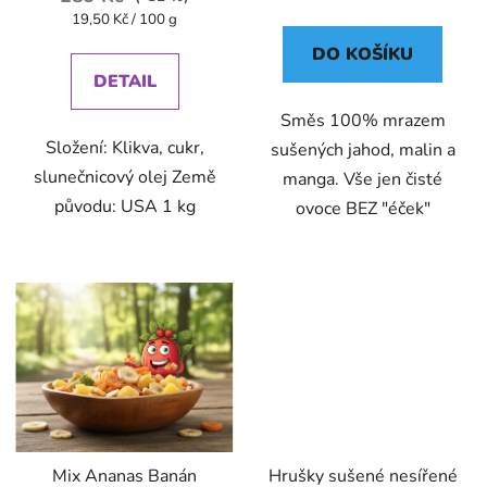
cena:
Měrná
19,50 Kč / 100 g
cena:
DO KOŠÍKU
DETAIL
Směs 100% mrazem
Složení: Klikva, cukr,
sušených jahod, malin a
slunečnicový olej Země
manga. Vše jen čisté
původu: USA 1 kg
ovoce BEZ "éček"
Mix Ananas Banán
Hrušky sušené nesířené