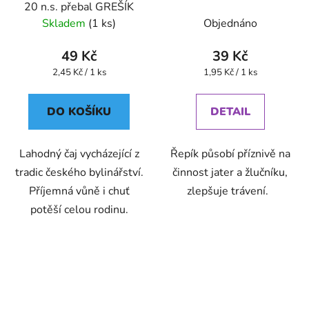
20 n.s. přebal GREŠÍK
Skladem
(1 ks)
Objednáno
49 Kč
39 Kč
Měrná
Měrná
2,45 Kč / 1 ks
1,95 Kč / 1 ks
cena:
cena:
DO KOŠÍKU
DETAIL
Lahodný čaj vycházející z
Řepík působí příznivě na
tradic českého bylinářství.
činnost jater a žlučníku,
Příjemná vůně i chuť
zlepšuje trávení.
potěší celou rodinu.