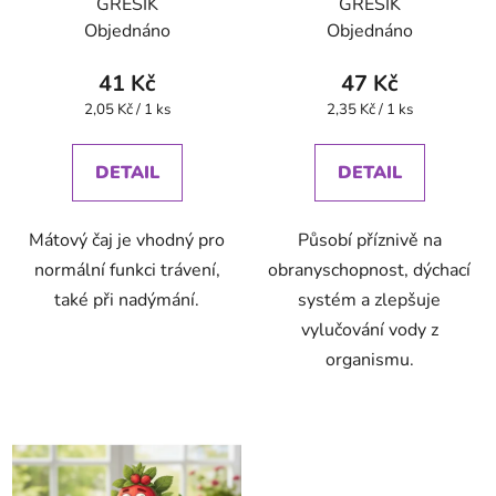
GREŠÍK
GREŠÍK
Objednáno
Objednáno
41 Kč
47 Kč
Měrná
Měrná
2,05 Kč / 1 ks
2,35 Kč / 1 ks
cena:
cena:
DETAIL
DETAIL
Mátový čaj je vhodný pro
Působí příznivě na
normální funkci trávení,
obranyschopnost, dýchací
také při nadýmání.
systém a zlepšuje
vylučování vody z
organismu.