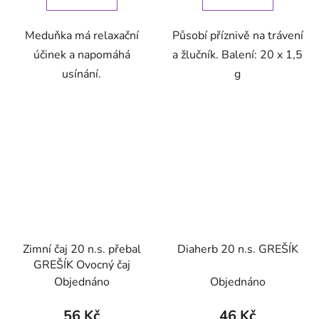
Meduňka má relaxační
Působí příznivě na trávení
účinek a napomáhá
a žlučník. Balení: 20 x 1,5
usínání.
g
Zimní čaj 20 n.s. přebal
Diaherb 20 n.s. GREŠÍK
GREŠÍK Ovocný čaj
Objednáno
Objednáno
56 Kč
46 Kč