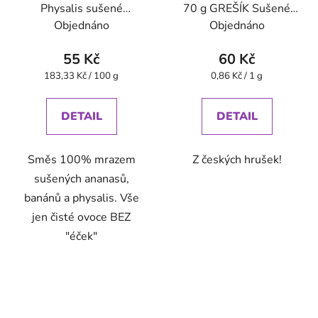
Physalis sušené
70 g GREŠÍK Sušené
mrazem 30 g VitaCup
ovoce
Objednáno
Objednáno
55 Kč
60 Kč
Měrná
Měrná
183,33 Kč / 100 g
0,86 Kč / 1 g
cena:
cena:
DETAIL
DETAIL
Směs 100% mrazem
Z českých hrušek!
sušených ananasů,
banánů a physalis. Vše
jen čisté ovoce BEZ
"éček"