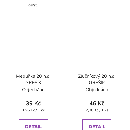
cest.
Meduňka 20 n.s.
Žlučníkový 20 n.s.
GREŠÍK
GREŠÍK
Objednáno
Objednáno
39 Kč
46 Kč
Měrná
Měrná
1,95 Kč / 1 ks
2,30 Kč / 1 ks
cena:
cena:
DETAIL
DETAIL