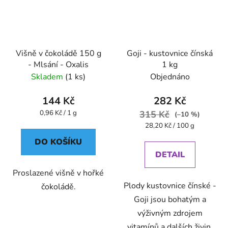
Višně v čokoládě 150 g
Goji - kustovnice čínská
- Mlsání - Oxalis
1 kg
Skladem
(1 ks)
Objednáno
144 Kč
282 Kč
Měrná
0,96 Kč / 1 g
315 Kč
(–10 %)
cena:
Měrná
28,20 Kč / 100 g
cena:
DO KOŠÍKU
DETAIL
Proslazené višně v hořké
Plody kustovnice čínské -
čokoládě.
Goji jsou bohatým a
výživným zdrojem
vitamínů a dalších živin.