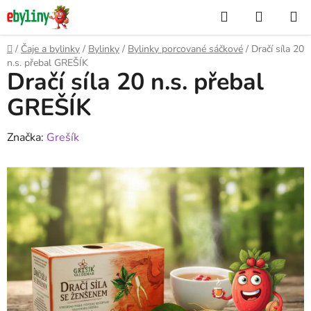
Přejít
Hledat
NÁKUP
na
KOŠÍK
obsah
Domů
/
Čaje a bylinky
/
Bylinky
/
Bylinky porcované sáčkové
/
Dračí síla 20
n.s. přebal GREŠÍK
Dračí síla 20 n.s. přebal
GREŠÍK
Značka:
Grešík