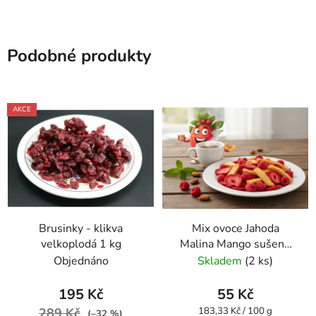
Podobné produkty
AKCE
Brusinky - klikva
Mix ovoce Jahoda
velkoplodá 1 kg
Malina Mango sušené
mrazem 30 g VitaCup
Objednáno
Skladem
(2 ks)
195 Kč
55 Kč
Měrná
289 Kč
183,33 Kč / 100 g
(–32 %)