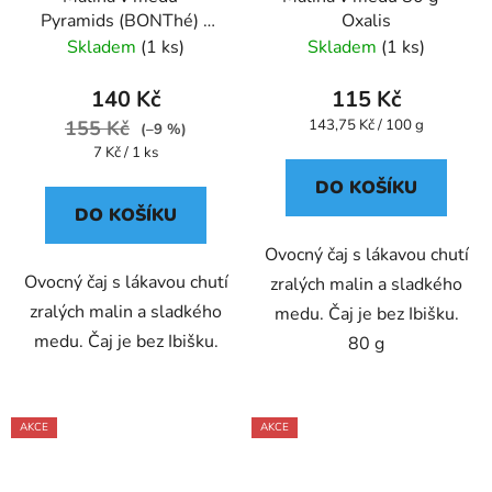
Pyramids (BONThé) -
Oxalis
Oxalis
Skladem
(1 ks)
Skladem
(1 ks)
140 Kč
115 Kč
Měrná
155 Kč
143,75 Kč / 100 g
(–9 %)
cena:
Měrná
7 Kč / 1 ks
cena:
DO KOŠÍKU
DO KOŠÍKU
Ovocný čaj s lákavou chutí
Ovocný čaj s lákavou chutí
zralých malin a sladkého
zralých malin a sladkého
medu. Čaj je bez Ibišku.
medu. Čaj je bez Ibišku.
80 g
AKCE
AKCE