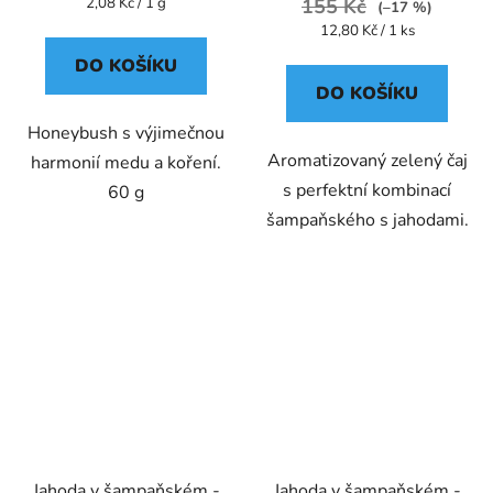
Měrná
2,08 Kč / 1 g
155 Kč
(–17 %)
cena:
Měrná
12,80 Kč / 1 ks
cena:
DO KOŠÍKU
DO KOŠÍKU
Honeybush s výjimečnou
Aromatizovaný zelený čaj
harmonií medu a koření.
s perfektní kombinací
60 g
šampaňského s jahodami.
Jahoda v šampaňském -
Jahoda v šampaňském -