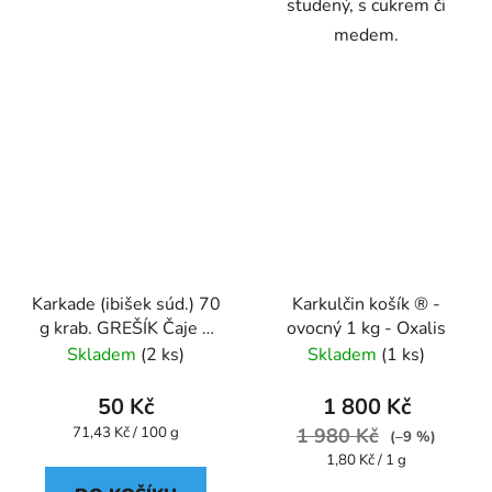
studený, s cukrem či
medem.
Karkade (ibišek súd.) 70
Karkulčin košík ® -
g krab. GREŠÍK Čaje 4
ovocný 1 kg - Oxalis
světadílů
Skladem
(2 ks)
Skladem
(1 ks)
50 Kč
1 800 Kč
Měrná
71,43 Kč / 100 g
1 980 Kč
(–9 %)
cena:
Měrná
1,80 Kč / 1 g
cena: