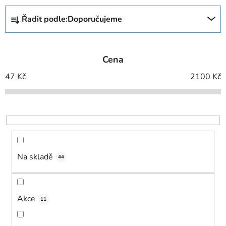
Ř
Řadit podle:
Doporučujeme
a
z
e
Cena
n
í
47
Kč
2100
Kč
p
r
o
d
u
k
Na skladě
44
t
ů
Akce
11