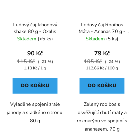
Ledový čaj Jahodový
Ledový čaj Rooibos
shake 80 g - Oxalis
Máta - Ananas 70 g -
Oxalis
Skladem
(>5 ks)
Skladem
(5 ks)
90 Kč
79 Kč
115 Kč
105 Kč
(–21 %)
(–24 %)
Měrná
Měrná
1,13 Kč / 1 g
112,86 Kč / 100 g
cena:
cena:
DO KOŠÍKU
DO KOŠÍKU
Vyladěné spojení zralé
Zelený rooibos s
jahody a sladkého citrónu.
osvěžující chutí máty a
80 g
rozmarýnu ve spojení s
ananasem. 70 g