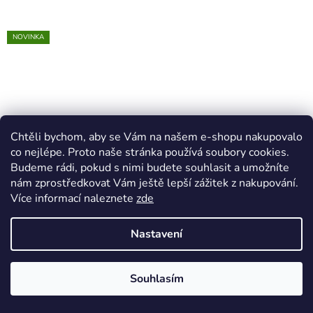
NOVINKA
Chtěli bychom, aby se Vám na našem e-shopu nakupovalo
co nejlépe. Proto naše stránka používá soubory cookies.
Mužná síla 50 g - Oxalis
Piňa Colada 80 g -
Budeme rádi, pokud s nimi budete souhlasit a umožníte
Oxalis
nám zprostředkovat Vám ještě lepší zážitek z nakupování.
Skladem
(1 ks)
Skladem
(>5 ks)
Více informací naleznete
zde
98 Kč
125 Kč
Nastavení
Měrná
Měrná
1,96 Kč / 1 g
1,56 Kč / 1 g
cena:
cena:
DO KOŠÍKU
DO KOŠÍKU
Souhlasím
Doprava zdarma nad 1500 Kč