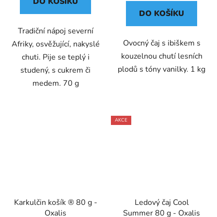
DO KOŠÍKU
DO KOŠÍKU
Tradiční nápoj severní
Ovocný čaj s ibiškem s
Afriky, osvěžující, nakyslé
kouzelnou chutí lesních
chuti. Pije se teplý i
plodů s tóny vanilky. 1 kg
studený, s cukrem či
medem. 70 g
AKCE
Karkulčin košík ® 80 g -
Ledový čaj Cool
Oxalis
Summer 80 g - Oxalis