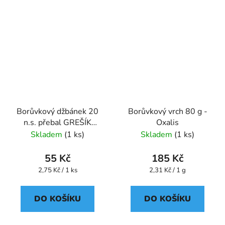
Borůvkový džbánek 20
Borůvkový vrch 80 g -
n.s. přebal GREŠÍK
Oxalis
Ovocný čaj
Skladem
(1 ks)
Skladem
(1 ks)
55 Kč
185 Kč
Měrná
Měrná
2,75 Kč / 1 ks
2,31 Kč / 1 g
cena:
cena:
DO KOŠÍKU
DO KOŠÍKU