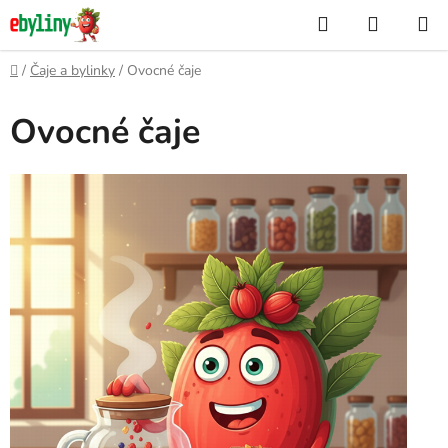
Přejít
Hledat
NÁKUP
na
KOŠÍK
obsah
Domů
/
Čaje a bylinky
/
Ovocné čaje
Ovocné čaje