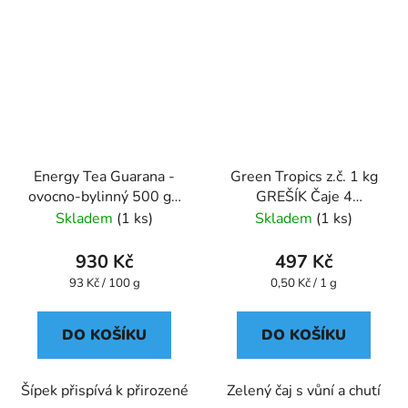
Energy Tea Guarana -
Green Tropics z.č. 1 kg
ovocno-bylinný 500 g -
GREŠÍK Čaje 4
Oxalis
světadílů
Skladem
(1 ks)
Skladem
(1 ks)
930 Kč
497 Kč
Měrná
Měrná
93 Kč / 100 g
0,50 Kč / 1 g
cena:
cena:
DO KOŠÍKU
DO KOŠÍKU
Šípek přispívá k přirozené
Zelený čaj s vůní a chutí