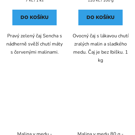
7 Kč / 1 ks
120 Kč / 100 g
cena:
cena:
DO KOŠÍKU
DO KOŠÍKU
Pravý zelený čaj Sencha s
Ovocný čaj s lákavou chutí
nádherně svěží chutí máty
zralých malin a sladkého
s červenými malinami.
medu. Čaj je bez Ibišku. 1
kg
Malina v medu -
Malina v medu 80 g -