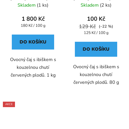
ovocný 1 kg - Oxalis
ovocný 80 g - Oxalis
Skladem
(1 ks)
Skladem
(2 ks)
1 800 Kč
100 Kč
Měrná
180 Kč / 100 g
129 Kč
(–22 %)
cena:
Měrná
125 Kč / 100 g
cena:
DO KOŠÍKU
DO KOŠÍKU
Ovocný čaj s ibiškem s
Ovocný čaj s ibiškem s
kouzelnou chutí
kouzelnou chutí
červených plodů. 1 kg
červených plodů. 80 g
AKCE