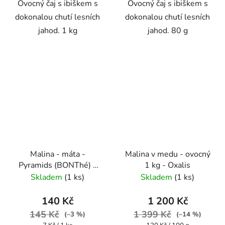
Ovocný čaj s ibiškem s
Ovocný čaj s ibiškem s
dokonalou chutí lesních
dokonalou chutí lesních
jahod. 1 kg
jahod. 80 g
Malina - máta -
Malina v medu - ovocný
Pyramids (BONThé) -
1 kg - Oxalis
Oxalis
Skladem
(1 ks)
Skladem
(1 ks)
140 Kč
1 200 Kč
145 Kč
1 399 Kč
(–3 %)
(–14 %)
Měrná
Měrná