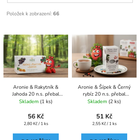
Položek k zobrazení:
66
V
ý
p
i
s
p
r
Aronie & Rakytník &
Aronie & Šípek & Černý
o
Jahoda 20 n.s. přebal
rybíz 20 n.s. přebal
d
GREŠÍK Ovocný čaj
GREŠÍK Ovocný čaj
Skladem
(1 ks)
Skladem
(2 ks)
u
k
56 Kč
51 Kč
t
Měrná
Měrná
2,80 Kč / 1 ks
2,55 Kč / 1 ks
ů
cena:
cena: