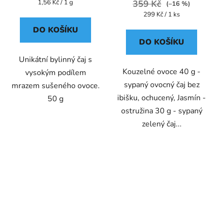
Měrná
1,56 Kč / 1 g
359 Kč
(–16 %)
cena:
Měrná
299 Kč / 1 ks
cena:
DO KOŠÍKU
DO KOŠÍKU
Unikátní bylinný čaj s
Kouzelné ovoce 40 g -
vysokým podílem
sypaný ovocný čaj bez
mrazem sušeného ovoce.
ibišku, ochucený, Jasmín -
50 g
ostružina 30 g - sypaný
zelený čaj...