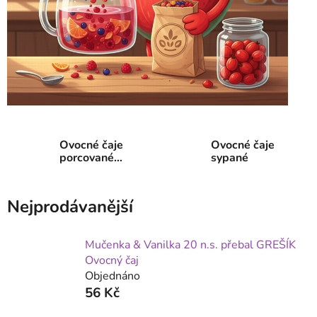
Ovocné čaje
Ovocné čaje
porcované
sypané
sáčkové
Nejprodávanější
Mučenka & Vanilka 20 n.s. přebal GREŠÍK
Ovocný čaj
Objednáno
56 Kč