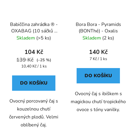
Babiččina zahrádka ® -
Bora Bora - Pyramids
OXABAG (10 sáčků x
(BONThé) - Oxalis
5g) - Oxalis
Skladem
(>5 ks)
Skladem
(2 ks)
104 Kč
140 Kč
Měrná
139 Kč
7 Kč / 1 ks
(–25 %)
cena:
Měrná
10,40 Kč / 1 ks
cena:
DO KOŠÍKU
DO KOŠÍKU
Ovocný čaj s ibiškem s
Ovocný porcovaný čaj s
magickou chutí tropického
kouzelnou chutí
ovoce s tóny vanilky.
červených plodů. Velmi
oblíbený čaj.