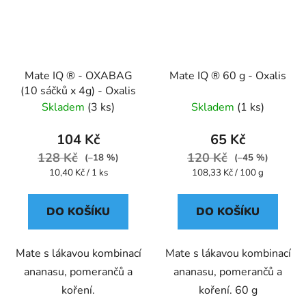
Mate IQ ® - OXABAG
Mate IQ ® 60 g - Oxalis
(10 sáčků x 4g) - Oxalis
Skladem
(3 ks)
Skladem
(1 ks)
104 Kč
65 Kč
128 Kč
120 Kč
(–18 %)
(–45 %)
Měrná
Měrná
10,40 Kč / 1 ks
108,33 Kč / 100 g
cena:
cena:
DO KOŠÍKU
DO KOŠÍKU
Mate s lákavou kombinací
Mate s lákavou kombinací
ananasu, pomerančů a
ananasu, pomerančů a
koření.
koření. 60 g