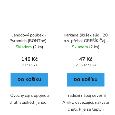
Jahodový polibek -
Karkade (ibišek súd.) 20
Pyramids (BONThé) -
n.s. přebal GREŠÍK Čaje
Oxalis
4 světadílů
Skladem
(2 ks)
Skladem
(2 ks)
140 Kč
47 Kč
Měrná
Měrná
7 Kč / 1 ks
2,35 Kč / 1 ks
cena:
cena:
DO KOŠÍKU
DO KOŠÍKU
Ovocný čaj s opojnou
Tradiční nápoj severní
chutí sladkých jahod.
Afriky, osvěžující, nakyslé
chuti. Pije se teplý i