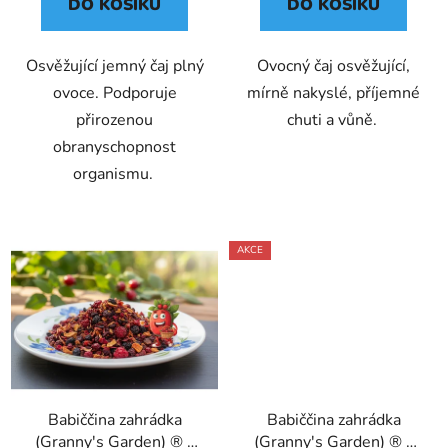
DO KOŠÍKU
DO KOŠÍKU
Osvěžující jemný čaj plný
Ovocný čaj osvěžující,
ovoce. Podporuje
mírně nakyslé, příjemné
přirozenou
chuti a vůně.
obranyschopnost
organismu.
AKCE
Babiččina zahrádka
Babiččina zahrádka
(Granny's Garden) ® -
(Granny's Garden) ® -