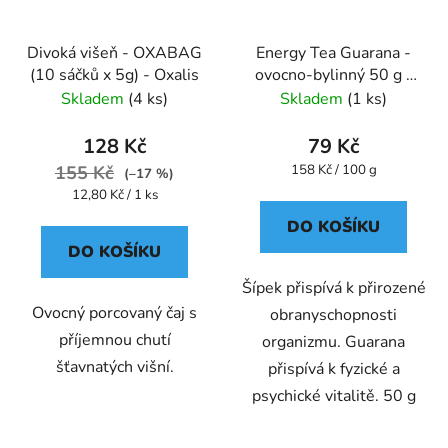
Divoká višeň - OXABAG
Energy Tea Guarana -
(10 sáčků x 5g) - Oxalis
ovocno-bylinný 50 g -
Oxalis
Skladem
(4 ks)
Skladem
(1 ks)
128 Kč
79 Kč
Měrná
155 Kč
158 Kč / 100 g
(–17 %)
cena:
Měrná
12,80 Kč / 1 ks
cena:
DO KOŠÍKU
DO KOŠÍKU
Šípek přispívá k přirozené
Ovocný porcovaný čaj s
obranyschopnosti
příjemnou chutí
organizmu. Guarana
šťavnatých višní.
přispívá k fyzické a
psychické vitalitě. 50 g