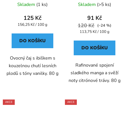
Skladem
(1 ks)
Skladem
(>5 ks)
125 Kč
91 Kč
Měrná
156,25 Kč / 100 g
120 Kč
(–24 %)
cena:
Měrná
113,75 Kč / 100 g
cena:
DO KOŠÍKU
DO KOŠÍKU
Ovocný čaj s ibiškem s
Rafinované spojení
kouzelnou chutí lesních
sladkého manga a svěží
plodů s tóny vanilky. 80 g
noty citrónové trávy. 80 g
AKCE
AKCE