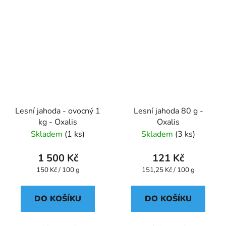
Lesní jahoda - ovocný 1
Lesní jahoda 80 g -
kg - Oxalis
Oxalis
Skladem
(1 ks)
Skladem
(3 ks)
1 500 Kč
121 Kč
Měrná
Měrná
150 Kč / 100 g
151,25 Kč / 100 g
cena:
cena:
DO KOŠÍKU
DO KOŠÍKU