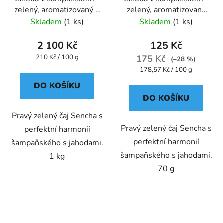
zelený, aromatizovaný 1
zelený, aromatizovaný
kg - Oxalis
70 g - Oxalis
Skladem
(1 ks)
Skladem
(1 ks)
2 100 Kč
125 Kč
Měrná
210 Kč / 100 g
175 Kč
(–28 %)
cena:
Měrná
178,57 Kč / 100 g
cena:
DO KOŠÍKU
DO KOŠÍKU
Pravý zelený čaj Sencha s
Pravý zelený čaj Sencha s
perfektní harmonií
perfektní harmonií
šampaňského s jahodami.
šampaňského s jahodami.
1 kg
70 g