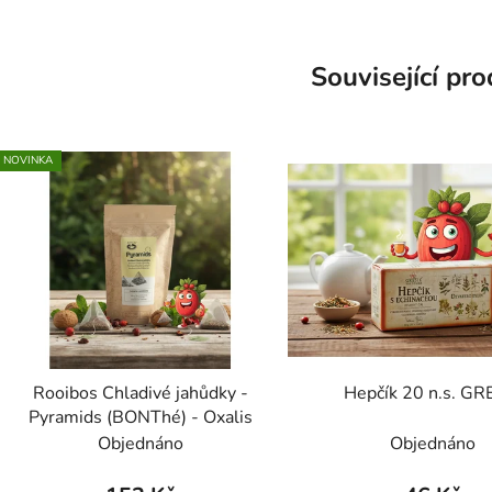
Související pr
NOVINKA
Rooibos Chladivé jahůdky -
Hepčík 20 n.s. GR
Pyramids (BONThé) - Oxalis
Objednáno
Objednáno