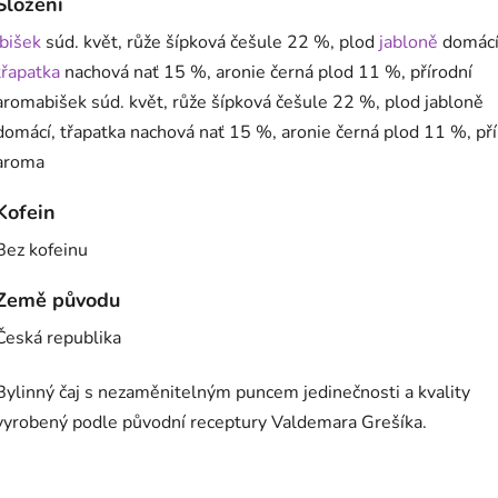
Složení
Ibišek
súd. květ, růže šípková češule 22 %, plod
jabloně
domácí
třapatka
nachová nať 15 %, aronie černá plod 11 %, přírodní
aromabišek súd. květ, růže šípková češule 22 %, plod jabloně
domácí, třapatka nachová nať 15 %, aronie černá plod 11 %, pří
aroma
Kofein
Bez kofeinu
Země původu
Česká republika
Bylinný čaj s nezaměnitelným puncem jedinečnosti a kvality
vyrobený podle původní receptury Valdemara Grešíka.