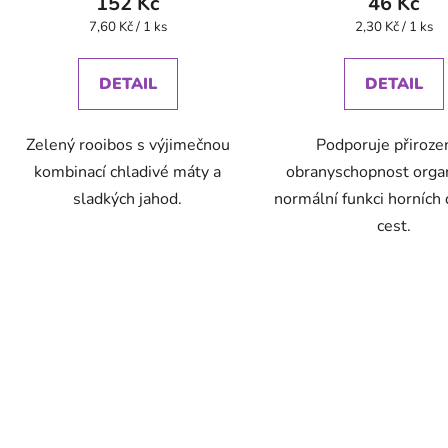
152 Kč
46 Kč
Měrná
Měrná
7,60 Kč / 1 ks
2,30 Kč / 1 ks
cena:
cena:
DETAIL
DETAIL
Zelený rooibos s výjimečnou
Podporuje přiroz
kombinací chladivé máty a
obranyschopnost orga
sladkých jahod.
normální funkci horních
cest.