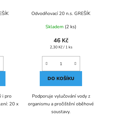
EŠÍK
Odvodňovací 20 n.s. GREŠÍK
Skladem
(2 ks)
46 Kč
Měrná
2,30 Kč / 1 ks
cena:
DO KOŠÍKU
 i pro
Podporuje vylučování vody z
ení: 20 x
organismu a pročištění oběhové
soustavy.