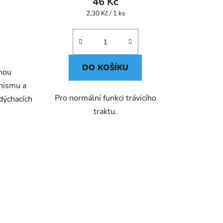
46 Kč
Měrná
2,30 Kč / 1 ks
cena:
DO KOŠÍKU
enou
nismu a
Pro normální funkci trávicího
 dýchacích
traktu.