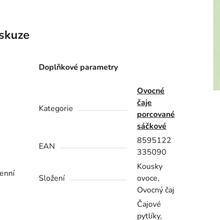
skuze
Doplňkové parametry
Ovocné
čaje
Kategorie
porcované
sáčkové
8595122
EAN
335090
Kousky
denní
Složení
ovoce,
Ovocný čaj
Čajové
pytlíky,