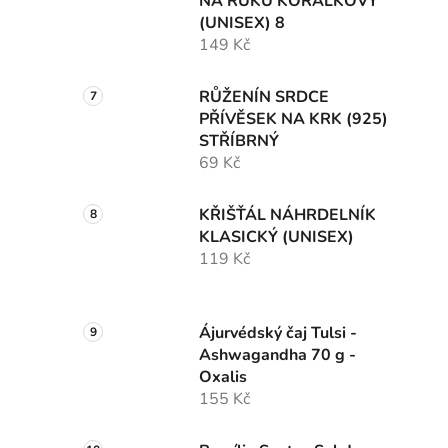
NA RUKU KORÁLKOVÝ
(UNISEX) 8
149 Kč
RŮŽENÍN SRDCE
PŘÍVĚSEK NA KRK (925)
STŘÍBRNÝ
69 Kč
KŘIŠŤÁL NÁHRDELNÍK
KLASICKÝ (UNISEX)
119 Kč
Ájurvédský čaj Tulsi -
Ashwagandha 70 g -
Oxalis
155 Kč