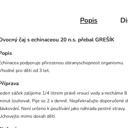
Popis
Di
Ovocný čaj s echinaceou 20 n.s. přebal GREŠÍK
Popis
Echinacea podporuje přirozenou obranyschopnost organismu.
Vhodné pro děti od 3 let.
Příprava
Jeden sáček zalijeme 1/4 litrem právě vroucí vody a necháme 8
minut louhovat. Pije se 2 x denně. Nepřekračujte doporučené 
dávkování. Není určeno k používání jako náhrada pestré stravy.
Uchovejte mimo dosah dětí.