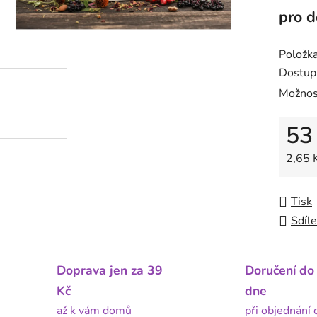
pro d
Položk
Dostup
Možnos
53
Měrná
2,65 K
Tisk
Sdíle
Doprava jen za 39
Doručení do
Kč
dne
až k vám domů
při objednání