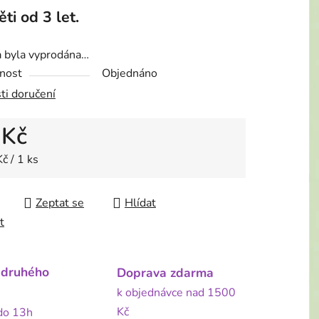
ěti od 3 let.
a byla vyprodána…
nost
Objednáno
ti doručení
 Kč
 cena:
č / 1 ks
Zeptat se
Hlídat
t
 druhého
Doprava zdarma
k objednávce nad 1500
Kč
 do 13h