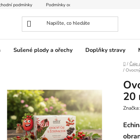
chodní podmínky
Podmínky ochrany osobních údajů
a
Sušené plody a ořechy
Doplňky stravy
Domů
/
Čaje 
/
Ovocný 
Ovo
20 
Značka
Echin
obra