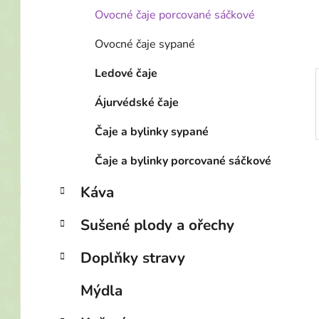
í
Ovocné čaje porcované sáčkové
p
a
Ovocné čaje sypané
n
Ledové čaje
e
l
Ájurvédské čaje
Čaje a bylinky sypané
Čaje a bylinky porcované sáčkové
Káva
Sušené plody a ořechy
Doplňky stravy
Mýdla