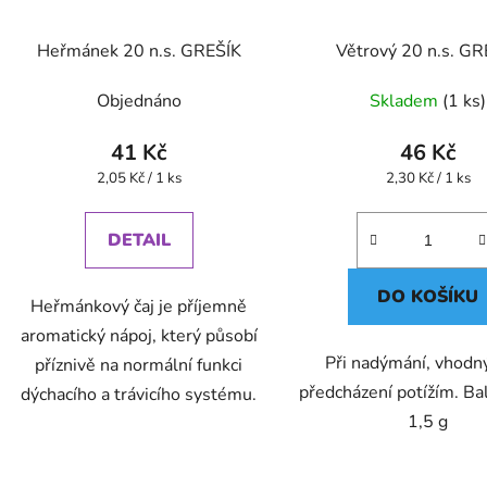
Heřmánek 20 n.s. GREŠÍK
Větrový 20 n.s. GR
Objednáno
Skladem
(1 ks)
41 Kč
46 Kč
Měrná
Měrná
2,05 Kč / 1 ks
2,30 Kč / 1 ks
cena:
cena:
DETAIL
DO KOŠÍKU
Heřmánkový čaj je příjemně
aromatický nápoj, který působí
Při nadýmání, vhodný
příznivě na normální funkci
předcházení potížím. Bal
dýchacího a trávicího systému.
1,5 g