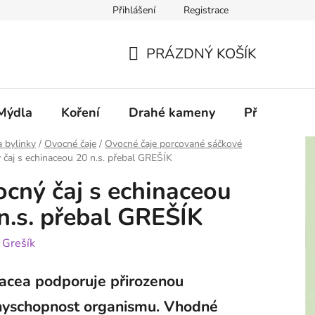
Přihlášení
Registrace
PRÁZDNÝ KOŠÍK
NÁKUPNÍ
KOŠÍK
Mýdla
Koření
Drahé kameny
Příslušenstv
a bylinky
/
Ovocné čaje
/
Ovocné čaje porcované sáčkové
čaj s echinaceou 20 n.s. přebal GREŠÍK
cný čaj s echinaceou
n.s. přebal GREŠÍK
:
Grešík
acea podporuje přirozenou
nyschopnost organismu. Vhodné