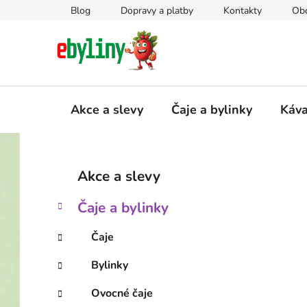
Přejít
Blog
Dopravy a platby
Kontakty
Ob
na
obsah
Akce a slevy
Čaje a bylinky
Káv
P
K
Přeskočit
Akce a slevy
a
kategorie
o
t
s
Čaje a bylinky
e
t
g
r
Čaje
o
a
r
Bylinky
i
n
e
n
Ovocné čaje