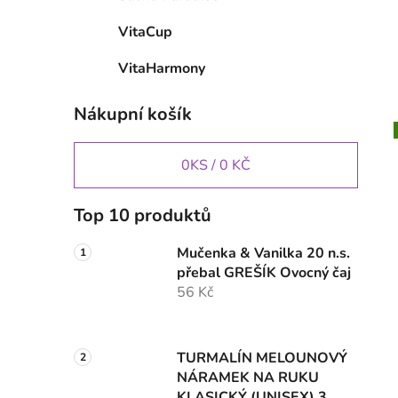
VitaCup
VitaHarmony
Nákupní košík
0
KS /
0 KČ
Top 10 produktů
Mučenka & Vanilka 20 n.s.
přebal GREŠÍK Ovocný čaj
56 Kč
TURMALÍN MELOUNOVÝ
NÁRAMEK NA RUKU
KLASICKÝ (UNISEX) 3