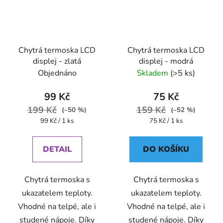
Chytrá termoska LCD
Chytrá termoska LCD
displej - zlatá
displej - modrá
Objednáno
Skladem
(>5 ks)
99 Kč
75 Kč
199 Kč
159 Kč
(–50 %)
(–52 %)
Měrná
Měrná
99 Kč / 1 ks
75 Kč / 1 ks
cena:
cena:
DETAIL
DO KOŠÍKU
Chytrá termoska s
Chytrá termoska s
ukazatelem teploty.
ukazatelem teploty.
Vhodné na telpé, ale i
Vhodné na telpé, ale i
studené nápoje. Díky
studené nápoje. Díky