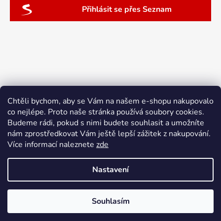
Přihlásit se přes Seznam
Chtěli bychom, aby se Vám na našem e-shopu nakupovalo
co nejlépe. Proto naše stránka používá soubory cookies.
Budeme rádi, pokud s nimi budete souhlasit a umožníte
nám zprostředkovat Vám ještě lepší zážitek z nakupování.
Více informací naleznete
zde
Nastavení
Vytvořil Shoptet
Souhlasím
Copyright 2026
ebyliny.cz
. Všechna práva vyhrazena.
Doprava zdarma nad 1500 Kč
Upravit nastavení cookies