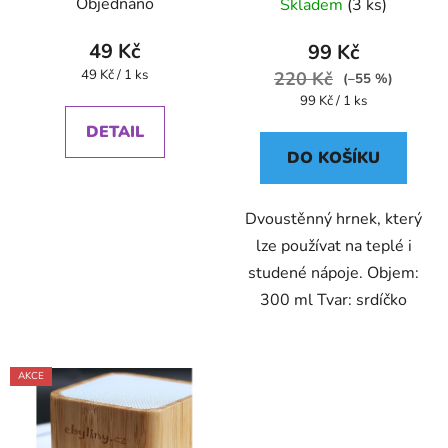
Objednáno
Skladem
(3 ks)
u
k
49 Kč
99 Kč
t
Měrná
49 Kč / 1 ks
220 Kč
(–55 %)
ů
cena:
Měrná
99 Kč / 1 ks
cena:
DETAIL
DO KOŠÍKU
Dvoustěnný hrnek, který
lze používat na teplé i
studené nápoje. Objem:
300 ml Tvar: srdíčko
AKCE