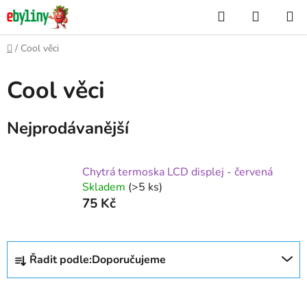
Přejít
Hledat
NÁKUP
na
KOŠÍK
obsah
Domů
/
Cool věci
Cool věci
Nejprodávanější
Chytrá termoska LCD displej - červená
Skladem
(>5 ks)
75 Kč
Ř
Řadit podle:
Doporučujeme
a
z
e