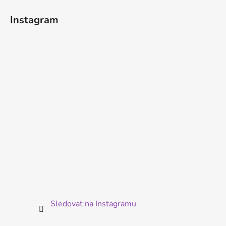
p
á
i
Instagram
p
s
u
a
t
í
Sledovat na Instagramu