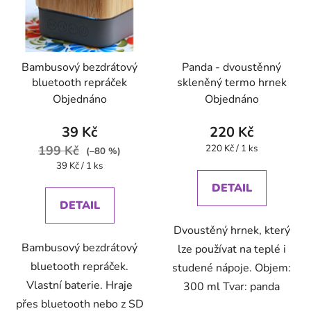
Bambusový bezdrátový
Panda - dvoustěnný
bluetooth repráček
skleněný termo hrnek
Objednáno
Objednáno
39 Kč
220 Kč
Měrná
199 Kč
220 Kč / 1 ks
(–80 %)
cena:
Měrná
39 Kč / 1 ks
cena:
DETAIL
DETAIL
Dvoustěný hrnek, který
Bambusový bezdrátový
lze používat na teplé i
bluetooth repráček.
studené nápoje. Objem:
Vlastní baterie. Hraje
300 ml Tvar: panda
přes bluetooth nebo z SD