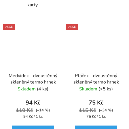
karty.
AKCE
AKCE
Medvídek - dvoustěnný
Ptáček - dvoustěnný
skleněný termo hrnek
skleněný termo hrnek
Skladem
(4 ks)
Skladem
(>5 ks)
94 Kč
75 Kč
110 Kč
115 Kč
(–14 %)
(–34 %)
Měrná
Měrná
94 Kč / 1 ks
75 Kč / 1 ks
cena:
cena: