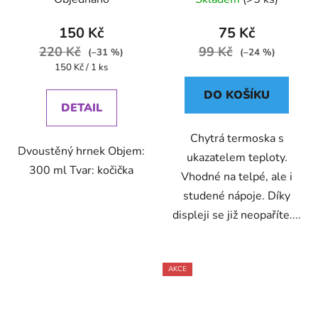
150 Kč
75 Kč
220 Kč
99 Kč
(–31 %)
(–24 %)
Měrná
150 Kč / 1 ks
cena:
DO KOŠÍKU
DETAIL
Chytrá termoska s
Dvoustěný hrnek Objem:
ukazatelem teploty.
300 ml Tvar: kočička
Vhodné na telpé, ale i
studené nápoje. Díky
displeji se již neopaříte....
AKCE