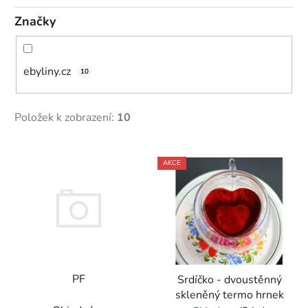
Značky
ebyliny.cz
10
Položek k zobrazení:
10
V
AKCE
ý
p
i
s
p
r
PF
Srdíčko - dvoustěnný
o
skleněný termo hrnek
d