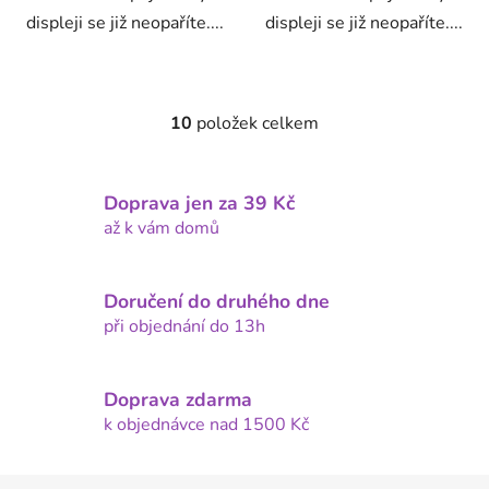
displeji se již neopaříte....
displeji se již neopaříte....
10
položek celkem
O
v
l
Doprava jen za 39 Kč
á
d
až k vám domů
a
c
í
Doručení do druhého dne
p
při objednání do 13h
r
v
k
Doprava zdarma
y
k objednávce nad 1500 Kč
v
ý
Z