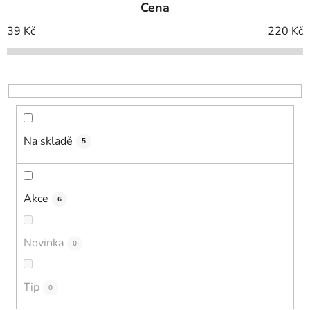
Cena
n
í
39
Kč
220
Kč
p
r
o
d
u
k
Na skladě
5
t
ů
Akce
6
Novinka
0
Tip
0