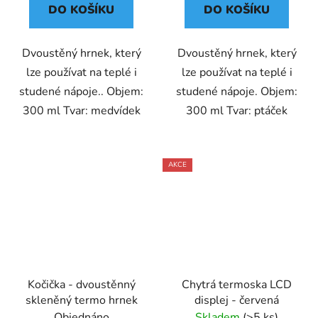
DO KOŠÍKU
DO KOŠÍKU
Dvoustěný hrnek, který
Dvoustěný hrnek, který
lze používat na teplé i
lze používat na teplé i
studené nápoje.. Objem:
studené nápoje. Objem:
300 ml Tvar: medvídek
300 ml Tvar: ptáček
AKCE
Kočička - dvoustěnný
Chytrá termoska LCD
skleněný termo hrnek
displej - červená
Objednáno
Skladem
(>5 ks)