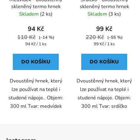
skleněný termo hrnek
skleněný termo hrnek
Skladem
(2 ks)
Skladem
(3 ks)
94 Kč
99 Kč
110 Kč
220 Kč
(–14 %)
(–55 %)
Měrná
Měrná
94 Kč / 1 ks
99 Kč / 1 ks
cena:
cena:
DO KOŠÍKU
DO KOŠÍKU
Dvoustěný hrnek, který
Dvoustěnný hrnek, který
lze používat na teplé i
lze používat na teplé i
studené nápoje.. Objem:
studené nápoje. Objem:
300 ml Tvar: medvídek
300 ml Tvar: srdíčko
Z
á