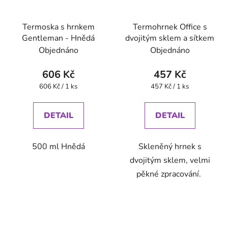
Termoska s hrnkem
Termohrnek Office s
Gentleman - Hnědá
dvojitým sklem a sítkem
Objednáno
Objednáno
606 Kč
457 Kč
Měrná
Měrná
606 Kč / 1 ks
457 Kč / 1 ks
cena:
cena:
DETAIL
DETAIL
500 ml Hnědá
Skleněný hrnek s
dvojitým sklem, velmi
pěkné zpracování.