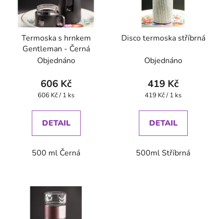
Termoska s hrnkem
Disco termoska stříbrná
Gentleman - Černá
Objednáno
Objednáno
606 Kč
419 Kč
Měrná
Měrná
606 Kč / 1 ks
419 Kč / 1 ks
cena:
cena:
DETAIL
DETAIL
500 ml Černá
500ml Stříbrná