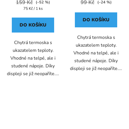
159 Kč
99 Kč
(–52 %)
(–24 %)
Měrná
75 Kč / 1 ks
cena:
DO KOŠÍKU
DO KOŠÍKU
Chytrá termoska s
Chytrá termoska s
ukazatelem teploty.
ukazatelem teploty.
Vhodné na telpé, ale i
Vhodné na telpé, ale i
studené nápoje. Díky
studené nápoje. Díky
displeji se již neopaříte....
displeji se již neopaříte....