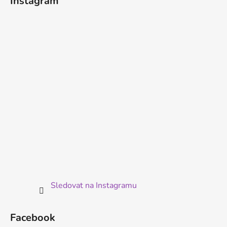
Instagram
p
a
t
í
Sledovat na Instagramu
Facebook