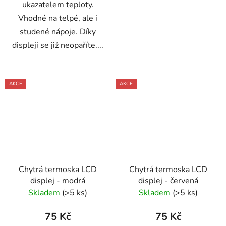
ukazatelem teploty.
Vhodné na telpé, ale i
studené nápoje. Díky
displeji se již neopaříte....
AKCE
AKCE
Chytrá termoska LCD
Chytrá termoska LCD
displej - modrá
displej - červená
Skladem
(>5 ks)
Skladem
(>5 ks)
75 Kč
75 Kč