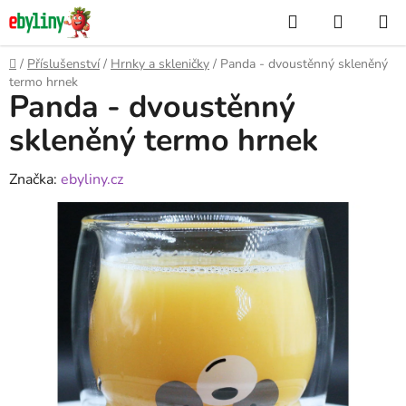
Přejít
Hledat
NÁKUP
na
KOŠÍK
obsah
Domů
/
Příslušenství
/
Hrnky a skleničky
/
Panda - dvoustěnný skleněný
termo hrnek
Panda - dvoustěnný
skleněný termo hrnek
Značka:
ebyliny.cz