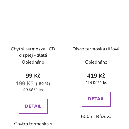
Chytrá termoska LCD
Disco termoska růžová
displej - zlatá
Objednáno
Objednáno
99 Kč
419 Kč
Měrná
199 Kč
419 Kč / 1 ks
(–50 %)
cena:
Měrná
99 Kč / 1 ks
cena:
DETAIL
DETAIL
500ml Růžová
Chytrá termoska s