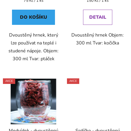
Měrná
Měrná
75 Kč / 1 ks
150 Kč / 1 ks
cena:
cena:
DO KOŠÍKU
DETAIL
Dvoustěný hrnek, který
Dvoustěný hrnek Objem:
lze používat na teplé i
300 ml Tvar: kočička
studené nápoje. Objem:
300 ml Tvar: ptáček
AKCE
AKCE
Medvídek - dvoustěnný
Srdíčko - dvoustěnný