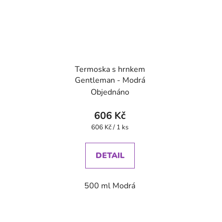
Termoska s hrnkem
Gentleman - Modrá
Objednáno
606 Kč
Měrná
606 Kč / 1 ks
cena:
DETAIL
500 ml Modrá