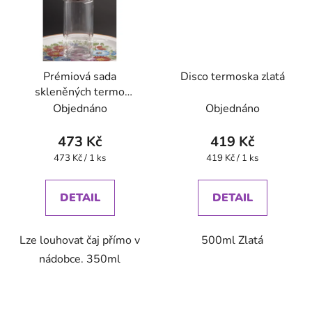
Prémiová sada
Disco termoska zlatá
skleněných termo
sklenic na čaj se sítkem
Objednáno
Objednáno
- růžová
473 Kč
419 Kč
Měrná
Měrná
473 Kč / 1 ks
419 Kč / 1 ks
cena:
cena:
DETAIL
DETAIL
Lze louhovat čaj přímo v
500ml Zlatá
nádobce. 350ml