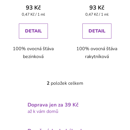
k
93 Kč
93 Kč
t
Měrná
Měrná
0,47 Kč / 1 ml
0,47 Kč / 1 ml
ů
cena:
cena:
DETAIL
DETAIL
100% ovocná šťáva
100% ovocná šťáva
bezinková
rakytníková
2
položek celkem
O
v
l
Doprava jen za 39 Kč
á
d
až k vám domů
a
c