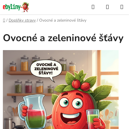
Přejít
Hledat
NÁKUP
na
KOŠÍK
obsah
Domů
/
Doplňky stravy
/
Ovocné a zeleninové šťávy
Ovocné a zeleninové šťávy