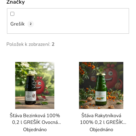
Značky
Grešík
2
Položek k zobrazení:
2
V
ý
p
i
s
p
r
Šťáva Bezinková 100%
Šťáva Rakytníková
o
0,2 l GREŠÍK Ovocná
100% 0,2 l GREŠÍK
d
šťáva
Ovocná šťáva
Objednáno
Objednáno
u