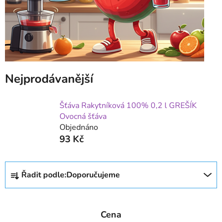
Nejprodávanější
Šťáva Rakytníková 100% 0,2 l GREŠÍK
Ovocná šťáva
Objednáno
93 Kč
Ř
Řadit podle:
Doporučujeme
a
z
e
Cena
n