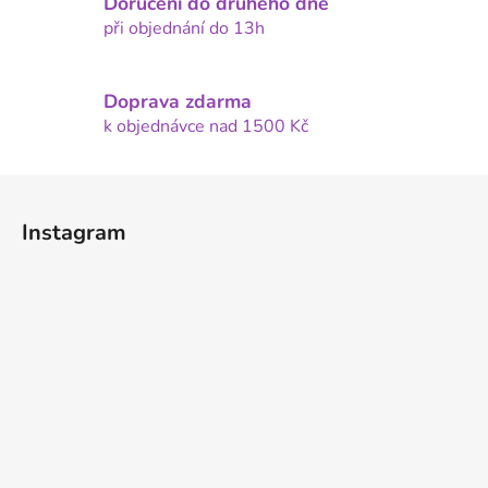
í
Doručení do druhého dne
p
při objednání do 13h
r
v
k
Doprava zdarma
y
k objednávce nad 1500 Kč
v
ý
Z
p
á
i
Instagram
p
s
u
a
t
í