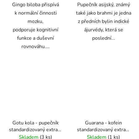
Gingo biloba přispívá
Pupečník asijský, známý
k normální činnosti
také jako brahmi je jedna
mozku,
z předních bylin indické
podporuje kognitivní
ájurvédy, která se
funkce a duševní
poslední...
rovnováhu....
Gotu kola - pupečník
Guarana - kofein
standardizovaný extrakt
standardizovaný extrakt
kapsle 60 ks
kapsle 100 ks
Skladem
(3 ks)
Skladem
(1 ks)