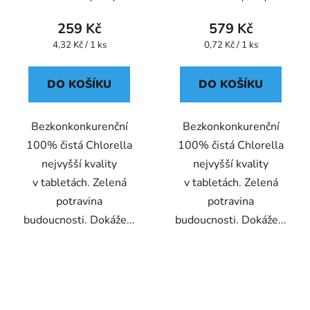
259 Kč
579 Kč
Měrná
Měrná
4,32 Kč / 1 ks
0,72 Kč / 1 ks
cena:
cena:
DO KOŠÍKU
DO KOŠÍKU
Bezkonkonkurenční
Bezkonkonkurenční
100% čistá Chlorella
100% čistá Chlorella
nejvyšší kvality
nejvyšší kvality
v tabletách. Zelená
v tabletách. Zelená
potravina
potravina
budoucnosti. Dokáže...
budoucnosti. Dokáže...