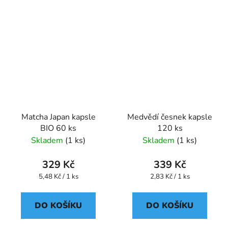
Matcha Japan kapsle
Medvědí česnek kapsle
BIO 60 ks
120 ks
Skladem
(1 ks)
Skladem
(1 ks)
329 Kč
339 Kč
Měrná
Měrná
5,48 Kč / 1 ks
2,83 Kč / 1 ks
cena:
cena:
DO KOŠÍKU
DO KOŠÍKU