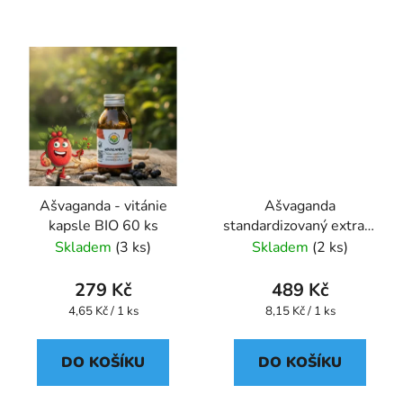
Ašvaganda - vitánie
Ašvaganda
kapsle BIO 60 ks
standardizovaný extrakt
kapsle 60 ks
Skladem
(3 ks)
Skladem
(2 ks)
279 Kč
489 Kč
Měrná
Měrná
4,65 Kč / 1 ks
8,15 Kč / 1 ks
cena:
cena:
DO KOŠÍKU
DO KOŠÍKU