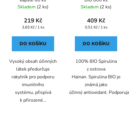
Skladem
(2 ks)
Skladem
(2 ks)
219 Kč
409 Kč
Měrná
Měrná
3,65 Kč / 1 ks
0,51 Kč / 1 ks
cena:
cena:
DO KOŠÍKU
DO KOŠÍKU
Vysoký obsah účinných
100% BIO Spirulina
látek předurčuje
z ostrova
rakytník pro podporu
Hainan. Spirulina BIO je
imunitního
známá jako
systému, přispívá
účinný antioxidant. Podporuje
k přirozené...