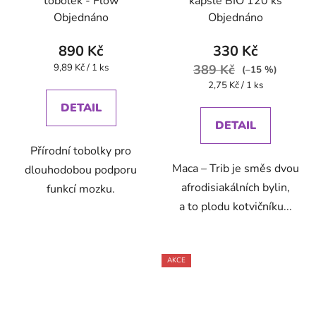
tobolek - Flow
kapsle BIO 120 ks
Objednáno
Objednáno
890 Kč
330 Kč
Měrná
9,89 Kč / 1 ks
389 Kč
(–15 %)
cena:
Měrná
2,75 Kč / 1 ks
cena:
DETAIL
DETAIL
Přírodní tobolky pro
Maca – Trib je směs dvou
dlouhodobou podporu
afrodisiakálních bylin,
funkcí mozku.
a to plodu kotvičníku...
AKCE