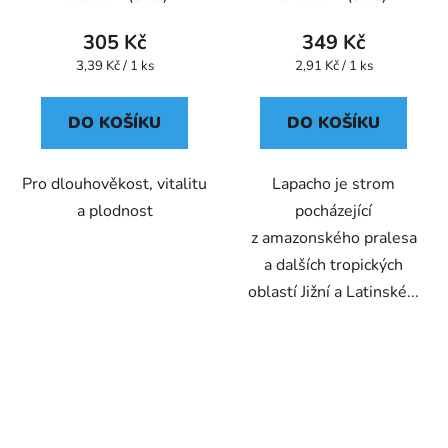
305 Kč
349 Kč
Měrná
Měrná
3,39 Kč / 1 ks
2,91 Kč / 1 ks
cena:
cena:
DO KOŠÍKU
DO KOŠÍKU
Pro dlouhověkost, vitalitu
Lapacho je strom
a plodnost
pocházející
z amazonského pralesa
a dalších tropických
oblastí Jižní a Latinské...