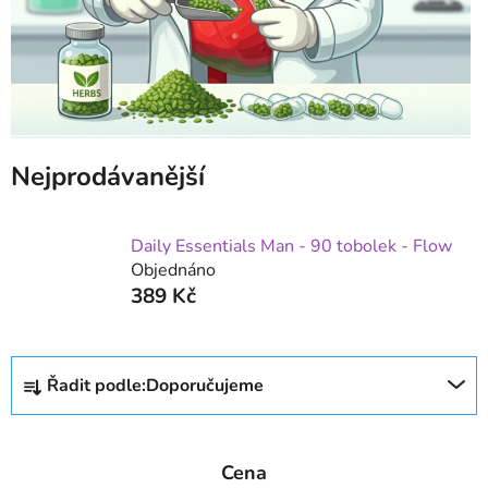
Nejprodávanější
Daily Essentials Man - 90 tobolek - Flow
Objednáno
389 Kč
Ř
Řadit podle:
Doporučujeme
a
z
e
Cena
n