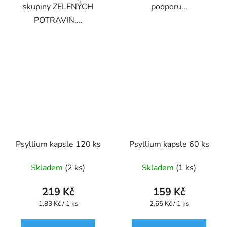
skupiny ZELENÝCH
podporu...
POTRAVIN....
Psyllium kapsle 120 ks
Psyllium kapsle 60 ks
Skladem
(2 ks)
Skladem
(1 ks)
219 Kč
159 Kč
Měrná
Měrná
1,83 Kč / 1 ks
2,65 Kč / 1 ks
cena:
cena: