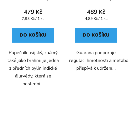
479 Kč
489 Kč
Měrná
Měrná
7,98 Kč / 1 ks
4,89 Kč / 1 ks
cena:
cena:
DO KOŠÍKU
DO KOŠÍKU
Pupečník asijský, známý
Guarana podporuje
také jako brahmi je jedna
regulaci hmotnosti a metabo
z předních bylin indické
přispívá k udržení...
ájurvédy, která se
poslední...