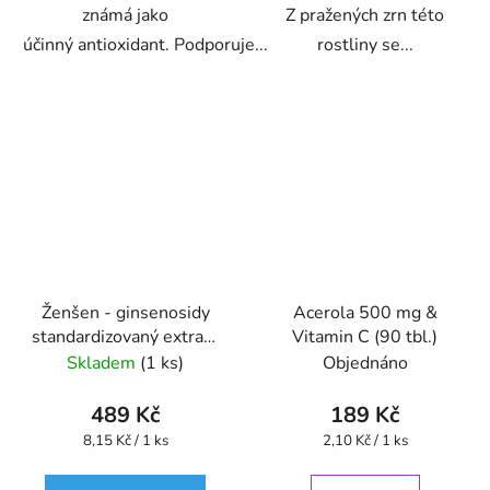
známá jako
Z pražených zrn této
účinný antioxidant. Podporuje...
rostliny se...
Ženšen - ginsenosidy
Acerola 500 mg &
standardizovaný extrakt
Vitamin C (90 tbl.)
kapsle 60 ks
Skladem
(1 ks)
Objednáno
489 Kč
189 Kč
Měrná
Měrná
8,15 Kč / 1 ks
2,10 Kč / 1 ks
cena:
cena: