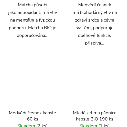
Matcha působí
Medvědí česnek
jako antioxidant, má vliv
má blahodárný vliv na
na mentální a fyzickou
zdraví srdce a cévní
podporu. Matcha BIO je
systém, podporuje
doporučována...
oběhové funkce,
přispívá...
Medvědí česnek kapsle
Mladá zelená pšenice
60 ks
kapsle BIO 190 ks
Skladem
(2 ks)
Skladem
(1 ks)