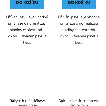
DO KOŠÍKU
DO KOŠÍKU
Užívání psyllia je vhodné
Užívání psyllia je vhodné
při snaze o normalizaci
při snaze o normalizaci
hladiny cholesterolu
hladiny cholesterolu
v krvi. Užíváním psyllia
v krvi. Užíváním psyllia
lze...
lze...
Rakytník řešetlákový
Spirulina Hainan tablety
kapsle 60 ks
BIO 800 ks