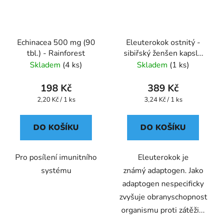
Echinacea 500 mg (90
Eleuterokok ostnitý -
tbl.) - Rainforest
sibiřský ženšen kapsle
120 ks
Skladem
(4 ks)
Skladem
(1 ks)
198 Kč
389 Kč
Měrná
Měrná
2,20 Kč / 1 ks
3,24 Kč / 1 ks
cena:
cena:
DO KOŠÍKU
DO KOŠÍKU
Pro posílení imunitního
Eleuterokok je
systému
známý adaptogen. Jako
adaptogen nespecificky
zvyšuje obranyschopnost
organismu proti zátěži...