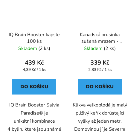
IQ Brain Booster kapsle
Kanadská brusinka
100 ks
sušená mrazem -
lyofilizovaná kapsle 120
Skladem
(2 ks)
Skladem
(2 ks)
ks
439 Kč
339 Kč
Měrná
Měrná
4,39 Kč / 1 ks
2,83 Kč / 1 ks
cena:
cena:
DO KOŠÍKU
DO KOŠÍKU
IQ Brain Booster Salvia
Klikva velkoplodá je malý
Paradise® je
plíživý keřík dorůstající
unikátní kombinace
výšky až jeden metr.
4 bylin, které jsou známé
Domovinou jí je Severní