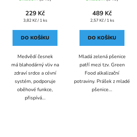
229 Kč
489 Kč
Měrná
Měrná
3,82 Kč / 1 ks
2,57 Kč / 1 ks
cena:
cena:
DO KOŠÍKU
DO KOŠÍKU
Medvědí česnek
Mladá zelená pšenice
má blahodárný vliv na
patří mezi tzv. Green
zdraví srdce a cévní
Food alkalizační
systém, podporuje
potraviny. Prášek z mladé
oběhové funkce,
pšenice...
přispívá...