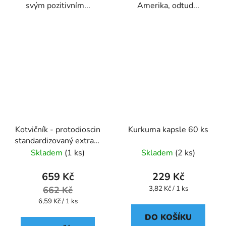
svým pozitivním...
Amerika, odtud...
Kotvičník - protodioscin
Kurkuma kapsle 60 ks
standardizovaný extrakt
kapsle 100 ks
Skladem
(1 ks)
Skladem
(2 ks)
659 Kč
229 Kč
Měrná
662 Kč
3,82 Kč / 1 ks
cena:
Měrná
6,59 Kč / 1 ks
cena:
DO KOŠÍKU