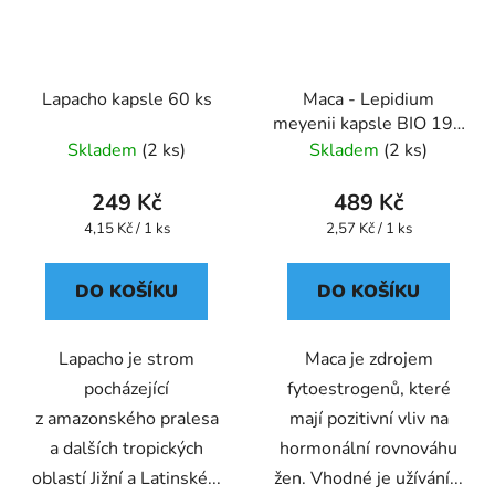
Lapacho kapsle 60 ks
Maca - Lepidium
meyenii kapsle BIO 190
ks
Skladem
(2 ks)
Skladem
(2 ks)
249 Kč
489 Kč
Měrná
Měrná
4,15 Kč / 1 ks
2,57 Kč / 1 ks
cena:
cena:
DO KOŠÍKU
DO KOŠÍKU
Lapacho je strom
Maca je zdrojem
pocházející
fytoestrogenů, které
z amazonského pralesa
mají pozitivní vliv na
a dalších tropických
hormonální rovnováhu
oblastí Jižní a Latinské...
žen. Vhodné je užívání...