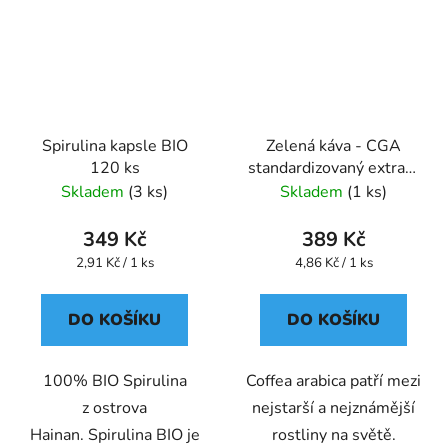
Spirulina kapsle BIO
Zelená káva - CGA
120 ks
standardizovaný extrakt
kapsle 80 ks
Skladem
(3 ks)
Skladem
(1 ks)
349 Kč
389 Kč
Měrná
Měrná
2,91 Kč / 1 ks
4,86 Kč / 1 ks
cena:
cena:
DO KOŠÍKU
DO KOŠÍKU
100% BIO Spirulina
Coffea arabica patří mezi
z ostrova
nejstarší a nejznámější
Hainan. Spirulina BIO je
rostliny na světě.