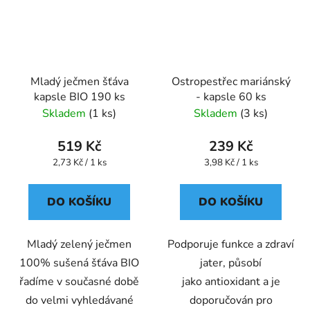
Mladý ječmen šťáva
Ostropestřec mariánský
kapsle BIO 190 ks
- kapsle 60 ks
Skladem
(1 ks)
Skladem
(3 ks)
519 Kč
239 Kč
Měrná
Měrná
2,73 Kč / 1 ks
3,98 Kč / 1 ks
cena:
cena:
DO KOŠÍKU
DO KOŠÍKU
Mladý zelený ječmen
Podporuje funkce a zdraví
100% sušená šťáva BIO
jater, působí
řadíme v současné době
jako antioxidant a je
do velmi vyhledávané
doporučován pro