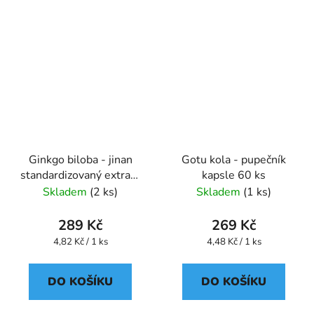
Ginkgo biloba - jinan
Gotu kola - pupečník
standardizovaný extrakt
kapsle 60 ks
kapsle 60 ks
Skladem
(2 ks)
Skladem
(1 ks)
289 Kč
269 Kč
Měrná
Měrná
4,82 Kč / 1 ks
4,48 Kč / 1 ks
cena:
cena:
DO KOŠÍKU
DO KOŠÍKU