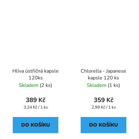
Hlíva ústřičná kapsle
Chlorella - Japanese
120ks
kapsle 120 ks
Skladem
(2 ks)
Skladem
(1 ks)
389 Kč
359 Kč
Měrná
Měrná
3,24 Kč / 1 ks
2,99 Kč / 1 ks
cena:
cena:
DO KOŠÍKU
DO KOŠÍKU