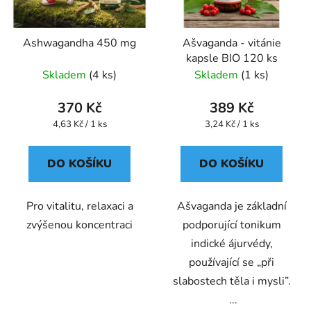
p
r
Ashwagandha 450 mg
Ašvaganda - vitánie
o
kapsle BIO 120 ks
d
Skladem
(4 ks)
Skladem
(1 ks)
u
k
370 Kč
389 Kč
t
Měrná
Měrná
4,63 Kč / 1 ks
3,24 Kč / 1 ks
ů
cena:
cena:
DO KOŠÍKU
DO KOŠÍKU
Pro vitalitu, relaxaci a
Ašvaganda je základní
zvýšenou koncentraci
podporující tonikum
indické ájurvédy,
používající se „při
slabostech těla i mysli”.
...