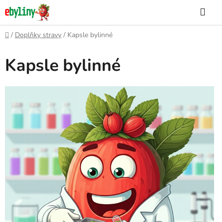
Přejít
Hle
na
obsah
Domů
/
Doplňky stravy
/
Kapsle bylinné
Kapsle bylinné