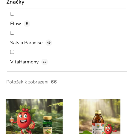
Značky
Flow
5
Salvia Paradise
49
VitaHarmony
12
Položek k zobrazení:
66
V
ý
p
i
s