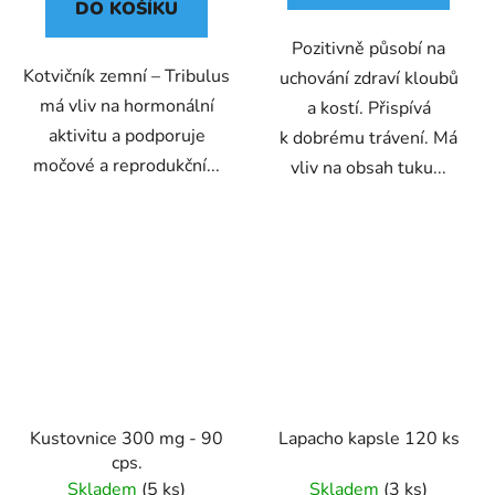
DO KOŠÍKU
Pozitivně působí na
Kotvičník zemní – Tribulus
uchování zdraví kloubů
má vliv na hormonální
a kostí. Přispívá
aktivitu a podporuje
k dobrému trávení. Má
močové a reprodukční...
vliv na obsah tuku...
Kustovnice 300 mg - 90
Lapacho kapsle 120 ks
cps.
Skladem
(5 ks)
Skladem
(3 ks)