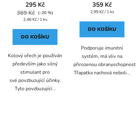
295 Kč
359 Kč
Měrná
369 Kč
2,99 Kč / 1 ks
(–20 %)
cena:
Měrná
2,46 Kč / 1 ks
cena:
DO KOŠÍKU
DO KOŠÍKU
Podporuje imunitní
Kolový ořech je používán
systém, má vliv na
především jako silný
přirozenou obranyschopnost
stimulant pro
Třapatka nachová neboli...
své povzbuzující účinky.
Tyto povzbuzující...