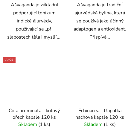
Ašvaganda je základní
Ašvaganda je tradiční
podporující tonikum
ájurvédská bylina, která
indické ájurvédy,
se používá jako účinný
používající se „při
adaptogen a antioxidant.
slabostech těla i mysli”....
Přispívá...
AKCE
Cola acuminata - kolový
Echinacea - třapatka
ořech kapsle 120 ks
nachová kapsle 120 ks
Skladem
(1 ks)
Skladem
(1 ks)