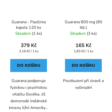
Guarana - Paullinia
Guarana 800 mg (90
kapsle 120 ks
tbl.)
Skladem
(1 ks)
Skladem
(3 ks)
379 Kč
165 Kč
Měrná
Měrná
3,16 Kč / 1 ks
1,83 Kč / 1 ks
cena:
cena:
DO KOŠÍKU
DO KOŠÍKU
Guarana podporuje
Povzbuzení při únavě a
fyzickou i psychickou
vyčerpání
vitalitu člověka. Již
domorodé indiánské
kmeny Jižní Ameriky...