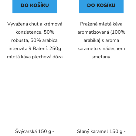
DO KOŠÍKU
DO KOŠÍKU
Vyvážená chuť a krémová
Pražená mletá káva
konzistence, 50%
aromatizovaná (100%
robusta, 50% arabica,
arabika) s aroma
intenzita 9 Balení: 250g
karamelu s nádechem
mletá káva plechová dóza
smetany.
Švýcarská 150 g -
Slaný karamel 150 g -