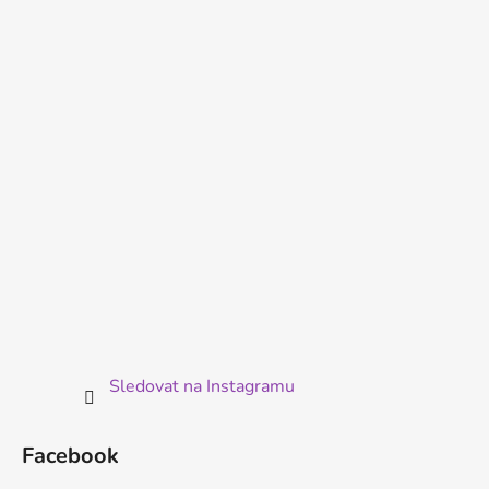
p
a
t
í
Sledovat na Instagramu
Facebook