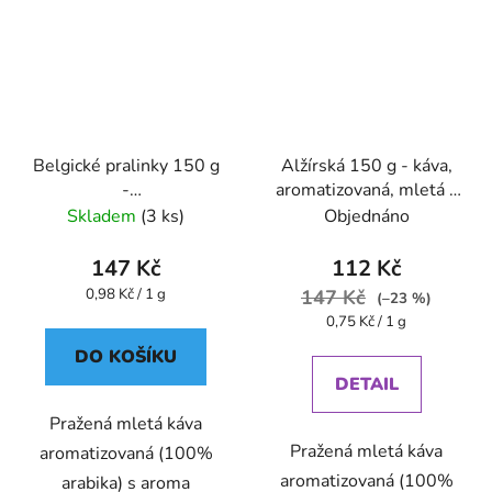
Belgické pralinky 150 g
Alžírská 150 g - káva,
-
aromatizovaná, mletá -
káva,aromatizovaná,mletá
Oxalis
Skladem
(3 ks)
Objednáno
- Oxalis
147 Kč
112 Kč
Měrná
0,98 Kč / 1 g
147 Kč
(–23 %)
cena:
Měrná
0,75 Kč / 1 g
cena:
DO KOŠÍKU
DETAIL
Pražená mletá káva
Pražená mletá káva
aromatizovaná (100%
aromatizovaná (100%
arabika) s aroma