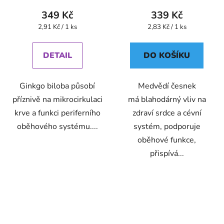
349 Kč
339 Kč
Měrná
Měrná
2,91 Kč / 1 ks
2,83 Kč / 1 ks
cena:
cena:
DETAIL
DO KOŠÍKU
Ginkgo biloba působí
Medvědí česnek
příznivě na mikrocirkulaci
má blahodárný vliv na
krve a funkci periferního
zdraví srdce a cévní
oběhového systému....
systém, podporuje
oběhové funkce,
přispívá...