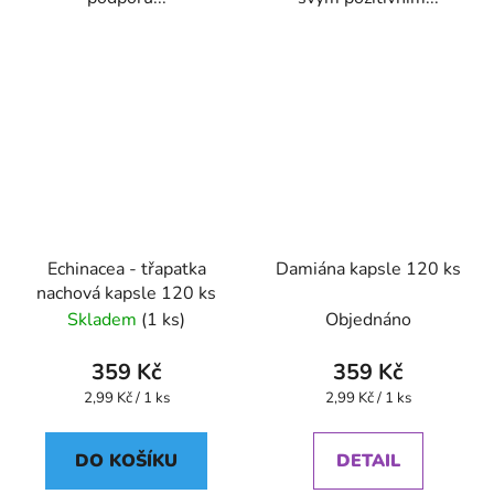
Echinacea - třapatka
Damiána kapsle 120 ks
nachová kapsle 120 ks
Skladem
(1 ks)
Objednáno
359 Kč
359 Kč
Měrná
Měrná
2,99 Kč / 1 ks
2,99 Kč / 1 ks
cena:
cena:
DO KOŠÍKU
DETAIL