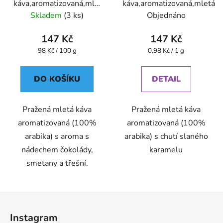
káva,aromatizovaná,mletá
káva,aromatizovaná,mletá
- Oxalis
Skladem
(3 ks)
Objednáno
147 Kč
147 Kč
Měrná
Měrná
98 Kč / 100 g
0,98 Kč / 1 g
cena:
cena:
DO KOŠÍKU
DETAIL
Pražená mletá káva
Pražená mletá káva
aromatizovaná (100%
aromatizovaná (100%
arabika) s aroma s
arabika) s chutí slaného
nádechem čokolády,
karamelu
smetany a třešní.
Z
á
Instagram