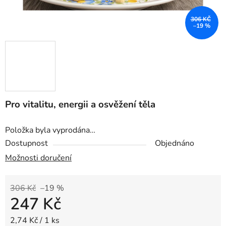
306 KČ
–19 %
Pro vitalitu, energii a osvěžení těla
Položka byla vyprodána…
Dostupnost
Objednáno
Možnosti doručení
306 Kč
–19 %
247 Kč
Měrná cena:
2,74 Kč / 1 ks