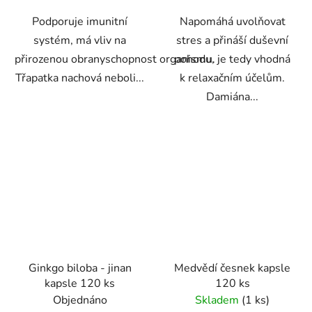
Podporuje imunitní
Napomáhá uvolňovat
systém, má vliv na
stres a přináší duševní
přirozenou obranyschopnost organismu.
pohodu, je tedy vhodná
Třapatka nachová neboli...
k relaxačním účelům.
Damiána...
Ginkgo biloba - jinan
Medvědí česnek kapsle
kapsle 120 ks
120 ks
Objednáno
Skladem
(1 ks)