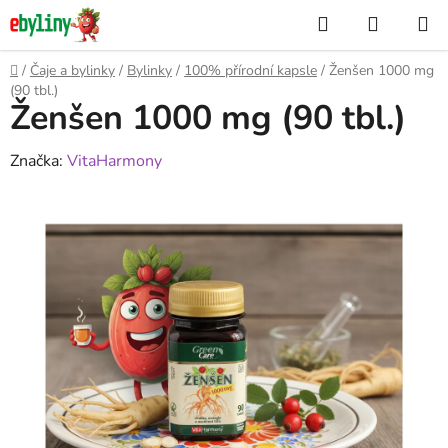
Přejít
Hledat
NÁKUP
na
KOŠÍK
obsah
Domů
/
Čaje a bylinky
/
Bylinky
/
100% přírodní kapsle
/
Ženšen 1000 mg
(90 tbl.)
Ženšen 1000 mg (90 tbl.)
Značka:
VitaHarmony