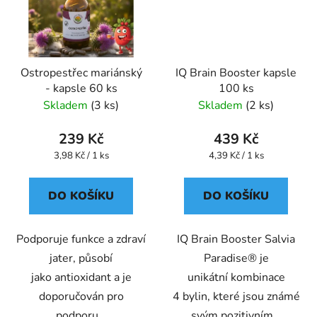
Ostropestřec mariánský
IQ Brain Booster kapsle
- kapsle 60 ks
100 ks
Skladem
(3 ks)
Skladem
(2 ks)
239 Kč
439 Kč
Měrná
Měrná
3,98 Kč / 1 ks
4,39 Kč / 1 ks
cena:
cena:
DO KOŠÍKU
DO KOŠÍKU
Podporuje funkce a zdraví
IQ Brain Booster Salvia
jater, působí
Paradise® je
jako antioxidant a je
unikátní kombinace
doporučován pro
4 bylin, které jsou známé
podporu...
svým pozitivním...