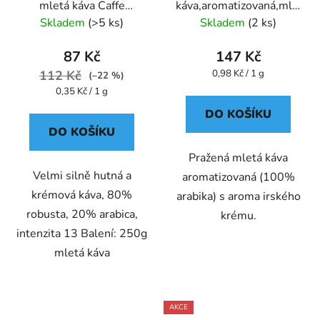
mletá káva Caffe
káva,aromatizovaná,mletá
Pompeii
- Oxalis
Skladem
(>5 ks)
Skladem
(2 ks)
87 Kč
147 Kč
Měrná
112 Kč
0,98 Kč / 1 g
(–22 %)
cena:
Měrná
0,35 Kč / 1 g
cena:
DO KOŠÍKU
DO KOŠÍKU
Pražená mletá káva
Velmi silně hutná a
aromatizovaná (100%
krémová káva, 80%
arabika) s aroma irského
robusta, 20% arabica,
krému.
intenzita 13 Balení: 250g
mletá káva
AKCE