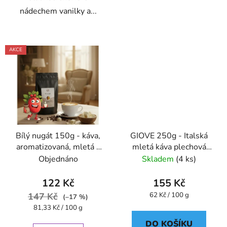
nádechem vanilky a...
AKCE
Bílý nugát 150g - káva,
GIOVE 250g - Italská
aromatizovaná, mletá -
mletá káva plechová
Oxalis
dóza Caffe Pompeii
Objednáno
Skladem
(4 ks)
122 Kč
155 Kč
Měrná
147 Kč
62 Kč / 100 g
(–17 %)
cena:
Měrná
81,33 Kč / 100 g
cena:
DO KOŠÍKU