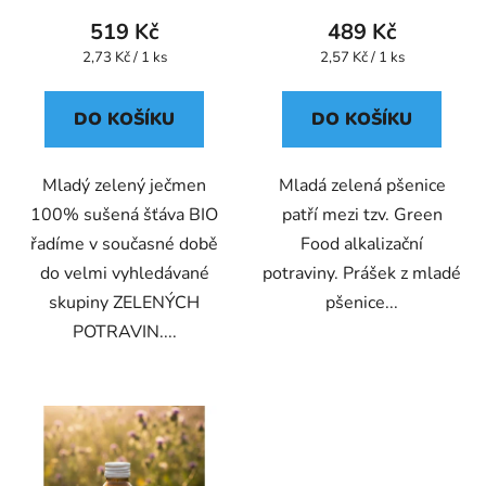
519 Kč
489 Kč
Měrná
Měrná
2,73 Kč / 1 ks
2,57 Kč / 1 ks
cena:
cena:
DO KOŠÍKU
DO KOŠÍKU
Mladý zelený ječmen
Mladá zelená pšenice
100% sušená šťáva BIO
patří mezi tzv. Green
řadíme v současné době
Food alkalizační
do velmi vyhledávané
potraviny. Prášek z mladé
skupiny ZELENÝCH
pšenice...
POTRAVIN....