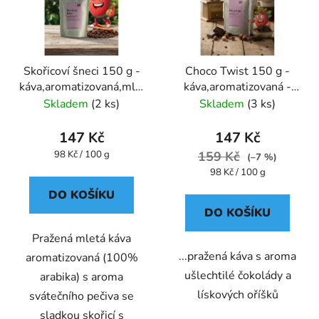
Skořicoví šneci 150 g -
Choco Twist 150 g -
káva,aromatizovaná,mletá
káva,aromatizovaná -
- Oxalis
Oxalis
Skladem
(2 ks)
Skladem
(3 ks)
147 Kč
147 Kč
Měrná
98 Kč / 100 g
159 Kč
(–7 %)
cena:
Měrná
98 Kč / 100 g
cena:
DO KOŠÍKU
DO KOŠÍKU
Pražená mletá káva
...pražená káva s aroma
aromatizovaná (100%
ušlechtilé čokolády a
arabika) s aroma
lískových oříšků
svátečního pečiva se
sladkou skořicí s