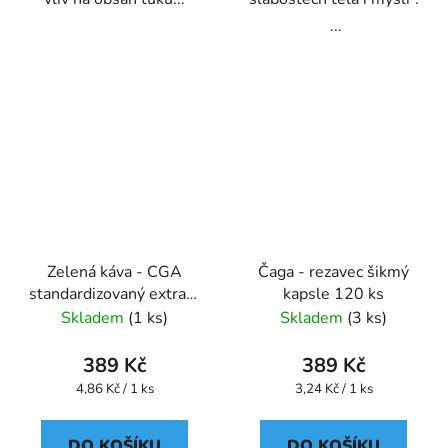
...
Zelená káva - CGA
Čaga - rezavec šikmý
standardizovaný extrakt
kapsle 120 ks
kapsle 80 ks
Skladem
(1 ks)
Skladem
(3 ks)
389 Kč
389 Kč
Měrná
Měrná
4,86 Kč / 1 ks
3,24 Kč / 1 ks
cena:
cena:
DO KOŠÍKU
DO KOŠÍKU