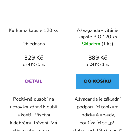
Kurkuma kapsle 120 ks
Ašvaganda - vitánie
kapsle BIO 120 ks
Objednáno
Skladem
(1 ks)
329 Kč
389 Kč
Měrná
Měrná
2,74 Kč / 1 ks
3,24 Kč / 1 ks
cena:
cena:
DETAIL
DO KOŠÍKU
Pozitivně působí na
Ašvaganda je základní
uchování zdraví kloubů
podporující tonikum
a kostí. Přispívá
indické ájurvédy,
k dobrému trávení. Má
používající se „při
vliv na obsah tuku...
slabostech těla i mysli”.