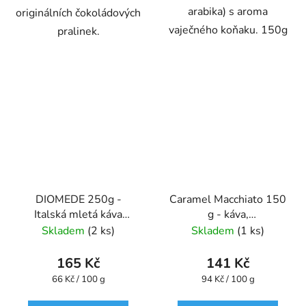
arabika) s aroma
originálních čokoládových
vaječného koňaku. 150g
pralinek.
DIOMEDE 250g -
Caramel Macchiato 150
Italská mletá káva
g - káva,
plechová dóza Caffe
aromatizovaná,mletá -
Skladem
(2 ks)
Skladem
(1 ks)
Pompeii
Oxalis
165 Kč
141 Kč
Měrná
Měrná
66 Kč / 100 g
94 Kč / 100 g
cena:
cena: