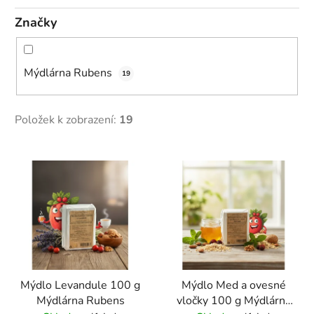
Značky
Mýdlárna Rubens
19
Položek k zobrazení:
19
V
ý
p
i
s
p
r
Mýdlo Levandule 100 g
Mýdlo Med a ovesné
o
Mýdlárna Rubens
vločky 100 g Mýdlárna
d