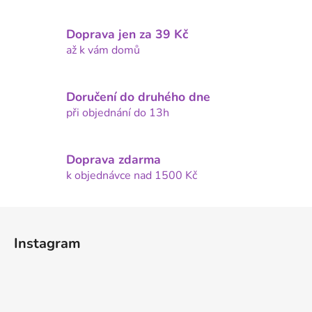
v
l
Doprava jen za 39 Kč
á
d
až k vám domů
a
c
í
Doručení do druhého dne
p
při objednání do 13h
r
v
k
Doprava zdarma
y
k objednávce nad 1500 Kč
v
ý
Z
p
á
i
Instagram
p
s
u
a
t
í