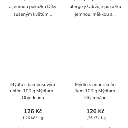
a jemnou pokožku Díky
alergiky Udržuje pokožku
sušeným květům...
jemnou, měkkou a...
Mýdlo s bambusovým
Mýdlo s minerálním
uhlím 100 g Mýdlárna
jílem 100 g Mýdlárna
Rubens
Rubens
Objednáno
Objednáno
126 Kč
126 Kč
Měrná
Měrná
1,26 Kč / 1 g
1,26 Kč / 1 g
cena:
cena: