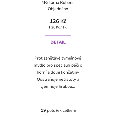
Mýdlárna Rubens
Objednáno
126 Kč
Měrná
1,26 Kč / 1 g
cena:
DETAIL
Protizánětlivé tymiánové
mýdlo pro speciální péči o
horní a dolní končetiny
Odstraňuje nečistoty a
zjemňuje hrubou...
19
položek celkem
O