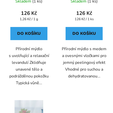
Rubens
Skladem
(1 ks)
Skladem
(1 ks)
u
k
126 Kč
126 Kč
t
Měrná
Měrná
1,26 Kč / 1 g
126 Kč / 1 ks
ů
cena:
cena:
DO KOŠÍKU
DO KOŠÍKU
Přírodní mýdlo
Přírodní mýdlo s medem
s uvolňující a relaxační
a ovesnými vločkami pro
levandulí Zklidňuje
jemný peelingový efekt
unavené tělo a
Vhodné pro suchou a
podrážděnou pokožku
dehydratovanou...
Typická vůně...