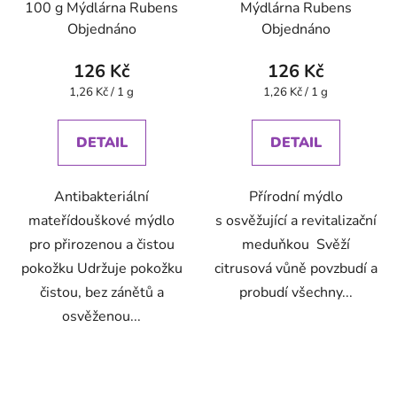
100 g Mýdlárna Rubens
Mýdlárna Rubens
Objednáno
Objednáno
126 Kč
126 Kč
Měrná
Měrná
1,26 Kč / 1 g
1,26 Kč / 1 g
cena:
cena:
DETAIL
DETAIL
Antibakteriální
Přírodní mýdlo
mateřídouškové mýdlo
s osvěžující a revitalizační
pro přirozenou a čistou
meduňkou Svěží
pokožku Udržuje pokožku
citrusová vůně povzbudí a
čistou, bez zánětů a
probudí všechny...
osvěženou...