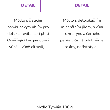
DETAIL
DETAIL
Mýdlo s čisticím
Mýdlo s detoxikačním
bambusovým uhlím pro
minerálním jílem, s vůní
detox a revitalizaci pleti
rozmarýnu a černého
Osvěžující bergamotová
pepře Účinně odstraňuje
vůně – vůně citrusů,...
toxiny, nečistoty a...
Mýdlo Tymián 100 g