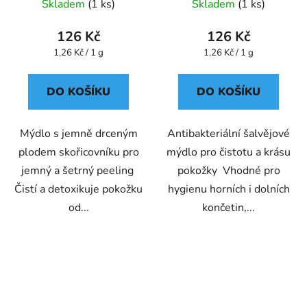
Skladem
(1 ks)
Skladem
(1 ks)
126 Kč
126 Kč
Měrná
Měrná
1,26 Kč / 1 g
1,26 Kč / 1 g
cena:
cena:
DO KOŠÍKU
DO KOŠÍKU
Mýdlo s jemně drceným
Antibakteriální šalvějové
plodem skořicovníku pro
mýdlo pro čistotu a krásu
jemný a šetrný peeling
pokožky Vhodné pro
Čistí a detoxikuje pokožku
hygienu horních i dolních
od...
končetin,...