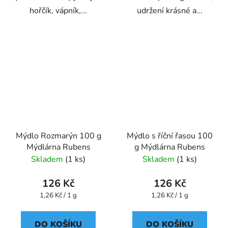
hořčík, vápník,...
udržení krásné a...
Mýdlo Rozmarýn 100 g
Mýdlo s říční řasou 100
Mýdlárna Rubens
g Mýdlárna Rubens
Skladem
(1 ks)
Skladem
(1 ks)
126 Kč
126 Kč
Měrná
Měrná
1,26 Kč / 1 g
1,26 Kč / 1 g
cena:
cena:
DO KOŠÍKU
DO KOŠÍKU