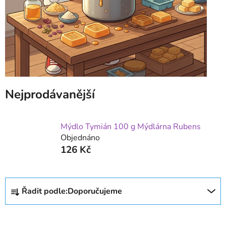
Nejprodávanější
Mýdlo Tymián 100 g Mýdlárna Rubens
Objednáno
126 Kč
Ř
Řadit podle:
Doporučujeme
a
z
e