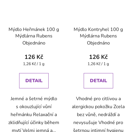
Mýdlo Heřmánek 100 g
Mýdlo Kontryhel 100 g
Mýdlárna Rubens
Mýdlárna Rubens
Objednáno
Objednáno
126 Kč
126 Kč
Měrná
Měrná
1,26 Kč / 1 g
1,26 Kč / 1 g
cena:
cena:
DETAIL
DETAIL
Jemné a šetrné mýdlo
Vhodné pro citlivou a
s okouzlující vůní
alergickou pokožku Zcela
heřmánku Relaxační a
bez vůně, nedráždí a
zklidňující účinky během
nevysušuje Vhodné pro
mytí Velmi jemná a...
šetrnou intimní hygienu