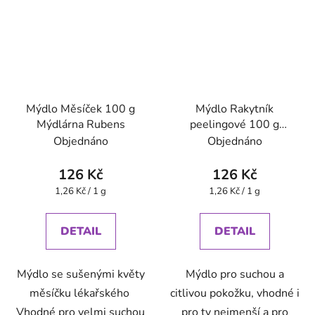
Mýdlo Měsíček 100 g
Mýdlo Rakytník
Mýdlárna Rubens
peelingové 100 g
Mýdlárna Rubens
Objednáno
Objednáno
126 Kč
126 Kč
Měrná
Měrná
1,26 Kč / 1 g
1,26 Kč / 1 g
cena:
cena:
DETAIL
DETAIL
Mýdlo se sušenými květy
Mýdlo pro suchou a
měsíčku lékařského
citlivou pokožku, vhodné i
Vhodné pro velmi suchou
pro ty nejmenší a pro