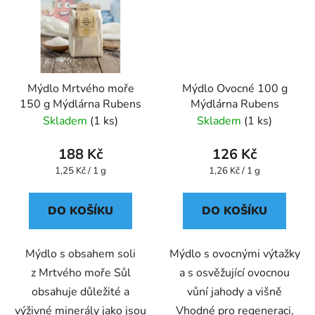
Mýdlo Mrtvého moře
Mýdlo Ovocné 100 g
150 g Mýdlárna Rubens
Mýdlárna Rubens
Skladem
(1 ks)
Skladem
(1 ks)
188 Kč
126 Kč
Měrná
Měrná
1,25 Kč / 1 g
1,26 Kč / 1 g
cena:
cena:
DO KOŠÍKU
DO KOŠÍKU
Mýdlo s obsahem soli
Mýdlo s ovocnými výtažky
z Mrtvého moře Sůl
a s osvěžující ovocnou
obsahuje důležité a
vůní jahody a višně
výživné minerály jako jsou
Vhodné pro regeneraci,