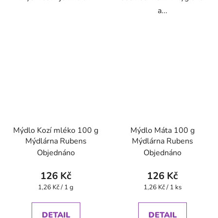
a...
Mýdlo Kozí mléko 100 g
Mýdlo Máta 100 g
Mýdlárna Rubens
Mýdlárna Rubens
Objednáno
Objednáno
126 Kč
126 Kč
Měrná
Měrná
1,26 Kč / 1 g
1,26 Kč / 1 ks
cena:
cena:
DETAIL
DETAIL