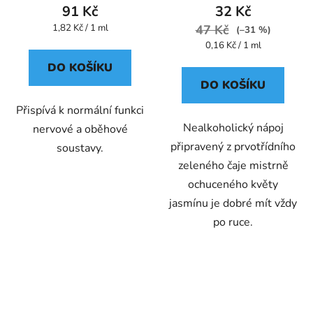
91 Kč
32 Kč
Měrná
1,82 Kč / 1 ml
47 Kč
(–31 %)
cena:
Měrná
0,16 Kč / 1 ml
cena:
DO KOŠÍKU
DO KOŠÍKU
Přispívá k normální funkci
Nealkoholický nápoj
nervové a oběhové
připravený z prvotřídního
soustavy.
zeleného čaje mistrně
ochuceného květy
jasmínu je dobré mít vždy
po ruce.