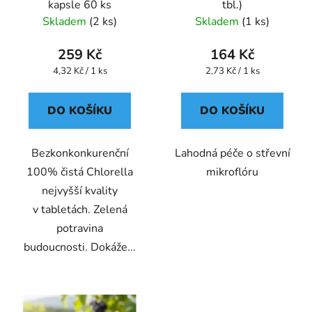
kapsle 60 ks
tbl.)
d
Skladem
(2 ks)
Skladem
(1 ks)
u
k
259 Kč
164 Kč
t
Měrná
Měrná
4,32 Kč / 1 ks
2,73 Kč / 1 ks
ů
cena:
cena:
DO KOŠÍKU
DO KOŠÍKU
Bezkonkonkurenční
Lahodná péče o střevní
100% čistá Chlorella
mikroflóru
nejvyšší kvality
v tabletách. Zelená
potravina
budoucnosti. Dokáže...