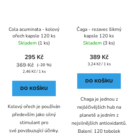
Cola acuminata - kolový
Čaga - rezavec šikmý
ořech kapsle 120 ks
kapsle 120 ks
Skladem
(1 ks)
Skladem
(3 ks)
295 Kč
389 Kč
Měrná
369 Kč
3,24 Kč / 1 ks
(–20 %)
cena:
Měrná
2,46 Kč / 1 ks
cena:
DO KOŠÍKU
DO KOŠÍKU
Chaga je jednou z
Kolový ořech je používán
nejléčivějších hub na
především jako silný
planetě a jedním z
stimulant pro
nejsilnějších antioxidantů.
své povzbuzující účinky.
Balení: 120 tobolek