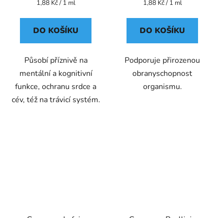
Měrná
Měrná
1,88 Kč / 1 ml
1,88 Kč / 1 ml
cena:
cena:
DO KOŠÍKU
DO KOŠÍKU
Působí příznivě na
Podporuje přirozenou
mentální a kognitivní
obranyschopnost
funkce, ochranu srdce a
organismu.
cév, též na trávicí systém.