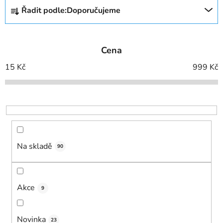
Ř
Řadit podle:
Doporučujeme
a
z
e
Cena
n
í
15
Kč
999
Kč
p
r
o
d
u
k
Na skladě
90
t
ů
Akce
9
Novinka
23