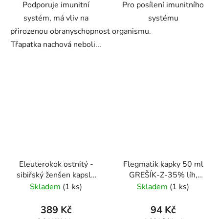
Podporuje imunitní
Pro posílení imunitního
systém, má vliv na
systému
přirozenou obranyschopnost organismu.
Třapatka nachová neboli...
Eleuterokok ostnitý -
Flegmatik kapky 50 ml
sibiřský ženšen kapsle
GREŠÍK-Z-35% líh,
120 ks
Devatero bylin kapky
Skladem
(1 ks)
Skladem
(1 ks)
389 Kč
94 Kč