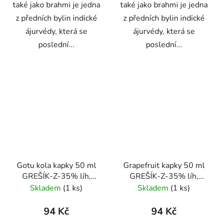
také jako brahmi je jedna
také jako brahmi je jedna
z předních bylin indické
z předních bylin indické
ájurvédy, která se
ájurvédy, která se
poslední...
poslední...
Gotu kola kapky 50 ml
Grapefruit kapky 50 ml
GREŠÍK-Z-35% líh,
GREŠÍK-Z-35% líh,
Bylinné kapky
Bylinné kapky
Skladem
(1 ks)
Skladem
(1 ks)
94 Kč
94 Kč