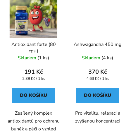
Antioxidant forte (80
Ashwagandha 450 mg
cps.)
Skladem
(1 ks)
Skladem
(4 ks)
191 Kč
370 Kč
Měrná
Měrná
2,39 Kč / 1 ks
4,63 Kč / 1 ks
cena:
cena:
DO KOŠÍKU
DO KOŠÍKU
Zesílený komplex
Pro vitalitu, relaxaci a
antioxidantů pro ochranu
zvýšenou koncentraci
buněk a péči o vzhled