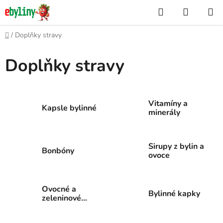
Přejít
Hledat
NÁKUP
na
KOŠÍK
obsah
Domů
/
Doplňky stravy
Doplňky stravy
Vitamíny a
Kapsle bylinné
minerály
Sirupy z bylin a
Bonbóny
ovoce
Ovocné a
Bylinné kapky
zeleninové
šťávy