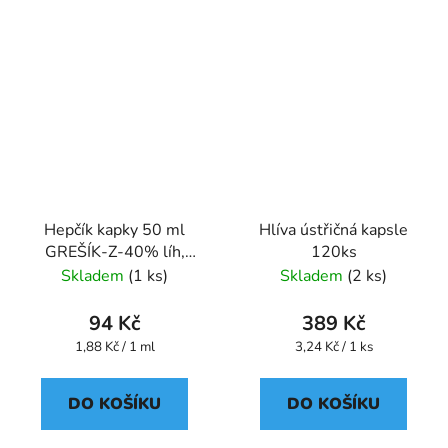
Hepčík kapky 50 ml
Hlíva ústřičná kapsle
GREŠÍK-Z-40% líh,
120ks
Devatero bylin kapky
Skladem
(1 ks)
Skladem
(2 ks)
94 Kč
389 Kč
Měrná
Měrná
1,88 Kč / 1 ml
3,24 Kč / 1 ks
cena:
cena:
DO KOŠÍKU
DO KOŠÍKU