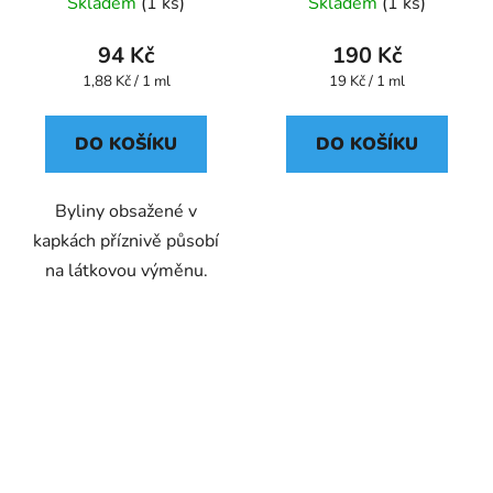
Devatero bylin kapky
Skladem
(1 ks)
Skladem
(1 ks)
94 Kč
190 Kč
Měrná
Měrná
1,88 Kč / 1 ml
19 Kč / 1 ml
cena:
cena:
DO KOŠÍKU
DO KOŠÍKU
Byliny obsažené v
kapkách příznivě působí
na látkovou výměnu.