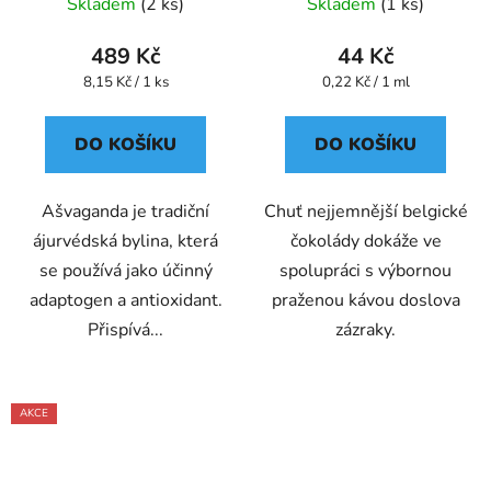
kapsle 60 ks
Oxalis
Skladem
(2 ks)
Skladem
(1 ks)
489 Kč
44 Kč
Měrná
Měrná
8,15 Kč / 1 ks
0,22 Kč / 1 ml
cena:
cena:
DO KOŠÍKU
DO KOŠÍKU
Ašvaganda je tradiční
Chuť nejjemnější belgické
ájurvédská bylina, která
čokolády dokáže ve
se používá jako účinný
spolupráci s výbornou
adaptogen a antioxidant.
praženou kávou doslova
Přispívá...
zázraky.
AKCE