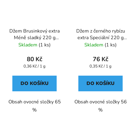
Džem Brusinkový extra
Džem z černého rybízu
Méně sladký 220 g
extra Speciální 220 g
GREŠÍK
GREŠÍK
Skladem
(1 ks)
Skladem
(1 ks)
80 Kč
76 Kč
Měrná
Měrná
0,36 Kč / 1 g
0,35 Kč / 1 g
cena:
cena:
DO KOŠÍKU
DO KOŠÍKU
Obsah ovocné složky 65
Obsah ovocné složky 56
%
%