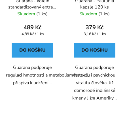
Guarana - kofein
Guarana - Paullinia
standardizovaný extrakt
kapsle 120 ks
kapsle 100 ks
Skladem
(1 ks)
Skladem
(1 ks)
489 Kč
379 Kč
Měrná
Měrná
4,89 Kč / 1 ks
3,16 Kč / 1 ks
cena:
cena:
DO KOŠÍKU
DO KOŠÍKU
Guarana podporuje
Guarana podporuje
regulaci hmotnosti a metabolismus tuků,
fyzickou i psychickou
přispívá k udržení...
vitalitu člověka. Již
domorodé indiánské
kmeny Jižní Ameriky...