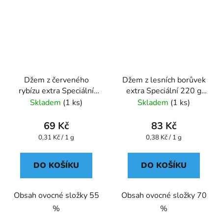
Džem z červeného
Džem z lesních borůvek
rybízu extra Speciální
extra Speciální 220 g
220 g GREŠÍK
GREŠÍK
Skladem
(1 ks)
Skladem
(1 ks)
69 Kč
83 Kč
Měrná
Měrná
0,31 Kč / 1 g
0,38 Kč / 1 g
cena:
cena:
DO KOŠÍKU
DO KOŠÍKU
Obsah ovocné složky 55
Obsah ovocné složky 70
%
%