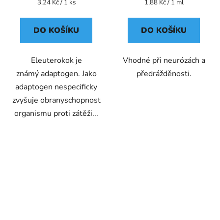
Měrná
Měrná
3,24 Kč / 1 ks
1,88 Kč / 1 ml
cena:
cena:
DO KOŠÍKU
DO KOŠÍKU
Eleuterokok je
Vhodné při neurózách a
známý adaptogen. Jako
předrážděnosti.
adaptogen nespecificky
zvyšuje obranyschopnost
organismu proti zátěži...