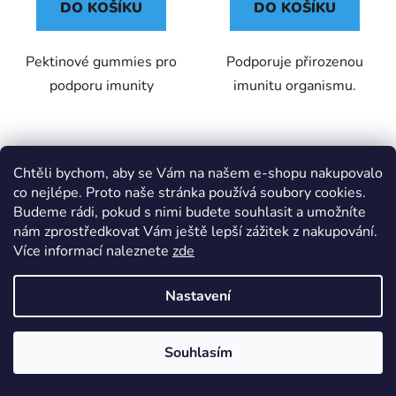
DO KOŠÍKU
DO KOŠÍKU
Pektinové gummies pro
Podporuje přirozenou
podporu imunity
imunitu organismu.
Chtěli bychom, aby se Vám na našem e-shopu nakupovalo
co nejlépe. Proto naše stránka používá soubory cookies.
Budeme rádi, pokud s nimi budete souhlasit a umožníte
nám zprostředkovat Vám ještě lepší zážitek z nakupování.
Více informací naleznete
zde
Nastavení
IQ Brain Booster kapsle
Jetel červený květ kapky
100 ks
50 ml GREŠÍK-Z-35%
líh, Bylinné kapky
Skladem
(2 ks)
Skladem
(1 ks)
Souhlasím
Doprava zdarma nad 1500 Kč
439 Kč
94 Kč