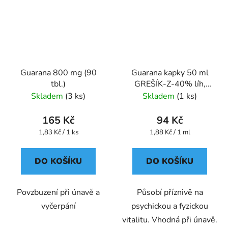
Guarana 800 mg (90
Guarana kapky 50 ml
tbl.)
GREŠÍK-Z-40% líh,
Bylinné kapky
Skladem
(3 ks)
Skladem
(1 ks)
165 Kč
94 Kč
Měrná
Měrná
1,83 Kč / 1 ks
1,88 Kč / 1 ml
cena:
cena:
DO KOŠÍKU
DO KOŠÍKU
Povzbuzení při únavě a
Působí příznivě na
vyčerpání
psychickou a fyzickou
vitalitu. Vhodná při únavě.