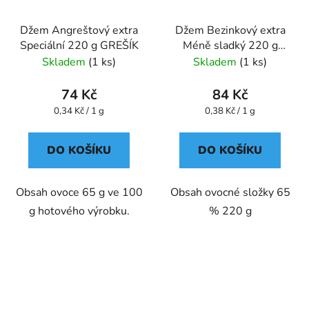
Džem Angreštový extra
Džem Bezinkový extra
Speciální 220 g GREŠÍK
Méně sladký 220 g
GREŠÍK
Skladem
(1 ks)
Skladem
(1 ks)
74 Kč
84 Kč
Měrná
Měrná
0,34 Kč / 1 g
0,38 Kč / 1 g
cena:
cena:
DO KOŠÍKU
DO KOŠÍKU
Obsah ovoce 65 g ve 100
Obsah ovocné složky 65
g hotového výrobku.
% 220 g