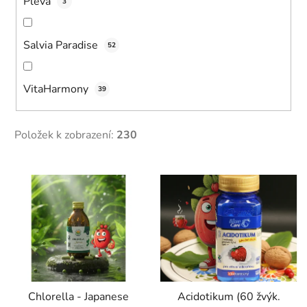
Pleva
3
Salvia Paradise
52
VitaHarmony
39
Položek k zobrazení:
230
V
ý
p
i
s
p
r
Chlorella - Japanese
Acidotikum (60 žvýk.
o