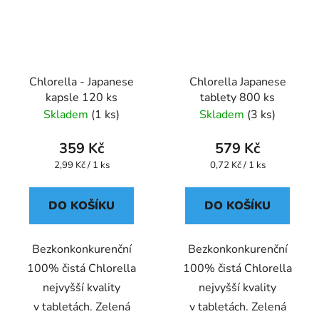
Chlorella - Japanese
Chlorella Japanese
kapsle 120 ks
tablety 800 ks
Skladem
(1 ks)
Skladem
(3 ks)
359 Kč
579 Kč
Měrná
Měrná
2,99 Kč / 1 ks
0,72 Kč / 1 ks
cena:
cena:
DO KOŠÍKU
DO KOŠÍKU
Bezkonkonkurenční
Bezkonkonkurenční
100% čistá Chlorella
100% čistá Chlorella
nejvyšší kvality
nejvyšší kvality
v tabletách. Zelená
v tabletách. Zelená