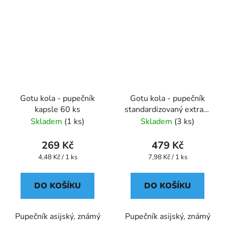
Gotu kola - pupečník
Gotu kola - pupečník
kapsle 60 ks
standardizovaný extrakt
kapsle 60 ks
Skladem
(1 ks)
Skladem
(3 ks)
269 Kč
479 Kč
Měrná
Měrná
4,48 Kč / 1 ks
7,98 Kč / 1 ks
cena:
cena:
DO KOŠÍKU
DO KOŠÍKU
Pupečník asijský, známý
Pupečník asijský, známý