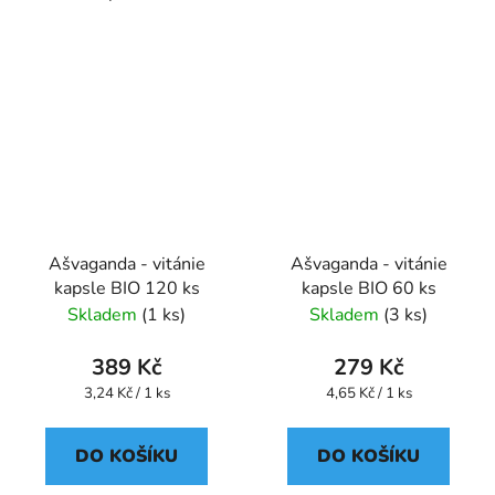
Ašvaganda - vitánie
Ašvaganda - vitánie
kapsle BIO 120 ks
kapsle BIO 60 ks
Skladem
(1 ks)
Skladem
(3 ks)
389 Kč
279 Kč
Měrná
Měrná
3,24 Kč / 1 ks
4,65 Kč / 1 ks
cena:
cena:
DO KOŠÍKU
DO KOŠÍKU