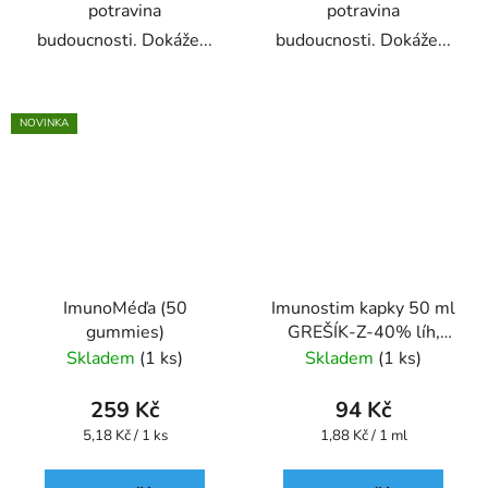
potravina
potravina
budoucnosti. Dokáže...
budoucnosti. Dokáže...
NOVINKA
ImunoMéďa (50
Imunostim kapky 50 ml
gummies)
GREŠÍK-Z-40% líh,
Devatero bylin kapky
Skladem
(1 ks)
Skladem
(1 ks)
259 Kč
94 Kč
Měrná
Měrná
5,18 Kč / 1 ks
1,88 Kč / 1 ml
cena:
cena: