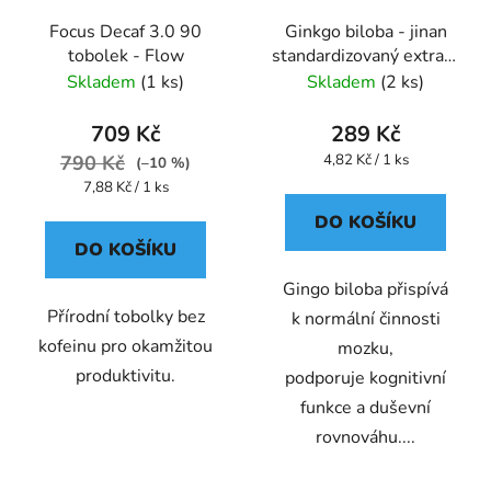
Focus Decaf 3.0 90
Ginkgo biloba - jinan
tobolek - Flow
standardizovaný extrakt
kapsle 60 ks
Skladem
(1 ks)
Skladem
(2 ks)
709 Kč
289 Kč
Měrná
790 Kč
4,82 Kč / 1 ks
(–10 %)
cena:
Měrná
7,88 Kč / 1 ks
cena:
DO KOŠÍKU
DO KOŠÍKU
Gingo biloba přispívá
Přírodní tobolky bez
k normální činnosti
kofeinu pro okamžitou
mozku,
produktivitu.
podporuje kognitivní
funkce a duševní
rovnováhu....