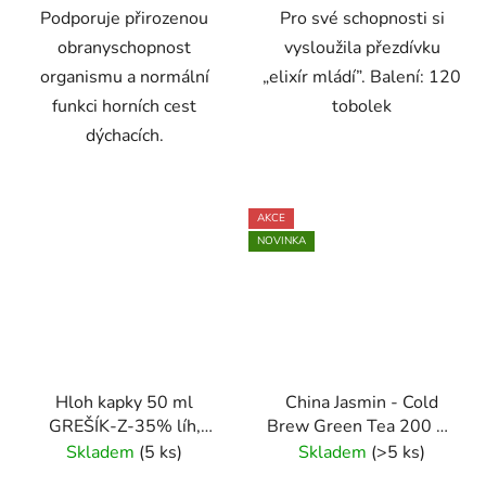
Podporuje přirozenou
Pro své schopnosti si
obranyschopnost
vysloužila přezdívku
organismu a normální
„elixír mládí”. Balení: 120
funkci horních cest
tobolek
dýchacích.
AKCE
NOVINKA
Hloh kapky 50 ml
China Jasmin - Cold
GREŠÍK-Z-35% líh,
Brew Green Tea 200 ml
Bylinné kapky
- Oxalis
Skladem
(5 ks)
Skladem
(>5 ks)