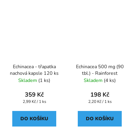
Echinacea - třapatka
Echinacea 500 mg (90
nachová kapsle 120 ks
tbl.) - Rainforest
Skladem
(1 ks)
Skladem
(4 ks)
359 Kč
198 Kč
Měrná
Měrná
2,99 Kč / 1 ks
2,20 Kč / 1 ks
cena:
cena:
DO KOŠÍKU
DO KOŠÍKU