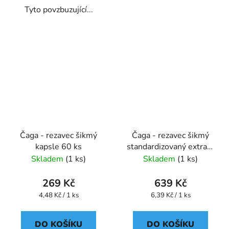
Tyto povzbuzující...
Čaga - rezavec šikmý
Čaga - rezavec šikmý
kapsle 60 ks
standardizovaný extrakt
kapsle 100 ks
Skladem
(1 ks)
Skladem
(1 ks)
269 Kč
639 Kč
Měrná
Měrná
4,48 Kč / 1 ks
6,39 Kč / 1 ks
cena:
cena:
DO KOŠÍKU
DO KOŠÍKU