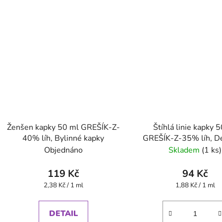
Ženšen kapky 50 ml GREŠÍK-Z-
Štíhlá linie kapky 
40% líh, Bylinné kapky
GREŠÍK-Z-35% líh, D
bylin kapky
Objednáno
Skladem
(1 ks)
119 Kč
94 Kč
Měrná
Měrná
2,38 Kč / 1 ml
1,88 Kč / 1 ml
cena:
cena:
DETAIL