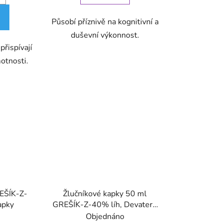
Působí příznivě na kognitivní a
duševní výkonnost.
přispívají
otnosti.
REŠÍK-Z-
Žlučníkové kapky 50 ml
apky
GREŠÍK-Z-40% líh, Devatero
bylin kapky
Objednáno