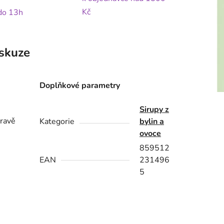
Kč
 do 13h
skuze
Doplňkové parametry
Sirupy z
pravě
Kategorie
bylin a
ovoce
859512
EAN
231496
5