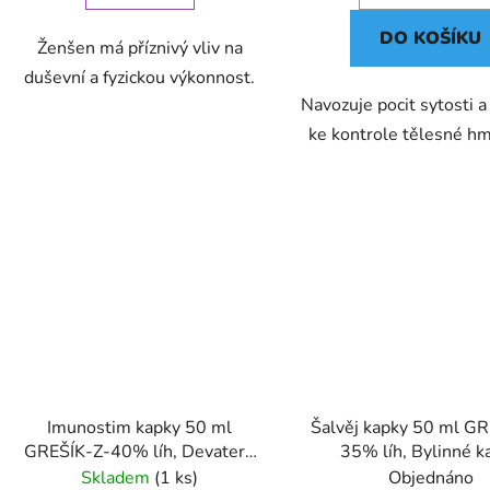
DO KOŠÍKU
Ženšen má příznivý vliv na
duševní a fyzickou výkonnost.
Navozuje pocit sytosti a 
ke kontrole tělesné hm
Imunostim kapky 50 ml
Šalvěj kapky 50 ml G
GREŠÍK-Z-40% líh, Devatero
35% líh, Bylinné k
bylin kapky
Skladem
(1 ks)
Objednáno