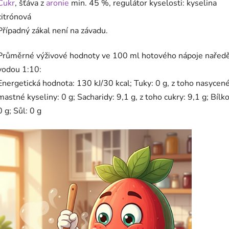
Cukr
,
šťáva z
aronie
min. 45 %, regulátor kyselosti: kyselina
citrónová
Případný zákal není na závadu.
Průměrné výživové hodnoty ve 100 ml hotového nápoje nařed
vodou 1:10:
Energetická hodnota: 130 kJ/30 kcal; Tuky: 0 g, z toho nasycen
mastné kyseliny: 0 g; Sacharidy: 9,1 g, z toho cukry: 9,1 g; Bílko
0 g; Sůl: 0 g