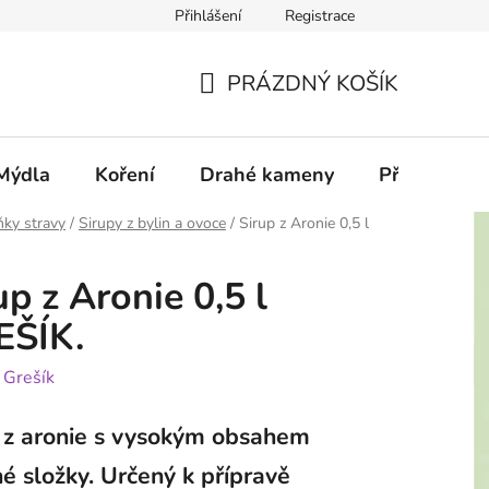
Přihlášení
Registrace
PRÁZDNÝ KOŠÍK
NÁKUPNÍ
KOŠÍK
Mýdla
Koření
Drahé kameny
Příslušenstv
ky stravy
/
Sirupy z bylin a ovoce
/
Sirup z Aronie 0,5 l
up z Aronie 0,5 l
EŠÍK.
:
Grešík
 z aronie s vysokým obsahem
é složky. Určený k přípravě