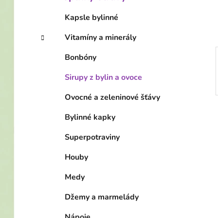
í
p
Kapsle bylinné
a
Vitamíny a minerály
n
e
Bonbóny
l
Sirupy z bylin a ovoce
Ovocné a zeleninové šťávy
Bylinné kapky
Superpotraviny
Houby
Medy
Džemy a marmelády
Nápoje