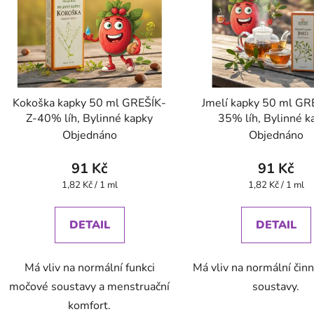
Kokoška kapky 50 ml GREŠÍK-
Jmelí kapky 50 ml GR
Z-40% líh, Bylinné kapky
35% líh, Bylinné k
Objednáno
Objednáno
91 Kč
91 Kč
Měrná
Měrná
1,82 Kč / 1 ml
1,82 Kč / 1 ml
cena:
cena:
DETAIL
DETAIL
Má vliv na normální funkci
Má vliv na normální činn
močové soustavy a menstruační
soustavy.
komfort.