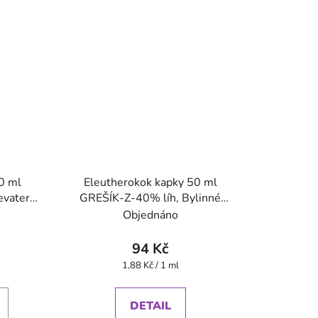
50 ml
Eleutherokok kapky 50 ml
evatero
GREŠÍK-Z-40% líh, Bylinné
kapky
Objednáno
94 Kč
Měrná
1,88 Kč / 1 ml
cena:
DETAIL