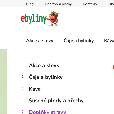
Přejít
Blog
Dopravy a platby
Kontakty
Ob
na
obsah
Akce a slevy
Čaje a bylinky
Káv
P
K
Přeskočit
Akce a slevy
a
kategorie
o
t
s
Čaje a bylinky
e
t
g
r
Káva
o
a
r
Sušené plody a ořechy
i
n
e
n
Doplňky stravy