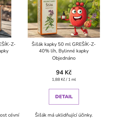
EŠÍK-Z-
Šišák kapky 50 ml GREŠÍK-Z-
apky
40% líh, Bylinné kapky
Objednáno
94 Kč
Měrná
1,88 Kč / 1 ml
cena:
DETAIL
ost cévní
Šišák má uklidňující účinky.