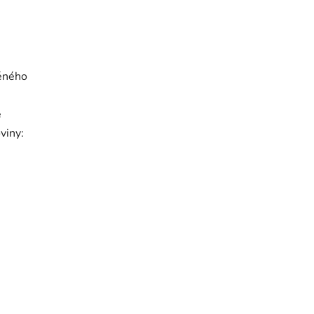
ěného
é
viny: