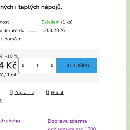
ných i teplých nápojů.
nost
Skladem
(1 ks)
 doručit do:
10.8.2026
ti doručení
č
–10 %
4 Kč
DO KOŠÍKU
 cena:
č / 1 ml
Zeptat se
Hlídat
t
 druhého
Doprava zdarma
k objednávce nad 1500