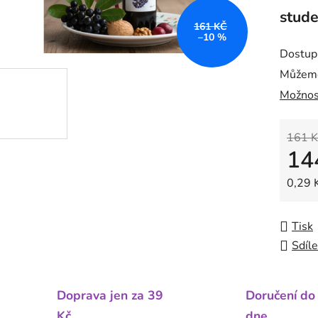
stude
161 KČ
–10 %
Dostup
Můžeme
Možnos
161 K
14
Měrná
0,29 K
Tisk
Sdíle
Doprava jen za 39
Doručení do
Kč
dne