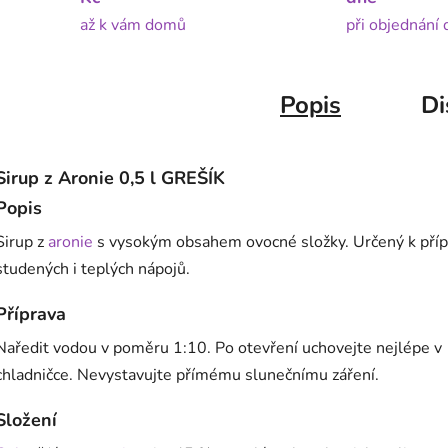
až k vám domů
při objednání
Popis
Di
Sirup z Aronie 0,5 l GREŠÍK
Popis
Sirup z
aronie
s vysokým obsahem ovocné složky. Určený k pří
studených i teplých nápojů.
Příprava
Naředit vodou v poměru 1:10. Po otevření uchovejte nejlépe v
chladničce. Nevystavujte přímému slunečnímu záření.
Složení