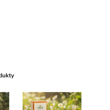
odukty