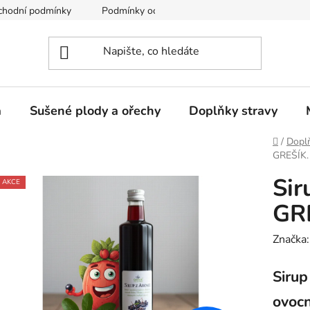
chodní podmínky
Podmínky ochrany osobních údajů
a
Sušené plody a ořechy
Doplňky stravy
Domů
/
Doplň
GREŠÍK.
Sir
AKCE
GR
Značka
Sirup
ovocn