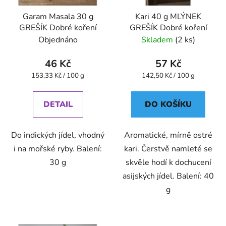
Garam Masala 30 g
Kari 40 g MLÝNEK
GREŠÍK Dobré koření
GREŠÍK Dobré koření
Objednáno
Skladem
(2 ks)
46 Kč
57 Kč
Měrná
Měrná
153,33 Kč / 100 g
142,50 Kč / 100 g
cena:
cena:
DETAIL
DO KOŠÍKU
Do indických jídel, vhodný
Aromatické, mírně ostré
i na mořské ryby. Balení:
kari. Čerstvě namleté se
30 g
skvěle hodí k dochucení
asijských jídel. Balení: 40
g