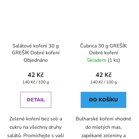
Salátové koření 30 g
Čubrica 30 g GREŠÍK
GREŠÍK Dobré koření
Dobré koření
Objednáno
Skladem
(1 ks)
42 Kč
42 Kč
Měrná
Měrná
140 Kč / 100 g
140 Kč / 100 g
cena:
cena:
DETAIL
DO KOŠÍKU
Zelené koření bez soli a
Bulharské koření vhodné
cukru na všechny druhy
do mletých mas,
salátů. Promíchejte s vaší
zapékané zeleniny a