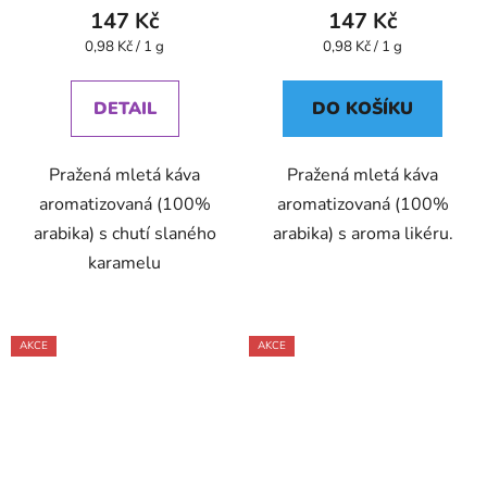
147 Kč
147 Kč
Měrná
Měrná
0,98 Kč / 1 g
0,98 Kč / 1 g
cena:
cena:
DETAIL
DO KOŠÍKU
Pražená mletá káva
Pražená mletá káva
aromatizovaná (100%
aromatizovaná (100%
arabika) s chutí slaného
arabika) s aroma likéru.
karamelu
AKCE
AKCE