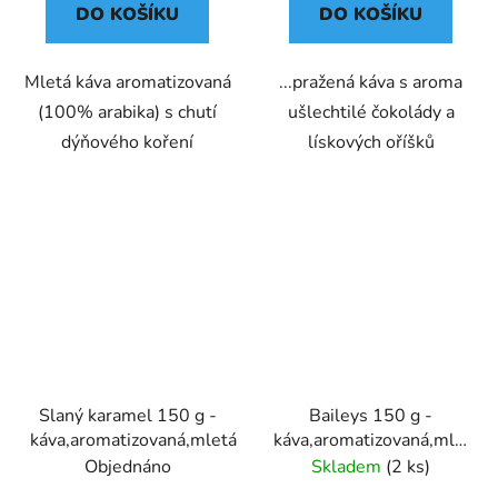
DO KOŠÍKU
DO KOŠÍKU
Mletá káva aromatizovaná
...pražená káva s aroma
(100% arabika) s chutí
ušlechtilé čokolády a
dýňového koření
lískových oříšků
Slaný karamel 150 g -
Baileys 150 g -
káva,aromatizovaná,mletá
káva,aromatizovaná,mletá
- Oxalis
Objednáno
Skladem
(2 ks)