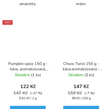
amaretta.
malin.
AKCE
Pumpkin spice 150 g -
Choco Twist 150 g -
káva, aromatizovaná,
káva,aromatizovaná -
mletá - Oxalis
Oxalis
Skladem
(1 ks)
Skladem
(3 ks)
122 Kč
147 Kč
147 Kč
159 Kč
(–17 %)
(–7 %)
Měrná
Měrná
0,81 Kč / 1 g
98 Kč / 100 g
cena:
cena: