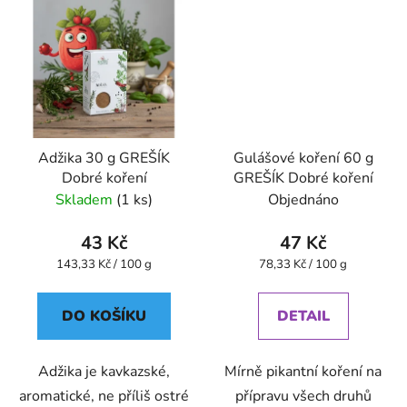
Adžika 30 g GREŠÍK
Gulášové koření 60 g
Dobré koření
GREŠÍK Dobré koření
Skladem
(1 ks)
Objednáno
43 Kč
47 Kč
Měrná
Měrná
143,33 Kč / 100 g
78,33 Kč / 100 g
cena:
cena:
DO KOŠÍKU
DETAIL
Adžika je kavkazské,
Mírně pikantní koření na
aromatické, ne příliš ostré
přípravu všech druhů