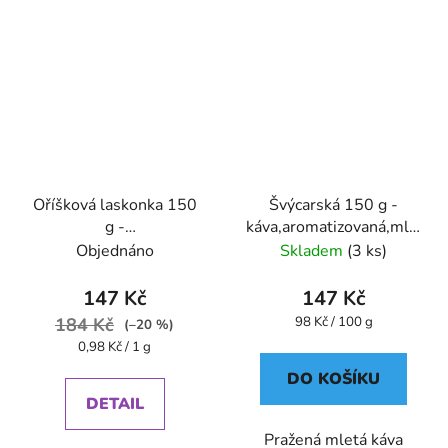
Oříšková laskonka 150
Švýcarská 150 g -
g -
káva,aromatizovaná,mletá
káva,aromatizovaná,mletá
- Oxalis
Objednáno
Skladem
(3 ks)
147 Kč
147 Kč
Měrná
184 Kč
98 Kč / 100 g
(–20 %)
cena:
Měrná
0,98 Kč / 1 g
cena:
DO KOŠÍKU
DETAIL
Pražená mletá káva