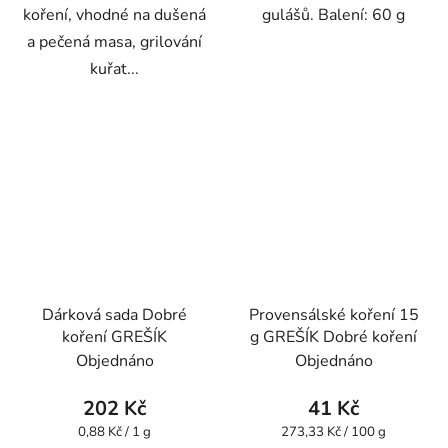
koření, vhodné na dušená
gulášů. Balení: 60 g
a pečená masa, grilování
kuřat...
Dárková sada Dobré
Provensálské koření 15
koření GREŠÍK
g GREŠÍK Dobré koření
Objednáno
Objednáno
202 Kč
41 Kč
Měrná
Měrná
0,88 Kč / 1 g
273,33 Kč / 100 g