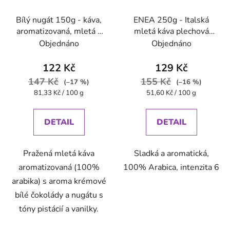
Bílý nugát 150g - káva,
ENEA 250g - Italská
aromatizovaná, mletá -
mletá káva plechová
Oxalis
dóza Caffe Pompeii
Objednáno
Objednáno
122 Kč
129 Kč
147 Kč
155 Kč
(–17 %)
(–16 %)
Měrná
Měrná
81,33 Kč / 100 g
51,60 Kč / 100 g
cena:
cena:
DETAIL
DETAIL
Pražená mletá káva
Sladká a aromatická,
aromatizovaná (100%
100% Arabica, intenzita 6
arabika) s aroma krémové
bílé čokolády a nugátu s
tóny pistácií a vanilky.