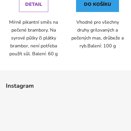
DETAIL
DO KOŠÍKU
Mírně pikantní směs na
Vhodné pro všechny
pečené brambory. Na
druhy grilovaných a
syrové půlky či plátky
pečených mas, drůbeže a
brambor, není potřeba
ryb.Balení: 100 g
použít sůl. Balení: 60 g
Z
á
Instagram
p
a
t
í