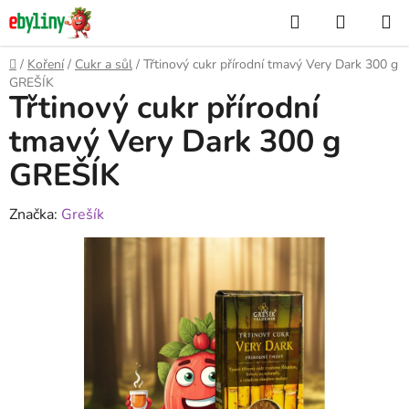
Přejít
Hledat
NÁKUP
na
KOŠÍK
obsah
Domů
/
Koření
/
Cukr a sůl
/
Třtinový cukr přírodní tmavý Very Dark 300 g
GREŠÍK
Třtinový cukr přírodní
tmavý Very Dark 300 g
GREŠÍK
Značka:
Grešík