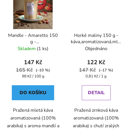
Mandle - Amaretto 150
Horké maliny 150 g -
g -
káva,aromatizovaná,mletá
káva,aromatizovaná,mletá
- Oxalis
Skladem
(1 ks)
Objednáno
- Oxalis
147 Kč
122 Kč
165 Kč
147 Kč
(–10 %)
(–17 %)
Měrná
Měrná
98 Kč / 100 g
0,81 Kč / 1 g
cena:
cena:
DO KOŠÍKU
DETAIL
Pražená mletá káva
Pražená zrnková káva
aromatizovaná (100%
aromatizovaná (100%
arabika) s aroma mandlí a
arabika) s chutí zralých