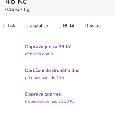
48 Kč
Měrná cena:
0,16 Kč / 1 g
Tisk
Zeptat se
Hlídat
Sdílet
Doprava jen za 39 Kč
až k vám domů
Doručení do druhého dne
při objednání do 13h
Doprava zdarma
k objednávce nad 1500 Kč