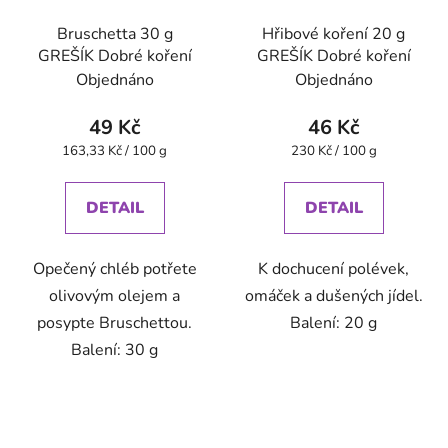
Bruschetta 30 g
Hřibové koření 20 g
GREŠÍK Dobré koření
GREŠÍK Dobré koření
Objednáno
Objednáno
49 Kč
46 Kč
Měrná
Měrná
163,33 Kč / 100 g
230 Kč / 100 g
cena:
cena:
DETAIL
DETAIL
Opečený chléb potřete
K dochucení polévek,
olivovým olejem a
omáček a dušených jídel.
posypte Bruschettou.
Balení: 20 g
Balení: 30 g