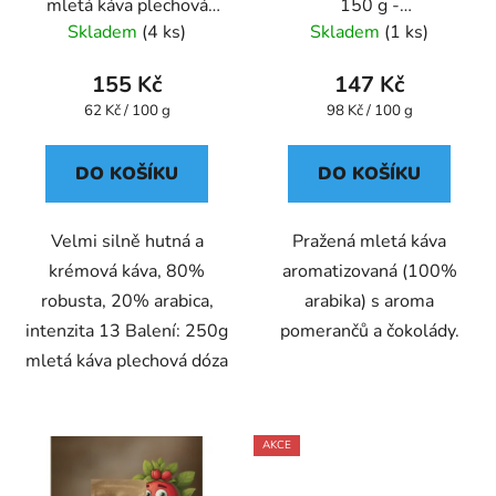
mletá káva plechová
150 g -
dóza Caffe Pompeii
káva,aromatizovaná,mletá
Skladem
(4 ks)
Skladem
(1 ks)
- Oxalis
155 Kč
147 Kč
Měrná
Měrná
62 Kč / 100 g
98 Kč / 100 g
cena:
cena:
DO KOŠÍKU
DO KOŠÍKU
Velmi silně hutná a
Pražená mletá káva
krémová káva, 80%
aromatizovaná (100%
robusta, 20% arabica,
arabika) s aroma
intenzita 13 Balení: 250g
pomerančů a čokolády.
mletá káva plechová dóza
AKCE