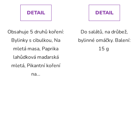
cena:
cena:
DETAIL
DETAIL
Obsahuje 5 druhů koření:
Do salátů, na drůbež,
Bylinky s cibulkou, Na
bylinné omáčky. Balení:
mletá masa, Paprika
15 g
lahůdková maďarská
mletá, Pikantní koření
na...