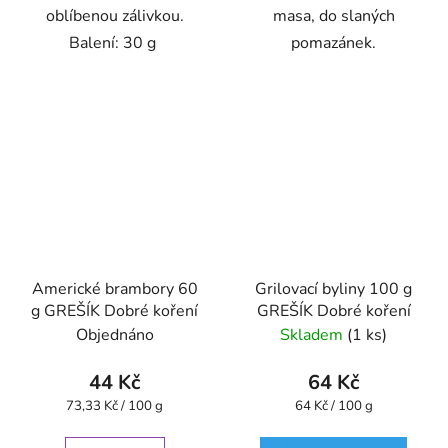
oblíbenou zálivkou.
masa, do slaných
Balení: 30 g
pomazánek.
Americké brambory 60
Grilovací byliny 100 g
g GREŠÍK Dobré koření
GREŠÍK Dobré koření
Objednáno
Skladem
(1 ks)
44 Kč
64 Kč
Měrná
Měrná
73,33 Kč / 100 g
64 Kč / 100 g
cena:
cena: