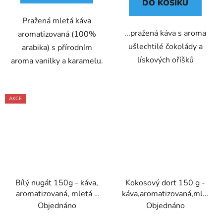
DO KOŠÍKU
Pražená mletá káva
...pražená káva s aroma
aromatizovaná (100%
ušlechtilé čokolády a
arabika) s přírodním
lískových oříšků
aroma vanilky a karamelu.
AKCE
Bílý nugát 150g - káva,
Kokosový dort 150 g -
aromatizovaná, mletá -
káva,aromatizovaná,mletá
Oxalis
- Oxalis
Objednáno
Objednáno