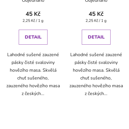
Objednáno
Objednáno
45 Kč
45 Kč
Měrná
Měrná
2,25 Kč / 1 g
2,25 Kč / 1 g
cena:
cena:
DETAIL
DETAIL
Lahodné sušené zauzené
Lahodné sušené zauzené
pásky čisté svaloviny
pásky čisté svaloviny
hovězího masa. Skvělá
hovězího masa. Skvělá
chuť sušeného,
chuť sušeného,
zauzeného hovězího masa
zauzeného hovězího masa
z českých...
z českých...