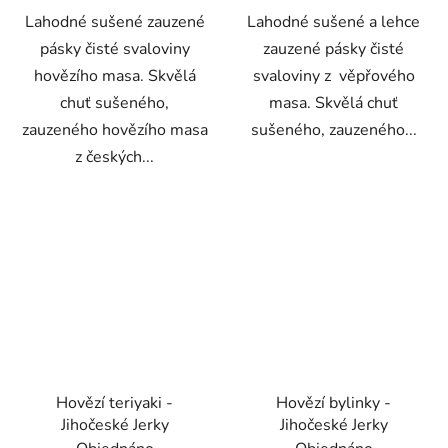
Lahodné sušené zauzené
Lahodné sušené a lehce
pásky čisté svaloviny
zauzené pásky čisté
hovězího masa. Skvělá
svaloviny z věpřového
chuť sušeného,
masa. Skvělá chuť
zauzeného hovězího masa
sušeného, zauzeného...
z českých...
Hovězí teriyaki -
Hovězí bylinky -
Jihočeské Jerky
Jihočeské Jerky