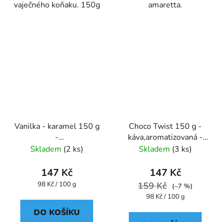
vaječného koňaku. 150g
amaretta.
Vanilka - karamel 150 g
Choco Twist 150 g -
-
káva,aromatizovaná -
káva,aromatizovaná,mletá
Oxalis
Skladem
(2 ks)
Skladem
(3 ks)
- Oxalis
147 Kč
147 Kč
Měrná
98 Kč / 100 g
159 Kč
(–7 %)
cena:
Měrná
98 Kč / 100 g
cena:
DO KOŠÍKU