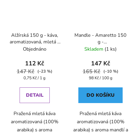
Alžírská 150 g - káva,
Mandle - Amaretto 150
aromatizovaná, mletá -
g -
Oxalis
káva,aromatizovaná,mletá
Objednáno
Skladem
(1 ks)
- Oxalis
112 Kč
147 Kč
147 Kč
165 Kč
(–23 %)
(–10 %)
Měrná
Měrná
0,75 Kč / 1 g
98 Kč / 100 g
cena:
cena:
DETAIL
DO KOŠÍKU
Pražená mletá káva
Pražená mletá káva
aromatizovaná (100%
aromatizovaná (100%
arabika) s aroma
arabika) s aroma mandlí a