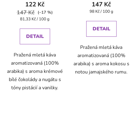
122 Kč
147 Kč
Měrná
147 Kč
98 Kč / 100 g
(–17 %)
cena:
Měrná
81,33 Kč / 100 g
cena:
DETAIL
DETAIL
Pražená mletá káva
Pražená mletá káva
aromatizovaná (100%
aromatizovaná (100%
arabika) s aroma kokosu s
arabika) s aroma krémové
notou jamajského rumu.
bílé čokolády a nugátu s
tóny pistácií a vanilky.