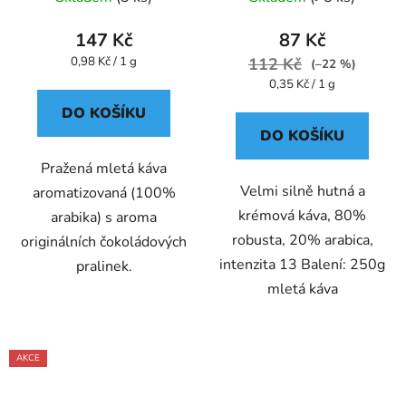
- Oxalis
147 Kč
87 Kč
Měrná
0,98 Kč / 1 g
112 Kč
(–22 %)
cena:
Měrná
0,35 Kč / 1 g
cena:
DO KOŠÍKU
DO KOŠÍKU
Pražená mletá káva
Velmi silně hutná a
aromatizovaná (100%
krémová káva, 80%
arabika) s aroma
robusta, 20% arabica,
originálních čokoládových
intenzita 13 Balení: 250g
pralinek.
mletá káva
AKCE