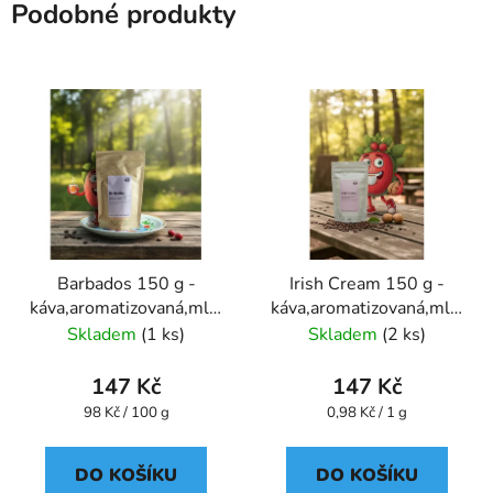
Podobné produkty
Barbados 150 g -
Irish Cream 150 g -
káva,aromatizovaná,mletá
káva,aromatizovaná,mletá
- Oxalis
- Oxalis
Skladem
(1 ks)
Skladem
(2 ks)
147 Kč
147 Kč
Měrná
Měrná
98 Kč / 100 g
0,98 Kč / 1 g
cena:
cena:
DO KOŠÍKU
DO KOŠÍKU