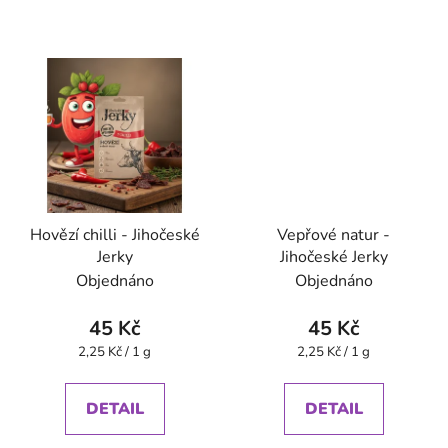
Hovězí chilli - Jihočeské
Vepřové natur -
Jerky
Jihočeské Jerky
Objednáno
Objednáno
45 Kč
45 Kč
Měrná
Měrná
2,25 Kč / 1 g
2,25 Kč / 1 g
cena:
cena:
DETAIL
DETAIL