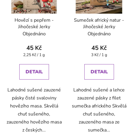
Hovězí s pepřem -
Sumeček africký natur -
Jihočeské Jerky
Jihočeské Jerky
Objednáno
Objednáno
45 Kč
45 Kč
Měrná
Měrná
2,25 Kč / 1 g
3 Kč / 1 g
cena:
cena:
DETAIL
DETAIL
Lahodné sušené zauzené
Lahodné sušené a lehce
pásky čisté svaloviny
zauzené pásky z filet
hovězího masa. Skvělá
sumečka afrického Skvělá
chuť sušeného,
chuť sušeného,
zauzeného hovězího masa
zauzeného masa ze
z českých...
sumečka...