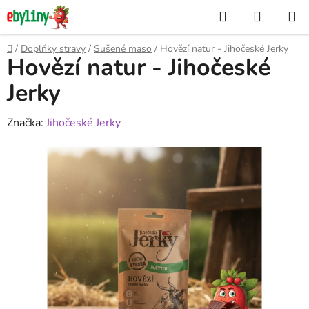
Přejít
Hledat
NÁKUP
na
KOŠÍK
obsah
Domů
/
Doplňky stravy
/
Sušené maso
/
Hovězí natur - Jihočeské Jerky
Hovězí natur - Jihočeské
Jerky
Značka:
Jihočeské Jerky