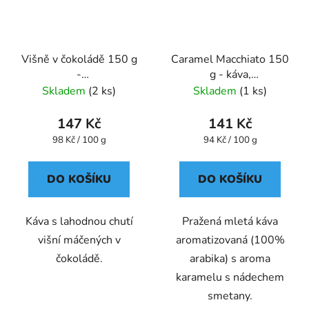
Višně v čokoládě 150 g
Caramel Macchiato 150
-
g - káva,
káva,aromatizovaná,mletá
aromatizovaná,mletá -
Skladem
(2 ks)
Skladem
(1 ks)
- Oxalis
Oxalis
147 Kč
141 Kč
Měrná
Měrná
98 Kč / 100 g
94 Kč / 100 g
cena:
cena:
DO KOŠÍKU
DO KOŠÍKU
Káva s lahodnou chutí
Pražená mletá káva
višní máčených v
aromatizovaná (100%
čokoládě.
arabika) s aroma
karamelu s nádechem
smetany.