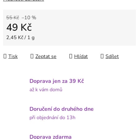
55 Kč
–10 %
49 Kč
Měrná cena:
2,45 Kč / 1 g
Tisk
Zeptat se
Hlídat
Sdílet
Doprava jen za 39 Kč
až k vám domů
Doručení do druhého dne
při objednání do 13h
Doprava zdarma