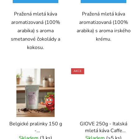
Pražená mletá káva
Pražená mletá káva
aromatizovaná (100%
aromatizovaná (100%
arabika) s aroma
arabika) s aroma irského
smetanové čokolády a
krému.
kokosu.
AKCE
Belgické pralinky 150 g
GIOVE 250g - Italská
-
mletá káva Caffe
káva,aromatizovaná,mletá
Pompeii
Skladem
(3 ks)
Skladem
(>5 ks)