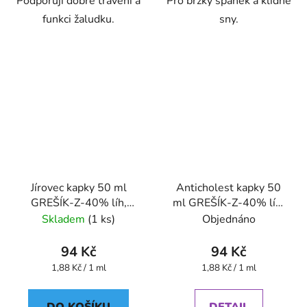
Podporují dobré trávení a
Pro brzký spánek a klidné
funkci žaludku.
sny.
Jírovec kapky 50 ml
Anticholest kapky 50
GREŠÍK-Z-40% líh,
ml GREŠÍK-Z-40% líh,
Bylinné kapky
Devatero bylin kapky
Skladem
(1 ks)
Objednáno
94 Kč
94 Kč
Měrná
Měrná
1,88 Kč / 1 ml
1,88 Kč / 1 ml
cena:
cena:
DO KOŠÍKU
DETAIL