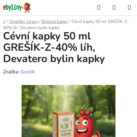
Přejít
Hledat
NÁKUP
na
KOŠÍK
obsah
Domů
/
Doplňky stravy
/
Bylinné kapky
/
Cévní kapky 50 ml GREŠÍK-Z-
40% líh, Devatero bylin kapky
Cévní kapky 50 ml
GREŠÍK-Z-40% líh,
Devatero bylin kapky
Značka:
Grešík