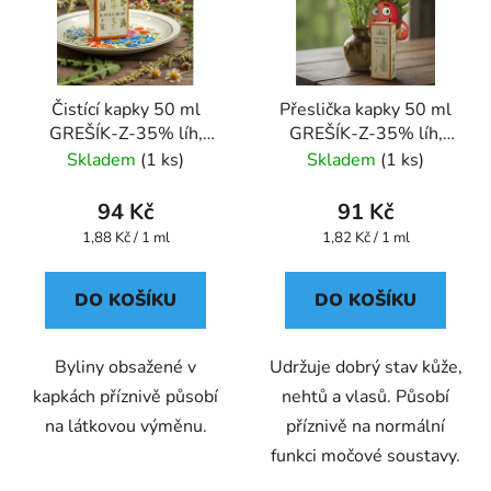
Čistící kapky 50 ml
Přeslička kapky 50 ml
GREŠÍK-Z-35% líh,
GREŠÍK-Z-35% líh,
Devatero bylin kapky
Bylinné kapky
Skladem
(1 ks)
Skladem
(1 ks)
94 Kč
91 Kč
Měrná
Měrná
1,88 Kč / 1 ml
1,82 Kč / 1 ml
cena:
cena:
DO KOŠÍKU
DO KOŠÍKU
Byliny obsažené v
Udržuje dobrý stav kůže,
kapkách příznivě působí
nehtů a vlasů. Působí
na látkovou výměnu.
příznivě na normální
funkci močové soustavy.