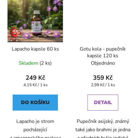
Lapacho kapsle 60 ks
Gotu kola - pupečník
kapsle 120 ks
Skladem
(2 ks)
Objednáno
249 Kč
359 Kč
Měrná
Měrná
4,15 Kč / 1 ks
2,99 Kč / 1 ks
cena:
cena:
DO KOŠÍKU
DETAIL
Lapacho je strom
Pupečník asijský, známý
pocházející
také jako brahmi je jedna