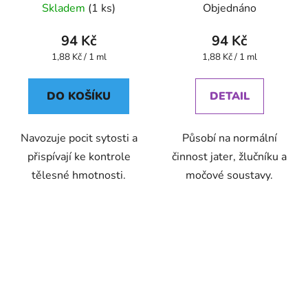
Devatero bylin kapky
Devatero bylin kapky
Skladem
(1 ks)
Objednáno
94 Kč
94 Kč
Měrná
Měrná
1,88 Kč / 1 ml
1,88 Kč / 1 ml
cena:
cena:
DO KOŠÍKU
DETAIL
Navozuje pocit sytosti a
Působí na normální
přispívají ke kontrole
činnost jater, žlučníku a
tělesné hmotnosti.
močové soustavy.