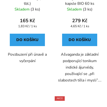
tbl.)
kapsle BIO 60 ks
Skladem
(3 ks)
Skladem
(3 ks)
165 Kč
279 Kč
Měrná
Měrná
1,83 Kč / 1 ks
4,65 Kč / 1 ks
cena:
cena:
DO KOŠÍKU
DO KOŠÍKU
Povzbuzení při únavě a
Ašvaganda je základní
vyčerpání
podporující tonikum
indické ájurvédy,
používající se „při
slabostech těla i mysli”....
AKCE