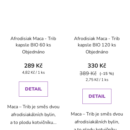
Afrodisiak Maca - Trib
Afrodisiak Maca - Trib
kapsle BIO 60 ks
kapsle BIO 120 ks
Objednáno
Objednáno
289 Kč
330 Kč
Měrná
4,82 Kč / 1 ks
389 Kč
(–15 %)
cena:
Měrná
2,75 Kč / 1 ks
cena:
DETAIL
DETAIL
Maca – Trib je směs dvou
Maca – Trib je směs dvou
afrodisiakálních bylin,
afrodisiakálních bylin,
a to plodu kotvičníku...
a to plodu kotvičníku...