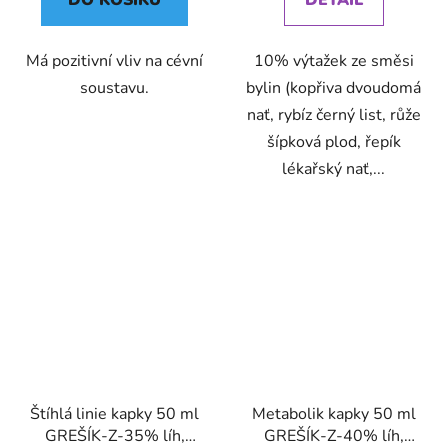
Má pozitivní vliv na cévní
10% výtažek ze směsi
soustavu.
bylin (kopřiva dvoudomá
nať, rybíz černý list, růže
šípková plod, řepík
lékařský nať,...
Štíhlá linie kapky 50 ml
Metabolik kapky 50 ml
GREŠÍK-Z-35% líh,
GREŠÍK-Z-40% líh,