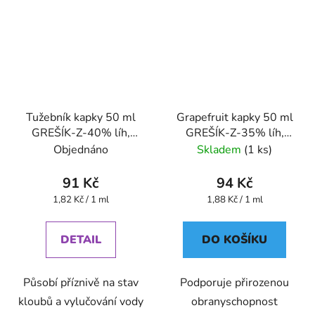
Tužebník kapky 50 ml
Grapefruit kapky 50 ml
GREŠÍK-Z-40% líh,
GREŠÍK-Z-35% líh,
Bylinné kapky
Bylinné kapky
Objednáno
Skladem
(1 ks)
91 Kč
94 Kč
Měrná
Měrná
1,82 Kč / 1 ml
1,88 Kč / 1 ml
cena:
cena:
DETAIL
DO KOŠÍKU
Působí příznivě na stav
Podporuje přirozenou
kloubů a vylučování vody
obranyschopnost