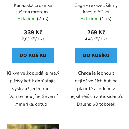
Kanadská brusinka
Čaga - rezavec šikmý
sušená mrazem -
kapsle 60 ks
lyofilizovaná kapsle 120
Skladem
(2 ks)
Skladem
(1 ks)
ks
339 Kč
269 Kč
Měrná
Měrná
2,83 Kč / 1 ks
4,48 Kč / 1 ks
cena:
cena:
DO KOŠÍKU
DO KOŠÍKU
Klikva velkoplodá je malý
Chaga je jednou z
plíživý keřík dorůstající
nejléčivějších hub na
výšky až jeden metr.
planetě a jedním z
Domovinou jí je Severní
nejsilnějších antioxidantů.
Amerika, odtud...
Balení: 60 tobolek