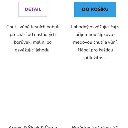
DETAIL
DO KOŠÍKU
Chuť i vůně lesních bobulí
Lahodný osvěžující čaj s
přechází od nasládlých
příjemnou šípkovo-
borůvek, malin, po
medovou chutí a vůní.
osvěžující jahodu.
Nápoj pro každou
příležitost.
Aronie & Šípek & Černý
Borůvkový džbánek 20