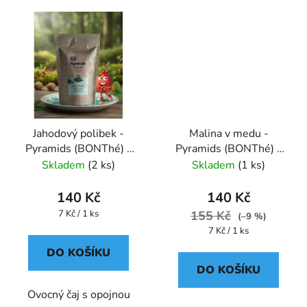
Jahodový polibek -
Malina v medu -
Pyramids (BONThé) -
Pyramids (BONThé) -
Oxalis
Oxalis
Skladem
(2 ks)
Skladem
(1 ks)
140 Kč
140 Kč
Měrná
7 Kč / 1 ks
155 Kč
(–9 %)
cena:
Měrná
7 Kč / 1 ks
cena:
DO KOŠÍKU
DO KOŠÍKU
Ovocný čaj s opojnou