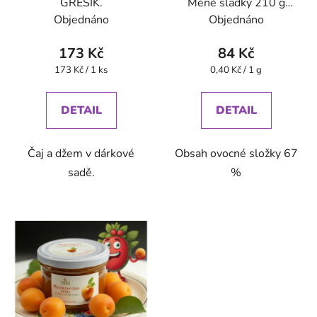
GREŠÍK.
Méně sladký 210 g
GREŠÍK
Objednáno
Objednáno
173 Kč
84 Kč
Měrná
Měrná
173 Kč / 1 ks
0,40 Kč / 1 g
cena:
cena:
DETAIL
DETAIL
Čaj a džem v dárkové
Obsah ovocné složky 67
sadě.
%