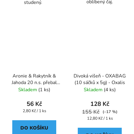
oblíbený čaj.
studený.
Aronie & Rakytník &
Divoká višeň - OXABAG
Jahoda 20 n.s. přebal
(10 sáčků x 5g) - Oxalis
GREŠÍK Ovocný čaj
Skladem
(1 ks)
Skladem
(4 ks)
56 Kč
128 Kč
Měrná
2,80 Kč / 1 ks
155 Kč
(–17 %)
cena:
Měrná
12,80 Kč / 1 ks
cena:
DO KOŠÍKU