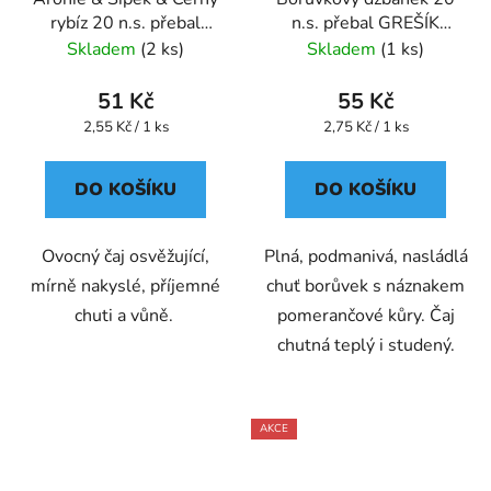
rybíz 20 n.s. přebal
n.s. přebal GREŠÍK
GREŠÍK Ovocný čaj
Ovocný čaj
Skladem
(2 ks)
Skladem
(1 ks)
51 Kč
55 Kč
Měrná
Měrná
2,55 Kč / 1 ks
2,75 Kč / 1 ks
cena:
cena:
DO KOŠÍKU
DO KOŠÍKU
Ovocný čaj osvěžující,
Plná, podmanivá, nasládlá
mírně nakyslé, příjemné
chuť borůvek s náznakem
chuti a vůně.
pomerančové kůry. Čaj
chutná teplý i studený.
AKCE