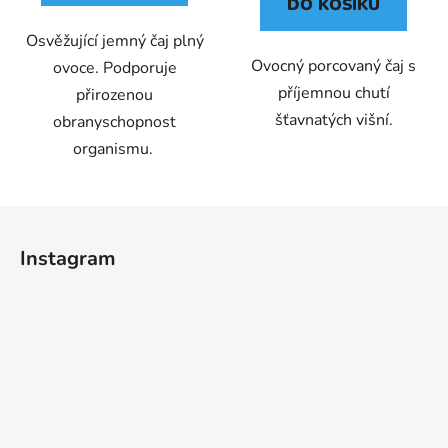
DO KOŠÍKU
Osvěžující jemný čaj plný
Ovocný porcovaný čaj s
ovoce. Podporuje
příjemnou chutí
přirozenou
šťavnatých višní.
obranyschopnost
organismu.
Z
á
Instagram
p
a
t
í