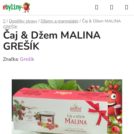
Přejít
Hledat
NÁKUP
na
KOŠÍK
obsah
Domů
/
Doplňky stravy
/
Džemy a marmelády
/
Čaj & Džem MALINA
GREŠÍK
Čaj & Džem MALINA
GREŠÍK
Značka:
Grešík