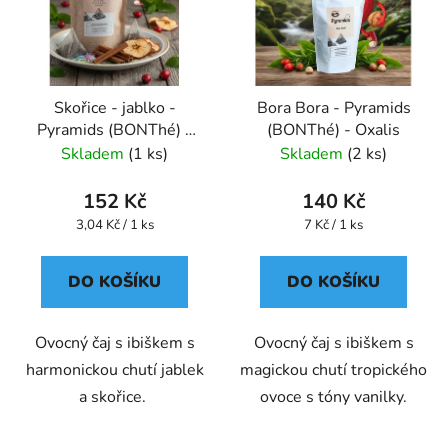
Skořice - jablko -
Bora Bora - Pyramids
Pyramids (BONThé) -
(BONThé) - Oxalis
Oxalis
Skladem
(1 ks)
Skladem
(2 ks)
152 Kč
140 Kč
Měrná
Měrná
3,04 Kč / 1 ks
7 Kč / 1 ks
cena:
cena:
DO KOŠÍKU
DO KOŠÍKU
Ovocný čaj s ibiškem s
Ovocný čaj s ibiškem s
harmonickou chutí jablek
magickou chutí tropického
a skořice.
ovoce s tóny vanilky.