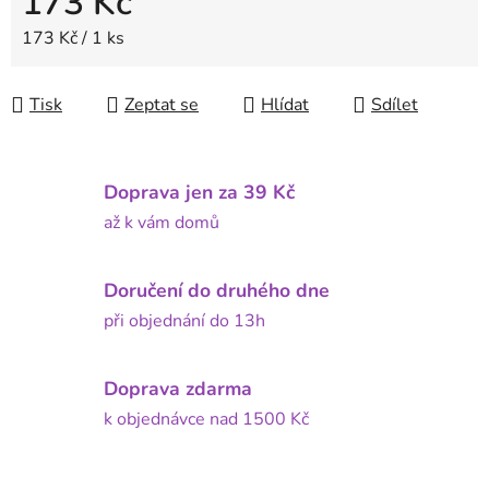
173 Kč
Měrná cena:
173 Kč / 1 ks
Tisk
Zeptat se
Hlídat
Sdílet
Doprava jen za 39 Kč
až k vám domů
Doručení do druhého dne
při objednání do 13h
Doprava zdarma
k objednávce nad 1500 Kč