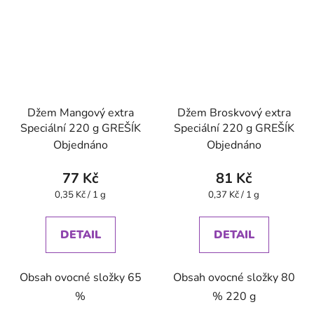
Džem Mangový extra
Džem Broskvový extra
Speciální 220 g GREŠÍK
Speciální 220 g GREŠÍK
Objednáno
Objednáno
77 Kč
81 Kč
Měrná
Měrná
0,35 Kč / 1 g
0,37 Kč / 1 g
cena:
cena:
DETAIL
DETAIL
Obsah ovocné složky 65
Obsah ovocné složky 80
%
% 220 g