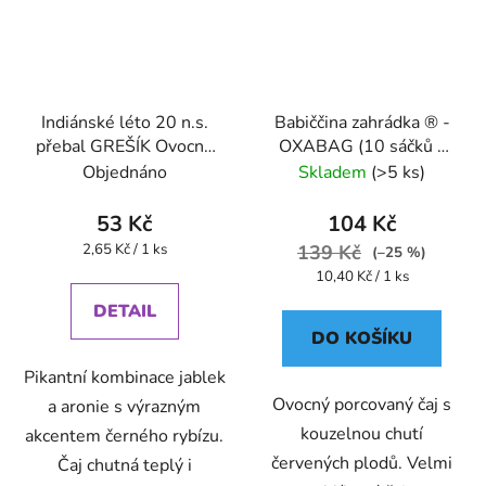
Indiánské léto 20 n.s.
Babiččina zahrádka ® -
přebal GREŠÍK Ovocný
OXABAG (10 sáčků x
čaj
5g) - Oxalis
Objednáno
Skladem
(>5 ks)
53 Kč
104 Kč
Měrná
2,65 Kč / 1 ks
139 Kč
(–25 %)
cena:
Měrná
10,40 Kč / 1 ks
cena:
DETAIL
DO KOŠÍKU
Pikantní kombinace jablek
Ovocný porcovaný čaj s
a aronie s výrazným
kouzelnou chutí
akcentem černého rybízu.
červených plodů. Velmi
Čaj chutná teplý i