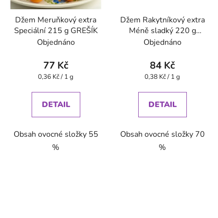
Džem Meruňkový extra
Džem Rakytníkový extra
Speciální 215 g GREŠÍK
Méně sladký 220 g
GREŠÍK
Objednáno
Objednáno
77 Kč
84 Kč
Měrná
Měrná
0,36 Kč / 1 g
0,38 Kč / 1 g
cena:
cena:
DETAIL
DETAIL
Obsah ovocné složky 55
Obsah ovocné složky 70
%
%