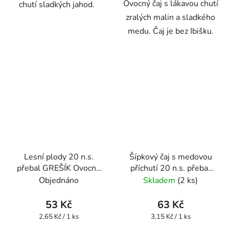
Ovocný čaj s lákavou chutí
chutí sladkých jahod.
zralých malin a sladkého
medu. Čaj je bez Ibišku.
Lesní plody 20 n.s.
Šípkový čaj s medovou
přebal GREŠÍK Ovocný
příchutí 20 n.s. přebal
čaj
GREŠÍK Ovocný čaj
Objednáno
Skladem
(2 ks)
53 Kč
63 Kč
Měrná
Měrná
2,65 Kč / 1 ks
3,15 Kč / 1 ks
cena:
cena: