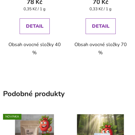
78 Kč
70 Kč
Měrná
Měrná
0,35 Kč / 1 g
0,33 Kč / 1 g
cena:
cena:
DETAIL
DETAIL
Obsah ovocné složky 40
Obsah ovocné složky 70
%
%
Podobné produkty
NOVINKA