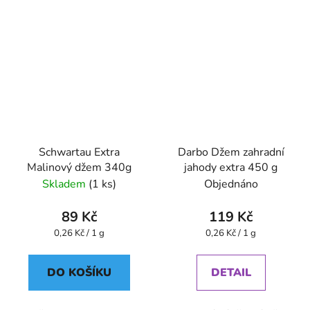
Schwartau Extra
Darbo Džem zahradní
Malinový džem 340g
jahody extra 450 g
Skladem
(1 ks)
Objednáno
89 Kč
119 Kč
Měrná
Měrná
0,26 Kč / 1 g
0,26 Kč / 1 g
cena:
cena:
DO KOŠÍKU
DETAIL