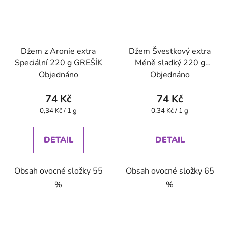
Džem z Aronie extra
Džem Švestkový extra
Speciální 220 g GREŠÍK
Méně sladký 220 g
GREŠÍK
Objednáno
Objednáno
74 Kč
74 Kč
Měrná
Měrná
0,34 Kč / 1 g
0,34 Kč / 1 g
cena:
cena:
DETAIL
DETAIL
Obsah ovocné složky 55
Obsah ovocné složky 65
%
%