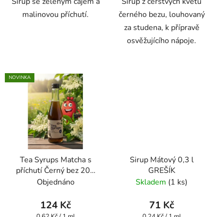
Sirup se zeleným čajem a
Sirup z čerstvých květů
malinovou příchutí.
černého bezu, louhovaný
za studena, k přípravě
osvěžujícího nápoje.
NOVINKA
Tea Syrups Matcha s
Sirup Mátový 0,3 l
příchutí Černý bez 200
GREŠÍK
ml - Oxalis
Objednáno
Skladem
(1 ks)
124 Kč
71 Kč
Měrná
Měrná
0,62 Kč / 1 ml
0,24 Kč / 1 ml