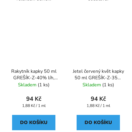
Rakytník kapky 50 ml
Jetel červený květ kapky
GREŠÍK-Z-40% líh,
50 ml GREŠÍK-Z-35%
Bylinné kapky
líh, Bylinné kapky
Skladem
(1 ks)
Skladem
(1 ks)
94 Kč
94 Kč
Měrná
Měrná
1,88 Kč / 1 ml
1,88 Kč / 1 ml
cena:
cena:
DO KOŠÍKU
DO KOŠÍKU