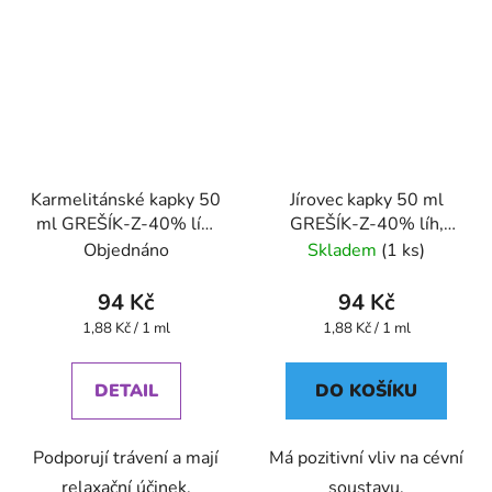
Karmelitánské kapky 50
Jírovec kapky 50 ml
ml GREŠÍK-Z-40% líh,
GREŠÍK-Z-40% líh,
Bylinné kapky
Bylinné kapky
Objednáno
Skladem
(1 ks)
94 Kč
94 Kč
Měrná
Měrná
1,88 Kč / 1 ml
1,88 Kč / 1 ml
cena:
cena:
DETAIL
DO KOŠÍKU
Podporují trávení a mají
Má pozitivní vliv na cévní
relaxační účinek.
soustavu.