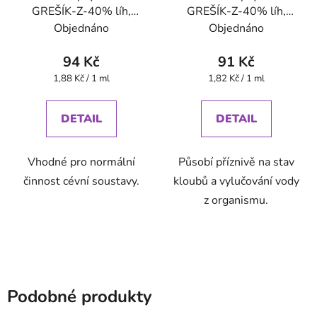
GREŠÍK-Z-40% líh,
GREŠÍK-Z-40% líh,
Devatero bylin kapky
Bylinné kapky
Objednáno
Objednáno
94 Kč
91 Kč
Měrná
Měrná
1,88 Kč / 1 ml
1,82 Kč / 1 ml
cena:
cena:
DETAIL
DETAIL
Vhodné pro normální
Působí příznivě na stav
činnost cévní soustavy.
kloubů a vylučování vody
z organismu.
Podobné produkty