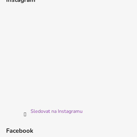
p
a
t
í
Sledovat na Instagramu
Facebook