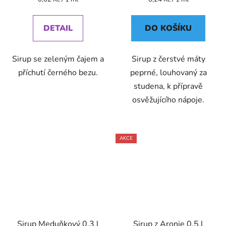
cena:
cena:
DETAIL
DO KOŠÍKU
Sirup se zeleným čajem a
Sirup z čerstvé máty
příchutí černého bezu.
peprné, louhovaný za
studena, k přípravě
osvěžujícího nápoje.
AKCE
Sirup Meduňkový 0,3 l
Sirup z Aronie 0,5 l