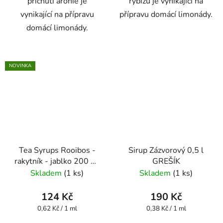
příchutí arónie je
rybízu je vynikající na
vynikající na přípravu
přípravu domácí limonády.
domácí limonády.
NOVINKA
Tea Syrups Rooibos -
Sirup Zázvorový 0,5 l
rakytník - jablko 200 ml
GREŠÍK
- Oxalis
Skladem
(1 ks)
Skladem
(1 ks)
124 Kč
190 Kč
Měrná
Měrná
0,62 Kč / 1 ml
0,38 Kč / 1 ml
cena:
cena: