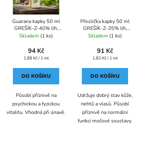
Guarana kapky 50 ml
Přeslička kapky 50 ml
GREŠÍK-Z-40% líh,
GREŠÍK-Z-35% líh,
Bylinné kapky
Bylinné kapky
Skladem
(1 ks)
Skladem
(1 ks)
94 Kč
91 Kč
Měrná
Měrná
1,88 Kč / 1 ml
1,82 Kč / 1 ml
cena:
cena:
DO KOŠÍKU
DO KOŠÍKU
Působí příznivě na
Udržuje dobrý stav kůže,
psychickou a fyzickou
nehtů a vlasů. Působí
vitalitu. Vhodná při únavě.
příznivě na normální
funkci močové soustavy.