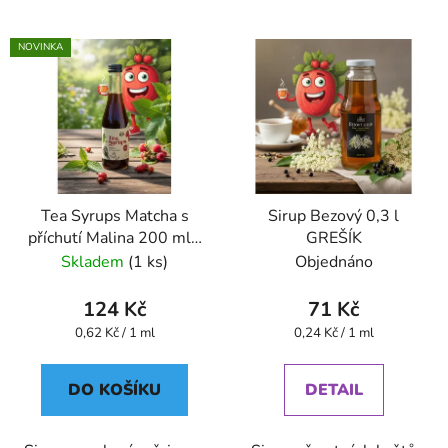
NOVINKA
Tea Syrups Matcha s
Sirup Bezový 0,3 l
příchutí Malina 200 ml -
GREŠÍK
Oxalis
Skladem
(1 ks)
Objednáno
124 Kč
71 Kč
Měrná
Měrná
0,62 Kč / 1 ml
0,24 Kč / 1 ml
cena:
cena:
DO KOŠÍKU
DETAIL