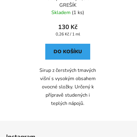
GREŠÍK
Skladem
(1 ks)
130 Kč
Měrná
0,26 Kč / 1 ml
cena:
DO KOŠÍKU
Sirup z čerstvých tmavých
višní s vysokým obsahem
ovocné složky. Určený k
přípravě studených i
teplých nápojů.
Z
á
Instagram