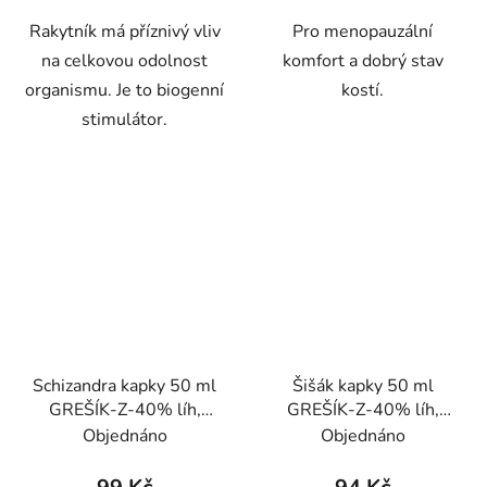
Rakytník má příznivý vliv
Pro menopauzální
na celkovou odolnost
komfort a dobrý stav
organismu. Je to biogenní
kostí.
stimulátor.
Schizandra kapky 50 ml
Šišák kapky 50 ml
GREŠÍK-Z-40% líh,
GREŠÍK-Z-40% líh,
Bylinné kapky
Bylinné kapky
Objednáno
Objednáno