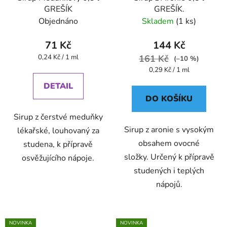
GREŠÍK
GREŠÍK.
Objednáno
Skladem
(1 ks)
71 Kč
144 Kč
Měrná
0,24 Kč / 1 ml
161 Kč
(–10 %)
cena:
Měrná
0,29 Kč / 1 ml
cena:
DETAIL
DO KOŠÍKU
Sirup z čerstvé meduňky
Sirup z aronie s vysokým
lékařské, louhovaný za
obsahem ovocné
studena, k přípravě
složky. Určený k přípravě
osvěžujícího nápoje.
studených i teplých
nápojů.
NOVINKA
NOVINKA