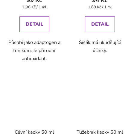
99 Kč
94 Kč
Měrná
Měrná
1,98 Kč / 1 ml
1,88 Kč / 1 ml
cena:
cena:
DETAIL
DETAIL
Působí jako adaptogen a
Šišák má uklidňující
tonikum. Je přírodní
účinky.
antioxidant.
Cévní kapky 50 ml
Tužebník kapky 50 ml