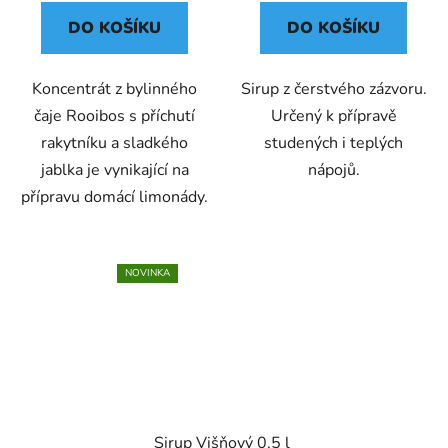
DO KOŠÍKU
DO KOŠÍKU
Koncentrát z bylinného
Sirup z čerstvého zázvoru.
čaje Rooibos s příchutí
Určený k přípravě
rakytníku a sladkého
studených i teplých
jablka je vynikající na
nápojů.
přípravu domácí limonády.
NOVINKA
Sirup Višňový 0,5 l