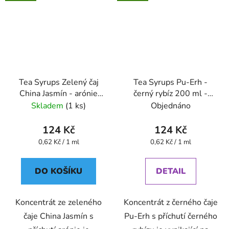
Tea Syrups Zelený čaj
Tea Syrups Pu-Erh -
China Jasmín - arónie
černý rybíz 200 ml -
200 ml - Oxalis
Oxalis
Skladem
(1 ks)
Objednáno
124 Kč
124 Kč
Měrná
Měrná
0,62 Kč / 1 ml
0,62 Kč / 1 ml
cena:
cena:
DO KOŠÍKU
DETAIL
Koncentrát ze zeleného
Koncentrát z černého čaje
čaje China Jasmín s
Pu-Erh s příchutí černého