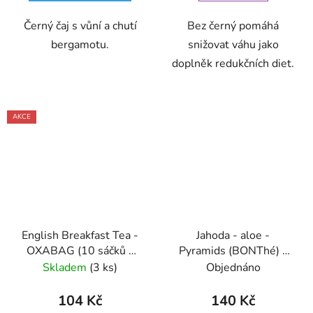
Černý čaj s vůní a chutí
Bez černý pomáhá
bergamotu.
snižovat váhu jako
doplněk redukčních diet.
AKCE
English Breakfast Tea -
Jahoda - aloe -
OXABAG (10 sáčků x
Pyramids (BONThé) -
4g) - Oxalis
Oxalis
Skladem
(3 ks)
Objednáno
104 Kč
140 Kč