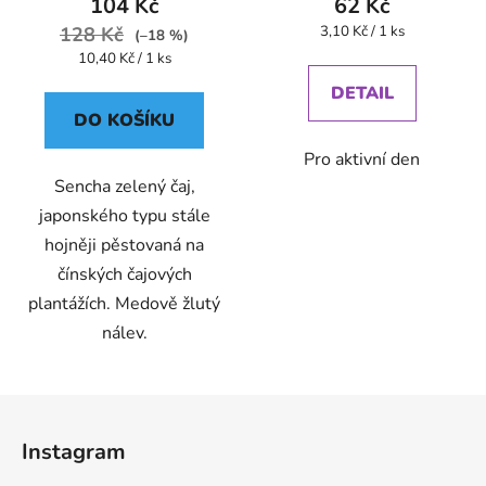
104 Kč
62 Kč
Měrná
128 Kč
3,10 Kč / 1 ks
(–18 %)
cena:
Měrná
10,40 Kč / 1 ks
cena:
DETAIL
DO KOŠÍKU
Pro aktivní den
Sencha zelený čaj,
japonského typu stále
hojněji pěstovaná na
čínských čajových
plantážích. Medově žlutý
nálev.
Z
á
Instagram
p