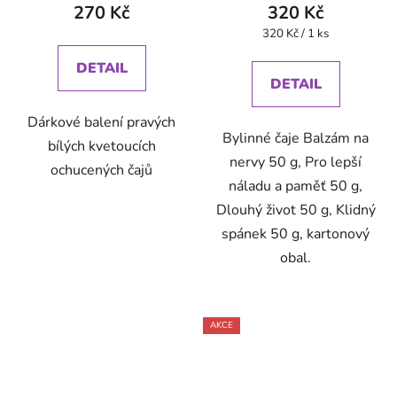
270 Kč
320 Kč
Měrná
320 Kč / 1 ks
cena:
DETAIL
DETAIL
Dárkové balení pravých
Bylinné čaje Balzám na
bílých kvetoucích
nervy 50 g, Pro lepší
ochucených čajů
náladu a paměť 50 g,
Dlouhý život 50 g, Klidný
spánek 50 g, kartonový
obal.
AKCE