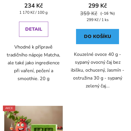
234 Kč
299 Kč
Měrná
1 170 Kč / 100 g
359 Kč
(–16 %)
cena:
Měrná
299 Kč / 1 ks
cena:
DETAIL
DO KOŠÍKU
Vhodné k přípravě
Kouzelné ovoce 40 g -
tradičního nápoje Matcha,
sypaný ovocný čaj bez
ale také jako ingredience
ibišku, ochucený, Jasmín -
při vaření, pečení a
ostružina 30 g - sypaný
smoothie. 20 g
zelený čaj...
AKCE