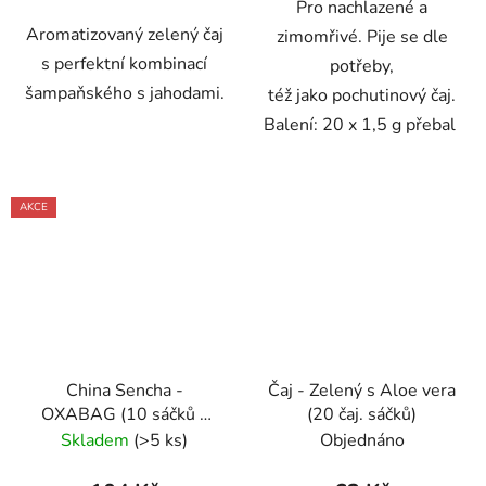
Pro nachlazené a
Aromatizovaný zelený čaj
zimomřivé. Pije se dle
s perfektní kombinací
potřeby,
šampaňského s jahodami.
též jako pochutinový čaj.
Balení: 20 x 1,5 g přebal
AKCE
China Sencha -
Čaj - Zelený s Aloe vera
OXABAG (10 sáčků x
(20 čaj. sáčků)
4g) - Oxalis
Skladem
(>5 ks)
Objednáno