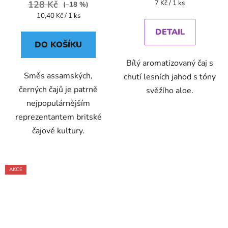
Měrná
128 Kč
7 Kč / 1 ks
(–18 %)
cena:
Měrná
10,40 Kč / 1 ks
cena:
DETAIL
DO KOŠÍKU
Bílý aromatizovaný čaj s
Směs assamských,
chutí lesních jahod s tóny
černých čajů je patrně
svěžího aloe.
nejpopulárnějším
reprezentantem britské
čajové kultury.
AKCE