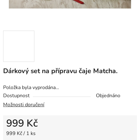
Dárkový set na přípravu čaje Matcha.
Položka byla vyprodána…
Dostupnost
Objednáno
Možnosti doručení
999 Kč
Měrná cena:
999 Kč / 1 ks