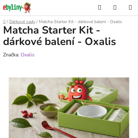
Přejít
Hledat
NÁKUP
na
KOŠÍK
obsah
Domů
/
Dárkové sady
/
Matcha Starter Kit - dárkové balení - Oxalis
Matcha Starter Kit -
dárkové balení - Oxalis
Značka:
Oxalis