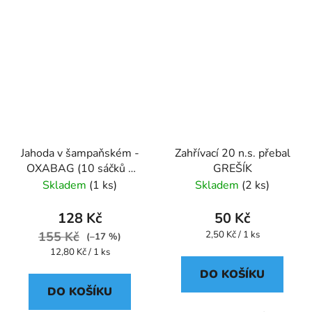
Jahoda v šampaňském -
Zahřívací 20 n.s. přebal
OXABAG (10 sáčků x
GREŠÍK
4g) - Oxalis
Skladem
(1 ks)
Skladem
(2 ks)
128 Kč
50 Kč
Měrná
155 Kč
2,50 Kč / 1 ks
(–17 %)
cena:
Měrná
12,80 Kč / 1 ks
cena:
DO KOŠÍKU
DO KOŠÍKU