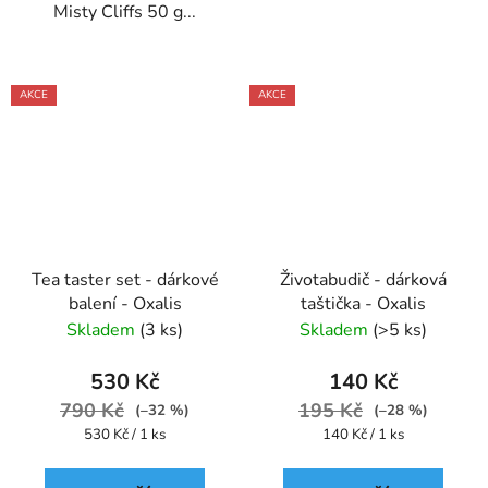
Misty Cliffs 50 g...
AKCE
AKCE
Tea taster set - dárkové
Životabudič - dárková
balení - Oxalis
taštička - Oxalis
Skladem
(3 ks)
Skladem
(>5 ks)
530 Kč
140 Kč
790 Kč
195 Kč
(–32 %)
(–28 %)
Měrná
Měrná
530 Kč / 1 ks
140 Kč / 1 ks
cena:
cena: