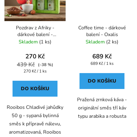
Pozdrav z Afriky -
Coffee time - dárkové
dárkové balení -
balení - Oxalis
Rooibos - Oxalis
Skladem
(1 ks)
Skladem
(2 ks)
270 Kč
689 Kč
Měrná
439 Kč
689 Kč / 1 ks
(–38 %)
cena:
Měrná
270 Kč / 1 ks
cena:
DO KOŠÍKU
DO KOŠÍKU
Pražená zrnková káva -
Rooibos Chladivé jahůdky
originální směs tří káv
50 g - sypaná bylinná
typu arabika a robusta
směs k přípravě nálevu,
aromatizovaná, Rooibos