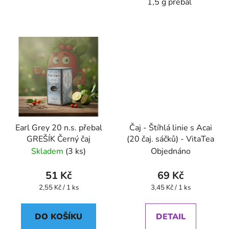
1,5 g přebal
Earl Grey 20 n.s. přebal
Čaj - Štíhlá linie s Acai
GREŠÍK Černý čaj
(20 čaj. sáčků) - VitaTea
Skladem
(3 ks)
Objednáno
51 Kč
69 Kč
Měrná
Měrná
2,55 Kč / 1 ks
3,45 Kč / 1 ks
cena:
cena:
DO KOŠÍKU
DETAIL