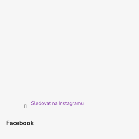
a
t
í
Sledovat na Instagramu
Facebook