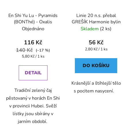
En Shi Yu Lu - Pyramids
Linie 20 n.s. přebal
(BONThé) - Oxalis
GREŠÍK Harmonie bylin
Objednáno
Skladem
(2 ks)
116 Kč
56 Kč
Měrná
140 Kč
2,80 Kč / 1 ks
(–17 %)
cena:
Měrná
5,80 Kč / 1 ks
cena:
DO KOŠÍKU
DETAIL
Krásnější a štíhlejší tělo
Tradiční zelený čaj
s pocitem nasycení.
pěstovaný v horách En Shi
v provincii Hubei. Svěží
lístky jsou sbírány v
jarním období.