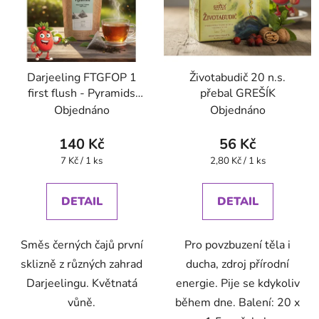
Darjeeling FTGFOP 1
Životabudič 20 n.s.
first flush - Pyramids
přebal GREŠÍK
(BONThé) - Oxalis
Objednáno
Objednáno
140 Kč
56 Kč
Měrná
Měrná
7 Kč / 1 ks
2,80 Kč / 1 ks
cena:
cena:
DETAIL
DETAIL
Směs černých čajů první
Pro povzbuzení těla i
sklizně z různých zahrad
ducha, zdroj přírodní
Darjeelingu. Květnatá
energie. Pije se kdykoliv
vůně.
během dne. Balení: 20 x