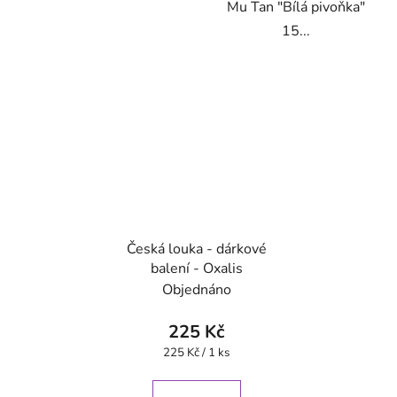
Mu Tan "Bílá pivoňka"
15...
Česká louka - dárkové
balení - Oxalis
Objednáno
225 Kč
Měrná
225 Kč / 1 ks
cena: