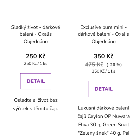
Sladký život - dárkové
Exclusive pure mini -
balení - Oxalis
dárkové balení - Oxalis
Objednáno
Objednáno
250 Kč
350 Kč
Měrná
250 Kč / 1 ks
475 Kč
(–26 %)
cena:
Měrná
350 Kč / 1 ks
cena:
DETAIL
DETAIL
Oslaďte si život bez
Luxusní dárkové balení
výčitek s těmito čaji.
čajů Ceylon OP Nuwara
Eliya 30 g, Green Snail
"Zelený šnek" 40 g, Pai