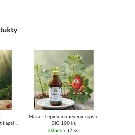
odukty
n
Maca - Lepidium meyenii kapsle
t kapsle
BIO 190 ks
Skladem
(2 ks)