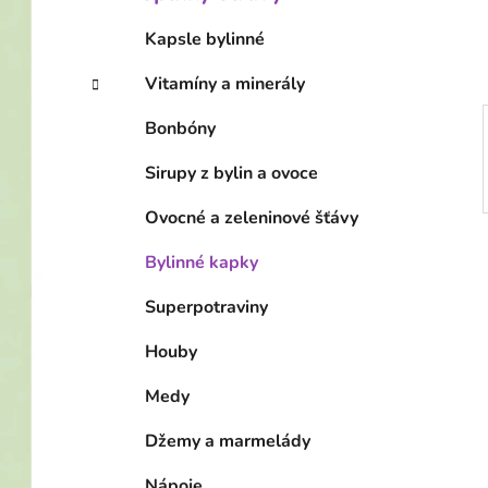
í
p
Kapsle bylinné
a
Vitamíny a minerály
n
e
Bonbóny
l
Sirupy z bylin a ovoce
Ovocné a zeleninové šťávy
Bylinné kapky
Superpotraviny
Houby
Medy
Džemy a marmelády
Nápoje