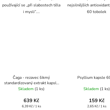
používající se „při slabostech těla
nejsilnějších antioxidant
i mysli”....
60 tobolek
Čaga - rezavec šikmý
Psyllium kapsle 6
standardizovaný extrakt kapsle
100 ks
Skladem
(1 ks)
Skladem
(1 ks)
639 Kč
159 Kč
Měrná
Měrná
6,39 Kč / 1 ks
2,65 Kč / 1 ks