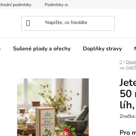
chodní podmínky
Podmínky ochrany osobních údajů
a
Sušené plody a ořechy
Doplňky stravy
Domů
/
Doplň
ml GREŠ
Jet
50
líh
Značka
Pro m