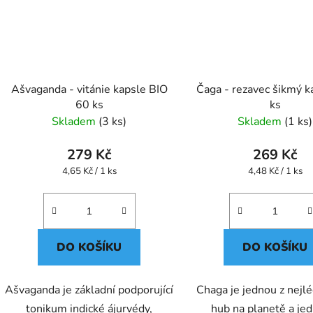
Ašvaganda - vitánie kapsle BIO
Čaga - rezavec šikmý k
60 ks
ks
Skladem
(3 ks)
Skladem
(1 ks)
279 Kč
269 Kč
Měrná
Měrná
4,65 Kč / 1 ks
4,48 Kč / 1 ks
cena:
cena:
DO KOŠÍKU
DO KOŠÍKU
Ašvaganda je základní podporující
Chaga je jednou z nejlé
tonikum indické ájurvédy,
hub na planetě a je