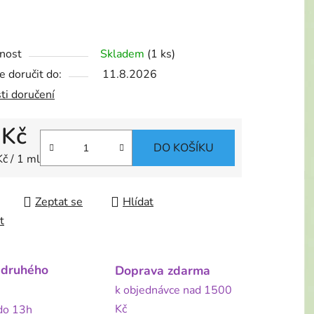
nost
Skladem
(1 ks)
 doručit do:
11.8.2026
ti doručení
 Kč
DO KOŠÍKU
 cena:
č / 1 ml
Zeptat se
Hlídat
t
 druhého
Doprava zdarma
k objednávce nad 1500
Kč
 do 13h