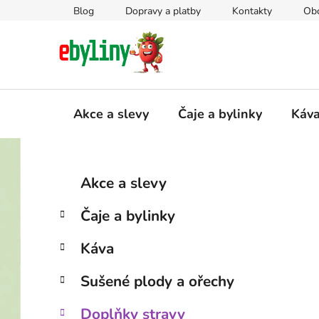
Přejít
Blog
Dopravy a platby
Kontakty
Ob
na
obsah
Akce a slevy
Čaje a bylinky
Káv
P
K
Přeskočit
Akce a slevy
a
kategorie
o
t
s
Čaje a bylinky
e
t
g
r
Káva
o
a
r
Sušené plody a ořechy
i
n
e
n
Doplňky stravy