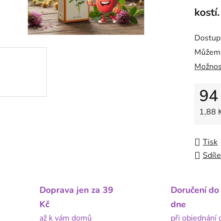
kostí.
Dostup
Můžeme
Možnos
94
Měrná
1,88 K
Tisk
Sdíle
Doprava jen za 39
Doručení do
Kč
dne
až k vám domů
při objednání