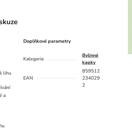
skuze
Doplňkové parametry
Bylinné
Kategorie
kapky
859512
% lihu
EAN
234029
2
ívání
é a
hu.