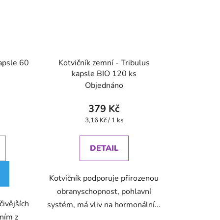
apsle 60
Kotvičník zemní - Tribulus
kapsle BIO 120 ks
Objednáno
379 Kč
Měrná
3,16 Kč / 1 ks
cena:
DETAIL
Kotvičník podporuje přirozenou
obranyschopnost, pohlavní
čivějších
systém, má vliv na hormonální...
dním z