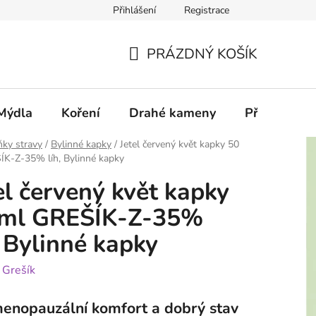
Přihlášení
Registrace
PRÁZDNÝ KOŠÍK
NÁKUPNÍ
KOŠÍK
Mýdla
Koření
Drahé kameny
Příslušenstv
ky stravy
/
Bylinné kapky
/
Jetel červený květ kapky 50
ÍK-Z-35% líh, Bylinné kapky
el červený květ kapky
 ml GREŠÍK-Z-35%
, Bylinné kapky
:
Grešík
enopauzální komfort a dobrý stav