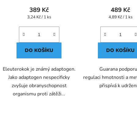
389 Kč
489 Kč
Měrná
Měrná
3,24 Kč / 1 ks
4,89 Kč / 1 ks
cena:
cena:
DO KOŠÍKU
DO KOŠÍKU
Eleuterokok je známý adaptogen.
Guarana podporu
Jako adaptogen nespecificky
regulaci hmotnosti a me
zvyšuje obranyschopnost
přispívá k udržení
organismu proti zátěži...