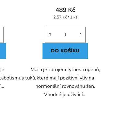
489 Kč
Měrná
2,57 Kč / 1 ks
cena:
DO KOŠÍKU
je
Maca je zdrojem fytoestrogenů,
tabolismus tuků,
které mají pozitivní vliv na
...
hormonální rovnováhu žen.
Vhodné je užívání...