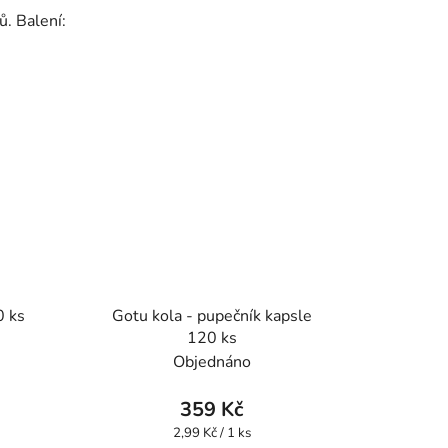
ů. Balení:
0 ks
Gotu kola - pupečník kapsle
120 ks
Objednáno
359 Kč
Měrná
2,99 Kč / 1 ks