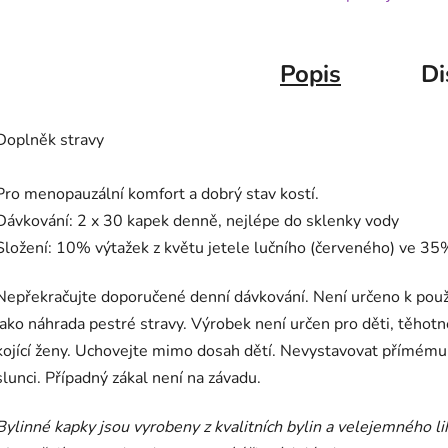
Popis
Di
Doplněk stravy
Pro menopauzální komfort a dobrý stav kostí.
Dávkování: 2 x 30 kapek denně, nejlépe do sklenky vody
Složení: 10% výtažek z květu jetele lučního (červeného) ve 35
Nepřekračujte doporučené denní dávkování. Není určeno k použ
jako náhrada pestré stravy. Výrobek není určen pro děti, těhotn
kojící ženy. Uchovejte mimo dosah dětí. Nevystavovat přímému
slunci. Případný zákal není na závadu.
Bylinné kapky jsou vyrobeny z kvalitních bylin a velejemného li