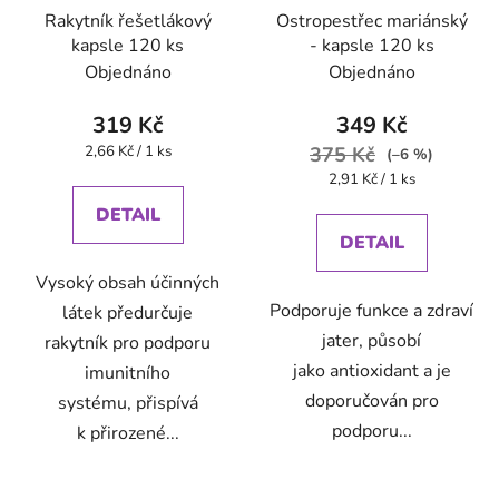
Rakytník řešetlákový
Ostropestřec mariánský
kapsle 120 ks
- kapsle 120 ks
Objednáno
Objednáno
319 Kč
349 Kč
Měrná
2,66 Kč / 1 ks
375 Kč
(–6 %)
cena:
Měrná
2,91 Kč / 1 ks
cena:
DETAIL
DETAIL
Vysoký obsah účinných
Podporuje funkce a zdraví
látek předurčuje
jater, působí
rakytník pro podporu
jako antioxidant a je
imunitního
doporučován pro
systému, přispívá
podporu...
k přirozené...