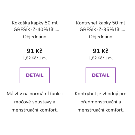
Kokoška kapky 50 ml
Kontryhel kapky 50 ml
GREŠÍK-Z-40% líh,
GREŠÍK-Z-35% líh,
Bylinné kapky
Bylinné kapky
Objednáno
Objednáno
91 Kč
91 Kč
Měrná
Měrná
1,82 Kč / 1 ml
1,82 Kč / 1 ml
cena:
cena:
DETAIL
DETAIL
Má vliv na normální funkci
Kontryhel je vhodný pro
močové soustavy a
předmenstruační a
menstruační komfort.
menstruační komfort.