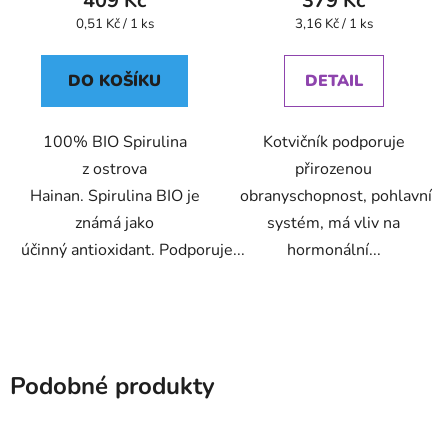
409 Kč
379 Kč
Měrná
Měrná
0,51 Kč / 1 ks
3,16 Kč / 1 ks
cena:
cena:
DO KOŠÍKU
DETAIL
100% BIO Spirulina
Kotvičník podporuje
z ostrova
přirozenou
Hainan. Spirulina BIO je
obranyschopnost, pohlavní
známá jako
systém, má vliv na
účinný antioxidant. Podporuje...
hormonální...
Podobné produkty