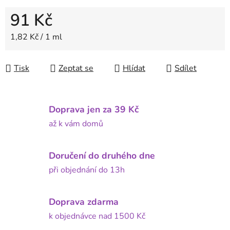
91 Kč
Měrná cena:
1,82 Kč / 1 ml
Tisk
Zeptat se
Hlídat
Sdílet
Doprava jen za 39 Kč
až k vám domů
Doručení do druhého dne
při objednání do 13h
Doprava zdarma
k objednávce nad 1500 Kč