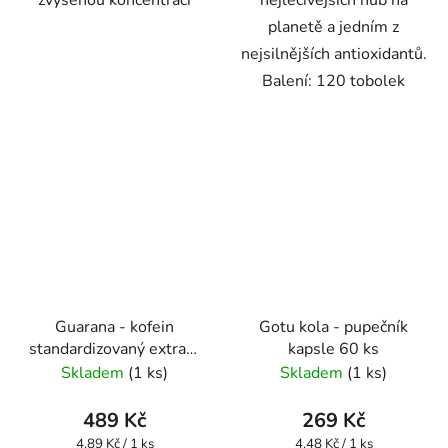
zvýšenou koncentraci
nejléčivějších hub na
planetě a jedním z
nejsilnějších antioxidantů.
Balení: 120 tobolek
Guarana - kofein
Gotu kola - pupečník
standardizovaný extrakt
kapsle 60 ks
kapsle 100 ks
Skladem
(1 ks)
Skladem
(1 ks)
489 Kč
269 Kč
Měrná
Měrná
4,89 Kč / 1 ks
4,48 Kč / 1 ks