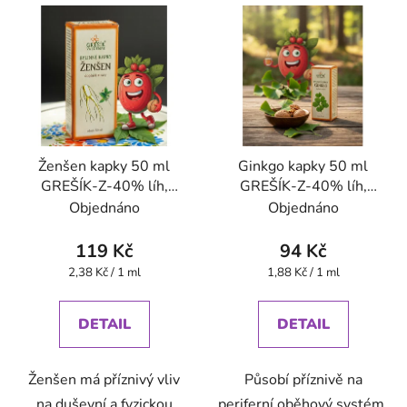
Ženšen kapky 50 ml
Ginkgo kapky 50 ml
GREŠÍK-Z-40% líh,
GREŠÍK-Z-40% líh,
Bylinné kapky
Bylinné kapky
Objednáno
Objednáno
119 Kč
94 Kč
Měrná
Měrná
2,38 Kč / 1 ml
1,88 Kč / 1 ml
cena:
cena:
DETAIL
DETAIL
Ženšen má příznivý vliv
Působí příznivě na
na duševní a fyzickou
periferní oběhový systém.