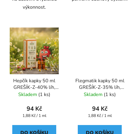
výkonnost.
Hepčík kapky 50 ml
Flegmatik kapky 50 ml
GREŠÍK-Z-40% líh,
GREŠÍK-Z-35% líh,
Devatero bylin kapky
Devatero bylin kapky
Skladem
(1 ks)
Skladem
(1 ks)
94 Kč
94 Kč
Měrná
Měrná
1,88 Kč / 1 ml
1,88 Kč / 1 ml
cena:
cena:
DO KOŠÍKU
DO KOŠÍKU