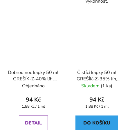
výkonnost.
Dobrou noc kapky 50 ml
Čistící kapky 50 ml
GREŠÍK-Z-40% líh,
GREŠÍK-Z-35% líh,
Devatero bylin kapky
Devatero bylin kapky
Objednáno
Skladem
(1 ks)
94 Kč
94 Kč
Měrná
Měrná
1,88 Kč / 1 ml
1,88 Kč / 1 ml
cena:
cena:
DETAIL
DO KOŠÍKU