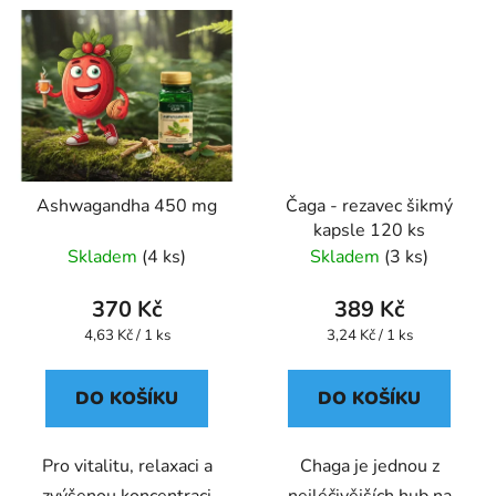
Ashwagandha 450 mg
Čaga - rezavec šikmý
kapsle 120 ks
Skladem
(4 ks)
Skladem
(3 ks)
370 Kč
389 Kč
Měrná
Měrná
4,63 Kč / 1 ks
3,24 Kč / 1 ks
cena:
cena:
DO KOŠÍKU
DO KOŠÍKU
Pro vitalitu, relaxaci a
Chaga je jednou z