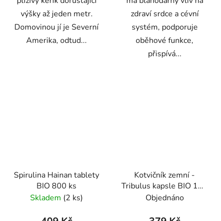
plíživý keřík dorůstající
má blahodárný vliv na
výšky až jeden metr.
zdraví srdce a cévní
Domovinou jí je Severní
systém, podporuje
Amerika, odtud...
oběhové funkce,
přispívá...
Spirulina Hainan tablety
Kotvičník zemní -
BIO 800 ks
Tribulus kapsle BIO 120
ks
Skladem
(2 ks)
Objednáno