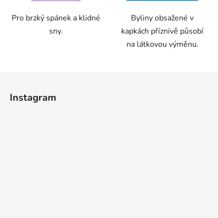
Pro brzký spánek a klidné
Byliny obsažené v
sny.
kapkách příznivě působí
na látkovou výměnu.
Z
á
Instagram
p
a
t
í