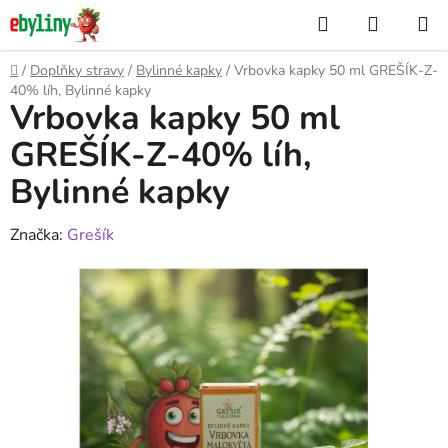
Přejít
Hledat
NÁKUP
na
KOŠÍK
obsah
Domů
/
Doplňky stravy
/
Bylinné kapky
/
Vrbovka kapky 50 ml GREŠÍK-Z-
40% líh, Bylinné kapky
Vrbovka kapky 50 ml
GREŠÍK-Z-40% líh,
Bylinné kapky
Značka:
Grešík