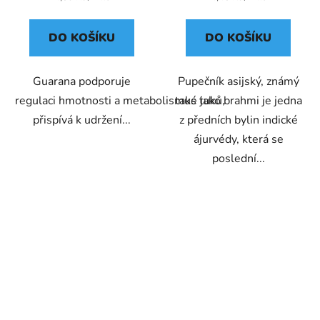
cena:
cena:
DO KOŠÍKU
DO KOŠÍKU
Guarana podporuje
Pupečník asijský, známý
regulaci hmotnosti a metabolismus tuků,
také jako brahmi je jedna
přispívá k udržení...
z předních bylin indické
ájurvédy, která se
poslední...