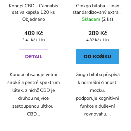
Konopí CBD - Cannabis
Ginkgo biloba - jinan
sativa kapsle 120 ks
standardizovaný extrakt
kapsle 60 ks
Objednáno
Skladem
(2 ks)
409 Kč
289 Kč
Měrná
Měrná
3,41 Kč / 1 ks
4,82 Kč / 1 ks
cena:
cena:
DETAIL
DO KOŠÍKU
Konopí obsahuje velmi
Gingo biloba přispívá
široké a pestré spektrum
k normální činnosti
látek, z nichž CBD je
mozku,
druhou nejvíce
podporuje kognitivní
zastoupenou látkou.
funkce a duševní
CBD...
rovnováhu....