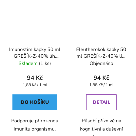
Imunostim kapky 50 ml
Eleutherokok kapky 50
GREŠÍK-Z-40% líh,
ml GREŠÍK-Z-40% líh,
Devatero bylin kapky
Bylinné kapky
Skladem
(1 ks)
Objednáno
94 Kč
94 Kč
Měrná
Měrná
1,88 Kč / 1 ml
1,88 Kč / 1 ml
cena:
cena:
DO KOŠÍKU
DETAIL
Podporuje přirozenou
Působí příznivě na
imunitu organismu.
kognitivní a duševní