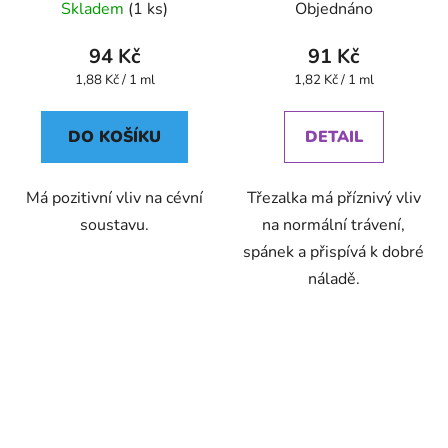
Bylinné kapky
Bylinné kapky
Skladem
(1 ks)
Objednáno
94 Kč
91 Kč
Měrná
Měrná
1,88 Kč / 1 ml
1,82 Kč / 1 ml
cena:
cena:
DO KOŠÍKU
DETAIL
Má pozitivní vliv na cévní
Třezalka má příznivý vliv
soustavu.
na normální trávení,
spánek a přispívá k dobré
náladě.