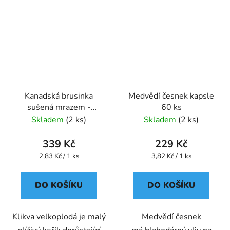
Kanadská brusinka
Medvědí česnek kapsle
sušená mrazem -
60 ks
lyofilizovaná kapsle 120
Skladem
(2 ks)
Skladem
(2 ks)
ks
339 Kč
229 Kč
Měrná
Měrná
2,83 Kč / 1 ks
3,82 Kč / 1 ks
cena:
cena:
DO KOŠÍKU
DO KOŠÍKU
Klikva velkoplodá je malý
Medvědí česnek