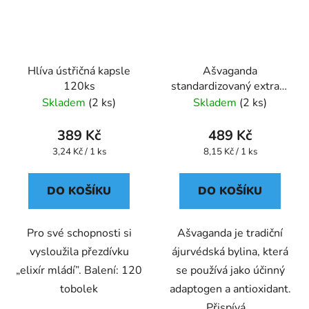
Hlíva ústřičná kapsle
Ašvaganda
120ks
standardizovaný extrakt
kapsle 60 ks
Skladem
(2 ks)
Skladem
(2 ks)
389 Kč
489 Kč
Měrná
Měrná
3,24 Kč / 1 ks
8,15 Kč / 1 ks
cena:
cena:
DO KOŠÍKU
DO KOŠÍKU
Pro své schopnosti si
Ašvaganda je tradiční
vysloužila přezdívku
ájurvédská bylina, která
„elixír mládí”. Balení: 120
se používá jako účinný
tobolek
adaptogen a antioxidant.
Přispívá...