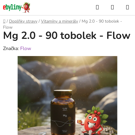
Přejít
Hledat
NÁKUP
na
KOŠÍK
obsah
Domů
/
Doplňky stravy
/
Vitamíny a minerály
/
Mg 2.0 - 90 tobolek -
Flow
Mg 2.0 - 90 tobolek - Flow
Značka:
Flow