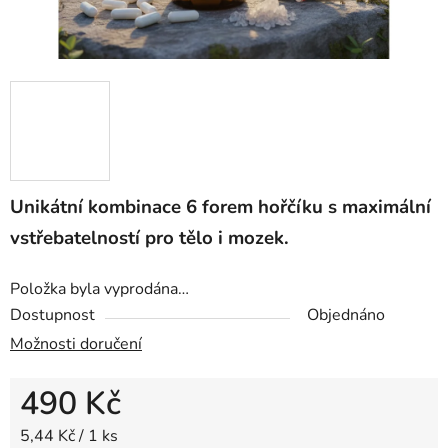
Unikátní kombinace 6 forem hořčíku s maximální
vstřebatelností pro tělo i mozek.
Položka byla vyprodána…
Dostupnost
Objednáno
Možnosti doručení
490 Kč
Měrná cena:
5,44 Kč / 1 ks