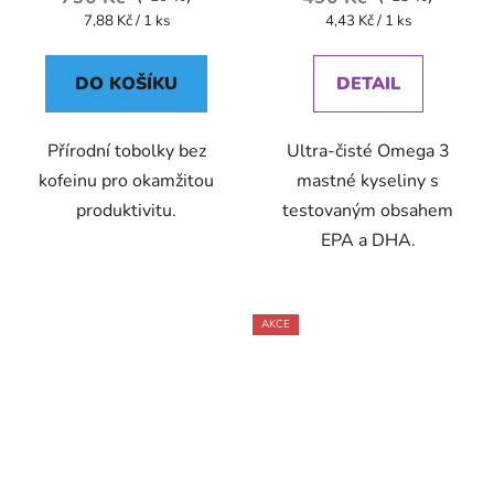
Měrná
Měrná
7,88 Kč / 1 ks
4,43 Kč / 1 ks
cena:
cena:
DO KOŠÍKU
DETAIL
Přírodní tobolky bez
Ultra-čisté Omega 3
kofeinu pro okamžitou
mastné kyseliny s
produktivitu.
testovaným obsahem
EPA a DHA.
AKCE