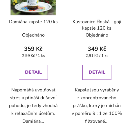
Damiána kapsle 120 ks
Kustovnice čínská - goji
kapsle 120 ks
Objednáno
Objednáno
359 Kč
349 Kč
Měrná
Měrná
2,99 Kč / 1 ks
2,91 Kč / 1 ks
cena:
cena:
DETAIL
DETAIL
Napomáhá uvolňovat
Kapsle jsou vyráběny
stres a přináší duševní
z koncentrovaného
pohodu, je tedy vhodná
prášku, který je míchán
k relaxačním účelům.
v poměru 9 : 1 ze 100%
Damiána...
filtrované...