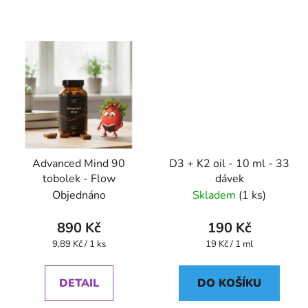
Advanced Mind 90
D3 + K2 oil - 10 ml - 33
tobolek - Flow
dávek
Objednáno
Skladem
(1 ks)
890 Kč
190 Kč
Měrná
Měrná
9,89 Kč / 1 ks
19 Kč / 1 ml
cena:
cena:
DETAIL
DO KOŠÍKU