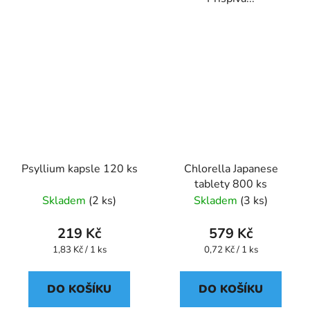
Psyllium kapsle 120 ks
Chlorella Japanese
tablety 800 ks
Skladem
(2 ks)
Skladem
(3 ks)
219 Kč
579 Kč
Měrná
Měrná
1,83 Kč / 1 ks
0,72 Kč / 1 ks
cena:
cena:
DO KOŠÍKU
DO KOŠÍKU