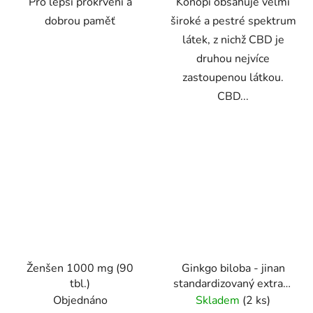
Pro lepší prokrvení a
Konopí obsahuje velmi
dobrou paměť
široké a pestré spektrum
látek, z nichž CBD je
druhou nejvíce
zastoupenou látkou.
CBD...
Ženšen 1000 mg (90
Ginkgo biloba - jinan
tbl.)
standardizovaný extrakt
kapsle 60 ks
Objednáno
Skladem
(2 ks)