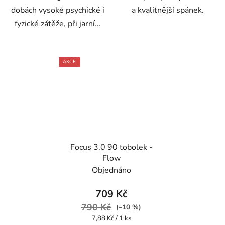
dobách vysoké psychické i
a kvalitnější spánek.
fyzické zátěže, při jarní...
AKCE
Focus 3.0 90 tobolek -
Flow
Objednáno
709 Kč
790 Kč
(–10 %)
Měrná
7,88 Kč / 1 ks