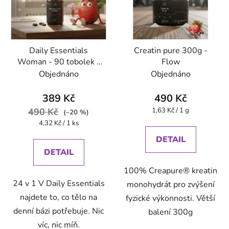
Daily Essentials
Creatin pure 300g -
Woman - 90 tobolek -
Flow
Flow
Objednáno
Objednáno
389 Kč
490 Kč
Měrná
490 Kč
1,63 Kč / 1 g
(–20 %)
cena:
Měrná
4,32 Kč / 1 ks
cena:
DETAIL
DETAIL
100% Creapure® kreatin
24 v 1 V Daily Essentials
monohydrát pro zvýšení
najdete to, co tělo na
fyzické výkonnosti. Větší
denní bázi potřebuje. Nic
balení 300g
víc, nic míň.