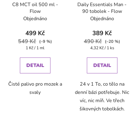
C8 MCT oil 500 ml -
Daily Essentials Man -
Flow
90 tobolek - Flow
Objednáno
Objednáno
499 Kč
389 Kč
549 Kč
490 Kč
(–9 %)
(–20 %)
Měrná
Měrná
1 Kč / 1 ml
4,32 Kč / 1 ks
cena:
cena:
DETAIL
DETAIL
Čisté palivo pro mozek a
24 v 1 To, co tělo na
svaly
denní bázi potřebuje. Nic
víc, nic míň. Ve třech
šikovných tobolkách.