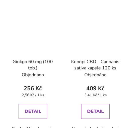
Ginkgo 60 mg (100
Konopí CBD - Cannabis
tob.)
sativa kapsle 120 ks
Objednáno
Objednáno
256 Kč
409 Kč
Měrná
Měrná
2,56 Kč / 1 ks
3,41 Kč / 1 ks
cena:
cena:
DETAIL
DETAIL