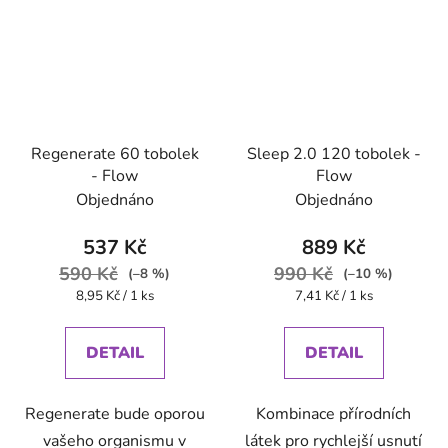
Regenerate 60 tobolek
Sleep 2.0 120 tobolek -
- Flow
Flow
Objednáno
Objednáno
537 Kč
889 Kč
590 Kč
990 Kč
(–8 %)
(–10 %)
Měrná
Měrná
8,95 Kč / 1 ks
7,41 Kč / 1 ks
cena:
cena:
DETAIL
DETAIL
Regenerate bude oporou
Kombinace přírodních
vašeho organismu v
látek pro rychlejší usnutí