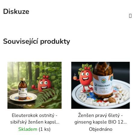
Diskuze
Související produkty
Eleuterokok ostnitý -
Ženšen pravý 6letý -
sibiřský ženšen kapsle
ginseng kapsle BIO 120
120 ks
ks
Skladem
(1 ks)
Objednáno