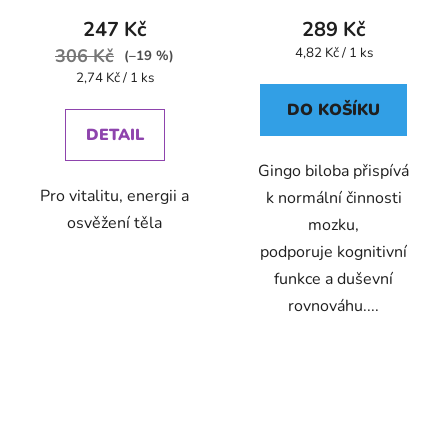
247 Kč
289 Kč
Měrná
306 Kč
4,82 Kč / 1 ks
(–19 %)
cena:
Měrná
2,74 Kč / 1 ks
cena:
DO KOŠÍKU
DETAIL
Gingo biloba přispívá
Pro vitalitu, energii a
k normální činnosti
osvěžení těla
mozku,
podporuje kognitivní
funkce a duševní
rovnováhu....