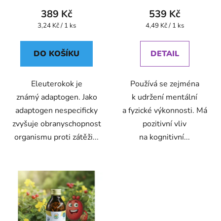
389 Kč
539 Kč
Měrná
Měrná
3,24 Kč / 1 ks
4,49 Kč / 1 ks
cena:
cena:
DO KOŠÍKU
DETAIL
Eleuterokok je
Používá se zejména
známý adaptogen. Jako
k udržení mentální
adaptogen nespecificky
a fyzické výkonnosti. Má
zvyšuje obranyschopnost
pozitivní vliv
organismu proti zátěži...
na kognitivní...