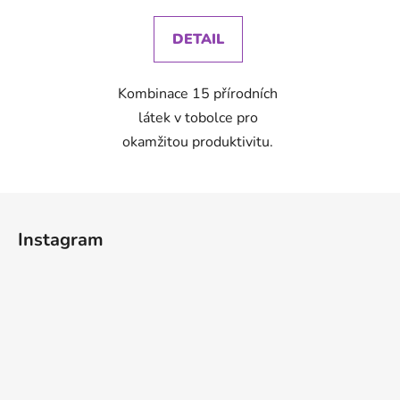
cena:
DETAIL
Kombinace 15 přírodních
látek v tobolce pro
okamžitou produktivitu.
Z
á
Instagram
p
a
t
í