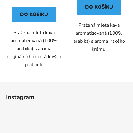
cena:
DO KOŠÍKU
DO KOŠÍKU
Pražená mletá káva
Pražená mletá káva
aromatizovaná (100%
aromatizovaná (100%
arabika) s aroma irského
arabika) s aroma
krému.
originálních čokoládových
pralinek.
Z
á
Instagram
p
a
t
í