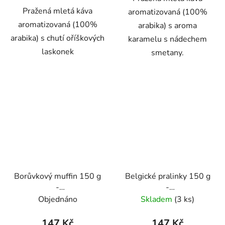
Pražená mletá káva
aromatizovaná (100%
aromatizovaná (100%
arabika) s aroma
arabika) s chutí oříškových
karamelu s nádechem
laskonek
smetany.
Borůvkový muffin 150 g
Belgické pralinky 150 g
-
-
káva,aromatizovaná,mletá
káva,aromatizovaná,mletá
Objednáno
Skladem
(3 ks)
- Oxalis
147 Kč
147 Kč