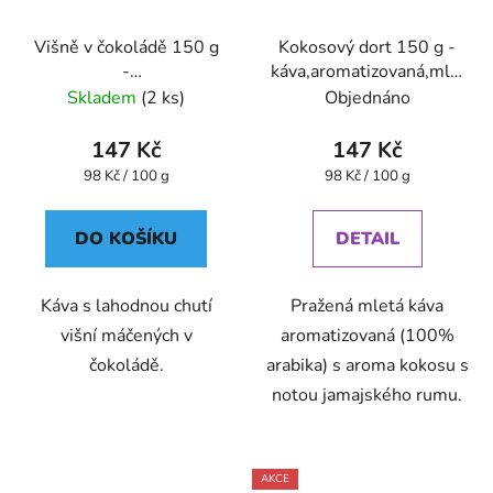
Višně v čokoládě 150 g
Kokosový dort 150 g -
-
káva,aromatizovaná,mletá
káva,aromatizovaná,mletá
- Oxalis
Skladem
(2 ks)
Objednáno
- Oxalis
147 Kč
147 Kč
Měrná
Měrná
98 Kč / 100 g
98 Kč / 100 g
cena:
cena:
DO KOŠÍKU
DETAIL
Káva s lahodnou chutí
Pražená mletá káva
višní máčených v
aromatizovaná (100%
čokoládě.
arabika) s aroma kokosu s
notou jamajského rumu.
AKCE