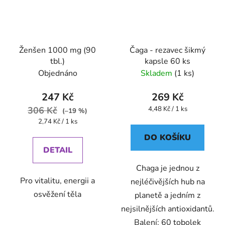
Ženšen 1000 mg (90
Čaga - rezavec šikmý
tbl.)
kapsle 60 ks
Objednáno
Skladem
(1 ks)
247 Kč
269 Kč
Měrná
306 Kč
4,48 Kč / 1 ks
(–19 %)
cena:
Měrná
2,74 Kč / 1 ks
cena:
DO KOŠÍKU
DETAIL
Chaga je jednou z
Pro vitalitu, energii a
nejléčivějších hub na
osvěžení těla
planetě a jedním z
nejsilnějších antioxidantů.
Balení: 60 tobolek