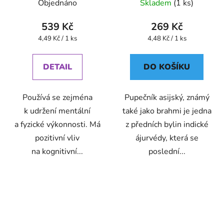
ks
Objednáno
Skladem
(1 ks)
539 Kč
269 Kč
Měrná
Měrná
4,49 Kč / 1 ks
4,48 Kč / 1 ks
cena:
cena:
DETAIL
DO KOŠÍKU
Používá se zejména
Pupečník asijský, známý
k udržení mentální
také jako brahmi je jedna
a fyzické výkonnosti. Má
z předních bylin indické
pozitivní vliv
ájurvédy, která se
na kognitivní...
poslední...