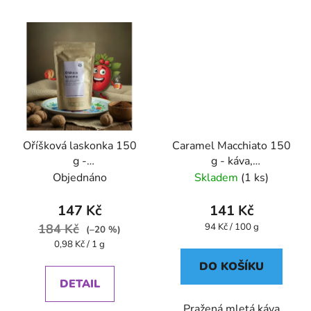
Oříšková laskonka 150
Caramel Macchiato 150
g -
g - káva,
káva,aromatizovaná,mletá
aromatizovaná,mletá -
Objednáno
Skladem
(1 ks)
Oxalis
147 Kč
141 Kč
Měrná
184 Kč
94 Kč / 100 g
(–20 %)
cena:
Měrná
0,98 Kč / 1 g
cena:
DO KOŠÍKU
DETAIL
Pražená mletá káva