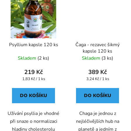
Psyllium kapsle 120 ks
Čaga - rezavec šikmý
kapsle 120 ks
Skladem
(2 ks)
Skladem
(3 ks)
219 Kč
389 Kč
Měrná
Měrná
1,83 Kč / 1 ks
3,24 Kč / 1 ks
cena:
cena:
DO KOŠÍKU
DO KOŠÍKU
Užívání psyllia je vhodné
Chaga je jednou z
při snaze o normalizaci
nejléčivějších hub na
hladiny cholesterolu
planetě a jedním z