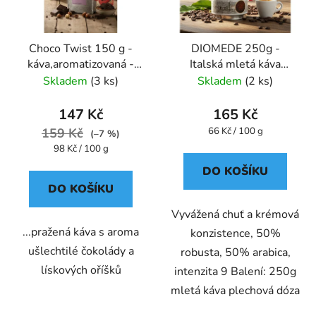
Choco Twist 150 g -
DIOMEDE 250g -
káva,aromatizovaná -
Italská mletá káva
Oxalis
plechová dóza Caffe
Skladem
(3 ks)
Skladem
(2 ks)
Pompeii
147 Kč
165 Kč
Měrná
159 Kč
66 Kč / 100 g
(–7 %)
cena:
Měrná
98 Kč / 100 g
cena:
DO KOŠÍKU
DO KOŠÍKU
Vyvážená chuť a krémová
...pražená káva s aroma
konzistence, 50%
ušlechtilé čokolády a
robusta, 50% arabica,
lískových oříšků
intenzita 9 Balení: 250g
mletá káva plechová dóza