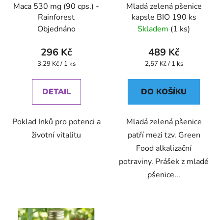
Maca 530 mg (90 cps.) -
Mladá zelená pšenice
Rainforest
kapsle BIO 190 ks
Objednáno
Skladem
(1 ks)
296 Kč
489 Kč
Měrná
Měrná
3,29 Kč / 1 ks
2,57 Kč / 1 ks
cena:
cena:
DETAIL
DO KOŠÍKU
Poklad Inků pro potenci a
Mladá zelená pšenice
životní vitalitu
patří mezi tzv. Green
Food alkalizační
potraviny. Prášek z mladé
pšenice...