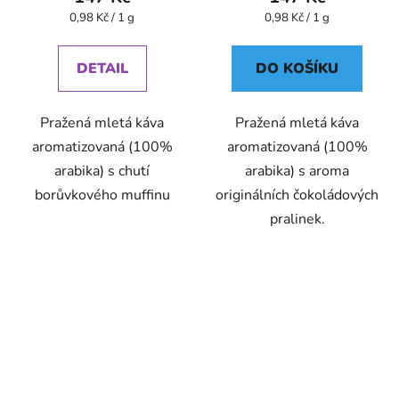
Měrná
Měrná
0,98 Kč / 1 g
0,98 Kč / 1 g
cena:
cena:
DETAIL
DO KOŠÍKU
Pražená mletá káva
Pražená mletá káva
aromatizovaná (100%
aromatizovaná (100%
arabika) s chutí
arabika) s aroma
borůvkového muffinu
originálních čokoládových
pralinek.