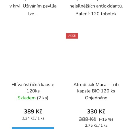
v krvi. Užíváním psyllia
nejsilnějších antioxidantů.
lze...
Balení: 120 tobolek
AKCE
Hlíva ústřičná kapsle
Afrodisiak Maca - Trib
120ks
kapsle BIO 120 ks
Skladem
(2 ks)
Objednáno
389 Kč
330 Kč
Měrná
3,24 Kč / 1 ks
389 Kč
(–15 %)
cena:
Měrná
2,75 Kč / 1 ks