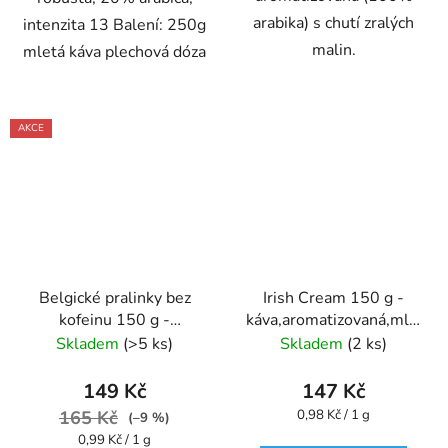
arabika) s chutí zralých
intenzita 13 Balení: 250g
malin.
mletá káva plechová dóza
AKCE
Belgické pralinky bez
Irish Cream 150 g -
kofeinu 150 g -
káva,aromatizovaná,mletá
káva,aromatizovaná,mletá
- Oxalis
Skladem
(>5 ks)
Skladem
(2 ks)
- Oxalis
149 Kč
147 Kč
Měrná
165 Kč
0,98 Kč / 1 g
(–9 %)
cena:
Měrná
0,99 Kč / 1 g