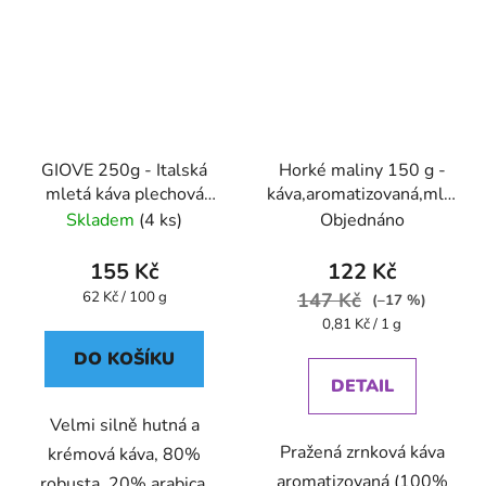
GIOVE 250g - Italská
Horké maliny 150 g -
mletá káva plechová
káva,aromatizovaná,mletá
dóza Caffe Pompeii
- Oxalis
Skladem
(4 ks)
Objednáno
155 Kč
122 Kč
Měrná
62 Kč / 100 g
147 Kč
(–17 %)
cena:
Měrná
0,81 Kč / 1 g
cena:
DO KOŠÍKU
DETAIL
Velmi silně hutná a
Pražená zrnková káva
krémová káva, 80%
aromatizovaná (100%
robusta, 20% arabica,