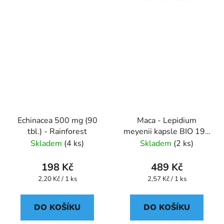
Echinacea 500 mg (90
Maca - Lepidium
tbl.) - Rainforest
meyenii kapsle BIO 190
ks
Skladem
(4 ks)
Skladem
(2 ks)
198 Kč
489 Kč
Měrná
Měrná
2,20 Kč / 1 ks
2,57 Kč / 1 ks
cena:
cena:
DO KOŠÍKU
DO KOŠÍKU