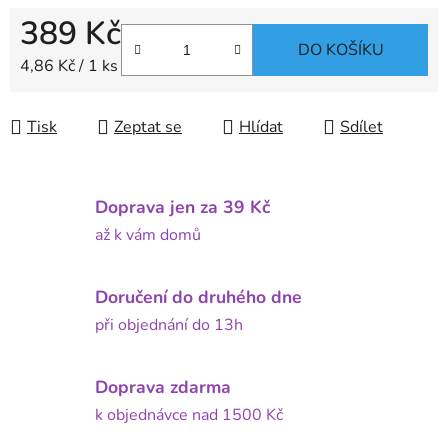
389 Kč
DO KOŠÍKU
Měrná cena:
4,86 Kč / 1 ks
Tisk
Zeptat se
Hlídat
Sdílet
Doprava jen za 39 Kč
až k vám domů
Doručení do druhého dne
při objednání do 13h
Doprava zdarma
k objednávce nad 1500 Kč