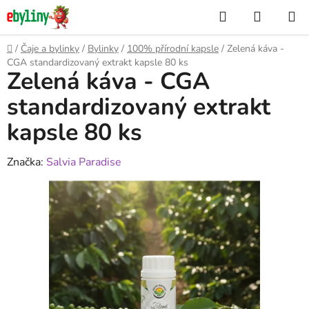
Přejít
Hledat
NÁKUP
na
KOŠÍK
obsah
Domů
/
Čaje a bylinky
/
Bylinky
/
100% přírodní kapsle
/
Zelená káva -
CGA standardizovaný extrakt kapsle 80 ks
Zelená káva - CGA
standardizovaný extrakt
kapsle 80 ks
Značka:
Salvia Paradise