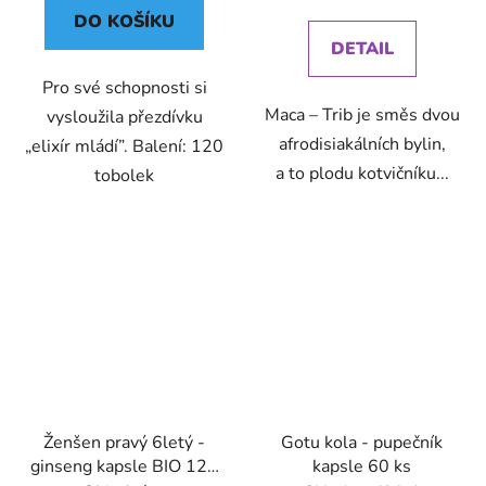
cena:
DO KOŠÍKU
DETAIL
Pro své schopnosti si
Maca – Trib je směs dvou
vysloužila přezdívku
afrodisiakálních bylin,
„elixír mládí”. Balení: 120
a to plodu kotvičníku...
tobolek
Ženšen pravý 6letý -
Gotu kola - pupečník
ginseng kapsle BIO 120
kapsle 60 ks