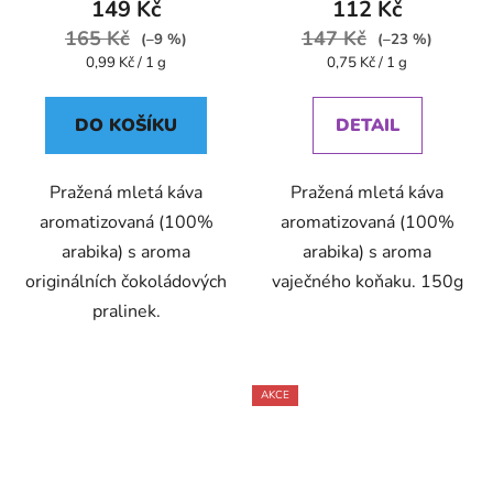
149 Kč
112 Kč
165 Kč
147 Kč
(–9 %)
(–23 %)
Měrná
Měrná
0,99 Kč / 1 g
0,75 Kč / 1 g
cena:
cena:
DO KOŠÍKU
DETAIL
Pražená mletá káva
Pražená mletá káva
aromatizovaná (100%
aromatizovaná (100%
arabika) s aroma
arabika) s aroma
originálních čokoládových
vaječného koňaku. 150g
pralinek.
AKCE