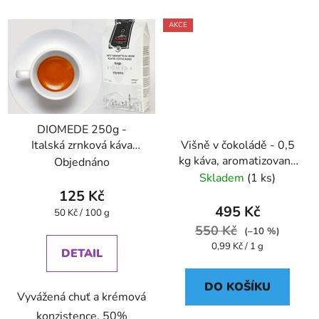
AKCE
DIOMEDE 250g -
Italská zrnková káva
Višně v čokoládě - 0,5
Caffe Pompeii
kg káva, aromatizovaná
Objednáno
- Oxalis
Skladem
(1 ks)
125 Kč
495 Kč
Měrná
50 Kč / 100 g
cena:
550 Kč
(–10 %)
Měrná
0,99 Kč / 1 g
DETAIL
cena:
DO KOŠÍKU
Vyvážená chuť a krémová
konzistence, 50%