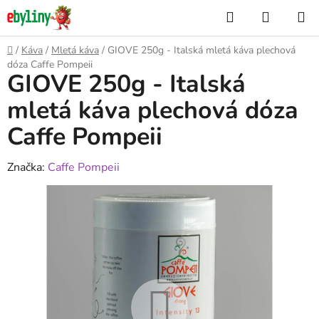
Přejít
Hledat
NÁKUP
na
KOŠÍK
obsah
Domů
/
Káva
/
Mletá káva
/
GIOVE 250g - Italská mletá káva plechová
dóza Caffe Pompeii
GIOVE 250g - Italská
mletá káva plechová dóza
Caffe Pompeii
Značka:
Caffe Pompeii