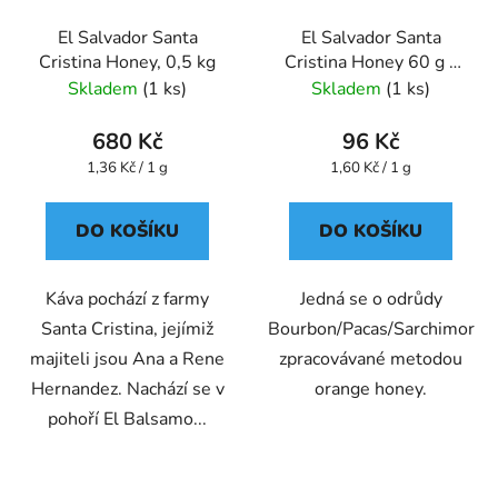
El Salvador Santa
El Salvador Santa
Cristina Honey, 0,5 kg
Cristina Honey 60 g -
káva - Oxalis
Skladem
(1 ks)
Skladem
(1 ks)
680 Kč
96 Kč
Měrná
Měrná
1,36 Kč / 1 g
1,60 Kč / 1 g
cena:
cena:
DO KOŠÍKU
DO KOŠÍKU
Káva pochází z farmy
Jedná se o odrůdy
Santa Cristina, jejímiž
Bourbon/Pacas/Sarchimor
majiteli jsou Ana a Rene
zpracovávané metodou
Hernandez. Nachází se v
orange honey.
pohoří El Balsamo...