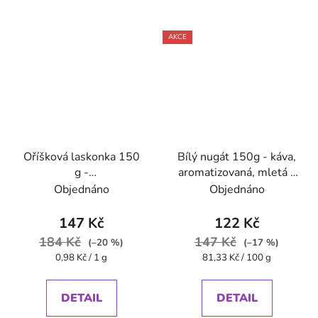
AKCE
Oříšková laskonka 150
Bílý nugát 150g - káva,
g -
aromatizovaná, mletá -
káva,aromatizovaná,mletá
Oxalis
Objednáno
Objednáno
147 Kč
122 Kč
184 Kč
147 Kč
(–20 %)
(–17 %)
Měrná
Měrná
0,98 Kč / 1 g
81,33 Kč / 100 g
cena:
cena:
DETAIL
DETAIL