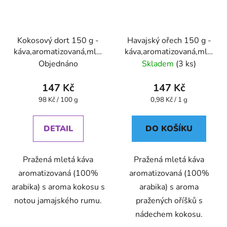
Kokosový dort 150 g -
Havajský ořech 150 g -
káva,aromatizovaná,mletá
káva,aromatizovaná,mletá
- Oxalis
- Oxalis
Objednáno
Skladem
(3 ks)
147 Kč
147 Kč
Měrná
Měrná
98 Kč / 100 g
0,98 Kč / 1 g
cena:
cena:
DETAIL
DO KOŠÍKU
Pražená mletá káva
Pražená mletá káva
aromatizovaná (100%
aromatizovaná (100%
arabika) s aroma kokosu s
arabika) s aroma
notou jamajského rumu.
pražených oříšků s
nádechem kokosu.