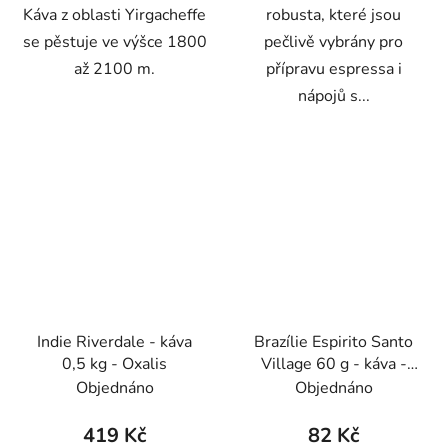
Káva z oblasti Yirgacheffe
robusta, které jsou
se pěstuje ve výšce 1800
pečlivě vybrány pro
až 2100 m.
přípravu espressa i
nápojů s...
Indie Riverdale - káva
Brazílie Espirito Santo
0,5 kg - Oxalis
Village 60 g - káva -
Oxalis
Objednáno
Objednáno
419 Kč
82 Kč