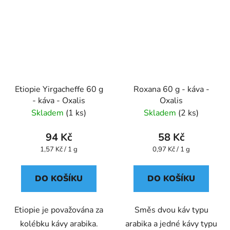
Etiopie Yirgacheffe 60 g
Roxana 60 g - káva -
- káva - Oxalis
Oxalis
Skladem
(1 ks)
Skladem
(2 ks)
94 Kč
58 Kč
Měrná
Měrná
1,57 Kč / 1 g
0,97 Kč / 1 g
cena:
cena:
DO KOŠÍKU
DO KOŠÍKU
Etiopie je považována za
Směs dvou káv typu
kolébku kávy arabika.
arabika a jedné kávy typu