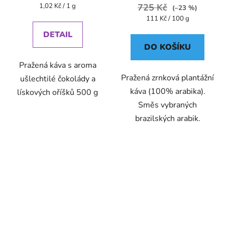
Měrná
1,02 Kč / 1 g
725 Kč
(–23 %)
cena:
Měrná
111 Kč / 100 g
cena:
DETAIL
DO KOŠÍKU
Pražená káva s aroma
Pražená zrnková plantážní
ušlechtilé čokolády a
káva (100% arabika).
lískových oříšků 500 g
Směs vybraných
brazilských arabik.