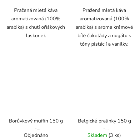
Pražená mletá káva
Pražená mletá káva
aromatizovaná (100%
aromatizovaná (100%
arabika) s chutí oříškových
arabika) s aroma krémové
laskonek
bílé čokolády a nugátu s
tóny pistácií a vanilky.
Borůvkový muffin 150 g
Belgické pralinky 150 g
-
-
káva,aromatizovaná,mletá
káva,aromatizovaná,mletá
Objednáno
Skladem
(3 ks)