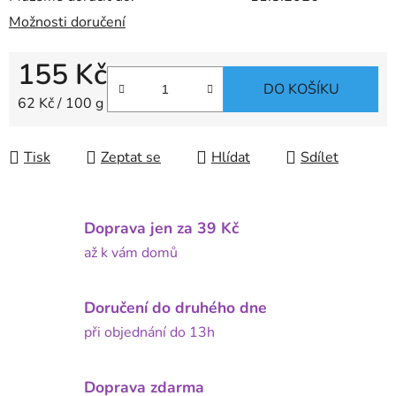
Možnosti doručení
155 Kč
DO KOŠÍKU
Měrná cena:
62 Kč / 100 g
Tisk
Zeptat se
Hlídat
Sdílet
Doprava jen za 39 Kč
až k vám domů
Doručení do druhého dne
při objednání do 13h
Doprava zdarma