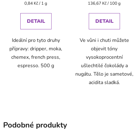
Měrná
Měrná
0,84 Kč / 1 g
136,67 Kč / 100 g
cena:
cena:
DETAIL
DETAIL
Ideální pro tyto druhy
Ve vůni i chuti můžete
přípravy: dripper, moka,
objevit tóny
chemex, french press,
vysokoprocentní
espresso. 500 g
ušlechtilé čokolády a
nugátu. Tělo je sametové,
acidita sladká.
Podobné produkty