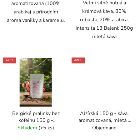
Velmi silně hutná a
aromatizovaná (100%
krémová káva, 80%
arabika) s přírodním
robusta, 20% arabica,
aroma vanilky a karamelu.
intenzita 13 Balení: 250g
mletá káva
AKCE
AKCE
Belgické pralinky bez
Alžírská 150 g - káva,
kofeinu 150 g -
aromatizovaná, mletá -
káva,aromatizovaná,mletá
Oxalis
Skladem
(>5 ks)
Objednáno
- Oxalis