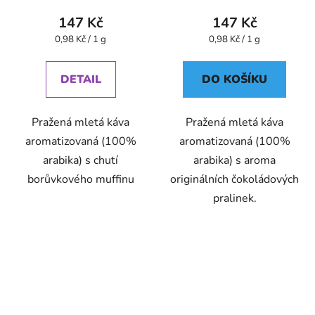
- Oxalis
147 Kč
147 Kč
Měrná
Měrná
0,98 Kč / 1 g
0,98 Kč / 1 g
cena:
cena:
DETAIL
DO KOŠÍKU
Pražená mletá káva
Pražená mletá káva
aromatizovaná (100%
aromatizovaná (100%
arabika) s chutí
arabika) s aroma
borůvkového muffinu
originálních čokoládových
pralinek.