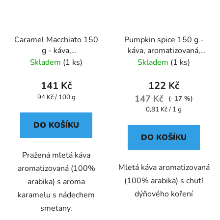
Caramel Macchiato 150
Pumpkin spice 150 g -
g - káva,
káva, aromatizovaná,
aromatizovaná,mletá -
mletá - Oxalis
Skladem
(1 ks)
Skladem
(1 ks)
Oxalis
141 Kč
122 Kč
Měrná
94 Kč / 100 g
147 Kč
(–17 %)
cena:
Měrná
0,81 Kč / 1 g
cena:
DO KOŠÍKU
DO KOŠÍKU
Pražená mletá káva
Mletá káva aromatizovaná
aromatizovaná (100%
(100% arabika) s chutí
arabika) s aroma
dýňového koření
karamelu s nádechem
smetany.