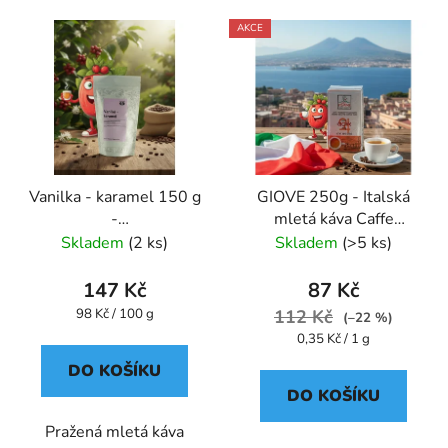
AKCE
Vanilka - karamel 150 g
GIOVE 250g - Italská
-
mletá káva Caffe
káva,aromatizovaná,mletá
Pompeii
Skladem
(2 ks)
Skladem
(>5 ks)
- Oxalis
147 Kč
87 Kč
Měrná
98 Kč / 100 g
112 Kč
(–22 %)
cena:
Měrná
0,35 Kč / 1 g
cena:
DO KOŠÍKU
DO KOŠÍKU
Pražená mletá káva