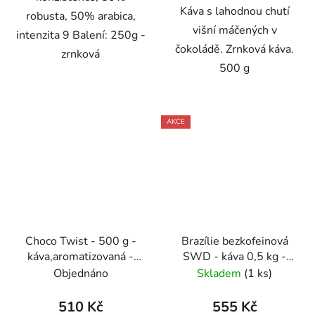
Káva s lahodnou chutí
robusta, 50% arabica,
višní máčených v
intenzita 9 Balení: 250g -
čokoládě. Zrnková káva.
zrnková
500 g
AKCE
Choco Twist - 500 g -
Brazílie bezkofeinová
káva,aromatizovaná -
SWD - káva 0,5 kg -
Oxalis
Oxalis
Objednáno
Skladem
(1 ks)
510 Kč
555 Kč