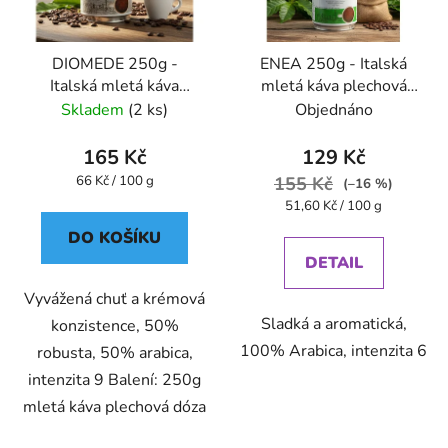
DIOMEDE 250g -
ENEA 250g - Italská
Italská mletá káva
mletá káva plechová
plechová dóza Caffe
dóza Caffe Pompeii
Skladem
(2 ks)
Objednáno
Pompeii
165 Kč
129 Kč
Měrná
66 Kč / 100 g
155 Kč
(–16 %)
cena:
Měrná
51,60 Kč / 100 g
cena:
DO KOŠÍKU
DETAIL
Vyvážená chuť a krémová
Sladká a aromatická,
konzistence, 50%
100% Arabica, intenzita 6
robusta, 50% arabica,
intenzita 9 Balení: 250g
mletá káva plechová dóza