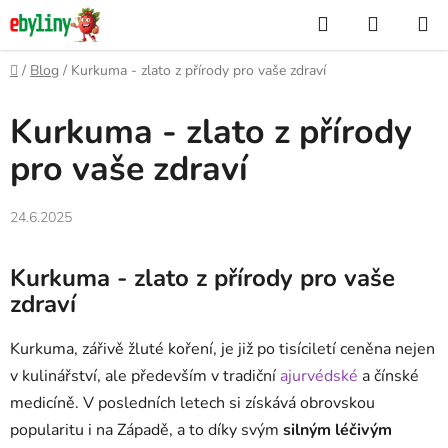
Přejít
Hledat
NÁKUP
na
KOŠÍK
obsah
Domů
/
Blog
/
Kurkuma - zlato z přírody pro vaše zdraví
Kurkuma - zlato z přírody
pro vaše zdraví
24.6.2025
Kurkuma - zlato z přírody pro vaše
zdraví
Kurkuma, zářivě žluté koření, je již po tisíciletí ceněna nejen
v kulinářství, ale především v tradiční
ajurvédské
a čínské
medicíně. V posledních letech si získává obrovskou
popularitu i na Západě, a to díky svým
silným léčivým