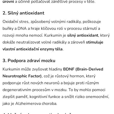
úrovni
a účinně potlačovat zánětlivé procesy v těle.
2. Silný antioxidant
Oxidační stres, způsobený volnými radikály, poškozuje
buňky a DNA a hraje klíčovou roli v procesu stárnutí a
rozvoji mnoha nemocí. Kurkumin je
silný antioxidant
, který
dokáže neutralizovat volné radikály a zároveň
stimuluje
vlastní antioxidační enzymy těla
.
3. Podpora zdraví mozku
Kurkumin může zvyšovat hladiny
BDNF (Brain-Derived
Neurotrophic Factor)
, což je růstový hormon, který
podporuje růst nových neuronů a bojuje proti různým
degenerativním procesům v mozku. To by mohlo pomoci
zlepšit paměť, kognitivní funkce a snížit riziko onemocnění,
jako je Alzheimerova choroba.