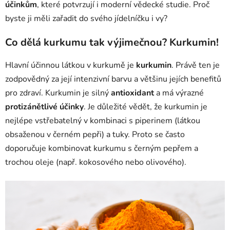
účinkům
, které potvrzují i moderní vědecké studie. Proč
byste ji měli zařadit do svého jídelníčku i vy?
Co dělá kurkumu tak výjimečnou? Kurkumin!
Hlavní účinnou látkou v kurkumě je
kurkumin
. Právě ten je
zodpovědný za její intenzivní barvu a většinu jejích benefitů
pro zdraví. Kurkumin je silný
antioxidant
a má výrazné
protizánětlivé účinky
. Je důležité vědět, že kurkumin je
nejlépe vstřebatelný v kombinaci s piperinem (látkou
obsaženou v černém pepři) a tuky. Proto se často
doporučuje kombinovat kurkumu s černým pepřem a
trochou oleje (např. kokosového nebo olivového).