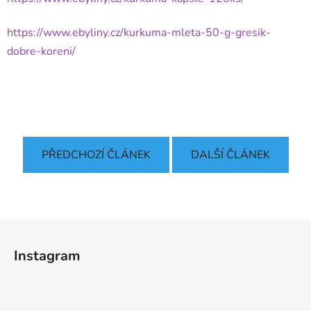
https://www.ebyliny.cz/kurkuma-mleta-50-g-gresik-
dobre-koreni/
PŘEDCHOZÍ ČLÁNEK
DALŠÍ ČLÁNEK
Z
á
Instagram
p
a
t