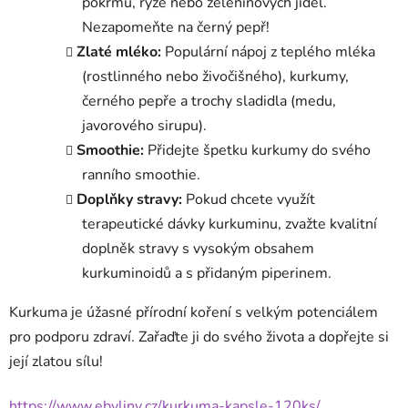
pokrmů, rýže nebo zeleninových jídel.
Nezapomeňte na černý pepř!
Zlaté mléko:
Populární nápoj z teplého mléka
(rostlinného nebo živočišného), kurkumy,
černého pepře a trochy sladidla (medu,
javorového sirupu).
Smoothie:
Přidejte špetku kurkumy do svého
ranního smoothie.
Doplňky stravy:
Pokud chcete využít
terapeutické dávky kurkuminu, zvažte kvalitní
doplněk stravy s vysokým obsahem
kurkuminoidů a s přidaným piperinem.
Kurkuma je úžasné přírodní koření s velkým potenciálem
pro podporu zdraví. Zařaďte ji do svého života a dopřejte si
její zlatou sílu!
https://www.ebyliny.cz/kurkuma-kapsle-120ks/