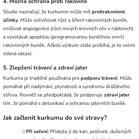
4. Možná ochrana proti rakovině
Studie naznačují, že kurkumin může mít
protirakovinné
účinky
. Může ovlivňovat růst a šíření rakovinných buněk,
snižovat angiogenezi (růst nových krevních cév v nádorech)
a vyvolávat apoptózu (programovanou buněčnou smrt)
rakovinných buněk. Ačkoli výzkum stále probíhá, je to velmi
slibná oblast.
5. Zlepšení trávení a zdraví jater
Kurkuma je tradičně používána pro
podporu trávení
. Může
pomáhat při nadýmání, plynatosti a syndromu dráždivého
střeva. Rovněž se předpokládá, že podporuje
zdraví jater
tím, že pomáhá s detoxikací a ochranou jaterních buněk.
Jak začlenit kurkumu do své stravy?
Při vaření:
Přidejte ji do kari, polévek, dušených