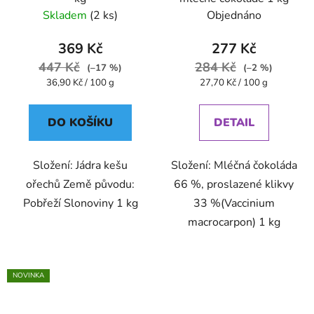
Skladem
(2 ks)
Objednáno
369 Kč
277 Kč
447 Kč
284 Kč
(–17 %)
(–2 %)
Měrná
Měrná
36,90 Kč / 100 g
27,70 Kč / 100 g
cena:
cena:
DO KOŠÍKU
DETAIL
Složení: Jádra kešu
Složení: Mléčná čokoláda
ořechů Země původu:
66 %, proslazené klikvy
Pobřeží Slonoviny 1 kg
33 %(Vaccinium
macrocarpon) 1 kg
NOVINKA