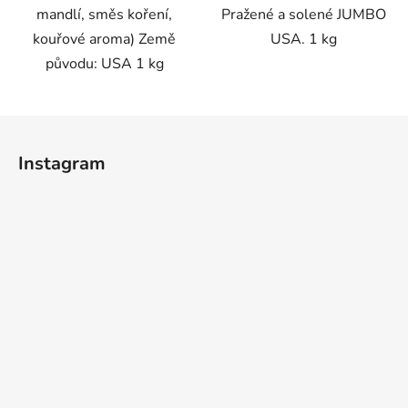
mandlí, směs koření,
Pražené a solené JUMBO
kouřové aroma) Země
USA. 1 kg
původu: USA 1 kg
Z
á
Instagram
p
a
t
í