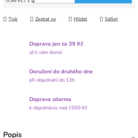
Měrná cena:
0,98 Kč / 1 g
Tisk
Zeptat se
Hlídat
Sdílet
Doprava jen za 39 Kč
až k vám domů
Doručení do druhého dne
při objednání do 13h
Doprava zdarma
k objednávce nad 1500 Kč
Popis