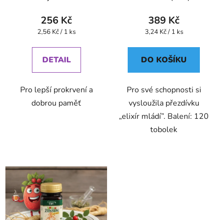
256 Kč
389 Kč
Měrná
Měrná
2,56 Kč / 1 ks
3,24 Kč / 1 ks
cena:
cena:
DETAIL
DO KOŠÍKU
Pro lepší prokrvení a
Pro své schopnosti si
dobrou paměť
vysloužila přezdívku
„elixír mládí”. Balení: 120
tobolek