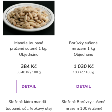
Mandle loupané
Borůvky sušené
pražené solené 1 kg.
mrazem 1 kg
Objednáno
Objednáno
384 Kč
1 030 Kč
Měrná
Měrná
38,40 Kč / 100 g
103 Kč / 100 g
cena:
cena:
DETAIL
DETAIL
Složení: Jádra mandlí -
Složení: Borůvky sušené
loupané, sůl, řepkový olej
mrazem 100% Země