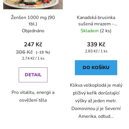
Ženšen 1000 mg (90
Kanadská brusinka
tbl.)
sušená mrazem -
lyofilizovaná kapsle 120
Objednáno
Skladem
(2 ks)
ks
247 Kč
339 Kč
Měrná
306 Kč
2,83 Kč / 1 ks
(–19 %)
cena:
Měrná
2,74 Kč / 1 ks
cena:
DO KOŠÍKU
DETAIL
Klikva velkoplodá je malý
Pro vitalitu, energii a
plíživý keřík dorůstající
osvěžení těla
výšky až jeden metr.
Domovinou jí je Severní
Amerika, odtud...