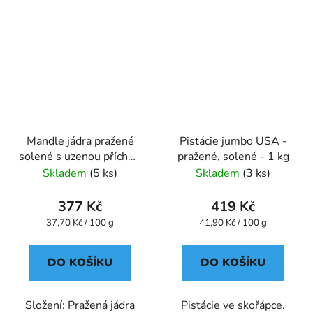
Mandle jádra pražené
Pistácie jumbo USA -
solené s uzenou příchutí
pražené, solené - 1 kg
1 kg
Skladem
(5 ks)
Skladem
(3 ks)
377 Kč
419 Kč
Měrná
Měrná
37,70 Kč / 100 g
41,90 Kč / 100 g
cena:
cena:
DO KOŠÍKU
DO KOŠÍKU
Složení: Pražená jádra
Pistácie ve skořápce.