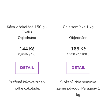
Káva v čokoládě 150 g -
Chia semínka 1 kg
Oxalis
Objednáno
Objednáno
144 Kč
165 Kč
Měrná
Měrná
0,96 Kč / 1 g
16,50 Kč / 100 g
cena:
cena:
DETAIL
DETAIL
Pražená kávová zrna v
Složení: chia semínka
hořké čokoládě.
Země původu: Paraquay 1
kg