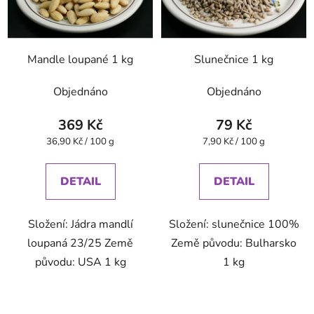
Mandle loupané 1 kg
Slunečnice 1 kg
Objednáno
Objednáno
369 Kč
79 Kč
Měrná
Měrná
36,90 Kč / 100 g
7,90 Kč / 100 g
cena:
cena:
DETAIL
DETAIL
Složení: Jádra mandlí
Složení: slunečnice 100%
loupaná 23/25 Země
Země původu: Bulharsko
původu: USA 1 kg
1 kg