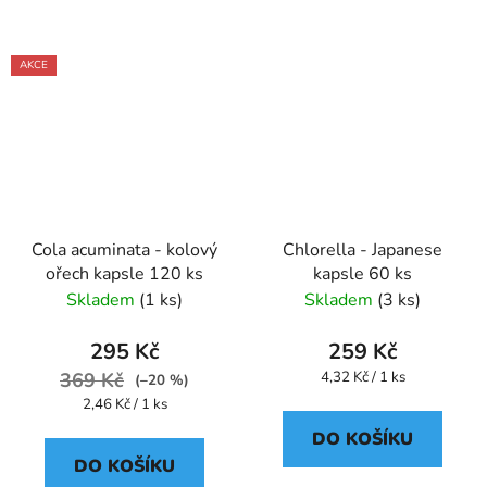
AKCE
Cola acuminata - kolový
Chlorella - Japanese
ořech kapsle 120 ks
kapsle 60 ks
Skladem
(1 ks)
Skladem
(3 ks)
295 Kč
259 Kč
Měrná
369 Kč
4,32 Kč / 1 ks
(–20 %)
cena:
Měrná
2,46 Kč / 1 ks
cena:
DO KOŠÍKU
DO KOŠÍKU