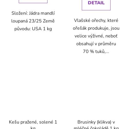
DETAIL
Složení: Jádra mandlí
Vlašské ořechy, které
loupaná 23/25 Země
ořešák produkuje, jsou
původu: USA 1 kg
velice výživné, neboť
obsahují v průměru
70 % tuků,...
Kešu pražené, solené 1
Brusinky (klikva) v
kg
mléčné čokoládě 1 kg