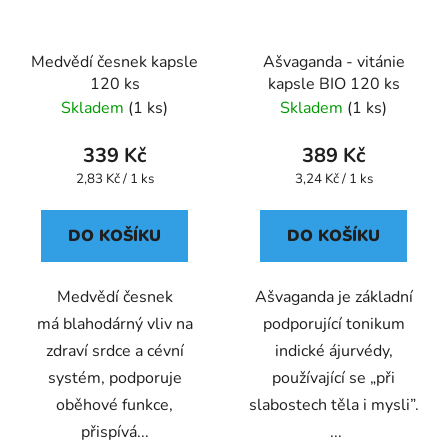
Medvědí česnek kapsle
Ašvaganda - vitánie
120 ks
kapsle BIO 120 ks
Skladem
(1 ks)
Skladem
(1 ks)
339 Kč
389 Kč
Měrná
Měrná
2,83 Kč / 1 ks
3,24 Kč / 1 ks
cena:
cena:
DO KOŠÍKU
DO KOŠÍKU
Medvědí česnek
Ašvaganda je základní
má blahodárný vliv na
podporující tonikum
zdraví srdce a cévní
indické ájurvédy,
systém, podporuje
používající se „při
oběhové funkce,
slabostech těla i mysli”.
přispívá...
...