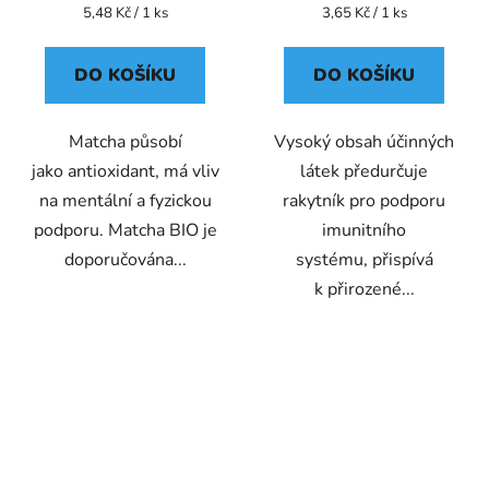
Měrná
Měrná
5,48 Kč / 1 ks
3,65 Kč / 1 ks
cena:
cena:
DO KOŠÍKU
DO KOŠÍKU
Matcha působí
Vysoký obsah účinných
jako antioxidant, má vliv
látek předurčuje
na mentální a fyzickou
rakytník pro podporu
podporu. Matcha BIO je
imunitního
doporučována...
systému, přispívá
k přirozené...