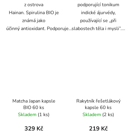
z ostrova
podporující tonikum
Hainan. Spirulina BIO je
indické ájurvédy,
známá jako
používající se „při
účinný antioxidant. Podporuje...
slabostech těla i mysli”....
Matcha Japan kapsle
Rakytník řešetlákový
BIO 60 ks
kapsle 60 ks
Skladem
(1 ks)
Skladem
(2 ks)
329 Kč
219 Kč