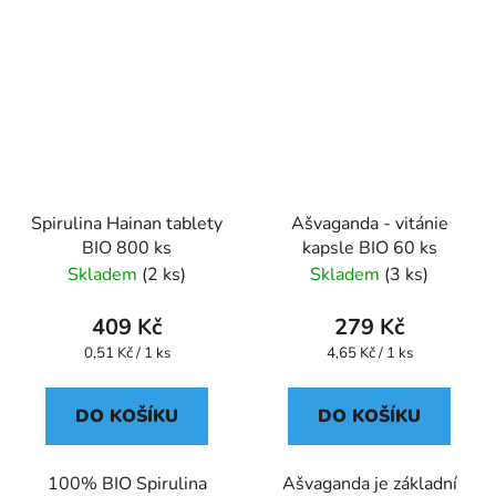
Spirulina Hainan tablety
Ašvaganda - vitánie
BIO 800 ks
kapsle BIO 60 ks
Skladem
(2 ks)
Skladem
(3 ks)
409 Kč
279 Kč
Měrná
Měrná
0,51 Kč / 1 ks
4,65 Kč / 1 ks
cena:
cena:
DO KOŠÍKU
DO KOŠÍKU
100% BIO Spirulina
Ašvaganda je základní