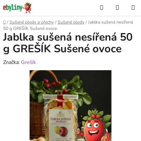
Přejít
Hledat
NÁKUP
na
KOŠÍK
obsah
Domů
/
Sušené plody a ořechy
/
Sušené plody
/
Jablka sušená nesířená
50 g GREŠÍK Sušené ovoce
Jablka sušená nesířená 50
g GREŠÍK Sušené ovoce
Značka:
Grešík