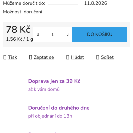
Můžeme doručit do:
11.8.2026
Možnosti doručení
78 Kč
DO KOŠÍKU
Měrná cena:
1,56 Kč / 1 g
Tisk
Zeptat se
Hlídat
Sdílet
Doprava jen za 39 Kč
až k vám domů
Doručení do druhého dne
při objednání do 13h