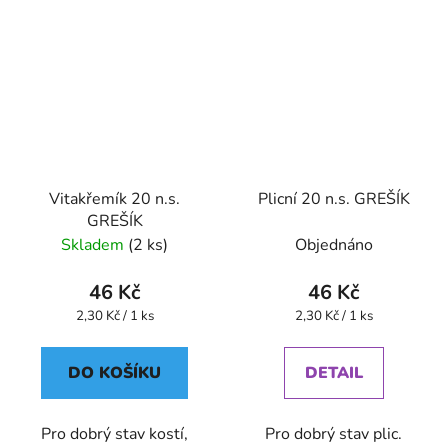
Vitakřemík 20 n.s.
Plicní 20 n.s. GREŠÍK
GREŠÍK
Skladem
(2 ks)
Objednáno
46 Kč
46 Kč
Měrná
Měrná
2,30 Kč / 1 ks
2,30 Kč / 1 ks
cena:
cena:
DO KOŠÍKU
DETAIL
Pro dobrý stav kostí,
Pro dobrý stav plic.