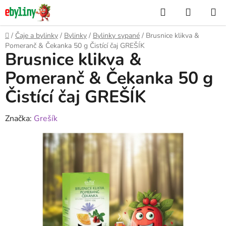
Přejít
Hledat
NÁKUP
na
KOŠÍK
obsah
Domů
/
Čaje a bylinky
/
Bylinky
/
Bylinky sypané
/
Brusnice klikva &
Pomeranč & Čekanka 50 g Čistící čaj GREŠÍK
Brusnice klikva &
Pomeranč & Čekanka 50 g
Čistící čaj GREŠÍK
Značka:
Grešík