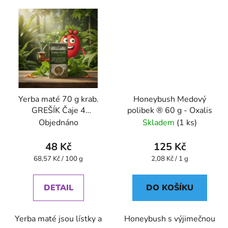
Yerba maté 70 g krab.
Honeybush Medový
GREŠÍK Čaje 4
polibek ® 60 g - Oxalis
světadílů
Objednáno
Skladem
(1 ks)
48 Kč
125 Kč
Měrná
Měrná
68,57 Kč / 100 g
2,08 Kč / 1 g
cena:
cena:
DETAIL
DO KOŠÍKU
Yerba maté jsou lístky a
Honeybush s výjimečnou