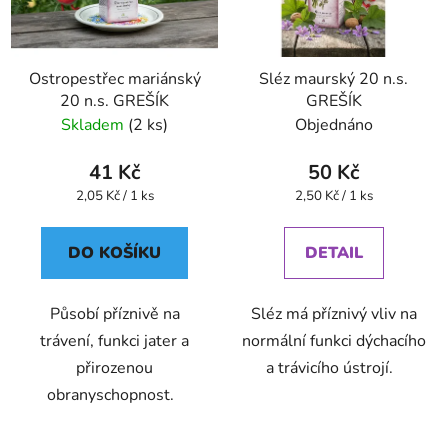
Ostropestřec mariánský
Sléz maurský 20 n.s.
20 n.s. GREŠÍK
GREŠÍK
Skladem
(2 ks)
Objednáno
41 Kč
50 Kč
Měrná
Měrná
2,05 Kč / 1 ks
2,50 Kč / 1 ks
cena:
cena:
DO KOŠÍKU
DETAIL
Působí příznivě na
Sléz má příznivý vliv na
trávení, funkci jater a
normální funkci dýchacího
přirozenou
a trávicího ústrojí.
obranyschopnost.