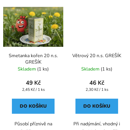
Smetanka kořen 20 n.s.
Větrový 20 n.s. GREŠÍK
GREŠÍK
Skladem
(1 ks)
Skladem
(1 ks)
49 Kč
46 Kč
Měrná
Měrná
2,45 Kč / 1 ks
2,30 Kč / 1 ks
cena:
cena:
DO KOŠÍKU
DO KOŠÍKU
Působí příznivě na
Při nadýmání, vhodný i