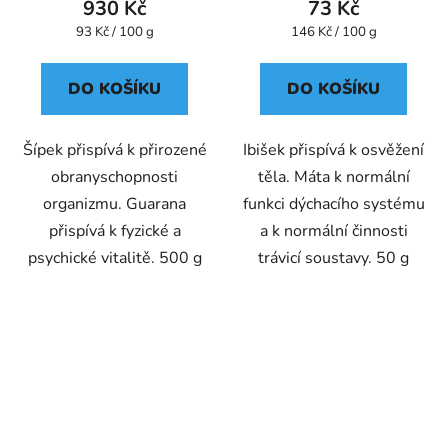
930 Kč
73 Kč
Měrná
Měrná
93 Kč / 100 g
146 Kč / 100 g
cena:
cena:
DO KOŠÍKU
DO KOŠÍKU
Šípek přispívá k přirozené
Ibišek přispívá k osvěžení
obranyschopnosti
těla. Máta k normální
organizmu. Guarana
funkci dýchacího systému
přispívá k fyzické a
a k normální činnosti
psychické vitalitě. 500 g
trávicí soustavy. 50 g