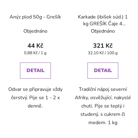
Anýz plod 50g - Grešík
Karkade (ibišek súd.) 1
kg GREŠÍK Čaje 4
světadílů
Objednáno
Objednáno
44 Kč
321 Kč
Měrná
Měrná
0,88 Kč / 1 g
32,10 Kč / 100 g
cena:
cena:
DETAIL
DETAIL
Odvar se připravuje vždy
Tradiční nápoj severní
čerstvý. Pije se 1 - 2 x
Afriky, osvěžující, nakyslé
denně.
chuti. Pije se teplý i
studený, s cukrem či
medem. 1 kg