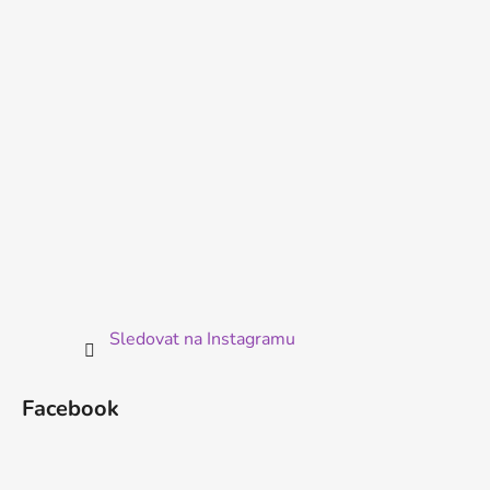
t
í
Sledovat na Instagramu
Facebook