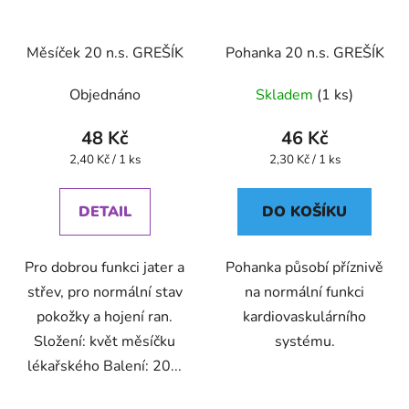
Měsíček 20 n.s. GREŠÍK
Pohanka 20 n.s. GREŠÍK
Objednáno
Skladem
(1 ks)
48 Kč
46 Kč
Měrná
Měrná
2,40 Kč / 1 ks
2,30 Kč / 1 ks
cena:
cena:
DETAIL
DO KOŠÍKU
Pro dobrou funkci jater a
Pohanka působí příznivě
střev, pro normální stav
na normální funkci
pokožky a hojení ran.
kardiovaskulárního
Složení: květ měsíčku
systému.
lékařského Balení: 20...