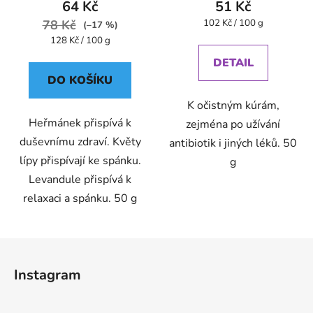
64 Kč
51 Kč
Měrná
78 Kč
102 Kč / 100 g
(–17 %)
cena:
Měrná
128 Kč / 100 g
cena:
DETAIL
DO KOŠÍKU
K očistným kúrám,
Heřmánek přispívá k
zejména po užívání
duševnímu zdraví. Květy
antibiotik i jiných léků. 50
lípy přispívají ke spánku.
g
Levandule přispívá k
relaxaci a spánku. 50 g
Z
á
Instagram
p
a