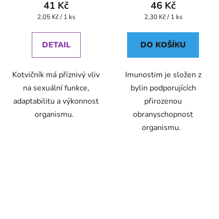
41 Kč
46 Kč
Měrná
Měrná
2,05 Kč / 1 ks
2,30 Kč / 1 ks
cena:
cena:
DETAIL
DO KOŠÍKU
Kotvičník má příznivý vliv
Imunostim je složen z
na sexuální funkce,
bylin podporujících
adaptabilitu a výkonnost
přirozenou
organismu.
obranyschopnost
organismu.