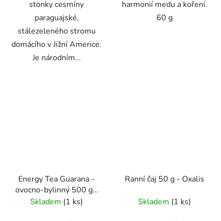
stonky cesmíny
harmonií medu a koření.
paraguajské,
60 g
stálezeleného stromu
domácího v Jižní Americe.
Je národním...
Energy Tea Guarana -
Ranní čaj 50 g - Oxalis
ovocno-bylinný 500 g -
Oxalis
Skladem
(1 ks)
Skladem
(1 ks)