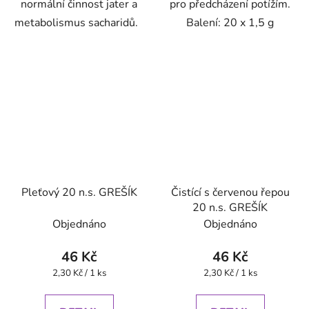
normální činnost jater a
pro předcházení potížím.
metabolismus sacharidů.
Balení: 20 x 1,5 g
Pleťový 20 n.s. GREŠÍK
Čistící s červenou řepou
20 n.s. GREŠÍK
Objednáno
Objednáno
46 Kč
46 Kč
Měrná
Měrná
2,30 Kč / 1 ks
2,30 Kč / 1 ks
cena:
cena: