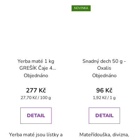
NOVINKA
Yerba maté 1 kg
Snadný dech 50 g -
GREŠÍK Čaje 4
Oxalis
světadílů
Objednáno
Objednáno
277 Kč
96 Kč
Měrná
Měrná
27,70 Kč / 100 g
1,92 Kč / 1 g
cena:
cena:
DETAIL
DETAIL
Yerba maté jsou lístky a
Mateřídouška, divizna,