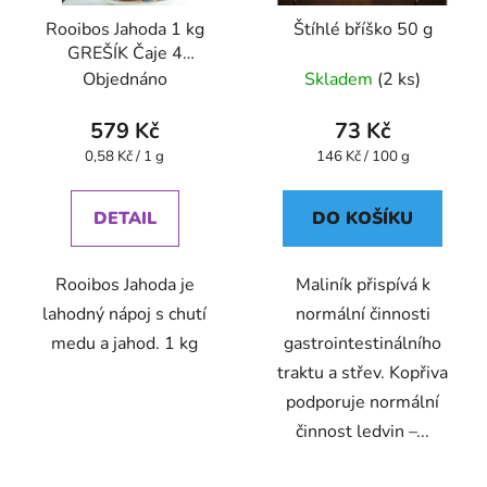
Rooibos Jahoda 1 kg
Štíhlé bříško 50 g
GREŠÍK Čaje 4
světadílů
Objednáno
Skladem
(2 ks)
579 Kč
73 Kč
Měrná
Měrná
0,58 Kč / 1 g
146 Kč / 100 g
cena:
cena:
DETAIL
DO KOŠÍKU
Rooibos Jahoda je
Maliník přispívá k
lahodný nápoj s chutí
normální činnosti
medu a jahod. 1 kg
gastrointestinálního
traktu a střev. Kopřiva
podporuje normální
činnost ledvin –...