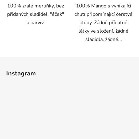
100% zralé meruňky, bez
100% Mango s vynikající
přidaných sladidel, "éček"
chutí připomínající čerstvé
a barviv.
plody. Žádné přídatné
látky ve složení, žádné
sladidla, žádné...
Z
á
Instagram
p
a
t
í