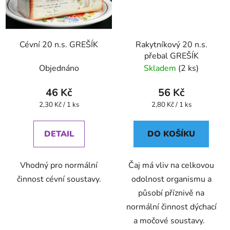
Cévní 20 n.s. GREŠÍK
Rakytníkový 20 n.s.
přebal GREŠÍK
Objednáno
Skladem
(2 ks)
46 Kč
56 Kč
Měrná
Měrná
2,30 Kč / 1 ks
2,80 Kč / 1 ks
cena:
cena:
DETAIL
DO KOŠÍKU
Vhodný pro normální
Čaj má vliv na celkovou
činnost cévní soustavy.
odolnost organismu a
působí příznivě na
normální činnost dýchací
a močové soustavy.