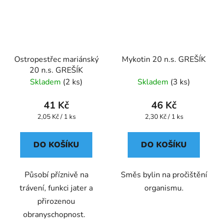
Ostropestřec mariánský
Mykotin 20 n.s. GREŠÍK
20 n.s. GREŠÍK
Skladem
(2 ks)
Skladem
(3 ks)
41 Kč
46 Kč
Měrná
Měrná
2,05 Kč / 1 ks
2,30 Kč / 1 ks
cena:
cena:
DO KOŠÍKU
DO KOŠÍKU
Působí příznivě na
Směs bylin na pročištění
trávení, funkci jater a
organismu.
přirozenou
obranyschopnost.