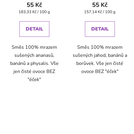
55 Kč
55 Kč
Měrná
Měrná
183,33 Kč / 100 g
157,14 Kč / 100 g
cena:
cena:
DETAIL
DETAIL
Směs 100% mrazem
Směs 100% mrazem
sušených ananasů,
sušených jahod, banánů a
banánů a physalis. Vše
borůvek. Vše jen čisté
jen čisté ovoce BEZ
ovoce BEZ "éček"
"éček"