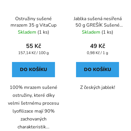
Ostružiny sušené
Jablka sušená nesířená
mrazem 35 g VitaCup
50 g GREŠÍK Sušené
ovoce
Skladem
(1 ks)
Skladem
(1 ks)
55 Kč
49 Kč
Měrná
Měrná
157,14 Kč / 100 g
0,98 Kč / 1 g
cena:
cena:
DO KOŠÍKU
DO KOŠÍKU
100% mrazem sušené
Z českých jablek!
ostružiny, které díky
velmi šetrnému procesu
lyofilizace mají 90%
zachovaných
charakteristik...