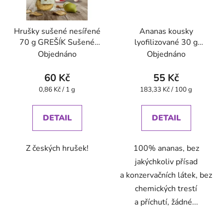
Hrušky sušené nesířené
Ananas kousky
70 g GREŠÍK Sušené
lyofilizované 30 g
ovoce
VitaCup
Objednáno
Objednáno
60 Kč
55 Kč
Měrná
Měrná
0,86 Kč / 1 g
183,33 Kč / 100 g
cena:
cena:
DETAIL
DETAIL
Z českých hrušek!
100% ananas, bez
jakýchkoliv přísad
a konzervačních látek, bez
chemických trestí
a příchutí, žádné...