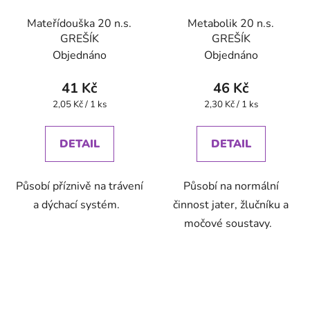
Mateřídouška 20 n.s.
Metabolik 20 n.s.
GREŠÍK
GREŠÍK
Objednáno
Objednáno
41 Kč
46 Kč
Měrná
Měrná
2,05 Kč / 1 ks
2,30 Kč / 1 ks
cena:
cena:
DETAIL
DETAIL
Působí příznivě na trávení
Působí na normální
a dýchací systém.
činnost jater, žlučníku a
močové soustavy.