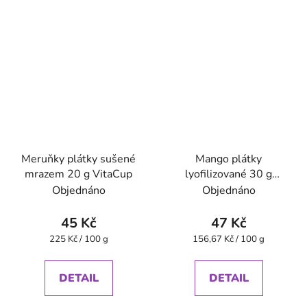
Meruňky plátky sušené
Mango plátky
mrazem 20 g VitaCup
lyofilizované 30 g
VitaCup
Objednáno
Objednáno
45 Kč
47 Kč
Měrná
Měrná
225 Kč / 100 g
156,67 Kč / 100 g
cena:
cena:
DETAIL
DETAIL