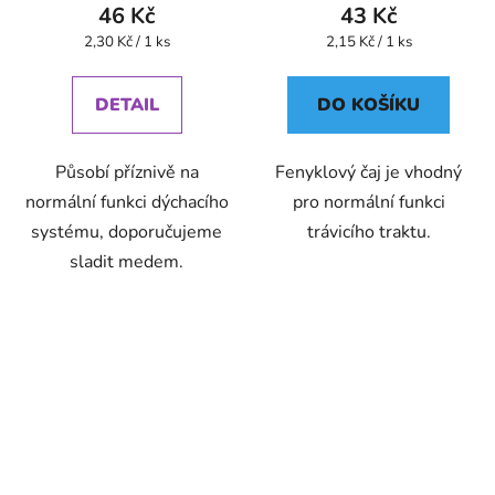
46 Kč
43 Kč
Měrná
Měrná
2,30 Kč / 1 ks
2,15 Kč / 1 ks
cena:
cena:
DETAIL
DO KOŠÍKU
Působí příznivě na
Fenyklový čaj je vhodný
normální funkci dýchacího
pro normální funkci
systému, doporučujeme
trávicího traktu.
sladit medem.