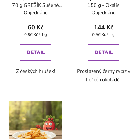
70 g GREŠÍK Sušené
150 g - Oxalis
ovoce
Objednáno
Objednáno
60 Kč
144 Kč
Měrná
Měrná
0,86 Kč / 1 g
0,96 Kč / 1 g
cena:
cena:
DETAIL
DETAIL
Z českých hrušek!
Proslazený černý rybíz v
hořké čokoládě.