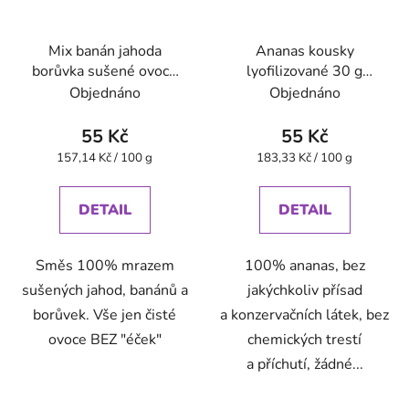
Mix banán jahoda
Ananas kousky
borůvka sušené ovoce
lyofilizované 30 g
mrazem 35 g VitaCup
VitaCup
Objednáno
Objednáno
55 Kč
55 Kč
Měrná
Měrná
157,14 Kč / 100 g
183,33 Kč / 100 g
cena:
cena:
DETAIL
DETAIL
Směs 100% mrazem
100% ananas, bez
sušených jahod, banánů a
jakýchkoliv přísad
borůvek. Vše jen čisté
a konzervačních látek, bez
ovoce BEZ "éček"
chemických trestí
a příchutí, žádné...