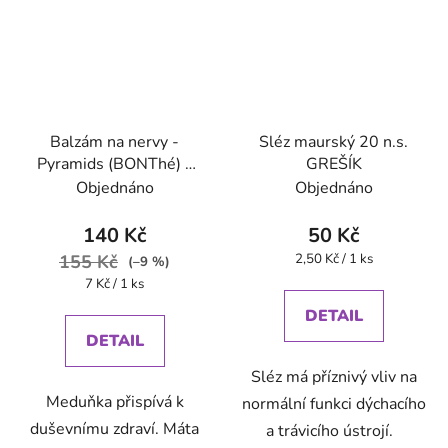
Balzám na nervy -
Sléz maurský 20 n.s.
Pyramids (BONThé) -
GREŠÍK
Oxalis
Objednáno
Objednáno
140 Kč
50 Kč
Měrná
155 Kč
2,50 Kč / 1 ks
(–9 %)
cena:
Měrná
7 Kč / 1 ks
cena:
DETAIL
DETAIL
Sléz má příznivý vliv na
Meduňka přispívá k
normální funkci dýchacího
duševnímu zdraví. Máta
a trávicího ústrojí.