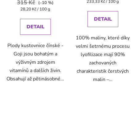
Měrná
315 Kč
233,33 Kč / 100 g
(–10 %)
cena:
Měrná
28,20 Kč / 100 g
cena:
DETAIL
DETAIL
100% maliny, které díky
Plody kustovnice čínské -
velmi šetrnému procesu
Goji jsou bohatým a
lyofilizace mají 90%
výživným zdrojem
zachovaných
vitamínů a dalších živin.
charakteristik čerstvých
Obsahují až pětinásobné...
malin –...