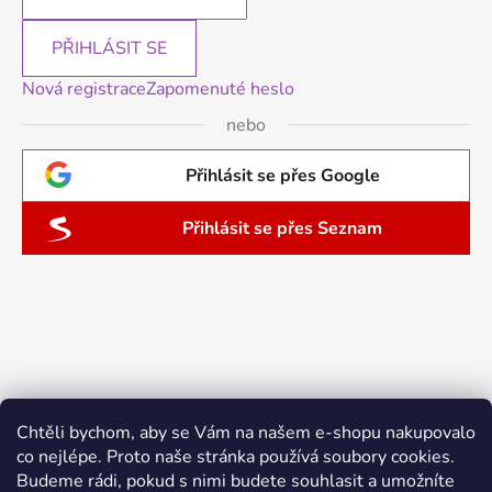
PŘIHLÁSIT SE
Nová registrace
Zapomenuté heslo
nebo
Přihlásit se přes Google
Přihlásit se přes Seznam
Chtěli bychom, aby se Vám na našem e-shopu nakupovalo
co nejlépe. Proto naše stránka používá soubory cookies.
Budeme rádi, pokud s nimi budete souhlasit a umožníte