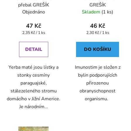
přebal GREŠÍK
GREŠÍK
Objednáno
Skladem
(1 ks)
47 Kč
46 Kč
Měrná
Měrná
2,35 Kč / 1 ks
2,30 Kč / 1 ks
cena:
cena:
DETAIL
DO KOŠÍKU
Yerba maté jsou lístky a
Imunostim je složen z
stonky cesmíny
bylin podporujících
paraguajské,
přirozenou
stálezeleného stromu
obranyschopnost
domácího v Jižní Americe.
organismu.
Je národním...