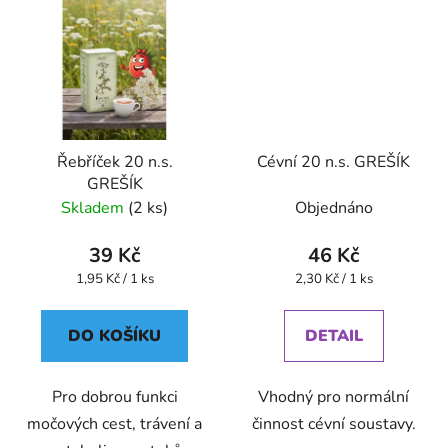
Řebříček 20 n.s.
Cévní 20 n.s. GREŠÍK
GREŠÍK
Skladem
(2 ks)
Objednáno
39 Kč
46 Kč
Měrná
Měrná
1,95 Kč / 1 ks
2,30 Kč / 1 ks
cena:
cena:
DO KOŠÍKU
DETAIL
Pro dobrou funkci
Vhodný pro normální
močových cest, trávení a
činnost cévní soustavy.