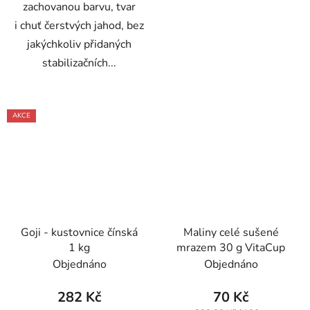
zachovanou barvu, tvar
i chuť čerstvých jahod, bez
jakýchkoliv přidaných
stabilizačních...
AKCE
Goji - kustovnice čínská
Maliny celé sušené
1 kg
mrazem 30 g VitaCup
Objednáno
Objednáno
282 Kč
70 Kč