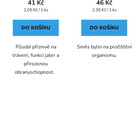
41 Kč
46 Kč
Měrná
Měrná
2,05 Kč / 1 ks
2,30 Kč / 1 ks
cena:
cena:
DO KOŠÍKU
DO KOŠÍKU
Působí příznivě na
Směs bylin na pročištění
trávení, funkci jater a
organismu.
přirozenou
obranyschopnost.