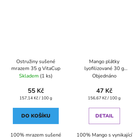
Ostružiny sušené
Mango plátky
mrazem 35 g VitaCup
lyofilizované 30 g
VitaCup
Skladem
(1 ks)
Objednáno
55 Kč
47 Kč
Měrná
Měrná
157,14 Kč / 100 g
156,67 Kč / 100 g
cena:
cena:
DO KOŠÍKU
DETAIL
100% mrazem sušené
100% Mango s vynikající