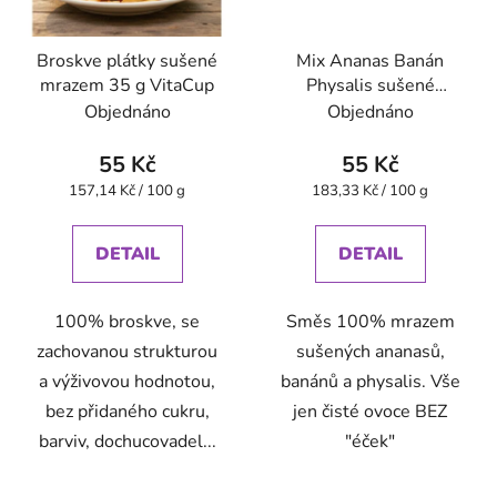
Broskve plátky sušené
Mix Ananas Banán
mrazem 35 g VitaCup
Physalis sušené
mrazem 30 g VitaCup
Objednáno
Objednáno
55 Kč
55 Kč
Měrná
Měrná
157,14 Kč / 100 g
183,33 Kč / 100 g
cena:
cena:
DETAIL
DETAIL
100% broskve, se
Směs 100% mrazem
zachovanou strukturou
sušených ananasů,
a výživovou hodnotou,
banánů a physalis. Vše
bez přidaného cukru,
jen čisté ovoce BEZ
barviv, dochucovadel...
"éček"