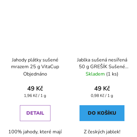
Jahody plátky sušené
Jablka sušená nesířená
mrazem 25 g VitaCup
50 g GREŠÍK Sušené
ovoce
Objednáno
Skladem
(1 ks)
49 Kč
49 Kč
Měrná
Měrná
1,96 Kč / 1 g
0,98 Kč / 1 g
cena:
cena:
DETAIL
DO KOŠÍKU
100% jahody, které mají
Z českých jablek!