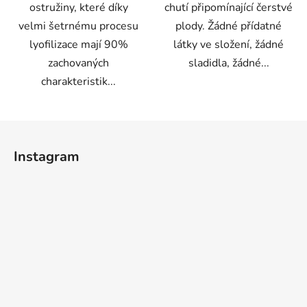
ostružiny, které díky
chutí připomínající čerstvé
velmi šetrnému procesu
plody. Žádné přídatné
lyofilizace mají 90%
látky ve složení, žádné
zachovaných
sladidla, žádné...
charakteristik...
Z
á
Instagram
p
a
t
í