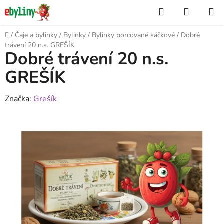
Přejít
Hledat
NÁKUP
na
KOŠÍK
obsah
Domů
/
Čaje a bylinky
/
Bylinky
/
Bylinky porcované sáčkové
/
Dobré
trávení 20 n.s. GREŠÍK
Dobré trávení 20 n.s.
GREŠÍK
Značka:
Grešík