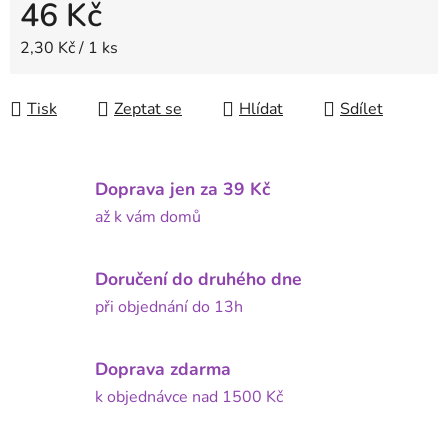
46 Kč
Měrná cena:
2,30 Kč / 1 ks
Tisk
Zeptat se
Hlídat
Sdílet
Doprava jen za 39 Kč
až k vám domů
Doručení do druhého dne
při objednání do 13h
Doprava zdarma
k objednávce nad 1500 Kč