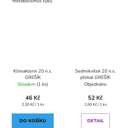
metabolismus tuků.
Klimakterin 20 n.s.
Sedmikvítek 20 n.s.
GREŠÍK
přebal GREŠÍK
Skladem
(1 ks)
Objednáno
46 Kč
52 Kč
Měrná
Měrná
2,30 Kč / 1 ks
2,60 Kč / 1 ks
cena:
cena:
DO KOŠÍKU
DETAIL