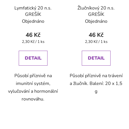
Lymfatický 20 n.s.
Žlučníkový 20 n.s.
GREŠÍK
GREŠÍK
Objednáno
Objednáno
46 Kč
46 Kč
Měrná
Měrná
2,30 Kč / 1 ks
2,30 Kč / 1 ks
cena:
cena:
DETAIL
DETAIL
Působí příznivě na
Působí příznivě na trávení
imunitní systém,
a žlučník. Balení: 20 x 1,5
vylučování a hormonální
g
rovnováhu.