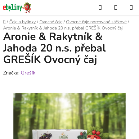
Přejít
Hledat
NÁKUP
na
KOŠÍK
obsah
Domů
/
Čaje a bylinky
/
Ovocné čaje
/
Ovocné čaje porcované sáčkové
/
Aronie & Rakytník & Jahoda 20 n.s. přebal GREŠÍK Ovocný čaj
Aronie & Rakytník &
Jahoda 20 n.s. přebal
GREŠÍK Ovocný čaj
Značka:
Grešík