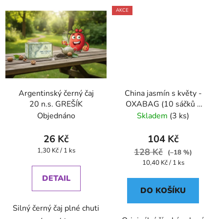
AKCE
Argentinský černý čaj
China jasmín s květy -
20 n.s. GREŠÍK
OXABAG (10 sáčků x
4g) - Oxalis
Objednáno
Skladem
(3 ks)
26 Kč
104 Kč
Měrná
1,30 Kč / 1 ks
128 Kč
(–18 %)
cena:
Měrná
10,40 Kč / 1 ks
cena:
DETAIL
DO KOŠÍKU
Silný černý čaj plné chuti