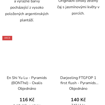
Originální čínský zelený
a výrazné barvy
čaj s jasmínovými květy v
pocházející z vysoko
porcích.
položených argentinských
plantáží.
AKCE
En Shi Yu Lu - Pyramids
Darjeeling FTGFOP 1
(BONThé) - Oxalis
first flush - Pyramids
(BONThé) - Oxalis
Objednáno
Objednáno
116 Kč
140 Kč
Měrná