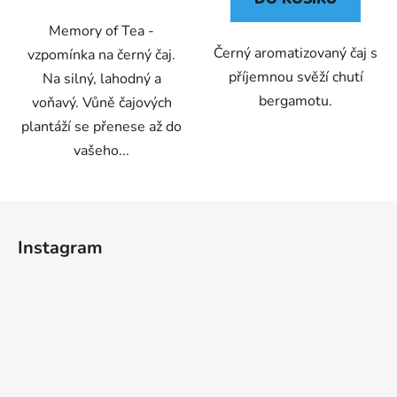
Memory of Tea -
Černý aromatizovaný čaj s
vzpomínka na černý čaj.
příjemnou svěží chutí
Na silný, lahodný a
bergamotu.
voňavý. Vůně čajových
plantáží se přenese až do
vašeho...
Z
á
Instagram
p
a
t
í