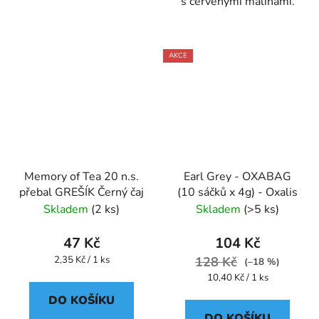
s červenými malinami.
AKCE
Memory of Tea 20 n.s.
Earl Grey - OXABAG
přebal GREŠÍK Černý čaj
(10 sáčků x 4g) - Oxalis
Skladem
(2 ks)
Skladem
(>5 ks)
47 Kč
104 Kč
Měrná
2,35 Kč / 1 ks
128 Kč
(–18 %)
cena:
Měrná
10,40 Kč / 1 ks
cena:
DO KOŠÍKU
DO KOŠÍKU