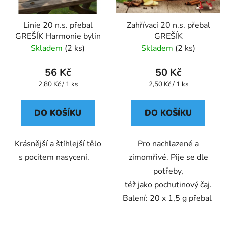
Linie 20 n.s. přebal
Zahřívací 20 n.s. přebal
GREŠÍK Harmonie bylin
GREŠÍK
Skladem
(2 ks)
Skladem
(2 ks)
56 Kč
50 Kč
Měrná
Měrná
2,80 Kč / 1 ks
2,50 Kč / 1 ks
cena:
cena:
DO KOŠÍKU
DO KOŠÍKU
Krásnější a štíhlejší tělo
Pro nachlazené a
s pocitem nasycení.
zimomřivé. Pije se dle
potřeby,
též jako pochutinový čaj.
Balení: 20 x 1,5 g přebal