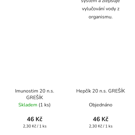
systém a zlepšuje
vylučování vody z
organismu.
Imunostim 20 n.s.
Hepčík 20 n.s. GREŠÍK
GREŠÍK
Skladem
(1 ks)
Objednáno
46 Kč
46 Kč
Měrná
Měrná
2,30 Kč / 1 ks
2,30 Kč / 1 ks
cena:
cena: