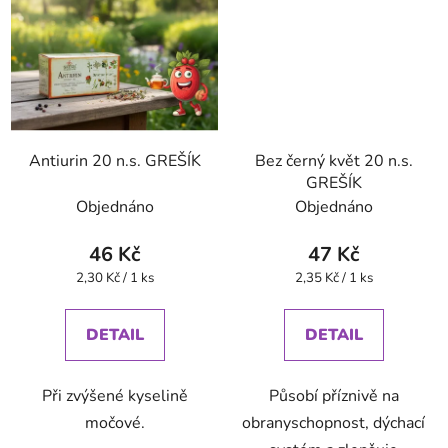
Antiurin 20 n.s. GREŠÍK
Bez černý květ 20 n.s.
GREŠÍK
Objednáno
Objednáno
46 Kč
47 Kč
Měrná
Měrná
2,30 Kč / 1 ks
2,35 Kč / 1 ks
cena:
cena:
DETAIL
DETAIL
Při zvýšené kyselině
Působí příznivě na
močové.
obranyschopnost, dýchací