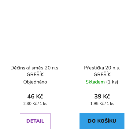
Děčínská směs 20 n.s.
Přeslička 20 n.s.
GREŠÍK
GREŠÍK
Objednáno
Skladem
(1 ks)
46 Kč
39 Kč
Měrná
Měrná
2,30 Kč / 1 ks
1,95 Kč / 1 ks
cena:
cena:
DETAIL
DO KOŠÍKU