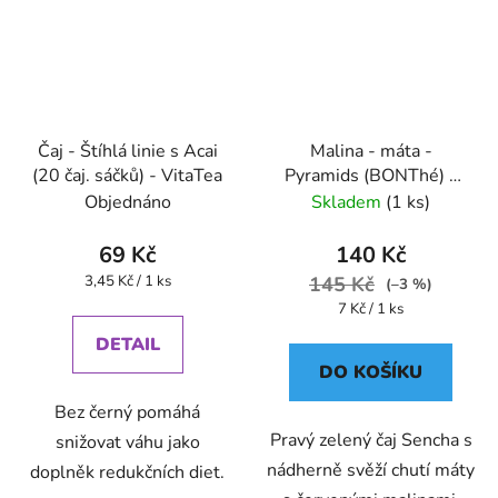
Čaj - Štíhlá linie s Acai
Malina - máta -
(20 čaj. sáčků) - VitaTea
Pyramids (BONThé) -
Oxalis
Objednáno
Skladem
(1 ks)
69 Kč
140 Kč
Měrná
3,45 Kč / 1 ks
145 Kč
(–3 %)
cena:
Měrná
7 Kč / 1 ks
cena:
DETAIL
DO KOŠÍKU
Bez černý pomáhá
Pravý zelený čaj Sencha s
snižovat váhu jako
nádherně svěží chutí máty
doplněk redukčních diet.