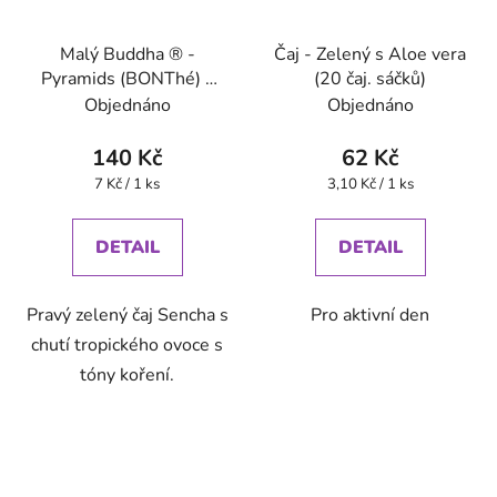
Malý Buddha ® -
Čaj - Zelený s Aloe vera
Pyramids (BONThé) -
(20 čaj. sáčků)
Oxalis
Objednáno
Objednáno
140 Kč
62 Kč
Měrná
Měrná
7 Kč / 1 ks
3,10 Kč / 1 ks
cena:
cena:
DETAIL
DETAIL
Pravý zelený čaj Sencha s
Pro aktivní den
chutí tropického ovoce s
tóny koření.