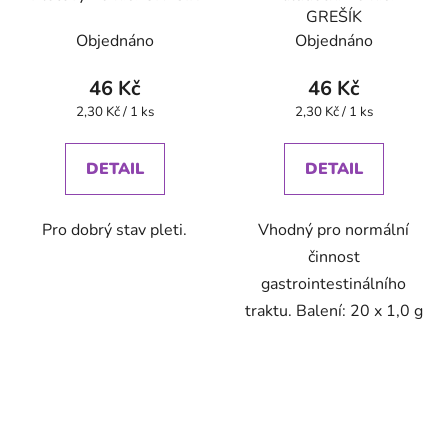
GREŠÍK
Objednáno
Objednáno
46 Kč
46 Kč
Měrná
Měrná
2,30 Kč / 1 ks
2,30 Kč / 1 ks
cena:
cena:
DETAIL
DETAIL
Pro dobrý stav pleti.
Vhodný pro normální
činnost
gastrointestinálního
traktu. Balení: 20 x 1,0 g