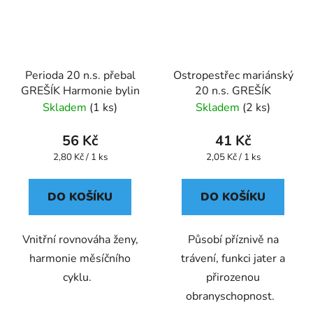
Perioda 20 n.s. přebal
Ostropestřec mariánský
GREŠÍK Harmonie bylin
20 n.s. GREŠÍK
Skladem
(1 ks)
Skladem
(2 ks)
56 Kč
41 Kč
Měrná
Měrná
2,80 Kč / 1 ks
2,05 Kč / 1 ks
cena:
cena:
DO KOŠÍKU
DO KOŠÍKU
Vnitřní rovnováha ženy,
Působí příznivě na
harmonie měsíčního
trávení, funkci jater a
cyklu.
přirozenou
obranyschopnost.