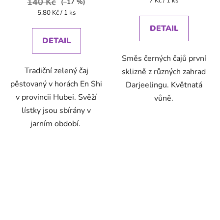
140 Kč
7 Kč / 1 ks
(–17 %)
cena:
Měrná
5,80 Kč / 1 ks
cena:
DETAIL
DETAIL
Směs černých čajů první
Tradiční zelený čaj
sklizně z různých zahrad
pěstovaný v horách En Shi
Darjeelingu. Květnatá
v provincii Hubei. Svěží
vůně.
lístky jsou sbírány v
jarním období.