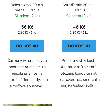
Rakytníkový 20 n.s.
Vitakřemík 20 n.s.
přebal GREŠÍK
GREŠÍK
Skladem
(2 ks)
Skladem
(2 ks)
56 Kč
46 Kč
Měrná
Měrná
2,80 Kč / 1 ks
2,30 Kč / 1 ks
cena:
cena:
DO KOŠÍKU
DO KOŠÍKU
Čaj má vliv na celkovou
Pro dobrý stav kostí,
odolnost organismu a
kloubů, vlasů a nehtů.
působí příznivě na
Složení: konopice nať,
normální činnost dýchací
truskavec nať, smetanka
a močové soustavy.
list, heřmánek květ,...