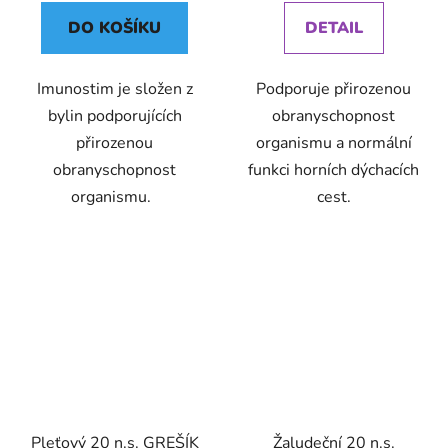
DO KOŠÍKU
DETAIL
Imunostim je složen z
Podporuje přirozenou
bylin podporujících
obranyschopnost
přirozenou
organismu a normální
obranyschopnost
funkci horních dýchacích
organismu.
cest.
Pleťový 20 n.s. GREŠÍK
Žaludeční 20 n.s.