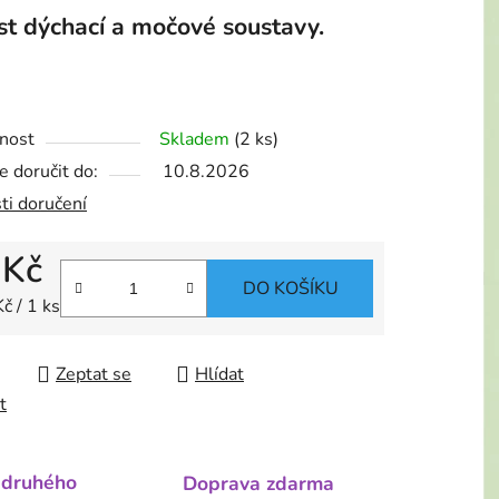
st dýchací a močové soustavy.
nost
Skladem
(2 ks)
 doručit do:
10.8.2026
ti doručení
 Kč
DO KOŠÍKU
 cena:
č / 1 ks
Zeptat se
Hlídat
t
 druhého
Doprava zdarma