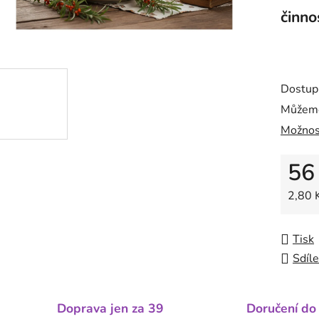
činno
Dostup
Můžeme
Možnos
56
Měrná
2,80 K
Tisk
Sdíle
Doprava jen za 39
Doručení do