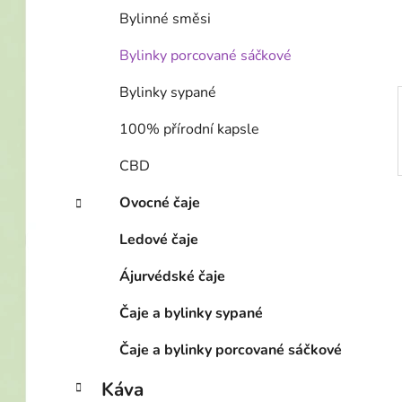
í
Bylinné směsi
p
a
Bylinky porcované sáčkové
n
Bylinky sypané
e
l
100% přírodní kapsle
CBD
Ovocné čaje
Ledové čaje
Ájurvédské čaje
Čaje a bylinky sypané
Čaje a bylinky porcované sáčkové
Káva