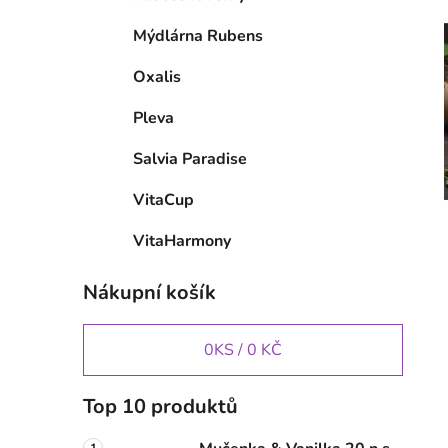
Mýdlárna Rubens
Oxalis
Pleva
Salvia Paradise
VitaCup
VitaHarmony
Nákupní košík
0
KS /
0 KČ
Top 10 produktů