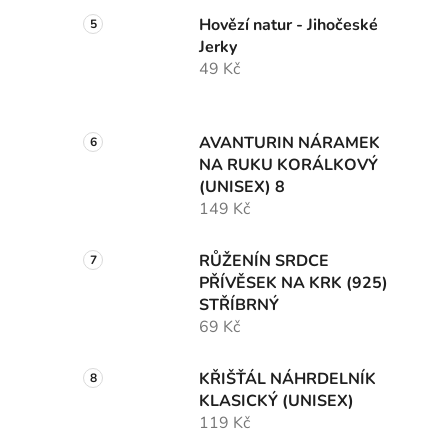
Hovězí natur - Jihočeské
Jerky
49 Kč
AVANTURIN NÁRAMEK
NA RUKU KORÁLKOVÝ
(UNISEX) 8
149 Kč
RŮŽENÍN SRDCE
PŘÍVĚSEK NA KRK (925)
STŘÍBRNÝ
69 Kč
KŘIŠŤÁL NÁHRDELNÍK
KLASICKÝ (UNISEX)
119 Kč