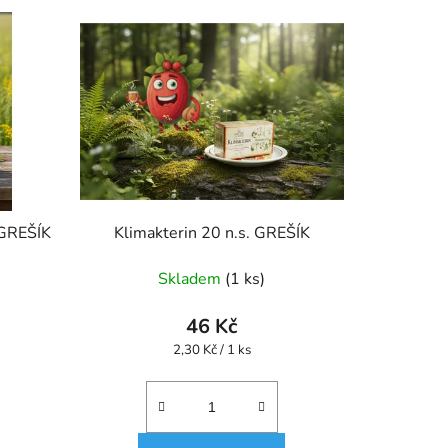
. GREŠÍK
Klimakterin 20 n.s. GREŠÍK
Skladem
(1 ks)
46 Kč
Měrná
2,30 Kč / 1 ks
cena: