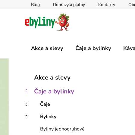
Přejít
Blog
Dopravy a platby
Kontakty
Ob
na
obsah
Akce a slevy
Čaje a bylinky
Káv
P
K
Přeskočit
Akce a slevy
a
kategorie
o
t
s
Čaje a bylinky
e
t
g
r
Čaje
o
a
r
Bylinky
i
n
e
n
Byliny jednodruhové