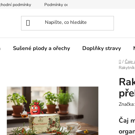
chodní podmínky
Podmínky ochrany osobních údajů
a
Sušené plody a ořechy
Doplňky stravy
Domů
/
Čaje 
Rakytník
Rak
pře
Značka
Čaj m
organ