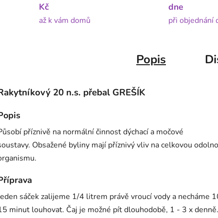
Kč
dne
až k vám domů
při objednání
Popis
Di
Rakytníkový 20 n.s. přebal GREŠÍK
Popis
Působí příznivě na normální činnost dýchací a močové
soustavy. Obsažené byliny mají příznivý vliv na celkovou odoln
organismu.
Příprava
Jeden sáček zalijeme 1/4 litrem právě vroucí vody a necháme 1
15 minut louhovat. Čaj je možné pít dlouhodobě, 1 - 3 x denně