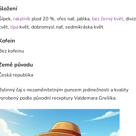
Složení
Šípek,
rakytník
plod 20 %, vřes nať, jablka,
bez černý květ
, divi
květ,
lípa
květ, dobromysl nať, sedmikráska květ
Kofein
Bez kofeinu
Země původu
Česká republika
Bylinný čaj s nezaměnitelným puncem jedinečnosti a kvality
vyrobený podle původní receptury Valdemara Grešíka.