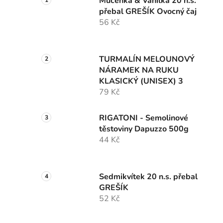
Mučenka & Vanilka 20 n.s.
přebal GREŠÍK Ovocný čaj
56 Kč
TURMALÍN MELOUNOVÝ
NÁRAMEK NA RUKU
KLASICKÝ (UNISEX) 3
79 Kč
RIGATONI - Semolinové
těstoviny Dapuzzo 500g
44 Kč
Sedmikvítek 20 n.s. přebal
GREŠÍK
52 Kč