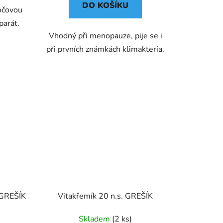
DO KOŠÍKU
očovou
parát.
Vhodný při menopauze, pije se i
při prvních známkách klimakteria.
 GREŠÍK
Vitakřemík 20 n.s. GREŠÍK
Skladem
(2 ks)