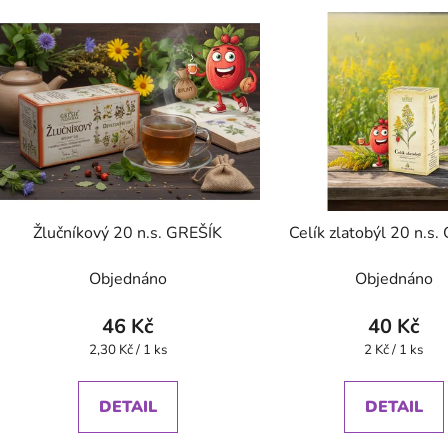
Žlučníkový 20 n.s. GREŠÍK
Celík zlatobýl 20 n.s
Objednáno
Objednáno
46 Kč
40 Kč
Měrná
Měrná
2,30 Kč / 1 ks
2 Kč / 1 ks
cena:
cena:
DETAIL
DETAIL