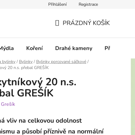
Přihlášení
Registrace
PRÁZDNÝ KOŠÍK
NÁKUPNÍ
KOŠÍK
Mýdla
Koření
Drahé kameny
Příslušenstv
a bylinky
/
Bylinky
/
Bylinky porcované sáčkové
/
ový 20 n.s. přebal GREŠÍK
ytníkový 20 n.s.
bal GREŠÍK
:
Grešík
á vliv na celkovou odolnost
ismu a působí příznivě na normální