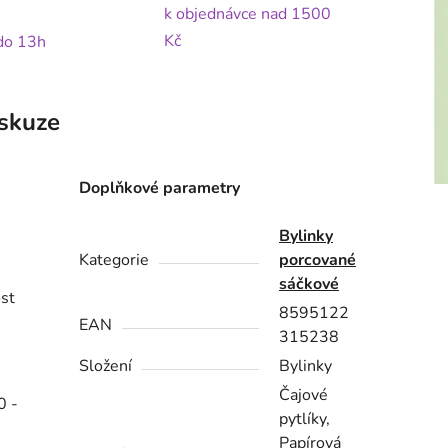
k objednávce nad 1500
Kč
 do 13h
skuze
Doplňkové parametry
Bylinky
Kategorie
porcované
sáčkové
ost
8595122
EAN
315238
Složení
Bylinky
Čajové
0 -
pytlíky,
.
Papírová