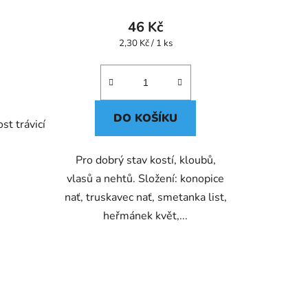
46 Kč
Měrná
2,30 Kč / 1 ks
cena:
DO KOŠÍKU
st trávicí
Pro dobrý stav kostí, kloubů,
vlasů a nehtů. Složení: konopice
nať, truskavec nať, smetanka list,
heřmánek květ,...