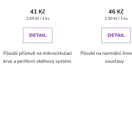
41 Kč
46 Kč
Měrná
Měrná
2,05 Kč / 1 ks
2,30 Kč / 1 ks
cena:
cena:
DETAIL
DETAIL
Působí příznivě na mikrocirkulaci
Působí na normální činno
krve a periferní oběhový systém.
soustavy.