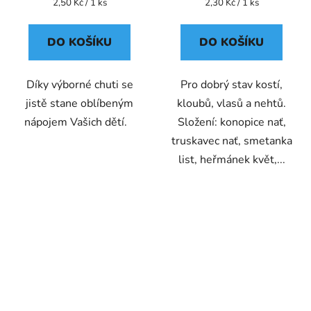
Měrná
Měrná
2,50 Kč / 1 ks
2,30 Kč / 1 ks
cena:
cena:
DO KOŠÍKU
DO KOŠÍKU
Díky výborné chuti se
Pro dobrý stav kostí,
jistě stane oblíbeným
kloubů, vlasů a nehtů.
nápojem Vašich dětí.
Složení: konopice nať,
truskavec nať, smetanka
list, heřmánek květ,...