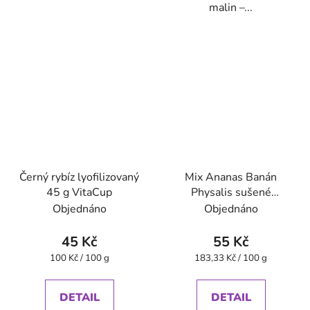
malin –...
Černý rybíz lyofilizovaný
Mix Ananas Banán
45 g VitaCup
Physalis sušené
mrazem 30 g VitaCup
Objednáno
Objednáno
45 Kč
55 Kč
Měrná
Měrná
100 Kč / 100 g
183,33 Kč / 100 g
cena:
cena:
DETAIL
DETAIL