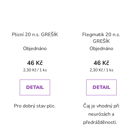
Plicní 20 n.s. GREŠÍK
Flegmatik 20 n.s.
GREŠÍK
Objednáno
Objednáno
46 Kč
46 Kč
Měrná
Měrná
2,30 Kč / 1 ks
2,30 Kč / 1 ks
cena:
cena:
DETAIL
DETAIL
Pro dobrý stav plic.
Čaj je vhodný při
neurózách a
předrážděnosti.