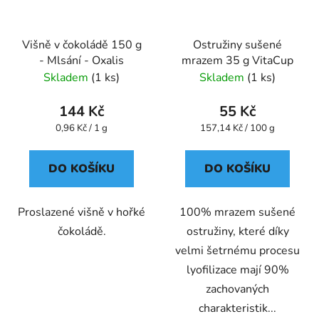
Višně v čokoládě 150 g
Ostružiny sušené
- Mlsání - Oxalis
mrazem 35 g VitaCup
Skladem
(1 ks)
Skladem
(1 ks)
144 Kč
55 Kč
Měrná
Měrná
0,96 Kč / 1 g
157,14 Kč / 100 g
cena:
cena:
DO KOŠÍKU
DO KOŠÍKU
Proslazené višně v hořké
100% mrazem sušené
čokoládě.
ostružiny, které díky
velmi šetrnému procesu
lyofilizace mají 90%
zachovaných
charakteristik...