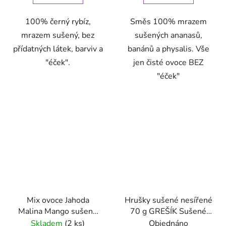
100% černý rybíz,
Směs 100% mrazem
mrazem sušený, bez
sušených ananasů,
přídatných látek, barviv a
banánů a physalis. Vše
"éček".
jen čisté ovoce BEZ
"éček"
Mix ovoce Jahoda
Hrušky sušené nesířené
Malina Mango sušené
70 g GREŠÍK Sušené
mrazem 30 g VitaCup
ovoce
Skladem
(2 ks)
Objednáno