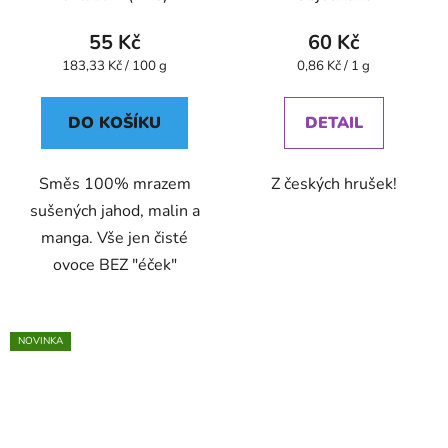
55 Kč
60 Kč
Měrná
Měrná
183,33 Kč / 100 g
0,86 Kč / 1 g
cena:
cena:
DO KOŠÍKU
DETAIL
Směs 100% mrazem
Z českých hrušek!
sušených jahod, malin a
manga. Vše jen čisté
ovoce BEZ "éček"
NOVINKA