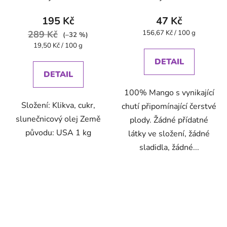
195 Kč
47 Kč
Měrná
289 Kč
156,67 Kč / 100 g
(–32 %)
cena:
Měrná
19,50 Kč / 100 g
cena:
DETAIL
DETAIL
100% Mango s vynikající
Složení: Klikva, cukr,
chutí připomínající čerstvé
slunečnicový olej Země
plody. Žádné přídatné
původu: USA 1 kg
látky ve složení, žádné
sladidla, žádné...