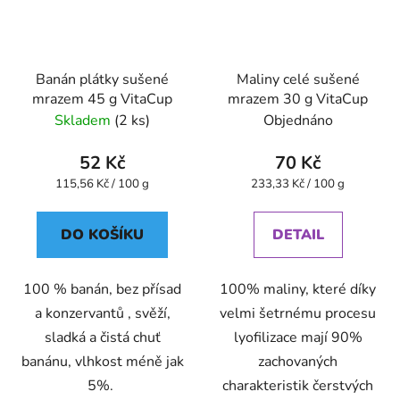
Banán plátky sušené
Maliny celé sušené
mrazem 45 g VitaCup
mrazem 30 g VitaCup
Skladem
(2 ks)
Objednáno
52 Kč
70 Kč
Měrná
Měrná
115,56 Kč / 100 g
233,33 Kč / 100 g
cena:
cena:
DO KOŠÍKU
DETAIL
100 % banán, bez přísad
100% maliny, které díky
a konzervantů , svěží,
velmi šetrnému procesu
sladká a čistá chuť
lyofilizace mají 90%
banánu, vlhkost méně jak
zachovaných
5%.
charakteristik čerstvých