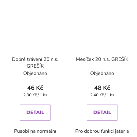
Dobré trávení 20 n.s.
Měsíček 20 n.s. GREŠÍK
GREŠÍK
Objednáno
Objednáno
46 Kč
48 Kč
Měrná
Měrná
2,30 Kč / 1 ks
2,40 Kč / 1 ks
cena:
cena:
DETAIL
DETAIL
Působí na normální
Pro dobrou funkci jater a