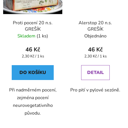
Proti pocení 20 n.s.
Alerstop 20 n.s.
GREŠÍK
GREŠÍK
Skladem
(1 ks)
Objednáno
46 Kč
46 Kč
Měrná
Měrná
2,30 Kč / 1 ks
2,30 Kč / 1 ks
cena:
cena:
DO KOŠÍKU
DETAIL
Při nadměrném pocení,
Pro pití v pylové sezóně.
zejména pocení
neurovegetativního
původu.