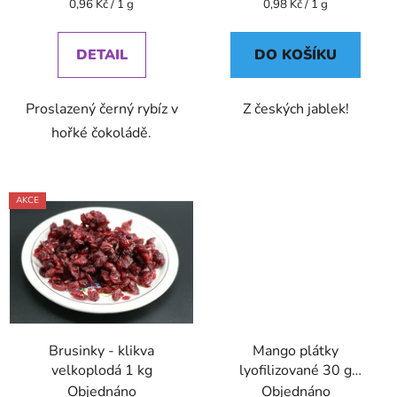
Měrná
Měrná
0,96 Kč / 1 g
0,98 Kč / 1 g
cena:
cena:
DETAIL
DO KOŠÍKU
Proslazený černý rybíz v
Z českých jablek!
hořké čokoládě.
AKCE
Brusinky - klikva
Mango plátky
velkoplodá 1 kg
lyofilizované 30 g
VitaCup
Objednáno
Objednáno