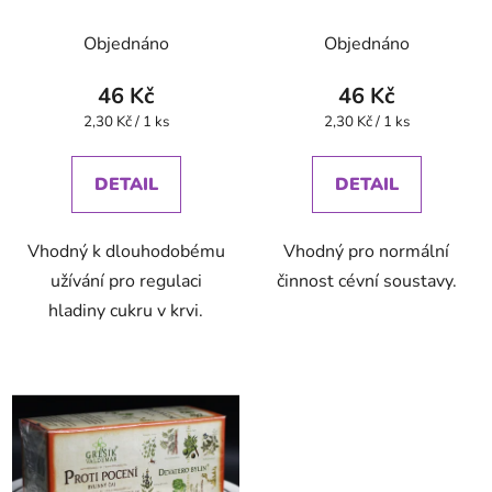
Objednáno
Objednáno
46 Kč
46 Kč
Měrná
Měrná
2,30 Kč / 1 ks
2,30 Kč / 1 ks
cena:
cena:
DETAIL
DETAIL
Vhodný k dlouhodobému
Vhodný pro normální
užívání pro regulaci
činnost cévní soustavy.
hladiny cukru v krvi.