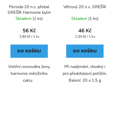
Perioda 20 n.s. přebal
Větrový 20 n.s. GREŠÍK
GREŠÍK Harmonie bylin
Skladem
(1 ks)
Skladem
(1 ks)
56 Kč
46 Kč
Měrná
Měrná
2,80 Kč / 1 ks
2,30 Kč / 1 ks
cena:
cena:
DO KOŠÍKU
DO KOŠÍKU
Vnitřní rovnováha ženy,
Při nadýmání, vhodný i
harmonie měsíčního
pro předcházení potížím.
cyklu.
Balení: 20 x 1,5 g