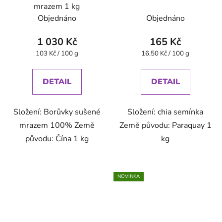
mrazem 1 kg
Objednáno
Objednáno
1 030 Kč
165 Kč
Měrná
Měrná
103 Kč / 100 g
16,50 Kč / 100 g
cena:
cena:
DETAIL
DETAIL
Složení: Borůvky sušené
Složení: chia semínka
mrazem 100% Země
Země původu: Paraquay 1
původu: Čína 1 kg
kg
NOVINKA