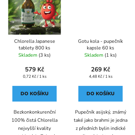
Chlorella Japanese
Gotu kola - pupečník
tablety 800 ks
kapsle 60 ks
Skladem
(3 ks)
Skladem
(1 ks)
579 Kč
269 Kč
Měrná
Měrná
0,72 Kč / 1 ks
4,48 Kč / 1 ks
cena:
cena:
DO KOŠÍKU
DO KOŠÍKU
Bezkonkonkurenční
Pupečník asijský, známý
100% čistá Chlorella
také jako brahmi je jedna
nejvyšší kvality
z předních bylin indické