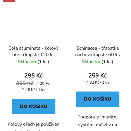
Cola acuminata - kolový
Echinacea - třapatka
ořech kapsle 120 ks
nachová kapsle 60 ks
Skladem
(1 ks)
Skladem
(1 ks)
295 Kč
259 Kč
Měrná
369 Kč
4,32 Kč / 1 ks
(–20 %)
cena:
Měrná
2,46 Kč / 1 ks
cena:
DO KOŠÍKU
DO KOŠÍKU
Podporuje imunitní
Kolový ořech je používán
systém, má vliv na