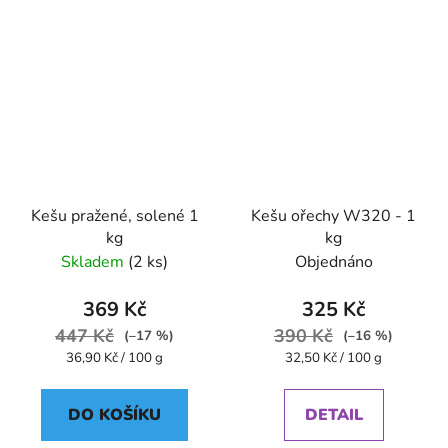
Kešu pražené, solené 1
Kešu ořechy W320 - 1
kg
kg
Skladem
(2 ks)
Objednáno
369 Kč
325 Kč
447 Kč
390 Kč
(–17 %)
(–16 %)
Měrná
Měrná
36,90 Kč / 100 g
32,50 Kč / 100 g
cena:
cena:
DO KOŠÍKU
DETAIL