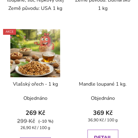
loupané, sůl, řepkový olej
Země původu: Bulharsko
Země původu: USA 1 kg
1 kg
AKCE
Vlašský ořech - 1 kg
Mandle loupané 1 kg.
Objednáno
Objednáno
269 Kč
369 Kč
Měrná
299 Kč
36,90 Kč / 100 g
(–10 %)
cena:
Měrná
26,90 Kč / 100 g
cena:
DETAIL