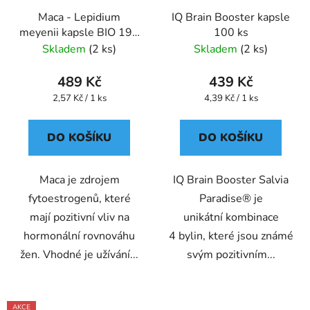
Maca - Lepidium
IQ Brain Booster kapsle
meyenii kapsle BIO 190
100 ks
ks
Skladem
(2 ks)
Skladem
(2 ks)
489 Kč
439 Kč
Měrná
Měrná
2,57 Kč / 1 ks
4,39 Kč / 1 ks
cena:
cena:
DO KOŠÍKU
DO KOŠÍKU
Maca je zdrojem
IQ Brain Booster Salvia
fytoestrogenů, které
Paradise® je
mají pozitivní vliv na
unikátní kombinace
hormonální rovnováhu
4 bylin, které jsou známé
žen. Vhodné je užívání...
svým pozitivním...
AKCE