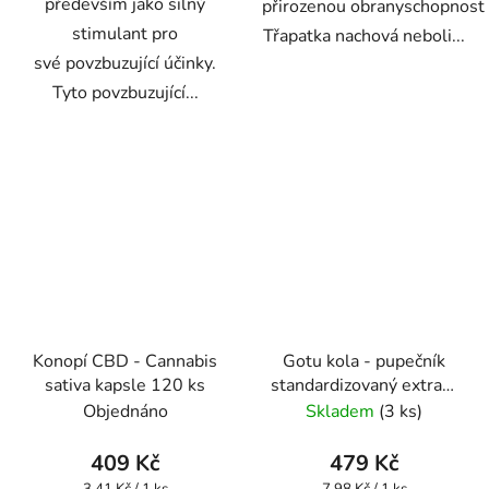
především jako silný
přirozenou obranyschopnost
stimulant pro
Třapatka nachová neboli...
své povzbuzující účinky.
Tyto povzbuzující...
Konopí CBD - Cannabis
Gotu kola - pupečník
sativa kapsle 120 ks
standardizovaný extrakt
kapsle 60 ks
Objednáno
Skladem
(3 ks)
409 Kč
479 Kč
Měrná
Měrná
3,41 Kč / 1 ks
7,98 Kč / 1 ks