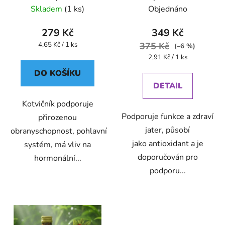
ks
Skladem
(1 ks)
Objednáno
279 Kč
349 Kč
Měrná
4,65 Kč / 1 ks
375 Kč
(–6 %)
cena:
Měrná
2,91 Kč / 1 ks
cena:
DO KOŠÍKU
DETAIL
Kotvičník podporuje
Podporuje funkce a zdraví
přirozenou
jater, působí
obranyschopnost, pohlavní
jako antioxidant a je
systém, má vliv na
doporučován pro
hormonální...
podporu...