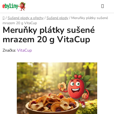
Přejít
Hle
na
obsah
Domů
/
Sušené plody a ořechy
/
Sušené plody
/
Meruňky plátky sušené
mrazem 20 g VitaCup
Meruňky plátky sušené
mrazem 20 g VitaCup
Značka:
VitaCup