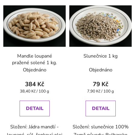
Mandle loupané
Slunečnice 1 kg
pražené solené 1 kg.
Objednáno
Objednáno
384 Kč
79 Kč
Měrná
Měrná
38,40 Kč / 100 g
7,90 Kč / 100 g
cena:
cena:
DETAIL
DETAIL
Složení: Jádra mandlí -
Složení: slunečnice 100%