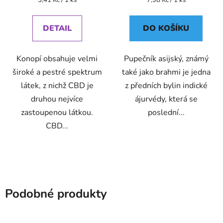
cena:
cena:
DETAIL
DO KOŠÍKU
Konopí obsahuje velmi
Pupečník asijský, známý
široké a pestré spektrum
také jako brahmi je jedna
látek, z nichž CBD je
z předních bylin indické
druhou nejvíce
ájurvédy, která se
zastoupenou látkou.
poslední...
CBD...
Podobné produkty