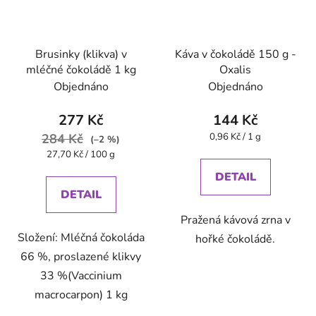
Brusinky (klikva) v
Káva v čokoládě 150 g -
mléčné čokoládě 1 kg
Oxalis
Objednáno
Objednáno
277 Kč
144 Kč
Měrná
284 Kč
0,96 Kč / 1 g
(–2 %)
cena:
Měrná
27,70 Kč / 100 g
cena:
DETAIL
DETAIL
Pražená kávová zrna v
Složení: Mléčná čokoláda
hořké čokoládě.
66 %, proslazené klikvy
33 %(Vaccinium
macrocarpon) 1 kg