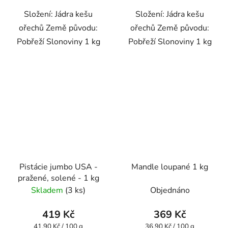
Složení: Jádra kešu
Složení: Jádra kešu
ořechů Země původu:
ořechů Země původu:
Pobřeží Slonoviny 1 kg
Pobřeží Slonoviny 1 kg
Pistácie jumbo USA -
Mandle loupané 1 kg
pražené, solené - 1 kg
Skladem
(3 ks)
Objednáno
419 Kč
369 Kč
Měrná
Měrná
41,90 Kč / 100 g
36,90 Kč / 100 g