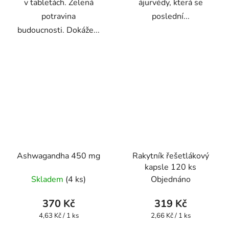
v tabletách. Zelená
ájurvédy, která se
potravina
poslední...
budoucnosti. Dokáže...
Ashwagandha 450 mg
Rakytník řešetlákový
kapsle 120 ks
Skladem
(4 ks)
Objednáno
370 Kč
319 Kč
Měrná
Měrná
4,63 Kč / 1 ks
2,66 Kč / 1 ks
cena:
cena: