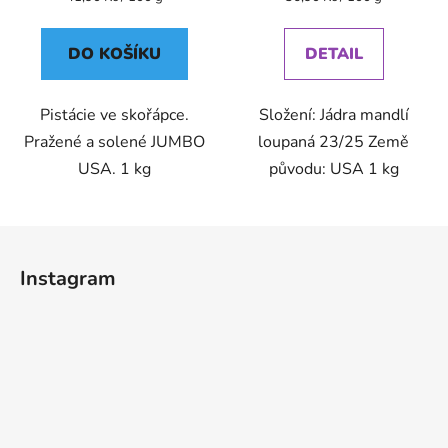
cena:
cena:
DO KOŠÍKU
DETAIL
Pistácie ve skořápce.
Složení: Jádra mandlí
Pražené a solené JUMBO
loupaná 23/25 Země
USA. 1 kg
původu: USA 1 kg
Z
á
Instagram
p
a
t
í