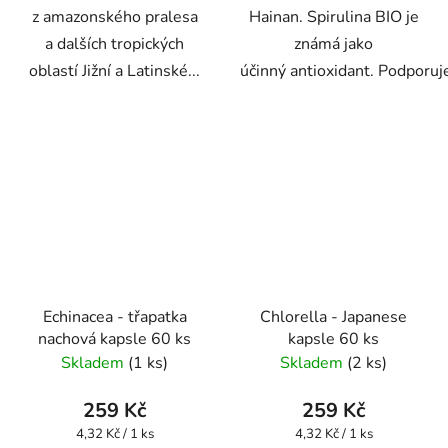
z amazonského pralesa
Hainan. Spirulina BIO je
a dalších tropických
známá jako
oblastí Jižní a Latinské...
účinný antioxidant. Podporuje
Echinacea - třapatka
Chlorella - Japanese
nachová kapsle 60 ks
kapsle 60 ks
Skladem
(1 ks)
Skladem
(2 ks)
259 Kč
259 Kč
Měrná
Měrná
4,32 Kč / 1 ks
4,32 Kč / 1 ks