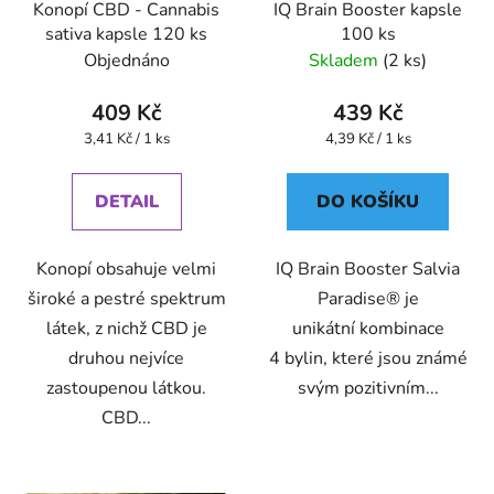
Konopí CBD - Cannabis
IQ Brain Booster kapsle
sativa kapsle 120 ks
100 ks
Objednáno
Skladem
(2 ks)
409 Kč
439 Kč
Měrná
Měrná
3,41 Kč / 1 ks
4,39 Kč / 1 ks
cena:
cena:
DETAIL
DO KOŠÍKU
Konopí obsahuje velmi
IQ Brain Booster Salvia
široké a pestré spektrum
Paradise® je
látek, z nichž CBD je
unikátní kombinace
druhou nejvíce
4 bylin, které jsou známé
zastoupenou látkou.
svým pozitivním...
CBD...