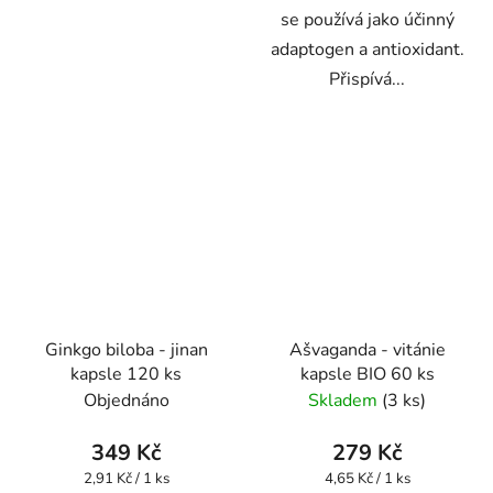
se používá jako účinný
adaptogen a antioxidant.
Přispívá...
Ginkgo biloba - jinan
Ašvaganda - vitánie
kapsle 120 ks
kapsle BIO 60 ks
Objednáno
Skladem
(3 ks)
349 Kč
279 Kč
Měrná
Měrná
2,91 Kč / 1 ks
4,65 Kč / 1 ks