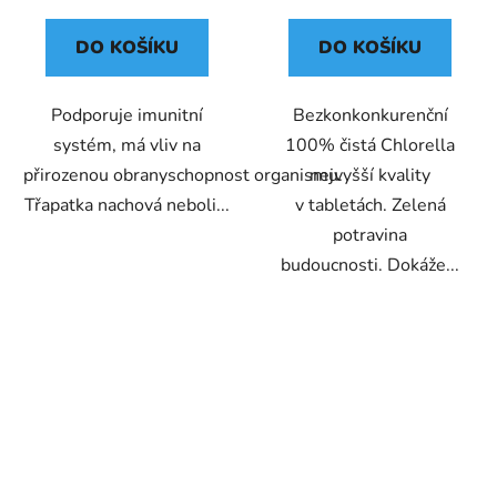
cena:
cena:
DO KOŠÍKU
DO KOŠÍKU
Podporuje imunitní
Bezkonkonkurenční
systém, má vliv na
100% čistá Chlorella
přirozenou obranyschopnost organismu.
nejvyšší kvality
Třapatka nachová neboli...
v tabletách. Zelená
potravina
budoucnosti. Dokáže...