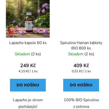
Lapacho kapsle 60 ks
Spirulina Hainan tablety
BIO 800 ks
Skladem
(2 ks)
Skladem
(2 ks)
249 Kč
409 Kč
Měrná
Měrná
4,15 Kč / 1 ks
0,51 Kč / 1 ks
cena:
cena:
DO KOŠÍKU
DO KOŠÍKU
Lapacho je strom
100% BIO Spirulina
pocházející
z ostrova