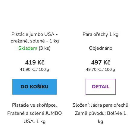
Pistácie jumbo USA -
Para ořechy 1 kg
pražené, solené - 1 kg
Skladem
(3 ks)
Objednáno
419 Kč
497 Kč
Měrná
Měrná
41,90 Kč / 100 g
49,70 Kč / 100 g
cena:
cena:
DO KOŠÍKU
DETAIL
Pistácie ve skořápce.
Složení: Jádra para ořechů
Pražené a solené JUMBO
Země původu: Bolívie 1
USA. 1 kg
kg