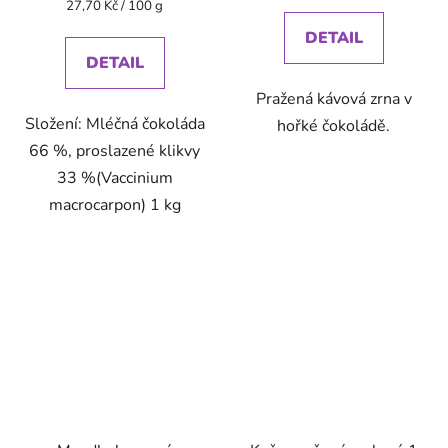
Měrná
27,70 Kč / 100 g
cena:
DETAIL
DETAIL
Pražená kávová zrna v
Složení: Mléčná čokoláda
hořké čokoládě.
66 %, proslazené klikvy
33 %(Vaccinium
macrocarpon) 1 kg