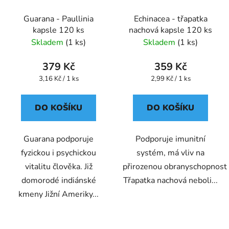
Guarana - Paullinia
Echinacea - třapatka
kapsle 120 ks
nachová kapsle 120 ks
Skladem
(1 ks)
Skladem
(1 ks)
379 Kč
359 Kč
Měrná
Měrná
3,16 Kč / 1 ks
2,99 Kč / 1 ks
cena:
cena:
DO KOŠÍKU
DO KOŠÍKU
Guarana podporuje
Podporuje imunitní
fyzickou i psychickou
systém, má vliv na
vitalitu člověka. Již
přirozenou obranyschopnost
domorodé indiánské
Třapatka nachová neboli...
kmeny Jižní Ameriky...