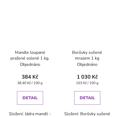
Mandle loupané
Borůvky sušené
pražené solené 1 kg.
mrazem 1 kg
Objednáno
Objednáno
384 Kč
1 030 Kč
Měrná
Měrná
38,40 Kč / 100 g
103 Kč / 100 g
cena:
cena:
DETAIL
DETAIL
Složení: Jádra mandlí -
Složení: Borůvky sušené