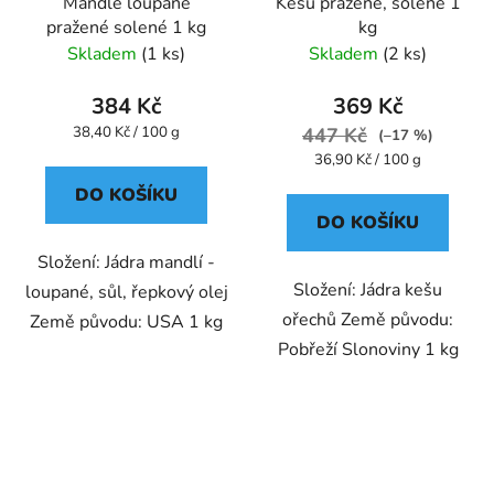
Mandle loupané
Kešu pražené, solené 1
pražené solené 1 kg
kg
Skladem
(1 ks)
Skladem
(2 ks)
384 Kč
369 Kč
Měrná
38,40 Kč / 100 g
447 Kč
(–17 %)
cena:
Měrná
36,90 Kč / 100 g
cena:
DO KOŠÍKU
DO KOŠÍKU
Složení: Jádra mandlí -
Složení: Jádra kešu
loupané, sůl, řepkový olej
ořechů Země původu:
Země původu: USA 1 kg
Pobřeží Slonoviny 1 kg