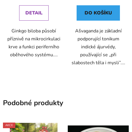
cena:
cena:
DETAIL
DO KOŠÍKU
Ginkgo biloba působí
Ašvaganda je základní
příznivě na mikrocirkulaci
podporující tonikum
krve a funkci periferního
indické ájurvédy,
oběhového systému....
používající se „při
slabostech těla i mysli”....
Podobné produkty
AKCE