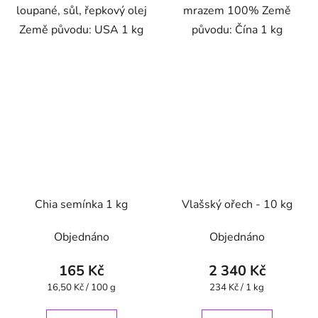
loupané, sůl, řepkový olej
mrazem 100% Země
Země původu: USA 1 kg
původu: Čína 1 kg
Chia semínka 1 kg
Vlašský ořech - 10 kg
Objednáno
Objednáno
165 Kč
2 340 Kč
Měrná
Měrná
16,50 Kč / 100 g
234 Kč / 1 kg
cena:
cena: