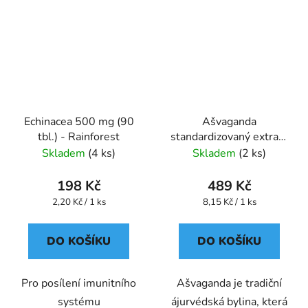
Echinacea 500 mg (90
Ašvaganda
tbl.) - Rainforest
standardizovaný extrakt
kapsle 60 ks
Skladem
(4 ks)
Skladem
(2 ks)
198 Kč
489 Kč
Měrná
Měrná
2,20 Kč / 1 ks
8,15 Kč / 1 ks
cena:
cena:
DO KOŠÍKU
DO KOŠÍKU
Pro posílení imunitního
Ašvaganda je tradiční
systému
ájurvédská bylina, která