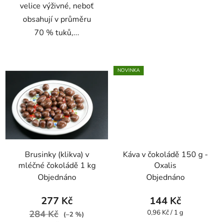
velice výživné, neboť
obsahují v průměru
70 % tuků,...
NOVINKA
Brusinky (klikva) v
Káva v čokoládě 150 g -
mléčné čokoládě 1 kg
Oxalis
Objednáno
Objednáno
277 Kč
144 Kč
Měrná
284 Kč
0,96 Kč / 1 g
(–2 %)
cena: