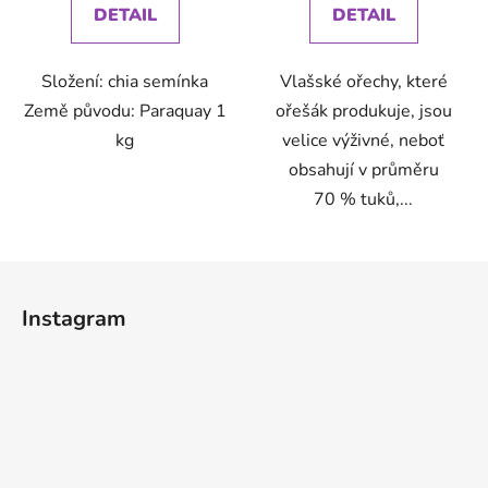
DETAIL
DETAIL
Složení: chia semínka
Vlašské ořechy, které
Země původu: Paraquay 1
ořešák produkuje, jsou
kg
velice výživné, neboť
obsahují v průměru
70 % tuků,...
Z
á
Instagram
p
a
t
í