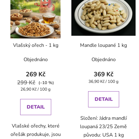
Vlašský ořech - 1 kg
Mandle loupané 1 kg
Objednáno
Objednáno
269 Kč
369 Kč
Měrná
299 Kč
36,90 Kč / 100 g
(–10 %)
cena:
Měrná
26,90 Kč / 100 g
cena:
DETAIL
DETAIL
Složení: Jádra mandlí
Vlašské ořechy, které
loupaná 23/25 Země
ořešák produkuje, jsou
původu: USA 1 kg