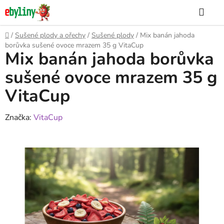
Přejít
Hle
na
obsah
Domů
/
Sušené plody a ořechy
/
Sušené plody
/
Mix banán jahoda
borůvka sušené ovoce mrazem 35 g VitaCup
Mix banán jahoda borůvka
sušené ovoce mrazem 35 g
VitaCup
Značka:
VitaCup