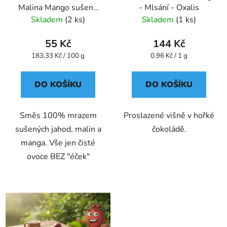
Malina Mango sušené
- Mlsání - Oxalis
mrazem 30 g VitaCup
Skladem
(2 ks)
Skladem
(1 ks)
55 Kč
144 Kč
Měrná
Měrná
183,33 Kč / 100 g
0,96 Kč / 1 g
cena:
cena:
DO KOŠÍKU
DO KOŠÍKU
Směs 100% mrazem
Proslazené višně v hořké
sušených jahod, malin a
čokoládě.
manga. Vše jen čisté
ovoce BEZ "éček"