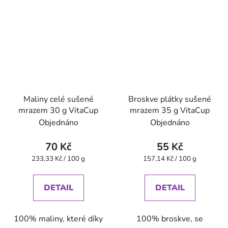
Maliny celé sušené
Broskve plátky sušené
mrazem 30 g VitaCup
mrazem 35 g VitaCup
Objednáno
Objednáno
70 Kč
55 Kč
Měrná
Měrná
233,33 Kč / 100 g
157,14 Kč / 100 g
cena:
cena:
DETAIL
DETAIL
100% maliny, které díky
100% broskve, se