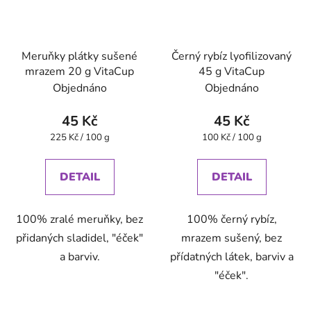
Meruňky plátky sušené
Černý rybíz lyofilizovaný
mrazem 20 g VitaCup
45 g VitaCup
Objednáno
Objednáno
45 Kč
45 Kč
Měrná
Měrná
225 Kč / 100 g
100 Kč / 100 g
cena:
cena:
DETAIL
DETAIL
100% zralé meruňky, bez
100% černý rybíz,
přidaných sladidel, "éček"
mrazem sušený, bez
a barviv.
přídatných látek, barviv a
"éček".