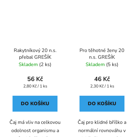
Rakytníkový 20 n.s.
Pro těhotné ženy 20
přebal GREŠÍK
n.s. GREŠÍK
Skladem
(2 ks)
Skladem
(5 ks)
56 Kč
46 Kč
Měrná
Měrná
2,80 Kč / 1 ks
2,30 Kč / 1 ks
cena:
cena:
DO KOŠÍKU
DO KOŠÍKU
Čaj má vliv na celkovou
Čaj pro klidné bříško a
odolnost organismu a
normální rovnováhu v