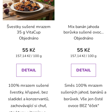
Švestky sušené mrazem
Mix banán jahoda
35 g VitaCup
borůvka sušené ovoce
mrazem 35 g VitaCup
Objednáno
Objednáno
55 Kč
55 Kč
Měrná
Měrná
157,14 Kč / 100 g
157,14 Kč / 100 g
cena:
cena:
DETAIL
DETAIL
100% mrazem sušené
Směs 100% mrazem
švestky, křupavé, bez
sušených jahod, banánů a
sladidel a konzervantů,
borůvek. Vše jen čisté
zachovávající si chuť,
ovoce BEZ "éček"