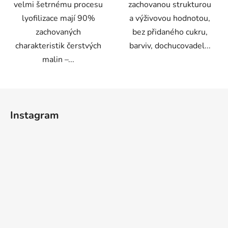
velmi šetrnému procesu
zachovanou strukturou
lyofilizace mají 90%
a výživovou hodnotou,
zachovaných
bez přidaného cukru,
charakteristik čerstvých
barviv, dochucovadel...
malin –...
Z
á
Instagram
p
a
t
í