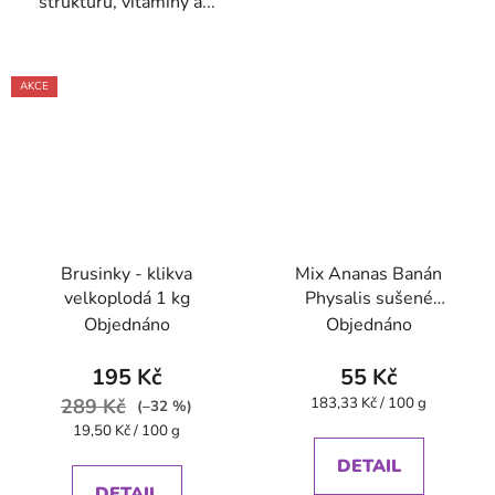
strukturu, vitamíny a...
AKCE
Brusinky - klikva
Mix Ananas Banán
velkoplodá 1 kg
Physalis sušené
mrazem 30 g VitaCup
Objednáno
Objednáno
195 Kč
55 Kč
Měrná
289 Kč
183,33 Kč / 100 g
(–32 %)
cena:
Měrná
19,50 Kč / 100 g
cena:
DETAIL
DETAIL