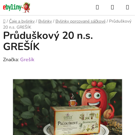
Přejít
Hledat
NÁKUP
na
KOŠÍK
obsah
Domů
/
Čaje a bylinky
/
Bylinky
/
Bylinky porcované sáčkové
/
Průduškový
20 n.s. GREŠÍK
Průduškový 20 n.s.
GREŠÍK
Značka:
Grešík