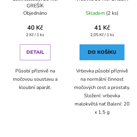
GREŠÍK
Objednáno
Skladem
(2 ks)
40 Kč
41 Kč
Měrná
Měrná
2 Kč / 1 ks
2,05 Kč / 1 ks
cena:
cena:
DETAIL
DO KOŠÍKU
Působí příznivě na
Vrbovka působí příznivě
močovou soustavu a
na normální činnost
kloubní aparát.
močových cest a prostaty.
Složení: vrbovka
malokvětá nať Balení: 20
x 1,5 g