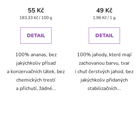
55 Kč
49 Kč
Měrná
Měrná
183,33 Kč / 100 g
1,96 Kč / 1 g
cena:
cena:
DETAIL
DETAIL
100% ananas, bez
100% jahody, které mají
jakýchkoliv přísad
zachovanou barvu, tvar
a konzervačních látek, bez
i chuť čerstvých jahod, bez
chemických trestí
jakýchkoliv přidaných
a příchutí, žádné...
stabilizačních...