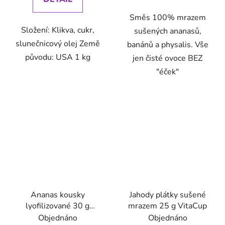
Směs 100% mrazem
Složení: Klikva, cukr,
sušených ananasů,
slunečnicový olej Země
banánů a physalis. Vše
původu: USA 1 kg
jen čisté ovoce BEZ
"éček"
Ananas kousky
Jahody plátky sušené
lyofilizované 30 g
mrazem 25 g VitaCup
VitaCup
Objednáno
Objednáno