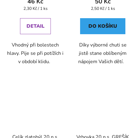
46 Kč
50 Kč
Měrná
Měrná
2,30 Kč / 1 ks
2,50 Kč / 1 ks
cena:
cena:
DETAIL
DO KOŠÍKU
Vhodný při bolestech
Díky výborné chuti se
hlavy. Pije se při potížích i
jistě stane oblíbeným
v období klidu.
nápojem Vašich dětí.
Celík zlatobýl 20 n.s.
Vrbovka 20 n.s. GREŠÍK