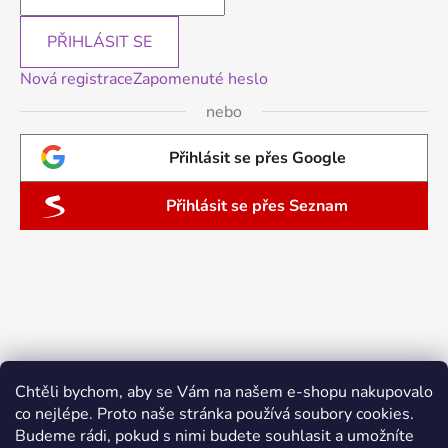
PŘIHLÁSIT SE
Nová registrace
Zapomenuté heslo
nebo
Přihlásit se přes Google
Přihlásit se přes Seznam
Chtěli bychom, aby se Vám na našem e-shopu nakupovalo
co nejlépe. Proto naše stránka používá soubory cookies.
Budeme rádi, pokud s nimi budete souhlasit a umožníte