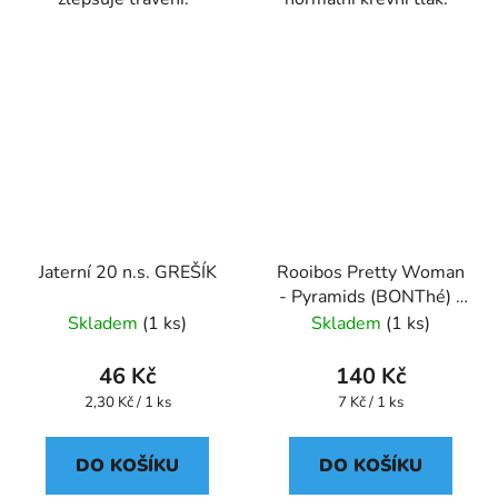
Jaterní 20 n.s. GREŠÍK
Rooibos Pretty Woman
- Pyramids (BONThé) -
Oxalis
Skladem
(1 ks)
Skladem
(1 ks)
46 Kč
140 Kč
Měrná
Měrná
2,30 Kč / 1 ks
7 Kč / 1 ks
cena:
cena:
DO KOŠÍKU
DO KOŠÍKU