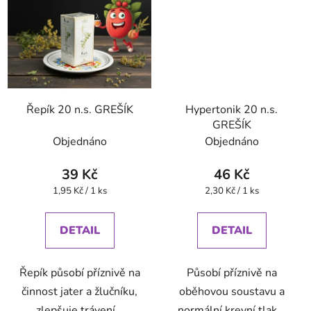
Řepík 20 n.s. GREŠÍK
Hypertonik 20 n.s.
GREŠÍK
Objednáno
Objednáno
39 Kč
46 Kč
Měrná
Měrná
1,95 Kč / 1 ks
2,30 Kč / 1 ks
cena:
cena:
DETAIL
DETAIL
Řepík působí příznivě na
Působí příznivě na
činnost jater a žlučníku,
oběhovou soustavu a
zlepšuje trávení.
normální krevní tlak.