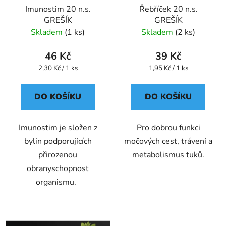
Imunostim 20 n.s.
Řebříček 20 n.s.
GREŠÍK
GREŠÍK
Skladem
(1 ks)
Skladem
(2 ks)
46 Kč
39 Kč
Měrná
Měrná
2,30 Kč / 1 ks
1,95 Kč / 1 ks
cena:
cena:
DO KOŠÍKU
DO KOŠÍKU
Imunostim je složen z
Pro dobrou funkci
bylin podporujících
močových cest, trávení a
přirozenou
metabolismus tuků.
obranyschopnost
organismu.