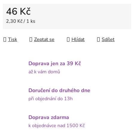
46 Kč
Měrná cena:
2,30 Kč / 1 ks
Tisk
Zeptat se
Hlídat
Sdílet
Doprava jen za 39 Kč
až k vám domů
Doručení do druhého dne
při objednání do 13h
Doprava zdarma
k objednávce nad 1500 Kč