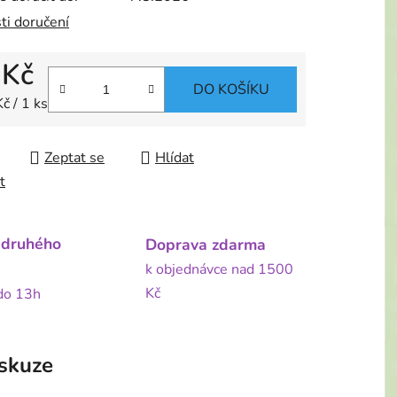
ti doručení
 Kč
DO KOŠÍKU
 cena:
č / 1 ks
Zeptat se
Hlídat
t
 druhého
Doprava zdarma
k objednávce nad 1500
Kč
 do 13h
skuze