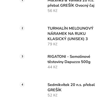
Mučenka & Vanilka 20 n.s.
přebal GREŠÍK Ovocný čaj
56 Kč
TURMALÍN MELOUNOVÝ
NÁRAMEK NA RUKU
KLASICKÝ (UNISEX) 3
79 Kč
RIGATONI - Semolinové
těstoviny Dapuzzo 500g
44 Kč
Sedmikvítek 20 n.s. přebal
GREŠÍK
52 Kč