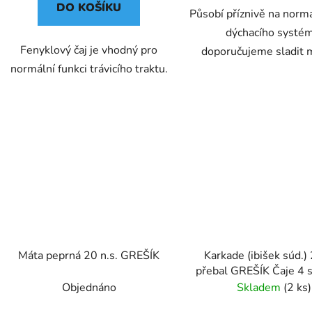
DO KOŠÍKU
Působí příznivě na normá
dýchacího systé
Fenyklový čaj je vhodný pro
doporučujeme sladit
normální funkci trávicího traktu.
Máta peprná 20 n.s. GREŠÍK
Karkade (ibišek súd.) 
přebal GREŠÍK Čaje 4 s
Objednáno
Skladem
(2 ks)