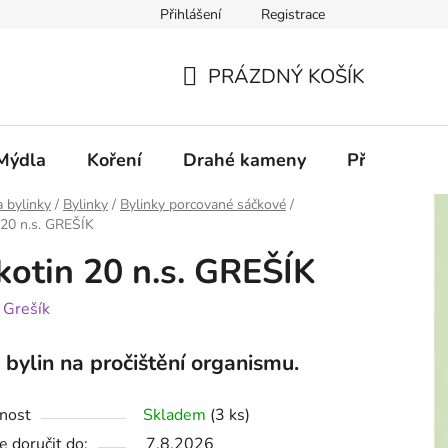
Přihlášení
Registrace
PRÁZDNÝ KOŠÍK
NÁKUPNÍ
KOŠÍK
Mýdla
Koření
Drahé kameny
Příslušenstv
a bylinky
/
Bylinky
/
Bylinky porcované sáčkové
/
20 n.s. GREŠÍK
otin 20 n.s. GREŠÍK
:
Grešík
bylin na pročištění organismu.
nost
Skladem
(3 ks)
 doručit do:
7.8.2026