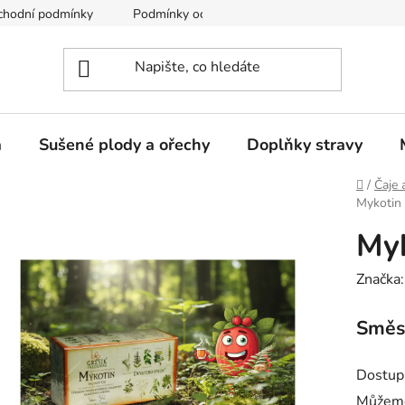
chodní podmínky
Podmínky ochrany osobních údajů
a
Sušené plody a ořechy
Doplňky stravy
Domů
/
Čaje 
Mykotin 
Myk
Značka
Směs 
Dostup
Můžeme