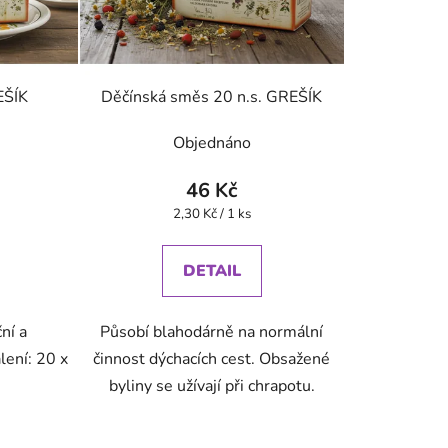
EŠÍK
Děčínská směs 20 n.s. GREŠÍK
Objednáno
46 Kč
Měrná
2,30 Kč / 1 ks
cena:
DETAIL
ní a
Působí blahodárně na normální
lení: 20 x
činnost dýchacích cest. Obsažené
byliny se užívají při chrapotu.