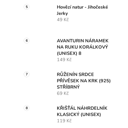
Hovězí natur - Jihočeské
Jerky
49 Kč
AVANTURIN NÁRAMEK
NA RUKU KORÁLKOVÝ
(UNISEX) 8
149 Kč
RŮŽENÍN SRDCE
PŘÍVĚSEK NA KRK (925)
STŘÍBRNÝ
69 Kč
KŘIŠŤÁL NÁHRDELNÍK
KLASICKÝ (UNISEX)
119 Kč