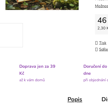
Možnos
46
Měrná
2,30 K
Tisk
Sdíle
Doprava jen za 39
Doručení do
Kč
dne
až k vám domů
při objednání
Popis
Di