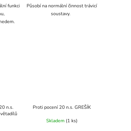
lní funkci
Působí na normální činnost trávicí
mu,
soustavy.
 medem.
20 n.s.
Proti pocení 20 n.s. GREŠÍK
větadílů
Skladem
(1 ks)