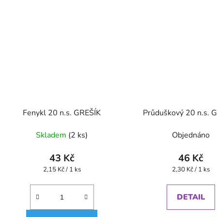
Fenykl 20 n.s. GREŠÍK
Průduškový 20 n.s. 
Skladem
(2 ks)
Objednáno
43 Kč
46 Kč
Měrná
Měrná
2,15 Kč / 1 ks
2,30 Kč / 1 ks
cena:
cena:
DETAIL