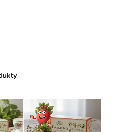
odukty