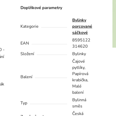
Doplňkové parametry
Bylinky
Kategorie
porcované
sáčkové
8595122
EAN
314620
0 -
Složení
Bylinky
ání
Čajové
pytlíky,
Papírová
Balení
krabička,
šák
Malé
balení
Bylinná
Typ
směs
Česká