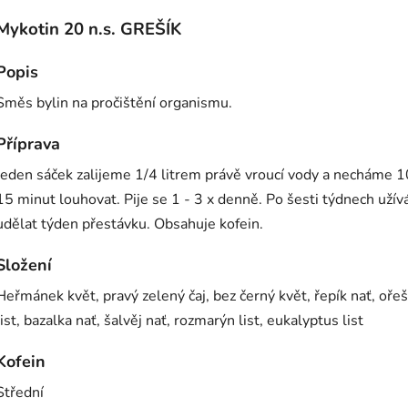
Mykotin 20 n.s. GREŠÍK
Popis
Směs bylin na pročištění organismu.
Příprava
Jeden sáček zalijeme 1/4 litrem právě vroucí vody a necháme 1
15 minut louhovat. Pije se 1 - 3 x denně. Po šesti týdnech užív
udělat týden přestávku. Obsahuje kofein.
Složení
Heřmánek květ, pravý zelený čaj, bez černý květ, řepík nať, oře
list, bazalka nať, šalvěj nať, rozmarýn list, eukalyptus list
Kofein
Střední