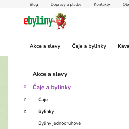
Přejít
Blog
Dopravy a platby
Kontakty
Ob
na
obsah
Akce a slevy
Čaje a bylinky
Káv
P
K
Přeskočit
Akce a slevy
a
kategorie
o
t
s
Čaje a bylinky
e
t
g
r
Čaje
o
a
r
Bylinky
i
n
e
n
Byliny jednodruhové