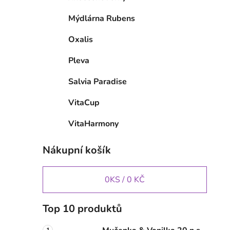
Mýdlárna Rubens
Oxalis
Pleva
Salvia Paradise
VitaCup
VitaHarmony
Nákupní košík
0
KS /
0 KČ
Top 10 produktů