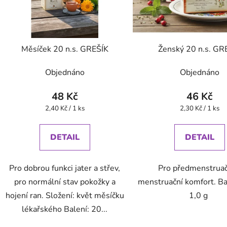
Měsíček 20 n.s. GREŠÍK
Ženský 20 n.s. GR
Objednáno
Objednáno
48 Kč
46 Kč
Měrná
Měrná
2,40 Kč / 1 ks
2,30 Kč / 1 ks
cena:
cena:
DETAIL
DETAIL
Pro dobrou funkci jater a střev,
Pro předmenstruač
pro normální stav pokožky a
menstruační komfort. Ba
hojení ran. Složení: květ měsíčku
1,0 g
lékařského Balení: 20...