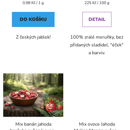
Měrná
Měrná
0,98 Kč / 1 g
225 Kč / 100 g
cena:
cena:
DO KOŠÍKU
DETAIL
Z českých jablek!
100% zralé meruňky, bez
přidaných sladidel, "éček"
a barviv.
Mix banán jahoda
Mix ovoce Jahoda