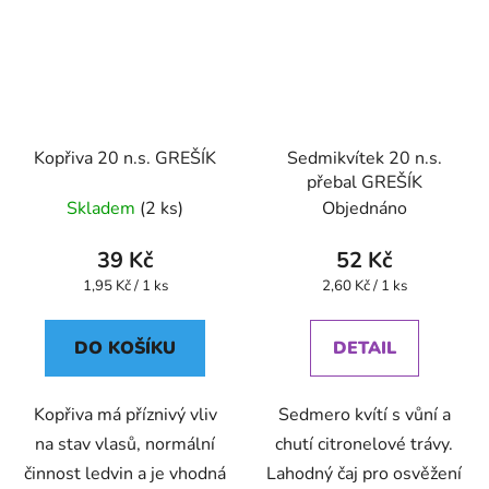
Kopřiva 20 n.s. GREŠÍK
Sedmikvítek 20 n.s.
přebal GREŠÍK
Skladem
(2 ks)
Objednáno
39 Kč
52 Kč
Měrná
Měrná
1,95 Kč / 1 ks
2,60 Kč / 1 ks
cena:
cena:
DO KOŠÍKU
DETAIL
Kopřiva má příznivý vliv
Sedmero kvítí s vůní a
na stav vlasů, normální
chutí citronelové trávy.
činnost ledvin a je vhodná
Lahodný čaj pro osvěžení