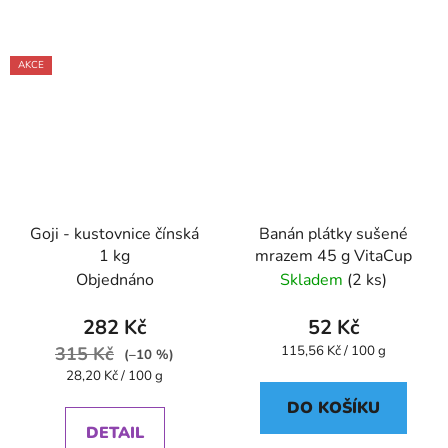
AKCE
Goji - kustovnice čínská
Banán plátky sušené
1 kg
mrazem 45 g VitaCup
Objednáno
Skladem
(2 ks)
282 Kč
52 Kč
Měrná
315 Kč
115,56 Kč / 100 g
(–10 %)
cena:
Měrná
28,20 Kč / 100 g
cena:
DO KOŠÍKU
DETAIL