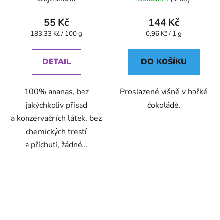
55 Kč
144 Kč
Měrná
Měrná
183,33 Kč / 100 g
0,96 Kč / 1 g
cena:
cena:
DETAIL
DO KOŠÍKU
100% ananas, bez
Proslazené višně v hořké
jakýchkoliv přísad
čokoládě.
a konzervačních látek, bez
chemických trestí
a příchutí, žádné...