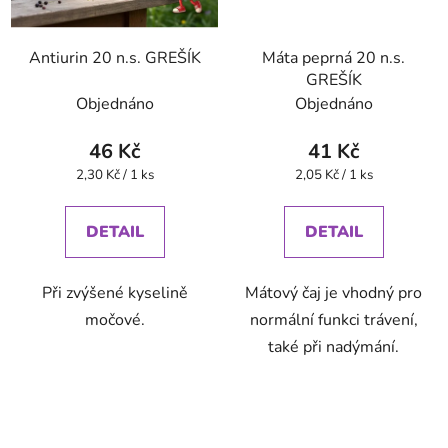
Antiurin 20 n.s. GREŠÍK
Máta peprná 20 n.s.
GREŠÍK
Objednáno
Objednáno
46 Kč
41 Kč
Měrná
Měrná
2,30 Kč / 1 ks
2,05 Kč / 1 ks
cena:
cena:
DETAIL
DETAIL
Při zvýšené kyselině
Mátový čaj je vhodný pro
močové.
normální funkci trávení,
také při nadýmání.