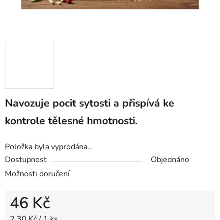
Navozuje pocit sytosti a přispívá ke
kontrole tělesné hmotnosti.
Položka byla vyprodána…
Dostupnost
Objednáno
Možnosti doručení
46 Kč
Měrná cena:
2,30 Kč / 1 ks