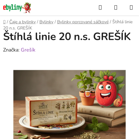
Přejít
Hledat
NÁKUP
na
KOŠÍK
obsah
Domů
/
Čaje a bylinky
/
Bylinky
/
Bylinky porcované sáčkové
/
Štíhlá linie
20 n.s. GREŠÍK
Štíhlá linie 20 n.s. GREŠÍK
Značka:
Grešík