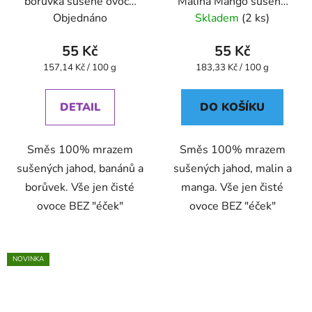
borůvka sušené ovoce
Malina Mango sušené
mrazem 35 g VitaCup
mrazem 30 g VitaCup
Objednáno
Skladem
(2 ks)
55 Kč
55 Kč
Měrná
Měrná
157,14 Kč / 100 g
183,33 Kč / 100 g
cena:
cena:
DETAIL
DO KOŠÍKU
Směs 100% mrazem
Směs 100% mrazem
sušených jahod, banánů a
sušených jahod, malin a
borůvek. Vše jen čisté
manga. Vše jen čisté
ovoce BEZ "éček"
ovoce BEZ "éček"
NOVINKA