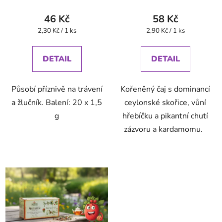
46 Kč
58 Kč
Měrná
Měrná
2,30 Kč / 1 ks
2,90 Kč / 1 ks
cena:
cena:
DETAIL
DETAIL
Působí příznivě na trávení
Kořeněný čaj s dominancí
a žlučník. Balení: 20 x 1,5
ceylonské skořice, vůní
g
hřebíčku a pikantní chutí
zázvoru a kardamomu.