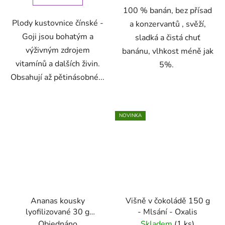
100 % banán, bez přísad
Plody kustovnice čínské -
a konzervantů , svěží,
Goji jsou bohatým a
sladká a čistá chuť
výživným zdrojem
banánu, vlhkost méně jak
vitamínů a dalších živin.
5%.
Obsahují až pětinásobné...
NOVINKA
Ananas kousky
Višně v čokoládě 150 g
lyofilizované 30 g
- Mlsání - Oxalis
VitaCup
Objednáno
Skladem
(1 ks)