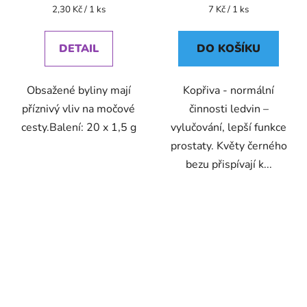
Měrná
Měrná
2,30 Kč / 1 ks
7 Kč / 1 ks
cena:
cena:
DETAIL
DO KOŠÍKU
Obsažené byliny mají
Kopřiva - normální
příznivý vliv na močové
činnosti ledvin –
cesty.Balení: 20 x 1,5 g
vylučování, lepší funkce
prostaty. Květy černého
bezu přispívají k...