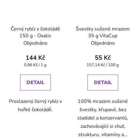
Černý rybíz v čokoládě
Švestky sušené mrazem
150 g - Oxalis
35 g VitaCup
Objednáno
Objednáno
144 Kč
55 Kč
Měrná
Měrná
0,96 Kč / 1 g
157,14 Kč / 100 g
cena:
cena:
DETAIL
DETAIL
Proslazený černý rybíz v
100% mrazem sušené
hořké čokoládě.
švestky, křupavé, bez
sladidel a konzervantů,
zachovávající si chuť,
strukturu, vitamíny a...