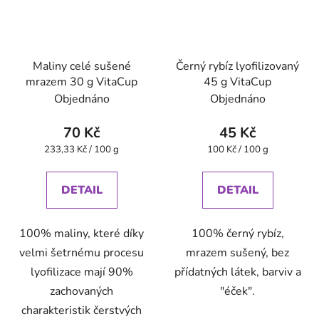
Maliny celé sušené
Černý rybíz lyofilizovaný
mrazem 30 g VitaCup
45 g VitaCup
Objednáno
Objednáno
70 Kč
45 Kč
Měrná
Měrná
233,33 Kč / 100 g
100 Kč / 100 g
cena:
cena:
DETAIL
DETAIL
100% maliny, které díky
100% černý rybíz,
velmi šetrnému procesu
mrazem sušený, bez
lyofilizace mají 90%
přídatných látek, barviv a
zachovaných
"éček".
charakteristik čerstvých