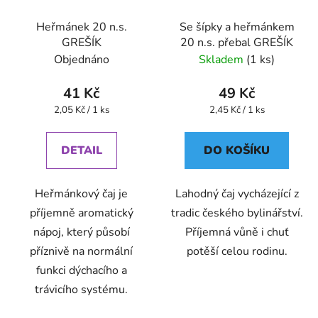
Heřmánek 20 n.s.
Se šípky a heřmánkem
GREŠÍK
20 n.s. přebal GREŠÍK
Objednáno
Skladem
(1 ks)
41 Kč
49 Kč
Měrná
Měrná
2,05 Kč / 1 ks
2,45 Kč / 1 ks
cena:
cena:
DETAIL
DO KOŠÍKU
Heřmánkový čaj je
Lahodný čaj vycházející z
příjemně aromatický
tradic českého bylinářství.
nápoj, který působí
Příjemná vůně i chuť
příznivě na normální
potěší celou rodinu.
funkci dýchacího a
trávicího systému.