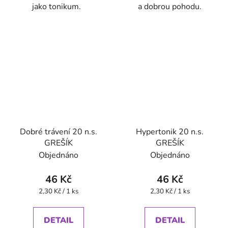
jako tonikum.
a dobrou pohodu.
Dobré trávení 20 n.s.
Hypertonik 20 n.s.
GREŠÍK
GREŠÍK
Objednáno
Objednáno
46 Kč
46 Kč
Měrná
Měrná
2,30 Kč / 1 ks
2,30 Kč / 1 ks
cena:
cena:
DETAIL
DETAIL