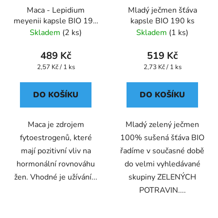
Maca - Lepidium
Mladý ječmen šťáva
meyenii kapsle BIO 190
kapsle BIO 190 ks
ks
Skladem
(2 ks)
Skladem
(1 ks)
489 Kč
519 Kč
Měrná
Měrná
2,57 Kč / 1 ks
2,73 Kč / 1 ks
cena:
cena:
DO KOŠÍKU
DO KOŠÍKU
Maca je zdrojem
Mladý zelený ječmen
fytoestrogenů, které
100% sušená šťáva BIO
mají pozitivní vliv na
řadíme v současné době
hormonální rovnováhu
do velmi vyhledávané
žen. Vhodné je užívání...
skupiny ZELENÝCH
POTRAVIN....