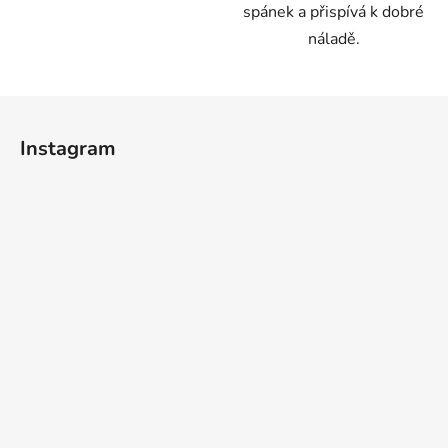
spánek a přispívá k dobré
náladě.
Z
á
Instagram
p
a
t
í