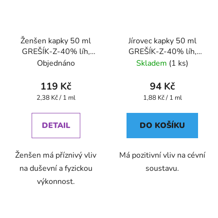
Ženšen kapky 50 ml
Jírovec kapky 50 ml
GREŠÍK-Z-40% líh,
GREŠÍK-Z-40% líh,
Bylinné kapky
Bylinné kapky
Objednáno
Skladem
(1 ks)
119 Kč
94 Kč
Měrná
Měrná
2,38 Kč / 1 ml
1,88 Kč / 1 ml
cena:
cena:
DETAIL
DO KOŠÍKU
Ženšen má příznivý vliv
Má pozitivní vliv na cévní
na duševní a fyzickou
soustavu.
výkonnost.