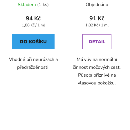
Devatero bylin kapky
Bylinné kapky
Skladem
(1 ks)
Objednáno
94 Kč
91 Kč
Měrná
Měrná
1,88 Kč / 1 ml
1,82 Kč / 1 ml
cena:
cena:
DO KOŠÍKU
DETAIL
Vhodné při neurózách a
Má vliv na normální
předrážděnosti.
činnost močových cest.
Působí příznivě na
vlasovou pokožku.