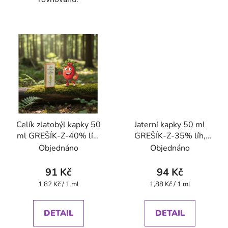
Celík zlatobýl kapky 50
Jaterní kapky 50 ml
ml GREŠÍK-Z-40% líh,
GREŠÍK-Z-35% líh,
Bylinné kapky
Devatero bylin kapky
Objednáno
Objednáno
91 Kč
94 Kč
Měrná
Měrná
1,82 Kč / 1 ml
1,88 Kč / 1 ml
cena:
cena:
DETAIL
DETAIL