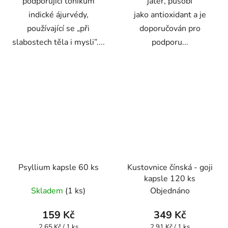
podporující tonikum
jater, působí
indické ájurvédy,
jako antioxidant a je
používající se „při
doporučován pro
slabostech těla i mysli”....
podporu...
Psyllium kapsle 60 ks
Kustovnice čínská - goji
kapsle 120 ks
Skladem
(1 ks)
Objednáno
159 Kč
349 Kč
Měrná
Měrná
2,65 Kč / 1 ks
2,91 Kč / 1 ks