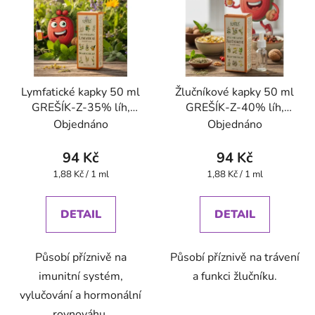
Lymfatické kapky 50 ml
Žlučníkové kapky 50 ml
GREŠÍK-Z-35% líh,
GREŠÍK-Z-40% líh,
Devatero bylin kapky
Devatero bylin kapky
Objednáno
Objednáno
94 Kč
94 Kč
Měrná
Měrná
1,88 Kč / 1 ml
1,88 Kč / 1 ml
cena:
cena:
DETAIL
DETAIL
Působí příznivě na
Působí příznivě na trávení
imunitní systém,
a funkci žlučníku.
vylučování a hormonální
rovnováhu.