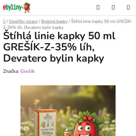
Přejít
Hledat
NÁKUP
na
KOŠÍK
obsah
Domů
/
Doplňky stravy
/
Bylinné kapky
/
Štíhlá linie kapky 50 ml GREŠÍK-
Z-35% líh, Devatero bylin kapky
Štíhlá linie kapky 50 ml
GREŠÍK-Z-35% líh,
Devatero bylin kapky
Značka:
Grešík