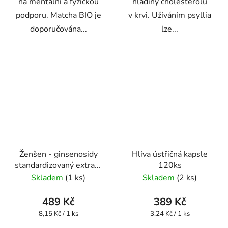
na mentální a fyzickou
hladiny cholesterolu
podporu. Matcha BIO je
v krvi. Užíváním psyllia
doporučována...
lze...
Ženšen - ginsenosidy
Hlíva ústřičná kapsle
standardizovaný extrakt
120ks
kapsle 60 ks
Skladem
(1 ks)
Skladem
(2 ks)
489 Kč
389 Kč
Měrná
Měrná
8,15 Kč / 1 ks
3,24 Kč / 1 ks
cena:
cena: