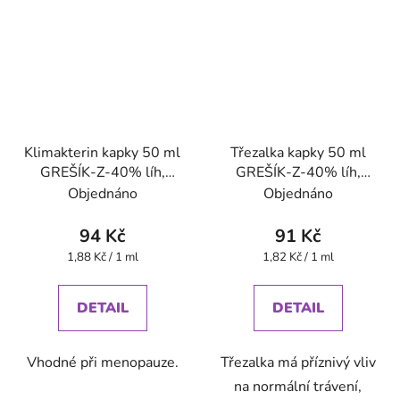
Klimakterin kapky 50 ml
Třezalka kapky 50 ml
GREŠÍK-Z-40% líh,
GREŠÍK-Z-40% líh,
Devatero bylin kapky
Bylinné kapky
Objednáno
Objednáno
94 Kč
91 Kč
Měrná
Měrná
1,88 Kč / 1 ml
1,82 Kč / 1 ml
cena:
cena:
DETAIL
DETAIL
Vhodné při menopauze.
Třezalka má příznivý vliv
na normální trávení,