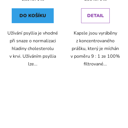
cena:
cena:
DO KOŠÍKU
DETAIL
Užívání psyllia je vhodné
Kapsle jsou vyráběny
při snaze o normalizaci
z koncentrovaného
hladiny cholesterolu
prášku, který je míchán
v krvi. Užíváním psyllia
v poměru 9 : 1 ze 100%
lze...
filtrované...