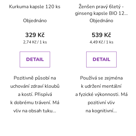
Kurkuma kapsle 120 ks
Ženšen pravý 6letý -
ginseng kapsle BIO 120
ks
Objednáno
Objednáno
329 Kč
539 Kč
Měrná
Měrná
2,74 Kč / 1 ks
4,49 Kč / 1 ks
cena:
cena:
DETAIL
DETAIL
Pozitivně působí na
Používá se zejména
uchování zdraví kloubů
k udržení mentální
a kostí. Přispívá
a fyzické výkonnosti. Má
k dobrému trávení. Má
pozitivní vliv
vliv na obsah tuku...
na kognitivní...