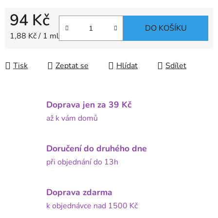
94 Kč
DO KOŠÍKU
Měrná cena:
1,88 Kč / 1 ml
Tisk
Zeptat se
Hlídat
Sdílet
Doprava jen za 39 Kč
až k vám domů
Doručení do druhého dne
při objednání do 13h
Doprava zdarma
k objednávce nad 1500 Kč