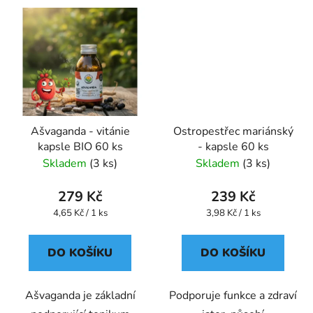
Ašvaganda - vitánie
Ostropestřec mariánský
kapsle BIO 60 ks
- kapsle 60 ks
Skladem
(3 ks)
Skladem
(3 ks)
279 Kč
239 Kč
Měrná
Měrná
4,65 Kč / 1 ks
3,98 Kč / 1 ks
cena:
cena:
DO KOŠÍKU
DO KOŠÍKU
Ašvaganda je základní
Podporuje funkce a zdraví