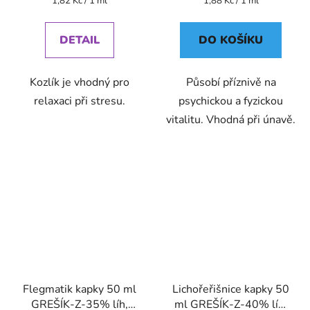
1,82 Kč / 1 ml
1,88 Kč / 1 ml
cena:
cena:
DETAIL
DO KOŠÍKU
Kozlík je vhodný pro
Působí příznivě na
relaxaci při stresu.
psychickou a fyzickou
vitalitu. Vhodná při únavě.
Flegmatik kapky 50 ml
Lichořeřišnice kapky 50
GREŠÍK-Z-35% líh,
ml GREŠÍK-Z-40% líh,