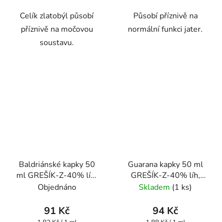
Celík zlatobýl působí
Působí příznivě na
příznivě na močovou
normální funkci jater.
soustavu.
Baldriánské kapky 50
Guarana kapky 50 ml
ml GREŠÍK-Z-40% líh,
GREŠÍK-Z-40% líh,
Bylinné kapky
Bylinné kapky
Objednáno
Skladem
(1 ks)
91 Kč
94 Kč
Měrná
Měrná