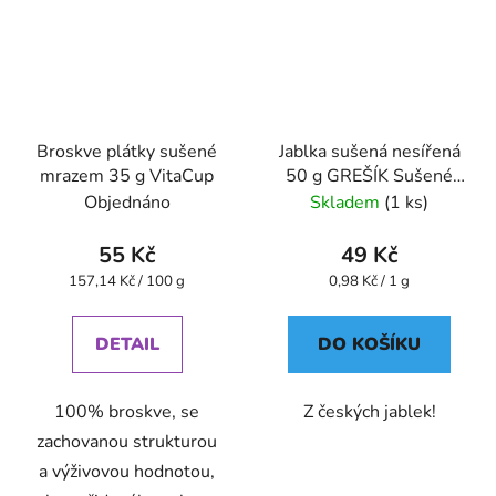
Broskve plátky sušené
Jablka sušená nesířená
mrazem 35 g VitaCup
50 g GREŠÍK Sušené
ovoce
Objednáno
Skladem
(1 ks)
55 Kč
49 Kč
Měrná
Měrná
157,14 Kč / 100 g
0,98 Kč / 1 g
cena:
cena:
DETAIL
DO KOŠÍKU
100% broskve, se
Z českých jablek!
zachovanou strukturou
a výživovou hodnotou,