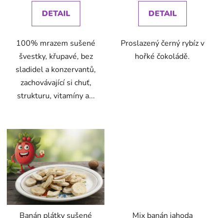
DETAIL
DETAIL
100% mrazem sušené
Proslazený černý rybíz v
švestky, křupavé, bez
hořké čokoládě.
sladidel a konzervantů,
zachovávající si chuť,
strukturu, vitamíny a...
Banán plátky sušené
Mix banán jahoda