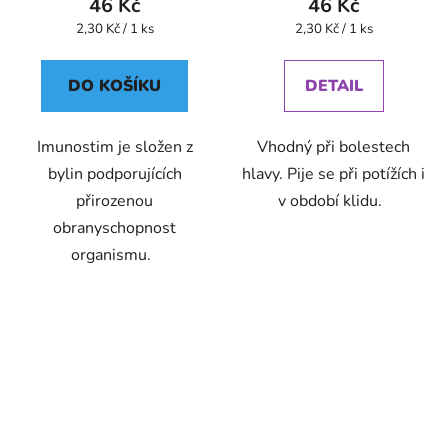
46 Kč
46 Kč
Měrná
Měrná
2,30 Kč / 1 ks
2,30 Kč / 1 ks
cena:
cena:
DO KOŠÍKU
DETAIL
Imunostim je složen z
Vhodný při bolestech
bylin podporujících
hlavy. Pije se při potížích i
přirozenou
v období klidu.
obranyschopnost
organismu.