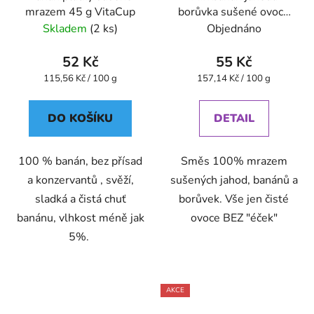
mrazem 45 g VitaCup
borůvka sušené ovoce
mrazem 35 g VitaCup
Skladem
(2 ks)
Objednáno
52 Kč
55 Kč
Měrná
Měrná
115,56 Kč / 100 g
157,14 Kč / 100 g
cena:
cena:
DO KOŠÍKU
DETAIL
100 % banán, bez přísad
Směs 100% mrazem
a konzervantů , svěží,
sušených jahod, banánů a
sladká a čistá chuť
borůvek. Vše jen čisté
banánu, vlhkost méně jak
ovoce BEZ "éček"
5%.
AKCE