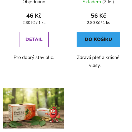
Objednáno
Skladem
(2 ks)
46 Kč
56 Kč
Měrná
Měrná
2,30 Kč / 1 ks
2,80 Kč / 1 ks
cena:
cena:
DETAIL
DO KOŠÍKU
Pro dobrý stav plic.
Zdravá pleť a krásné
vlasy.