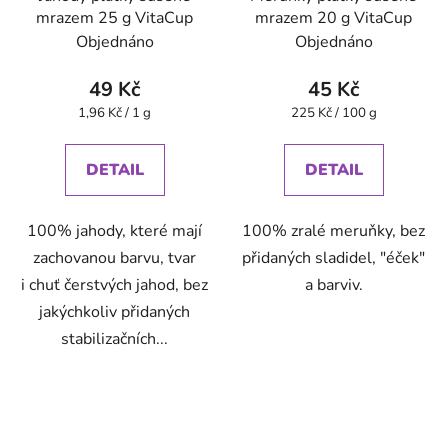
mrazem 25 g VitaCup
mrazem 20 g VitaCup
Objednáno
Objednáno
49 Kč
45 Kč
Měrná
Měrná
1,96 Kč / 1 g
225 Kč / 100 g
cena:
cena:
DETAIL
DETAIL
100% jahody, které mají
100% zralé meruňky, bez
zachovanou barvu, tvar
přidaných sladidel, "éček"
i chuť čerstvých jahod, bez
a barviv.
jakýchkoliv přidaných
stabilizačních...