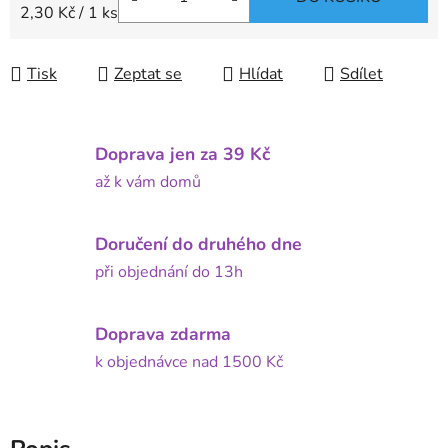
Měrná cena:
2,30 Kč / 1 ks
Tisk
Zeptat se
Hlídat
Sdílet
Doprava jen za 39 Kč
až k vám domů
Doručení do druhého dne
při objednání do 13h
Doprava zdarma
k objednávce nad 1500 Kč