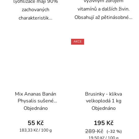
výživným zdrojem
lyofilizace mají 90%
vitamínů a dalších živin.
zachovaných
Obsahují až pětinásobné...
charakteristik...
AKCE
Mix Ananas Banán
Brusinky - klikva
Physalis sušené
velkoplodá 1 kg
mrazem 30 g VitaCup
Objednáno
Objednáno
55 Kč
195 Kč
Měrná
183,33 Kč / 100 g
289 Kč
(–32 %)
cena:
Měrná
19,50 Kč / 100 g