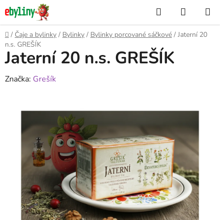
Přejít
Hledat
NÁKUP
na
KOŠÍK
obsah
Domů
/
Čaje a bylinky
/
Bylinky
/
Bylinky porcované sáčkové
/
Jaterní 20
n.s. GREŠÍK
Jaterní 20 n.s. GREŠÍK
Značka:
Grešík