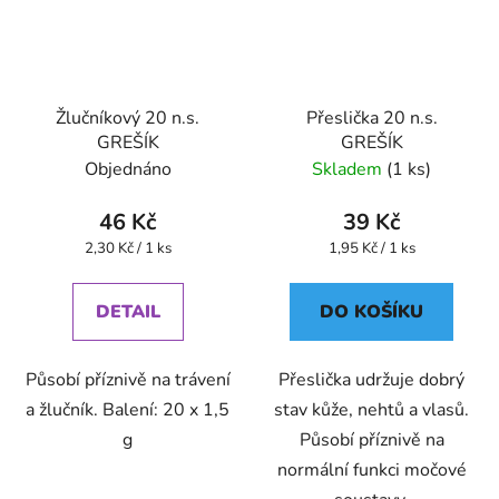
Žlučníkový 20 n.s.
Přeslička 20 n.s.
GREŠÍK
GREŠÍK
Objednáno
Skladem
(1 ks)
46 Kč
39 Kč
Měrná
Měrná
2,30 Kč / 1 ks
1,95 Kč / 1 ks
cena:
cena:
DETAIL
DO KOŠÍKU
Působí příznivě na trávení
Přeslička udržuje dobrý
a žlučník. Balení: 20 x 1,5
stav kůže, nehtů a vlasů.
g
Působí příznivě na
normální funkci močové