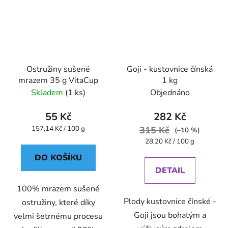
Ostružiny sušené
Goji - kustovnice čínská
mrazem 35 g VitaCup
1 kg
Skladem
(1 ks)
Objednáno
55 Kč
282 Kč
Měrná
157,14 Kč / 100 g
315 Kč
(–10 %)
cena:
Měrná
28,20 Kč / 100 g
cena:
DO KOŠÍKU
DETAIL
100% mrazem sušené
Plody kustovnice čínské -
ostružiny, které díky
Goji jsou bohatým a
velmi šetrnému procesu