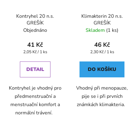
Kontryhel 20 n.s.
Klimakterin 20 n.s.
GREŠÍK
GREŠÍK
Objednáno
Skladem
(1 ks)
41 Kč
46 Kč
Měrná
Měrná
2,05 Kč / 1 ks
2,30 Kč / 1 ks
cena:
cena:
DETAIL
DO KOŠÍKU
Kontryhel je vhodný pro
Vhodný při menopauze,
předmenstruační a
pije se i při prvních
menstruační komfort a
známkách klimakteria.
normální trávení.