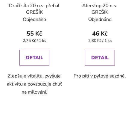
Dračí síla 20 n.s. přebal
Alerstop 20 n.s.
GREŠÍK
GREŠÍK
Objednáno
Objednáno
55 Kč
46 Kč
Měrná
Měrná
2,75 Kč / 1 ks
2,30 Kč / 1 ks
cena:
cena:
DETAIL
DETAIL
Zlepšuje vitalitu, zvyšuje
Pro pití v pylové sezóně.
aktivitu a povzbuzuje chuť
na milování.