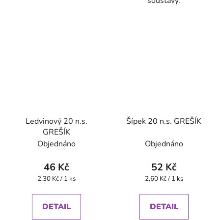
soustavy.
Ledvinový 20 n.s.
Šípek 20 n.s. GREŠÍK
GREŠÍK
Objednáno
Objednáno
46 Kč
52 Kč
Měrná
Měrná
2,30 Kč / 1 ks
2,60 Kč / 1 ks
cena:
cena:
DETAIL
DETAIL