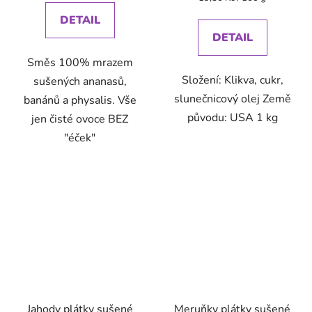
cena:
DETAIL
DETAIL
Směs 100% mrazem
Složení: Klikva, cukr,
sušených ananasů,
slunečnicový olej Země
banánů a physalis. Vše
původu: USA 1 kg
jen čisté ovoce BEZ
"éček"
Jahody plátky sušené
Meruňky plátky sušené