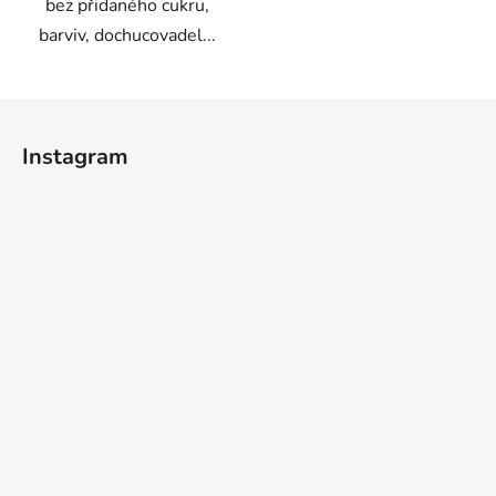
bez přidaného cukru,
barviv, dochucovadel...
Z
á
Instagram
p
a
t
í