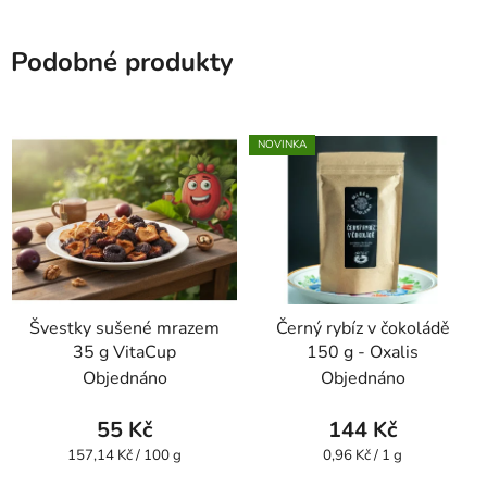
Podobné produkty
NOVINKA
Švestky sušené mrazem
Černý rybíz v čokoládě
35 g VitaCup
150 g - Oxalis
Objednáno
Objednáno
55 Kč
144 Kč
Měrná
Měrná
157,14 Kč / 100 g
0,96 Kč / 1 g
cena:
cena: